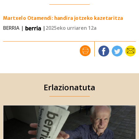
Martxelo Otamendi: handira jotzeko kazetaritza
BERRIA |
|
2025eko urriaren 12a
Erlazionatuta