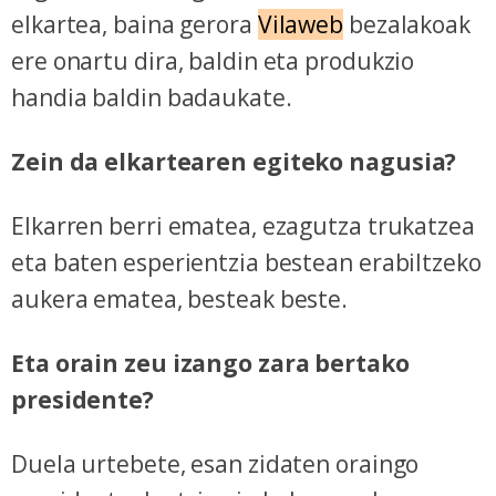
elkartea, baina gerora
Vilaweb
bezalakoak
ere onartu dira, baldin eta produkzio
handia baldin badaukate.
Zein da elkartearen egiteko nagusia?
Elkarren berri ematea, ezagutza trukatzea
eta baten esperientzia bestean erabiltzeko
aukera ematea, besteak beste.
Eta orain zeu izango zara bertako
presidente?
Duela urtebete, esan zidaten oraingo