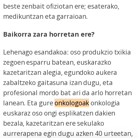
beste zenbait ofiziotan ere; esaterako,
medikuntzan eta garraioan.
Baikorra zara horretan ere?
Lehenago esandakoa: oso produkzio txikia
zegoen esparru batean, euskarazko
kazetaritzan alegia, egundoko aukera
zabaltzeko gaitasuna izan dugu, eta
profesional mordo bat ari da arlo horretan
lanean. Eta gure
onkologoak
onkologia
euskaraz oso ongi esplikatzen dakien
bezala, kazetaritzan ere sekulako
aurrerapena egin dugu azken 40 urteetan,