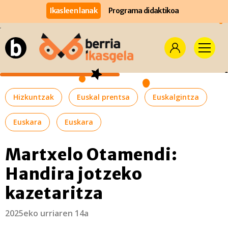
Ikasleen lanak
Programa didaktikoa
Hizkuntzak
Euskal prentsa
Euskalgintza
Euskara
Euskara
Martxelo Otamendi:
Handira jotzeko
kazetaritza
2025eko urriaren 14a