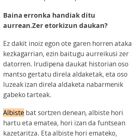
Baina erronka handiak ditu
aurrean.Zer etorkizun daukan?
Ez dakit inoiz egon ote garen horren ataka
kezkagarrian, ezin baitugu aurreikusi zer
datorren. Irudipena daukat historian oso
mantso gertatu direla aldaketak, eta oso
luzeak izan direla aldaketa nabarmenik
gabeko tarteak.
Albiste
bat sortzen denean, albiste hori
hartu eta ematea, hori izan da funtsean
kazetaritza. Eta albiste hori emateko,