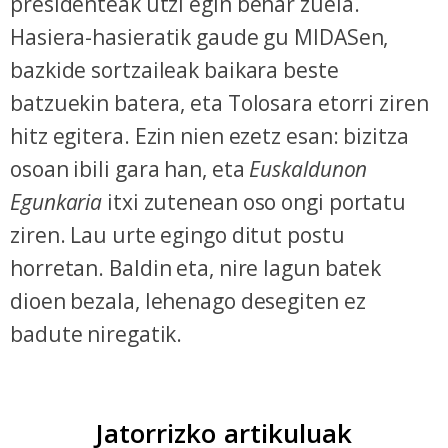
presidenteak utzi egin behar zuela.
Hasiera-hasieratik gaude gu MIDASen,
bazkide sortzaileak baikara beste
batzuekin batera, eta Tolosara etorri ziren
hitz egitera. Ezin nien ezetz esan: bizitza
osoan ibili gara han, eta
Euskaldunon
Egunkaria
itxi zutenean oso ongi portatu
ziren. Lau urte egingo ditut postu
horretan. Baldin eta, nire lagun batek
dioen bezala, lehenago desegiten ez
badute niregatik.
Jatorrizko artikuluak