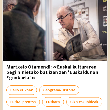
Martxelo Otamendi: «Euskal kulturaren
begi ninietako bat izan zen 'Euskaldunon
Egunkaria'»
Balio etikoak
Geografia-Historia
Euskal prentsa
Euskara
Giza eskubideak