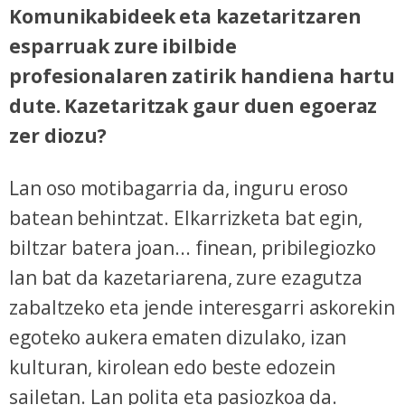
Komunikabideek eta kazetaritzaren
esparruak zure ibilbide
profesionalaren zatirik handiena hartu
dute. Kazetaritzak gaur duen egoeraz
zer diozu?
Lan oso motibagarria da, inguru eroso
batean behintzat. Elkarrizketa bat egin,
biltzar batera joan... finean, pribilegiozko
lan bat da kazetariarena, zure ezagutza
zabaltzeko eta jende interesgarri askorekin
egoteko aukera ematen dizulako, izan
kulturan, kirolean edo beste edozein
sailetan. Lan polita eta pasiozkoa da.