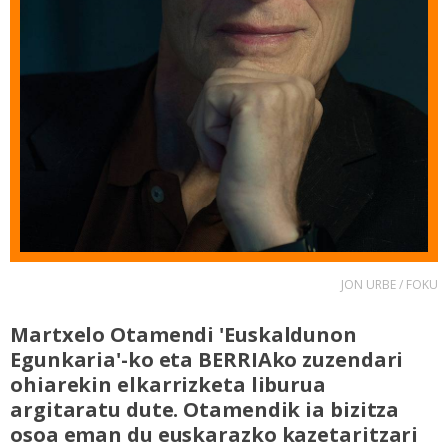
JON URBE / FOKU
Martxelo Otamendi 'Euskaldunon
Egunkaria'-ko eta BERRIAko zuzendari
ohiarekin elkarrizketa liburua
argitaratu dute. Otamendik ia bizitza
osoa eman du euskarazko kazetaritzari