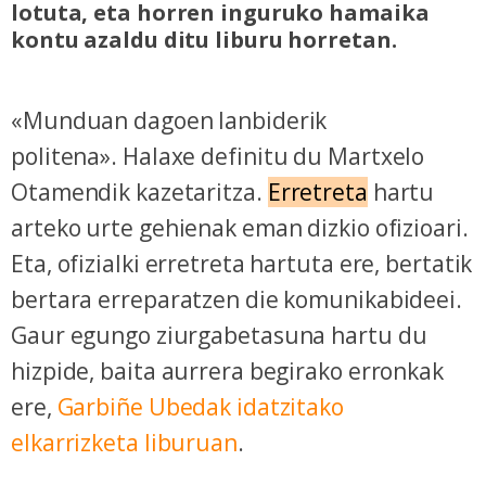
lotuta, eta horren inguruko hamaika
kontu azaldu ditu liburu horretan.
«Munduan dagoen lanbiderik
politena».
Halaxe definitu du Martxelo
Otamendik kazetaritza.
Erretreta
hartu
arteko urte gehienak eman dizkio ofizioari.
Eta, ofizialki erretreta hartuta ere, bertatik
bertara erreparatzen die komunikabideei.
Gaur egungo ziurgabetasuna hartu du
hizpide, baita aurrera begirako erronkak
ere,
Garbiñe Ubedak idatzitako
elkarrizketa liburuan
.