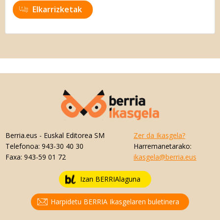
Elkarrizketak
Berria.eus
- Euskal Editorea SM
Zer da Ikasgela?
Telefonoa:
943-30 40 30
Harremanetarako:
Faxa:
943-59 01 72
ikasgela@berria.eus
Izan BERRIAlaguna
Harpidetu BERRIA Ikasgelaren buletinera