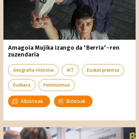
Amagoia Mujika izango da 'Berria'-ren
zuzendaria
Geografia-Historia
IKT
Euskal prentsa
Euskara
Feminismoa
Albisteak
Bideoak