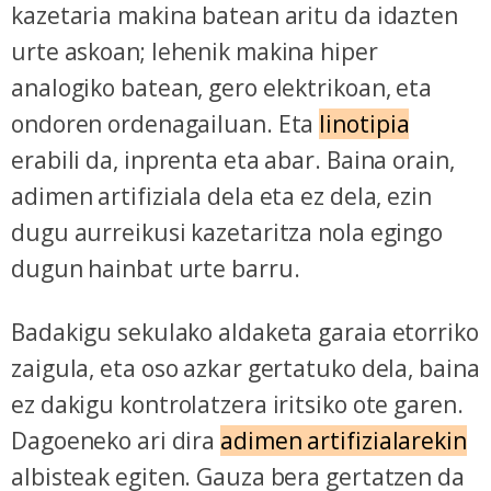
kazetaria makina batean aritu da idazten
urte askoan; lehenik makina hiper
analogiko batean, gero elektrikoan, eta
ondoren ordenagailuan. Eta
linotipia
erabili da, inprenta eta abar. Baina orain,
adimen artifiziala dela eta ez dela, ezin
dugu aurreikusi kazetaritza nola egingo
dugun hainbat urte barru.
Badakigu sekulako aldaketa garaia etorriko
zaigula, eta oso azkar gertatuko dela, baina
ez dakigu kontrolatzera iritsiko ote garen.
Dagoeneko ari dira
adimen artifizialarekin
albisteak egiten. Gauza bera gertatzen da