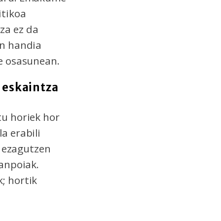
itikoa
za ez da
un handia
e osasunean.
 eskaintza
tu horiek hor
a erabili
n ezagutzen
tanpoiak.
; hortik