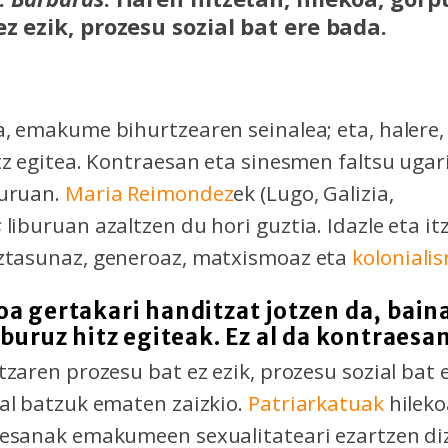
z ezik, prozesu sozial bat ere bada.
, emakume bihurtzearen seinalea; eta, halere,
tz egitea. Kontraesan eta sinesmen faltsu uga
uruan.
Maria Reimondez
ek (Lugo, Galizia,
s
liburuan azaltzen du hori guztia. Idazle eta it
ztasunaz, generoaz, matxismoaz eta
koloniali
oa gertakari handitzat jotzen da, bain
 buruz hitz egiteak. Ez al da kontraesa
tzaren prozesu bat ez ezik, prozesu sozial bat 
al batzuk ematen zaizkio.
Patriarkatuak
hileko
aesanak emakumeen sexualitateari ezartzen di