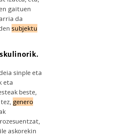
en gaituen
arria da
 den
subjektu
skulinorik.
eia sinple eta
 eta
esteak beste,
atez,
genero
ak
prozesuentzat,
ile askorekin