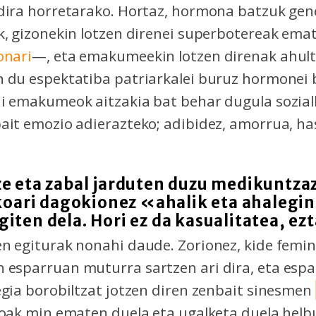
dira horretarako. Hortaz, hormona batzuk gen
k, gizonekin lotzen direnei superbotereak em
onari
—, eta emakumeekin lotzen direnak ahult
n du espektatiba patriarkalei buruz hormonei
i emakumeok aitzakia bat behar dugula sozial
ait emozio adierazteko; adibidez, amorrua, ha
ze eta zabal jarduten duzu medikuntzaz
ekoari dagokionez «ahalik eta ahalegin
iten dela. Hori ez da kasualitatea, ez
n egiturak nonahi daude. Zorionez, kide femin
esparruan muturra sartzen ari dira, eta espa
egia borobiltzat jotzen diren zenbait sinesmen
ekoak min ematen duela eta ugalketa duela he