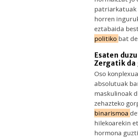
patriarkatuak
horren inguruk
eztabaida best
politiko
bat de
Esaten duzu
Zergatik da 
Oso konplexua
absolutuak ba
maskulinoak da
zehazteko gorp
binarismoa
de
hilekoarekin e
hormona guztie