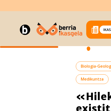
IKA
Biologia-Geolog
Medikuntza
«Hilek
existi