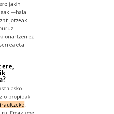
ero jakin
ateak —hala
zat jotzeak
 buruz
ki onartzen ez
serrea eta
 ere,
ik
ta?
ista asko
zio propioak
iraultzeko
,
lburu. Emakume