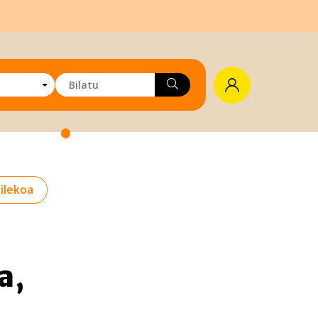
ilekoa
a,