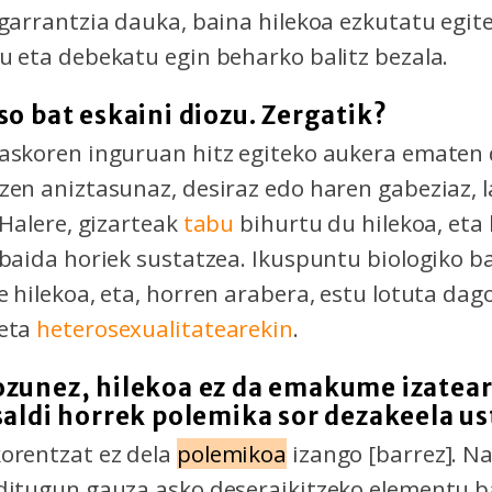
 garrantzia dauka, baina hilekoa ezkutatu egite
u eta debekatu egin beharko balitz bezala.
so bat eskaini diozu. Zergatik?
 askoren inguruan hitz egiteko aukera ematen
zen aniztasunaz, desiraz edo haren gabeziaz, 
 Halere, gizarteak
tabu
bihurtu du hilekoa, eta
abaida horiek sustatzea. Ikuspuntu biologiko bat
e hilekoa, eta, horren arabera, estu lotuta dag
 eta
heterosexualitatearekin
.
ozunez, hilekoa ez da emakume izatea
saldi horrek polemika sor dezakeela u
orentzat ez dela
polemikoa
izango [barrez]. N
ditugun gauza asko deseraikitzeko elementu ba