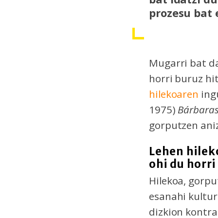
prozesu bat e
Mugarri bat da
horri buruz hi
hilekoaren
ing
1975)
Bárbara
gorputzen ani
Lehen hilek
ohi du horri
Hilekoa, gorpu
esanahi kultur
dizkion kontr