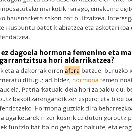
 inposatutako markotik harago, emakume egit
o hausnarketa sakon bat bultzatzea. Interesg
e ikuspuntu batetik abiatzea eta askotarikoa
fendatzea.
 ez dagoela hormona femenino eta ma
garrantzitsua hori aldarrikatzea?
k eta aldakorrak diren
afera
batzuei buruzko id
rneratu ditugu; adibidez,
hormona
femeninoak
udela. Patriarkatuak ideia hori zabaldu du, b
utz bakoitzarengandik zer espero; eta bide b
fendatzeko. Hormona guztiak dira beharrezko
ta ugalketarekin zerikusirik ez duten gorputz 
k funtzio bat baino gehiago baitute, eta erag