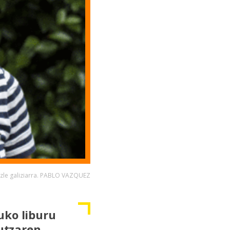
zle galiziarra. PABLO VAZQUEZ
uko liburu
putzaren