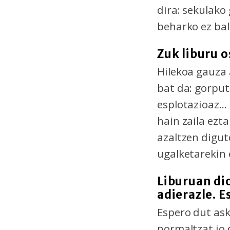
dira: sekulako
beharko ez bal
Zuk liburu o
Hilekoa gauza
bat da: gorput
esplotazioaz...
hain zaila ezt
azaltzen digut
ugalketarekin
Liburuan di
adierazle. E
Espero dut ask
normaltzat jo 