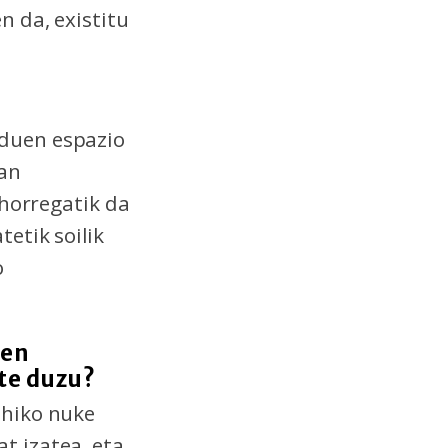
n da, existitu
 duen espazio
lan
 horregatik da
etik soilik
o
ren
ste duzu?
ahiko nuke
t izatea, eta,