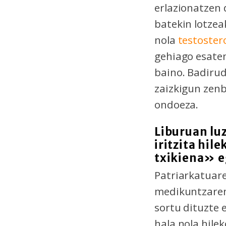
erlazionatzen 
batekin lotzea
nola
testoster
gehiago esate
baino. Badirud
zaizkigun zenb
ondoeza.
Liburuan lu
iritzita hil
txikiena» eg
Patriarkatuare
medikuntzaren 
sortu dituzte 
hala nola hil