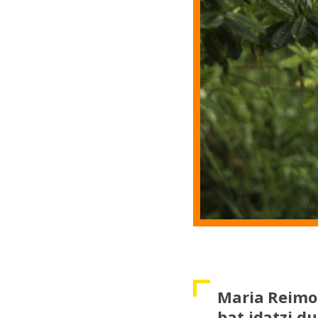
Maria Reimon
bat idatzi du