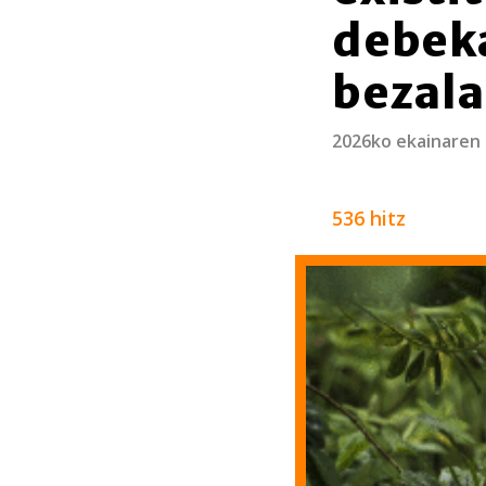
debeka
bezal
2026ko ekainaren
536 hitz