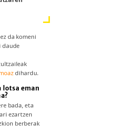
 ez da komeni
ri daude
zultzaileak
smoaz
dihardu.
a lotsa eman
na?
ere bada, eta
ari ezartzen
zkion berberak