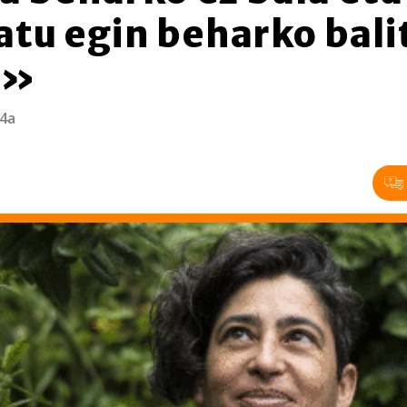
tu egin beharko bali
a»
 4a