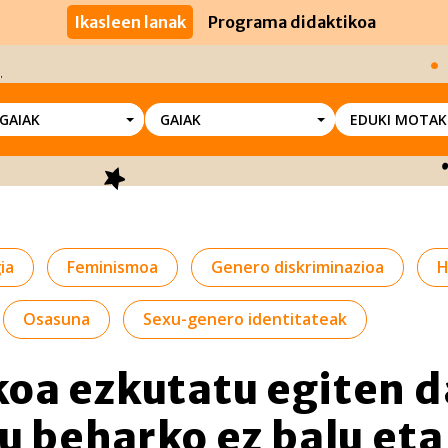
Ikasleen lanak
Programa didaktikoa
SGAIAK
GAIAK
EDUKI MOTAK
ia
Feminismoa
Genero diskriminazioa
H
Osasuna
Sexu-genero identitateak
oa ezkutatu egiten d
tu beharko ez balu eta