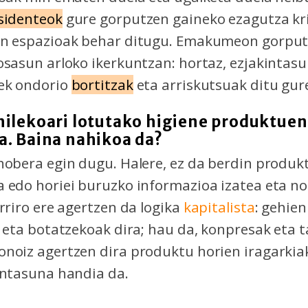
sidenteok
gure gorputzen gaineko ezagutza kr
en espazioak behar ditugu. Emakumeon gorput
osasun arloko ikerkuntzan: hortaz, ezjakintas
rek ondorio
bortitzak
eta arriskutsuak ditu gur
hilekoari lotutako higiene produktuen
a. Baina nahikoa da?
hobera egin dugu. Halere, ez da berdin produk
 edo horiei buruzko informazioa izatea eta nol
erriro ere agertzen da logika
kapitalista
: gehie
i eta botatzekoak dira; hau da, konpresak eta 
noiz agertzen dira produktu horien iragarkiak
intasuna handia da.