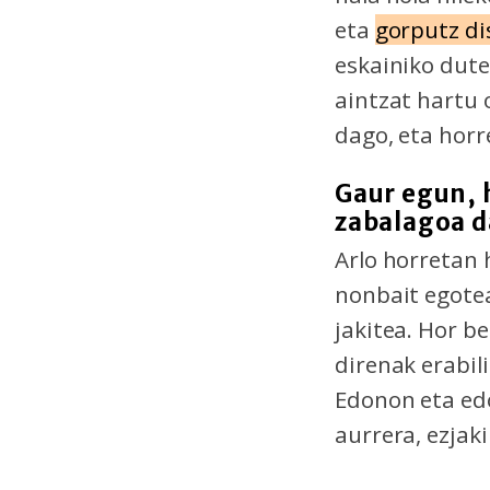
eta
gorputz di
eskainiko dut
aintzat hartu 
dago, eta hor
Gaur egun, 
zabalagoa d
Arlo horretan 
nonbait egotea
jakitea. Hor b
direnak erabil
Edonon eta edo
aurrera, ezjak