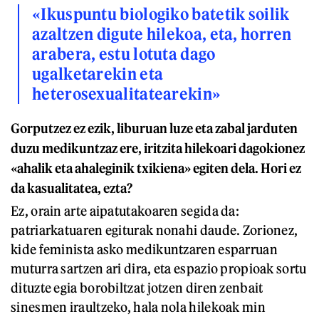
«Ikuspuntu biologiko batetik soilik
azaltzen digute hilekoa, eta, horren
arabera, estu lotuta dago
ugalketarekin eta
heterosexualitatearekin»
Gorputzez ez ezik, liburuan luze eta zabal jarduten
duzu medikuntzaz ere, iritzita hilekoari dagokionez
«ahalik eta ahaleginik txikiena» egiten dela. Hori ez
da kasualitatea, ezta?
Ez, orain arte aipatutakoaren segida da:
patriarkatuaren egiturak nonahi daude. Zorionez,
kide feminista asko medikuntzaren esparruan
muturra sartzen ari dira, eta espazio propioak sortu
dituzte egia borobiltzat jotzen diren zenbait
sinesmen iraultzeko, hala nola hilekoak min