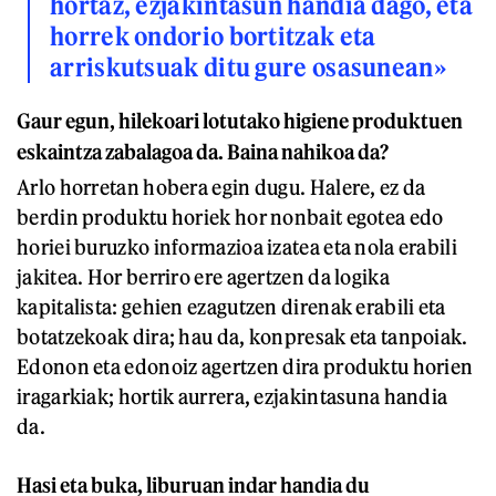
hortaz, ezjakintasun handia dago, eta
horrek ondorio bortitzak eta
arriskutsuak ditu gure osasunean»
Gaur egun, hilekoari lotutako higiene produktuen
eskaintza zabalagoa da. Baina nahikoa da?
Arlo horretan hobera egin dugu. Halere, ez da
berdin produktu horiek hor nonbait egotea edo
horiei buruzko informazioa izatea eta nola erabili
jakitea. Hor berriro ere agertzen da logika
kapitalista: gehien ezagutzen direnak erabili eta
botatzekoak dira; hau da, konpresak eta tanpoiak.
Edonon eta edonoiz agertzen dira produktu horien
iragarkiak; hortik aurrera, ezjakintasuna handia
da.
Hasi eta buka, liburuan indar handia du