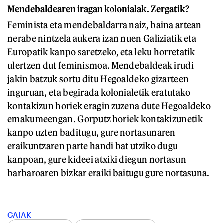
Mendebaldearen iragan kolonialak. Zergatik?
Feminista eta mendebaldarra naiz, baina artean
nerabe nintzela aukera izan nuen Galiziatik eta
Europatik kanpo saretzeko, eta leku horretatik
ulertzen dut feminismoa. Mendebaldeak irudi
jakin batzuk sortu ditu Hegoaldeko gizarteen
inguruan, eta begirada kolonialetik eratutako
kontakizun horiek eragin zuzena dute Hegoaldeko
emakumeengan. Gorputz horiek kontakizunetik
kanpo uzten baditugu, gure nortasunaren
eraikuntzaren parte handi bat utziko dugu
kanpoan, gure kideei atxiki diegun nortasun
barbaroaren bizkar eraiki baitugu gure nortasuna.
GAIAK