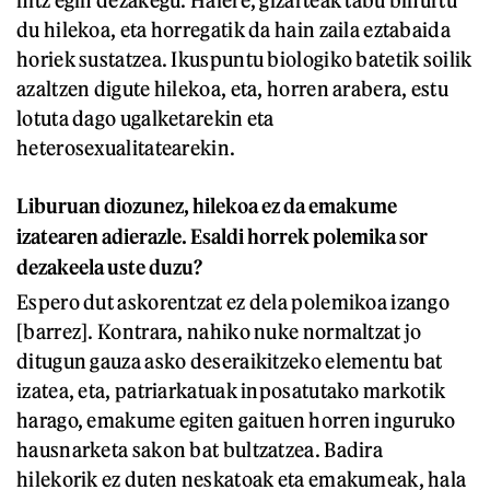
hitz egin dezakegu. Halere, gizarteak tabu bihurtu
du hilekoa, eta horregatik da hain zaila eztabaida
horiek sustatzea. Ikuspuntu biologiko batetik soilik
azaltzen digute hilekoa, eta, horren arabera, estu
lotuta dago ugalketarekin eta
heterosexualitatearekin.
Liburuan diozunez, hilekoa ez da emakume
izatearen adierazle. Esaldi horrek polemika sor
dezakeela uste duzu?
Espero dut askorentzat ez dela polemikoa izango
[barrez]. Kontrara, nahiko nuke normaltzat jo
ditugun gauza asko deseraikitzeko elementu bat
izatea, eta, patriarkatuak inposatutako markotik
harago, emakume egiten gaituen horren inguruko
hausnarketa sakon bat bultzatzea. Badira
hilekorik ez duten neskatoak eta emakumeak, hala