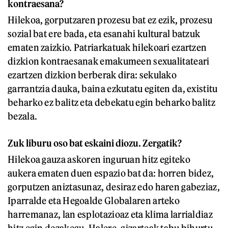
kontraesana?
Hilekoa, gorputzaren prozesu bat ez ezik, prozesu
sozial bat ere bada, eta esanahi kultural batzuk
ematen zaizkio. Patriarkatuak hilekoari ezartzen
dizkion kontraesanak emakumeen sexualitateari
ezartzen dizkion berberak dira: sekulako
garrantzia dauka, baina ezkutatu egiten da, existitu
beharko ez balitz eta debekatu egin beharko balitz
bezala.
Zuk liburu oso bat eskaini diozu. Zergatik?
Hilekoa gauza askoren inguruan hitz egiteko
aukera ematen duen espazio bat da: horren bidez,
gorputzen aniztasunaz, desiraz edo haren gabeziaz,
Iparralde eta Hegoalde Globalaren arteko
harremanaz, lan esplotazioaz eta klima larrialdiaz