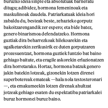
buruzko ideia sinple eta absolutuak barneratu
ditugu; adibidez, hormona femeninoak eta
maskulinoak daudela. Patriarkatuak ideia hori
zabaldu du, besteak beste, zehazteko gorputz
bakoitzarengandik zer espero; eta bide batez,
genero binarismoa defendatzeko. Hormona
guztiak dira beharrezkoak hilekoarekin eta
ugalketarekin zerikusirik ez duten gorputzaren
prozesuentzat, hormona guztiek funtzio bat baino
gehiago baitute, eta eragile askorekin erlazionatzen
dira horretarako. Hortaz, hormona batzuk genero
jakin batekin lotzeak, gizonekin lotzen direnei
superbotereak emateak —hala nola testosteronari
—, eta emakumeekin lotzen direnak ahultzat
jotzeak gehiago esaten du espektatiba patriarkalei
buruz hormonei buruz baino.