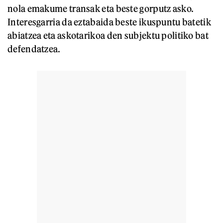
nola emakume transak eta beste gorputz asko.
Interesgarria da eztabaida beste ikuspuntu batetik
abiatzea eta askotarikoa den subjektu politiko bat
defendatzea.