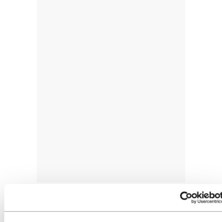
Besteak beste, hilekoaren aurreko sindromea
asmatutako patologia bat dela diozu. Zergatik?