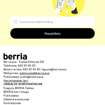
Berria.eus - Euskal Editorea SM
Telefonoa: 943 30 40 30
Bezero arreta: 943 30 43 45 | laguna@berria.eus
Webgunea:
webgunea@berria.eus
Publizitatea:
publi@bidera.eus
Harremanetan jarri
ORRIALDE KORPORATIBOAK
Ezagutu BERRIA Taldea
BERRIA berri bloga
Publizitatea
Galdera-erantzunak
Kontratazioak