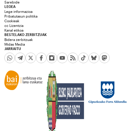
Sarebide
LEGEA
Lege informazioa
Pribatutasun politika
Cookieak
cc Lizentzia
Kanal etikoa
BESTELAKO ZERBITZUAK
Bidera zerbitzuak
Midas Media
JARRAITU