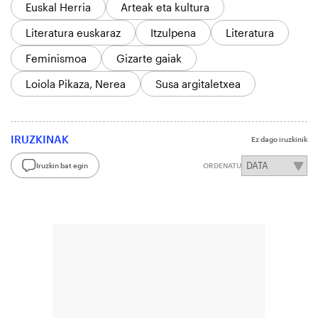
Euskal Herria
Arteak eta kultura
Literatura euskaraz
Itzulpena
Literatura
Feminismoa
Gizarte gaiak
Loiola Pikaza, Nerea
Susa argitaletxea
IRUZKINAK
Ez dago iruzkinik
Iruzkin bat egin
ORDENATU