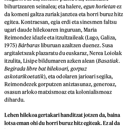
bihurtzearen seinalea; eta halere,
egun horietan
ez
da komeni galtza zuriak janztea eta horri buruz hitz
egitea. Kontraesan, egia erdi eta sinesmen faltsu
ugari daude hilekoaren inguruan, Maria
Reimondez idazle eta itzultzaileak (Lugo, Galiza,
1975)
Bárbaras
liburuan azaltzen duenez. Susa
argitaletxeak plazaratu du euskaraz, Nerea Loiolak
itzulita, Lisipe bildumaren azken alean (
Basatiak.
Begirada libre bat hilekoari, gorpuz
askotarikoetatik
), eta odolaren jarioari segika,
Reimondezek gorputzen aniztasunaz, generoaz,
osasun arloko matxismoaz eta kolonialismoaz
dihardu.
Lehen hilekoa gertakari handitzat jotzen da, baina
lotsa eman ohi du horri buruz hitz egiteak. Ez al da