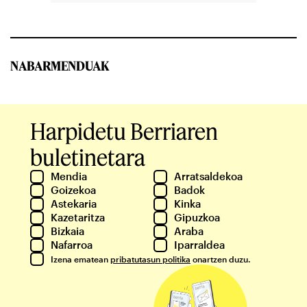
NABARMENDUAK
Harpidetu Berriaren
buletinetara
Mendia
Arratsaldekoa
Goizekoa
Badok
Astekaria
Kinka
Kazetaritza
Gipuzkoa
Bizkaia
Araba
Nafarroa
Iparraldea
Izena ematean
pribatutasun politika
onartzen duzu.