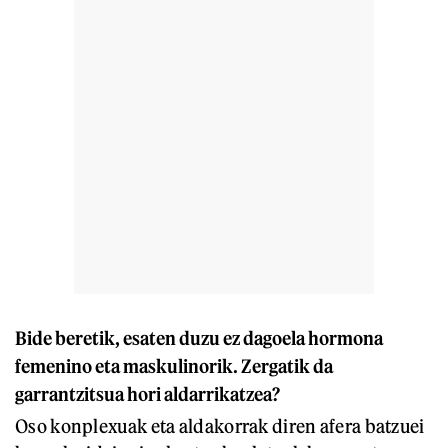
Bide beretik, esaten duzu ez dagoela hormona
femenino eta maskulinorik. Zergatik da
garrantzitsua hori aldarrikatzea?
Oso konplexuak eta aldakorrak diren afera batzuei