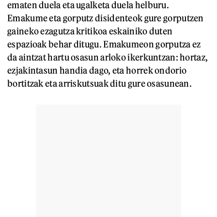
ematen duela eta ugalketa duela helburu.
Emakume eta gorputz disidenteok gure gorputzen
gaineko ezagutza kritikoa eskainiko duten
espazioak behar ditugu. Emakumeon gorputza ez
da aintzat hartu osasun arloko ikerkuntzan: hortaz,
ezjakintasun handia dago, eta horrek ondorio
bortitzak eta arriskutsuak ditu gure osasunean.