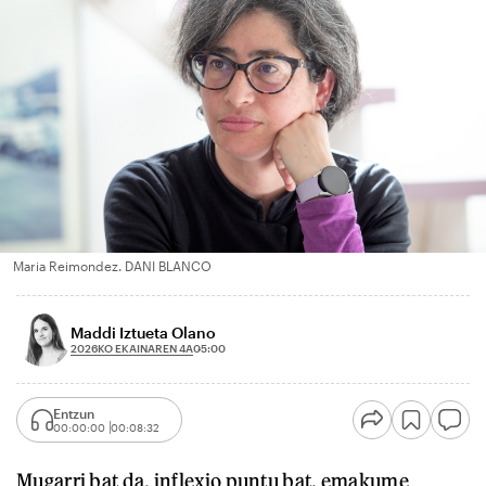
Maria Reimondez. DANI BLANCO
Maddi Iztueta Olano
2026KO EKAINAREN 4A
05:00
Entzun
00:00:00
00:08:32
Mugarri bat da, inflexio puntu bat, emakume