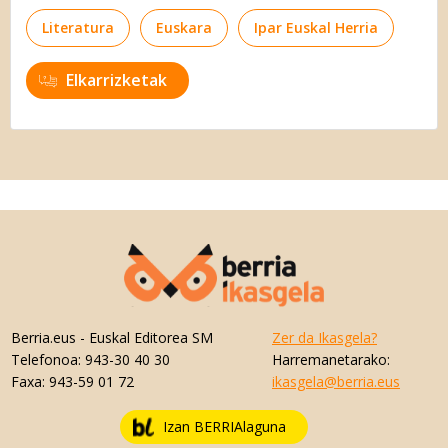
Literatura
Euskara
Ipar Euskal Herria
Elkarrizketak
Berria.eus
- Euskal Editorea SM
Zer da Ikasgela?
Telefonoa:
943-30 40 30
Harremanetarako:
Faxa:
943-59 01 72
ikasgela@berria.eus
Izan BERRIAlaguna