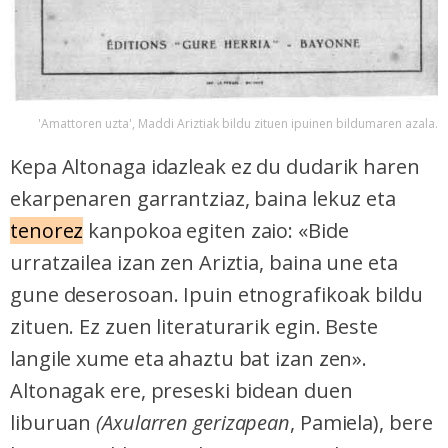
baliatzen gara. Ohar hau onartuz gero, teknologia hori
erabiltzeko baimen esplizitua ematen diguzu.
Gehiago
irakurri
'Amattoren uzta', Maddi Ariztiak bildu zituen ipuinen bildumaren azala.
Kepa Altonaga idazleak ez du dudarik haren
ekarpenaren garrantziaz, baina lekuz eta
tenorez
kanpokoa egiten zaio: «Bide
urratzailea izan zen Ariztia, baina une eta
gune deserosoan. Ipuin etnografikoak bildu
zituen. Ez zuen literaturarik egin. Beste
langile xume eta ahaztu bat izan zen».
Altonagak ere, preseski bidean duen
liburuan
(Axularren gerizapean
, Pamiela), bere