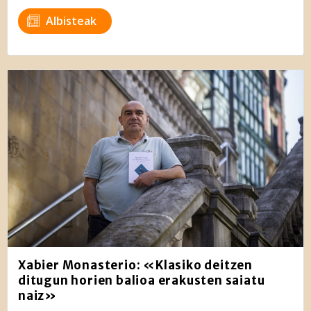
Albisteak
Xabier Monasterio: «Klasiko deitzen
ditugun horien balioa erakusten saiatu
naiz»