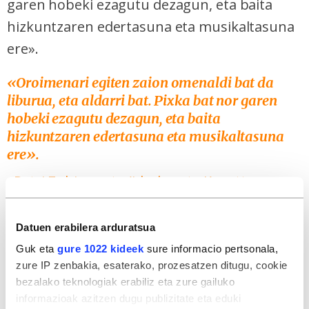
garen hobeki ezagutu dezagun, eta baita
hizkuntzaren edertasuna eta musikaltasuna
ere».
«
Oroimenari egiten zaion omenaldi bat da
liburua, eta aldarri bat. Pixka bat nor garen
hobeki ezagutu dezagun, eta baita
hizkuntzaren edertasuna eta musikaltasuna
ere».
Patxi Zubizarreta (idazlea eta 'Amattoren
uzta' liburuaren egokitzailea)
Datuen erabilera arduratsua
Guk eta
gure 1022 kideek
sure informacio pertsonala,
zure IP zenbakia, esaterako, prozesatzen ditugu, cookie
bezalako teknologiak erabiliz eta zure gailuko
informazioak azitzen dugu publizitate eta eduki