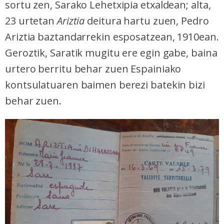
sortu zen, Sarako Lehetxipia etxaldean; alta,
23 urtetan
Ariztia
deitura hartu zuen, Pedro
Ariztia baztandarrekin esposatzean, 1910ean.
Geroztik, Saratik mugitu ere egin gabe, baina
urtero berritu behar zuen Espainiako
kontsulatuaren baimen berezi batekin bizi
behar zuen.