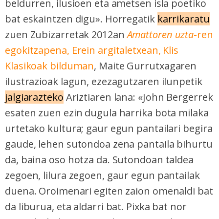
beldurren, ilusioen eta ametsen isla poetiko
bat eskaintzen digu». Horregatik
karrikaratu
zuen Zubizarretak 2012an
Amattoren uzta
-ren
egokitzapena, Erein argitaletxean, Klis
Klasikoak bilduman
, Maite Gurrutxagaren
ilustrazioak lagun, ezezagutzaren ilunpetik
jalgiarazteko
Ariztiaren lana: «John Bergerrek
esaten zuen ezin dugula harrika bota milaka
urtetako kultura; gaur egun pantailari begira
gaude, lehen sutondoa zena pantaila bihurtu
da, baina oso hotza da. Sutondoan taldea
zegoen, lilura zegoen, gaur egun pantailak
duena. Oroimenari egiten zaion omenaldi bat
da liburua, eta aldarri bat. Pixka bat nor