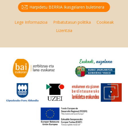
Harpidetu BERRIA Ikasgelaren buletinera
Lege Informazioa
Pribatutasun politika
Cookieak
Lizentzia