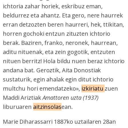
ichtoria zahar horiek, eskribuz eman,
beldurrez eta ahantz. Eta gero, nere haurrek
erran detzozten beren haurreri, hek, ttikitan,
horren gochoki entzun zituzten ichtorio
berak. Baziren, franko, neronek, haurrean,
aditu nituenak, eta zein gogotik, entzuten
nituen berritz! Hola bildu nuen beraz ichtorio
andana bat. Geroztik, Aita Donostiak
sustaturik, egin ahalak egin ditut ichtorio
multchu hori emendatzeko»,
izkiriatu
zuen
Maddi Ariztiak
Amattoren uzta (1937)
liburuaren
aitzinsolas
ean.
Marie Diharassarri 1887ko uztailaren 28an