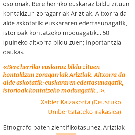
oso onak. Bere herriko euskaraz bildu zituen
kontakizun zoragarriak Ariztiak. Altxorra da
alde askotatik: euskararen edertasunagatik,
istorioak kontatzeko moduagatik... 50
ipuineko altxorra bildu zuen; inportantzia
dauka».
«
Bere herriko euskaraz bildu zituen
kontakizun zoragarriak Ariztiak. Altxorra da
alde askotatik: euskararen edertasunagatik,
istorioak kontatzeko moduagatik...».
Xabier Kalzakorta (Deustuko
Unibertsitateko irakaslea)
Etnografo baten zientifikotasunez, Ariztiak