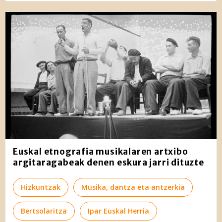
Euskal etnografia musikalaren artxibo
argitaragabeak denen eskura jarri dituzte
Hizkuntzak
Musika, dantza eta antzerkia
Bertsolaritza
Ipar Euskal Herria