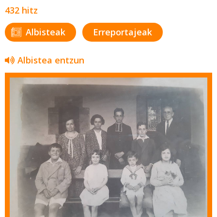
432 hitz
Albisteak
Erreportajeak
Albistea entzun