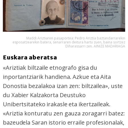
Maddi Ariztiaren pasaportea: Pedro Ariztia baztandarrarekin
esposatzearekin batera, senarraren deitura hartu zuen, baina sortzez
Diharassarri zen. AINIZE MADARIAGA
Euskara aberatsa
«Ariztiak biltzaile etnografo gisa du
inportantziarik handiena. Azkue eta Aita
Donostia bezalakoa izan zen: biltzailea», uste
du Xabier Kalzakorta Deustuko
Unibertsitateko irakasle eta ikertzaileak.
«Ariztia konturatu zen gauza zoragarri batez:
bazeudela Saran istorio erraile profesionalak,