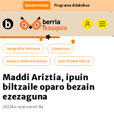
Ikasleen lanak
Programa didaktikoa
Geografia-Historia
Literatura
Genero diskriminazioa
Ipar Euskal Herria
Maddi Ariztia, ipuin
biltzaile oparo bezain
ezezaguna
2022ko azaroaren 8a