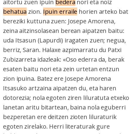
aitortu zuen ipuin
bedera
nori eta noiz
behatua
zion.
Ipuin erraile
horien arteko bat
bereziki kuttuna zuen: Josepe Amorena,
zeina aitzinsolasean berean aipatzen baitu:
uda Itsasun (Lapurdi) iragaten zuen; negua,
berriz, Saran. Halaxe azpimarratu du Patxi
Zubizarreta idazleak: «Oso ederra da, berak
esaten baitu nori eta zein urtetan entzun
zion ipuina. Batez ere Josepe Amorena
Itsasuko artzaina aipatzen du, eta haren
dotorezia; nola egoten ziren liluratuta etxeko
lanetan aritu bitartean, baina nola eguberri
bezperetan ere deitzen zioten liluraturik
egoten zirelako. Herri literaturak gure