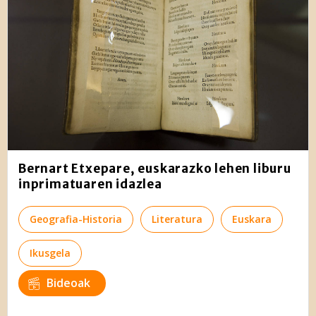
Bernart Etxepare, euskarazko lehen liburu
inprimatuaren idazlea
Geografia-Historia
Literatura
Euskara
Ikusgela
Bideoak