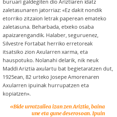
buruari galdegiten dio Ariztiaren idatz
zaletasunaren jatorriaz: «Ez dakit nondik
etorriko zitzaion letrak paperean emateko
zaletasuna. Beharbada, etxeko osaba
apaizarengandik. Halaber, seguruenez,
Silvestre Fortabat herriko erretoreak
itsatsiko zion Axularren xarma, eta
hauspotuko. Nolanahi delarik, nik neuk
Maddi Ariztia axulartu bat begietaratzen dut,
1925ean, 82 urteko Josepe Amorenaren
Axularren ipuinak hurrupatzen eta
kopiatzen».
«Bide urratzailea izan zen Ariztia, baina
une eta gune deserosoan. Ipuin