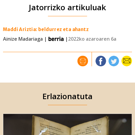
Jatorrizko artikuluak
Maddi Ariztia: beldurrez eta ahantz
Ainize Madariaga |
|
2022ko azaroaren 6a
Erlazionatuta