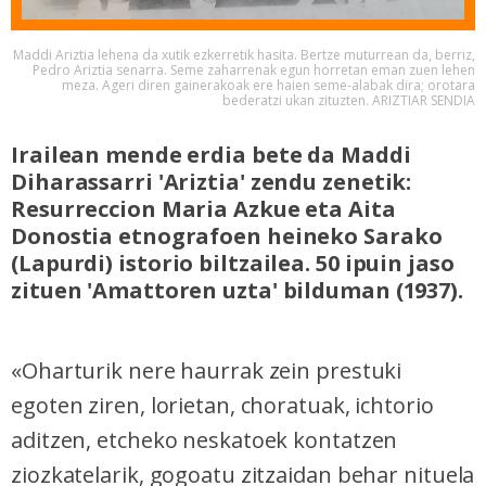
Maddi Ariztia lehena da xutik ezkerretik hasita. Bertze muturrean da, berriz,
Pedro Ariztia senarra. Seme zaharrenak egun horretan eman zuen lehen
meza. Ageri diren gainerakoak ere haien seme-alabak dira; orotara
bederatzi ukan zituzten. ARIZTIAR SENDIA
Irailean mende erdia bete da Maddi
Diharassarri 'Ariztia' zendu zenetik:
Resurreccion Maria Azkue eta Aita
Donostia etnografoen heineko Sarako
(Lapurdi) istorio biltzailea. 50 ipuin jaso
zituen 'Amattoren uzta' bilduman (1937).
«Oharturik nere haurrak zein prestuki
egoten ziren, lorietan, choratuak, ichtorio
aditzen, etcheko neskatoek kontatzen
ziozkatelarik, gogoatu zitzaidan behar nituela