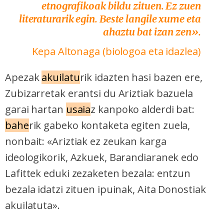
etnografikoak bildu zituen. Ez zuen
literaturarik egin. Beste langile xume eta
ahaztu bat izan zen».
Kepa Altonaga (biologoa eta idazlea)
Apezak
akuilatu
rik idazten hasi bazen ere,
Zubizarretak erantsi du Ariztiak bazuela
garai hartan
usaia
z kanpoko alderdi bat:
bahe
rik gabeko kontaketa egiten zuela,
nonbait: «Ariztiak ez zeukan karga
ideologikorik, Azkuek, Barandiaranek edo
Lafittek eduki zezaketen bezala: entzun
bezala idatzi zituen ipuinak, Aita Donostiak
akuilatuta».