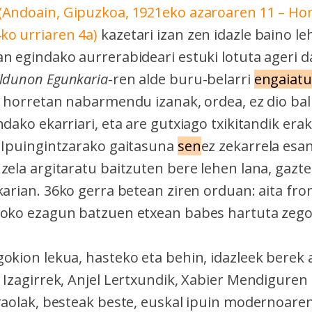
(
Andoain, Gipuzkoa, 1921eko azaroaren 11 – Hon
ko urriaren 4a)
kazetari izan zen idazle baino le
n egindako aurrerabideari estuki lotuta ageri d
ldunon Egunkaria
-ren alde buru-belarri
engaiatu
io horretan nabarmendu izanak, ordea, ez dio bal
ndako ekarriari, eta are gutxiago txikitandik era
. Ipuingintzarako gaitasuna
sen
ez zekarrela esan
zela argitaratu baitzuten bere lehen lana, gazte
arian. 36ko gerra betean ziren orduan: aita fro
boko ezagun batzuen etxean babes hartuta zegoe
okion lekua, hasteko eta behin, idazleek berek a
 Izagirrek, Anjel Lertxundik, Xabier Mendiguren 
Iraolak, besteak beste, euskal ipuin modernoare