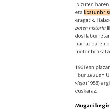
jo zuten hare
eta
kostunbri
eragatik. Hala
baten historia
l
dosi laburreta
narrazioaren os
motor bilakatze
1961ean plaza
liburua zuen 
vieja
(1958) arg
euskaraz.
Mugari begir