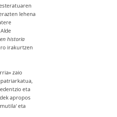
besteratuaren
ierazten lehena
atere
 Alde
ten historia
ero irakurtzen
rria» zaio
 patriarkatua,
edentzio eta
aldek apropos
mutila' eta