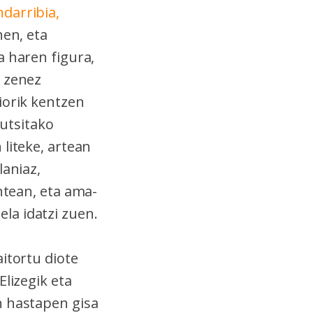
darribia,
hen, eta
a haren figura,
zenez
iorik kentzen
kutsitako
 liteke, artean
laniaz,
ntean, eta ama-
la idatzi zuen.
itortu diote
Elizegik eta
n hastapen gisa