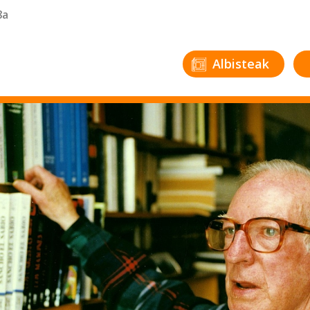
8a
Albisteak