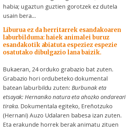
habia; ugaztun guztien gorotzek ez dutela
usain bera...
Liburua ez da herritarrek esandakoaren
laburbilduma: haiek animalei buruz
esandakotik abiatuta espeziez espezie
osatutako dibulgazio lana baizik.
Bukaeran, 24 orduko grabazio bat zuten.
Grabazio hori ordubeteko dokumental
batean laburbildu zuten:
Burbunak eta
etsayak: Hernaniko natura eta ahozko ondareari
tiraka
. Dokumentala egiteko, Ereñotzuko
(Hernani) Auzo Udalaren babesa izan zuten.
Eta erakunde horrek berak animatu zituen