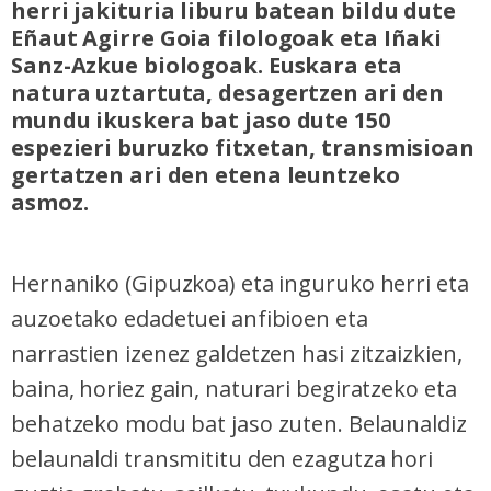
herri jakituria liburu batean bildu dute
Eñaut Agirre Goia filologoak eta Iñaki
Sanz-Azkue biologoak. Euskara eta
natura uztartuta, desagertzen ari den
mundu ikuskera bat jaso dute 150
espezieri buruzko fitxetan, transmisioan
gertatzen ari den etena leuntzeko
asmoz.
Hernaniko (Gipuzkoa) eta inguruko herri eta
auzoetako edadetuei anfibioen eta
narrastien izenez galdetzen hasi zitzaizkien,
baina, horiez gain, naturari begiratzeko eta
behatzeko modu bat jaso zuten. Belaunaldiz
belaunaldi transmititu den ezagutza hori