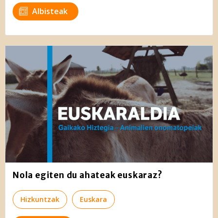
Albisteak
Nola egiten du ahateak euskaraz?
Hizkuntzak
Euskara