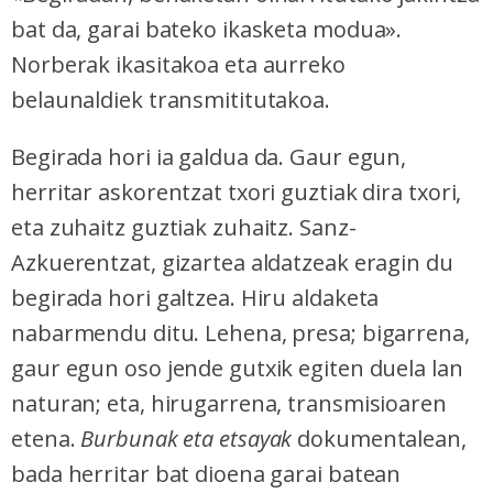
bat da, garai bateko ikasketa modua».
Norberak ikasitakoa eta aurreko
belaunaldiek transmititutakoa.
Begirada hori ia galdua da. Gaur egun,
herritar askorentzat txori guztiak dira txori,
eta zuhaitz guztiak zuhaitz. Sanz-
Azkuerentzat, gizartea aldatzeak eragin du
begirada hori galtzea. Hiru aldaketa
nabarmendu ditu. Lehena, presa; bigarrena,
gaur egun oso jende gutxik egiten duela lan
naturan; eta, hirugarrena, transmisioaren
etena.
Burbunak eta etsayak
dokumentalean,
bada herritar bat dioena garai batean