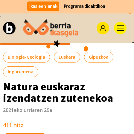
Ikasleen lanak
Programa didaktikoa
Biologia-Geologia
Euskara
Gipuzkoa
Ingurumena
Natura euskaraz
izendatzen zutenekoa
2021eko urriaren 29a
411 hitz