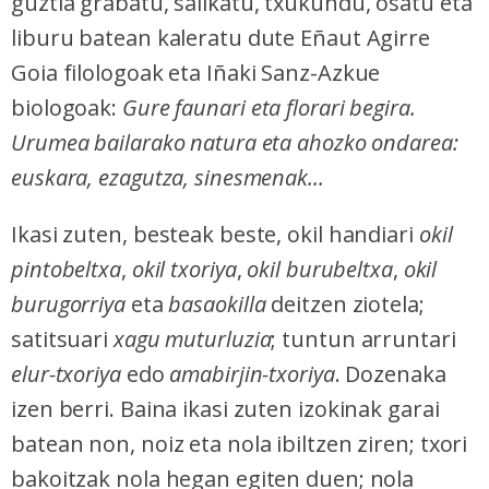
guztia grabatu, sailkatu, txukundu, osatu eta
liburu batean kaleratu dute Eñaut Agirre
Goia filologoak eta Iñaki Sanz-Azkue
biologoak:
Gure faunari eta florari begira.
Urumea bailarako natura eta ahozko ondarea:
euskara, ezagutza, sinesmenak...
Ikasi zuten, besteak beste, okil handiari
okil
pintobeltxa
,
okil txoriya
,
okil burubeltxa
,
okil
burugorriya
eta
basaokilla
deitzen ziotela;
satitsuari
xagu muturluzia
; tuntun arruntari
elur-txoriya
edo
amabirjin-txoriya
. Dozenaka
izen berri. Baina ikasi zuten izokinak garai
batean non, noiz eta nola ibiltzen ziren; txori
bakoitzak nola hegan egiten duen; nola