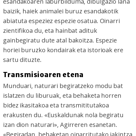
esandakoaren laburbilduma, dibulgazio lana
baizik, haiek animalei buruz esandakotik
abiatuta espeziez espezie osatua. Oinarri
zientifikoa du, eta hainbat adituk
gainbegiratu dute atal bakoitza. Espezie
horiei buruzko kondairak eta istorioak ere
sartu dituzte.
Transmisioaren etena
Munduari, naturari begiratzeko modu bat
islatzen du liburuak, eta behaketa horren
bidez ikasitakoa eta transmititutakoa
erakusten du. «Euskaldunak nola begiratu
izan dion naturari», Agirreren esanetan.
«Begiradan, behaketan oinarritutako jakintza