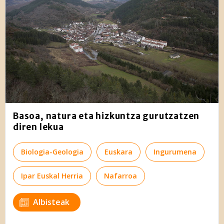
Basoa, natura eta hizkuntza gurutzatzen
diren lekua
Biologia-Geologia
Euskara
Ingurumena
Ipar Euskal Herria
Nafarroa
Albisteak