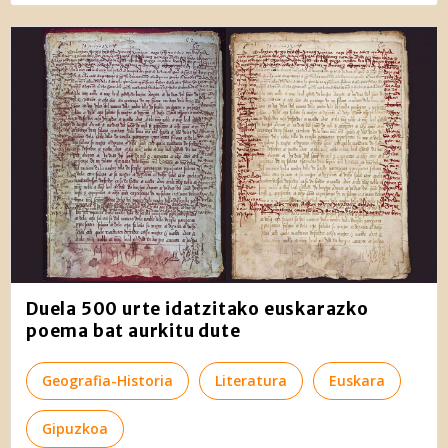
Duela 500 urte idatzitako euskarazko
poema bat aurkitu dute
Geografia-Historia
Literatura
Euskara
Gipuzkoa