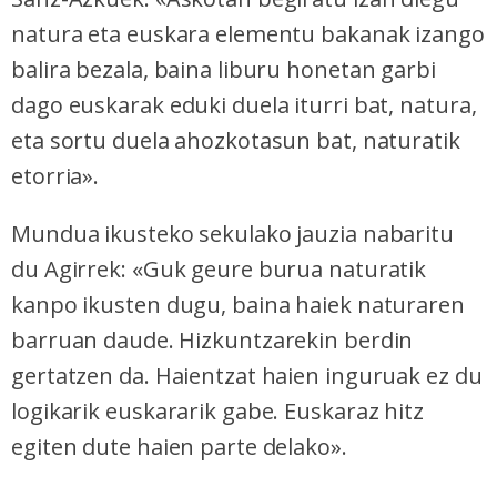
natura eta euskara elementu bakanak izango
balira bezala, baina liburu honetan garbi
dago euskarak eduki duela iturri bat, natura,
eta sortu duela ahozkotasun bat, naturatik
etorria».
Mundua ikusteko sekulako jauzia nabaritu
du Agirrek: «Guk geure burua naturatik
kanpo ikusten dugu, baina haiek naturaren
barruan daude. Hizkuntzarekin berdin
gertatzen da. Haientzat haien inguruak ez du
logikarik euskararik gabe. Euskaraz hitz
egiten dute haien parte delako».