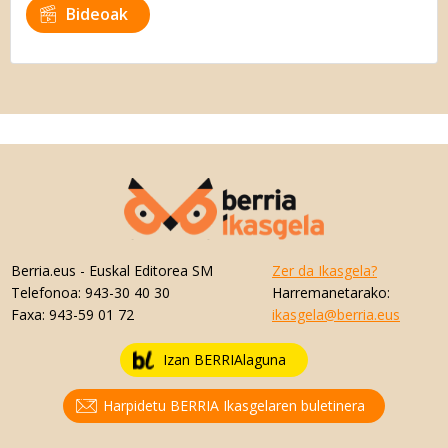
Bideoak
Berria.eus
- Euskal Editorea SM
Zer da Ikasgela?
Telefonoa:
943-30 40 30
Harremanetarako:
Faxa:
943-59 01 72
ikasgela@berria.eus
Izan BERRIAlaguna
Harpidetu BERRIA Ikasgelaren buletinera