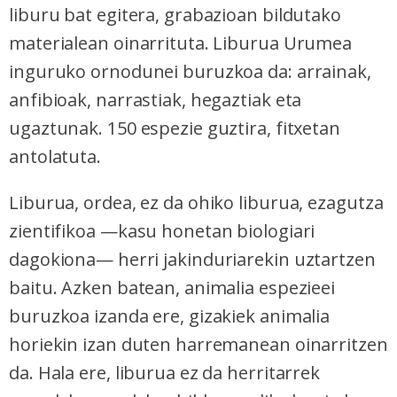
liburu bat egitera, grabazioan bildutako
materialean oinarrituta. Liburua Urumea
inguruko ornodunei buruzkoa da: arrainak,
anfibioak, narrastiak, hegaztiak eta
ugaztunak. 150 espezie guztira, fitxetan
antolatuta.
Liburua, ordea, ez da ohiko liburua, ezagutza
zientifikoa —kasu honetan biologiari
dagokiona— herri jakinduriarekin uztartzen
baitu. Azken batean, animalia espezieei
buruzkoa izanda ere, gizakiek animalia
horiekin izan duten harremanean oinarritzen
da. Hala ere, liburua ez da herritarrek