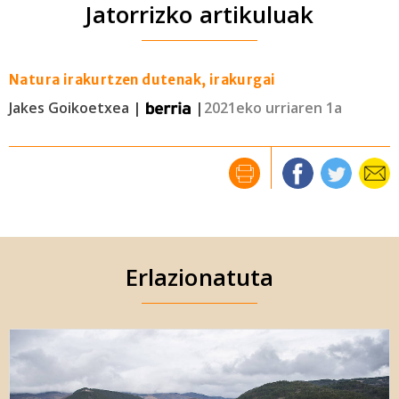
Jatorrizko artikuluak
Natura irakurtzen dutenak, irakurgai
Jakes Goikoetxea |
|
2021eko urriaren 1a
Erlazionatuta