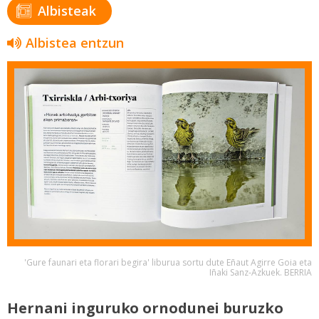
Albisteak
Albistea entzun
'Gure faunari eta florari begira' liburua sortu dute Eñaut Agirre Goia eta
Iñaki Sanz-Azkuek. BERRIA
Hernani inguruko ornodunei buruzko