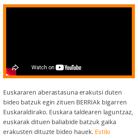
Euskararen aberastasuna erakutsi duten
bideo batzuk egin zituen BERRIAk bigarren
Euskaraldirako. Euskara taldearen laguntzaz,
euskarak dituen baliabide batzuk gaika
erakusten dituzte bideo hauek.
Estilo