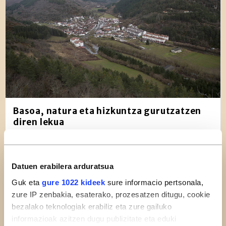
Basoa, natura eta hizkuntza gurutzatzen
diren lekua
Biologia-Geologia
Euskara
Ingurumena
Datuen erabilera arduratsua
Ipar Euskal Herria
Nafarroa
Guk eta
gure 1022 kideek
sure informacio pertsonala,
zure IP zenbakia, esaterako, prozesatzen ditugu, cookie
Albisteak
bezalako teknologiak erabiliz eta zure gailuko
informazioak azitzen dugu publizitate eta eduki