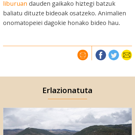
liburuan
dauden gaikako hiztegi batzuk
baliatu dituzte bideoak osatzeko. Animalien
onomatopeiei dagokie honako bideo hau.
Erlazionatuta