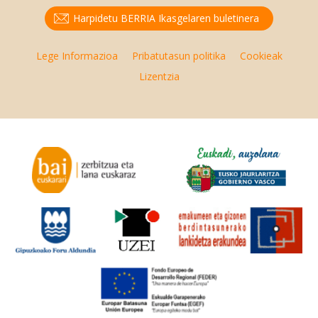
Harpidetu BERRIA Ikasgelaren buletinera
Lege Informazioa
Pribatutasun politika
Cookieak
Lizentzia