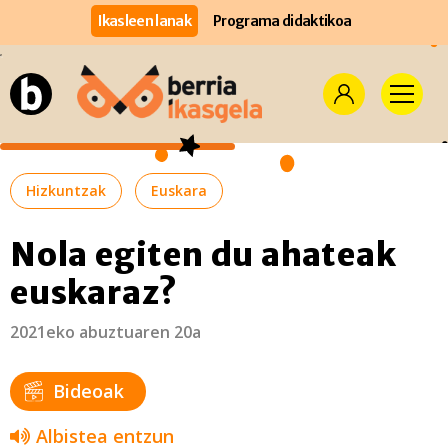
Ikasleen lanak
Programa didaktikoa
Hizkuntzak
Euskara
Nola egiten du ahateak
euskaraz?
2021eko abuztuaren 20a
Bideoak
Albistea entzun