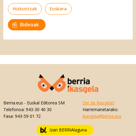
Hizkuntzak
Euskara
Bideoak
Berria.eus
- Euskal Editorea SM
Zer da Ikasgela?
Telefonoa:
943-30 40 30
Harremanetarako:
Faxa:
943-59 01 72
ikasgela@berria.eus
Izan BERRIAlaguna