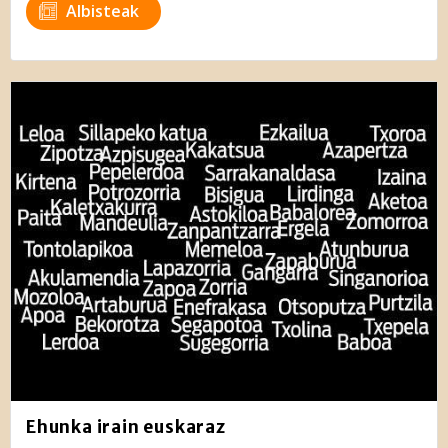
zerbitzuak hobetzeko asmoz, cookie teknologiaz
Albisteak
baliatzen gara. Ohar hau onartuz gero, teknologia hori
erabiltzeko baimen esplizitua ematen diguzu.
Gehiago
irakurri
Ehunka irain euskaraz