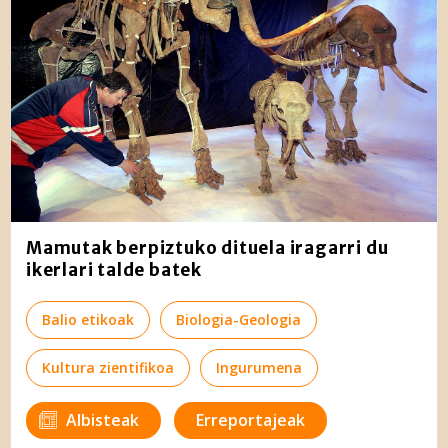
Mamutak berpiztuko dituela iragarri du
ikerlari talde batek
Balio etikoak
Biologia-Geologia
Kultura zientifikoa
Ingurumena
Albisteak
Erreportajeak