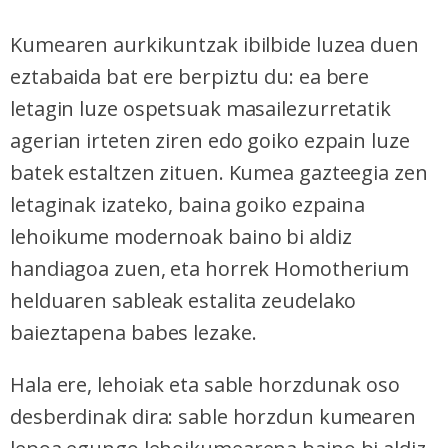
Kumearen aurkikuntzak ibilbide luzea duen
eztabaida bat ere berpiztu du: ea bere
letagin luze ospetsuak masailezurretatik
agerian irteten ziren edo goiko ezpain luze
batek estaltzen zituen. Kumea gazteegia zen
letaginak izateko, baina goiko ezpaina
lehoikume modernoak baino bi aldiz
handiagoa zuen, eta horrek Homotherium
helduaren sableak estalita zeudelako
baieztapena babes lezake.
Hala ere, lehoiak eta sable horzdunak oso
desberdinak dira: sable horzdun kumearen