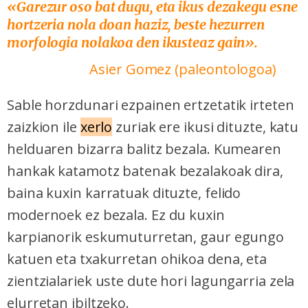
«Garezur oso bat dugu, eta ikus dezakegu esne
hortzeria nola doan haziz, beste hezurren
morfologia nolakoa den ikusteaz gain».
Asier Gomez (paleontologoa)
Sable horzdunari ezpainen ertzetatik irteten
zaizkion ile
xerlo
zuriak ere ikusi dituzte, katu
helduaren bizarra balitz bezala. Kumearen
hankak katamotz batenak bezalakoak dira,
baina kuxin karratuak dituzte, felido
modernoek ez bezala. Ez du kuxin
karpianorik eskumuturretan, gaur egungo
katuen eta txakurretan ohikoa dena, eta
zientzialariek uste dute hori lagungarria zela
elurretan ibiltzeko.