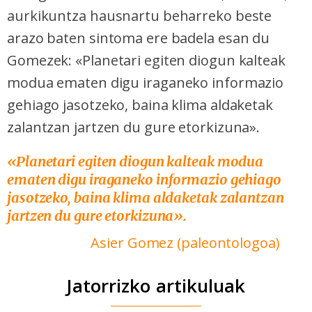
aurkikuntza hausnartu beharreko beste
arazo baten sintoma ere badela esan du
Gomezek: «Planetari egiten diogun kalteak
modua ematen digu iraganeko informazio
gehiago jasotzeko, baina klima aldaketak
zalantzan jartzen du gure etorkizuna».
«Planetari egiten diogun kalteak modua
ematen digu iraganeko informazio gehiago
jasotzeko, baina klima aldaketak zalantzan
jartzen du gure etorkizuna».
Asier Gomez (paleontologoa)
Jatorrizko artikuluak