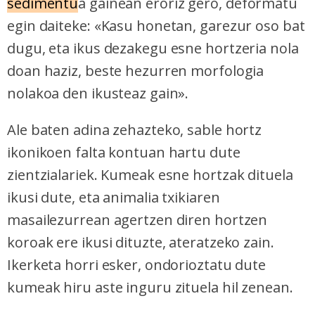
sedimentu
a gainean eroriz gero, deformatu
egin daiteke: «Kasu honetan, garezur oso bat
dugu, eta ikus dezakegu esne hortzeria nola
doan haziz, beste hezurren morfologia
nolakoa den ikusteaz gain».
Ale baten adina zehazteko, sable hortz
ikonikoen falta kontuan hartu dute
zientzialariek. Kumeak esne hortzak dituela
ikusi dute, eta animalia txikiaren
masailezurrean agertzen diren hortzen
koroak ere ikusi dituzte, ateratzeko zain.
Ikerketa horri esker, ondorioztatu dute
kumeak hiru aste inguru zituela hil zenean.