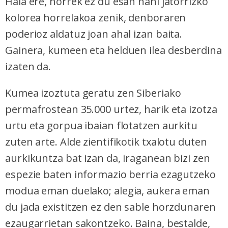
Hala ere, horrek ez du esan nahi jatorrizko
kolorea horrelakoa zenik, denboraren
poderioz aldatuz joan ahal izan baita.
Gainera, kumeen eta helduen ilea desberdina
izaten da.
Kumea izoztuta geratu zen Siberiako
permafrostean 35.000 urtez, harik eta izotza
urtu eta gorpua ibaian flotatzen aurkitu
zuten arte. Alde zientifikotik txalotu duten
aurkikuntza bat izan da, iraganean bizi zen
espezie baten informazio berria ezagutzeko
modua eman duelako; alegia, aukera eman
du jada existitzen ez den sable horzdunaren
ezaugarrietan sakontzeko. Baina, bestalde,