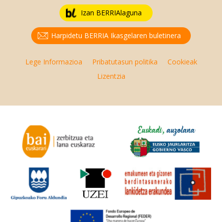
Izan BERRIAlaguna
Harpidetu BERRIA Ikasgelaren buletinera
Lege Informazioa
Pribatutasun politika
Cookieak
Lizentzia