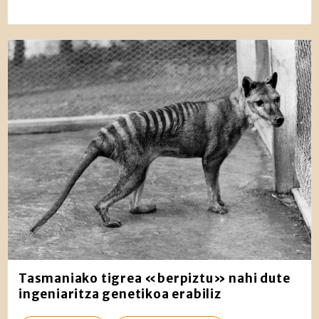
Tasmaniako tigrea «berpiztu» nahi dute
ingeniaritza genetikoa erabiliz