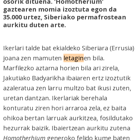
osorik dituena. 'Homotherium'
gaztearen momia izoztuta egon da
35.000 urtez, Siberiako permafrostean
aurkitu duten arte.
Ikerlari talde bat ekialdeko Siberiara (Errusia)
joana zen mamuten
letagin
en bila.
Marfilezko aztarna horien bila ari zirela,
Jakutiako Badyarikha ibaiaren ertz izoztutik
azaleratua zen larru multzo bat ikusi zuten,
uretan dantzan. Ikerlariak berehala
konturatu ziren hori arraroa zela, ez baita
ohikoa bertan larruak aurkitzea, fosildutako
hezurrak baizik. Ibaiertzean aurkitu zutena
Homotherhium
generoko felido kume baten