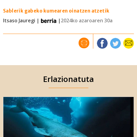
Sablerik gabeko kumearen oinatzen atzetik
Itsaso Jauregi |
|
2024ko azaroaren 30a
Erlazionatuta