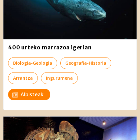
400 urteko marrazoa igerian
Biologia-Geologia
Geografia-Historia
Arrantza
Ingurumena
Albisteak