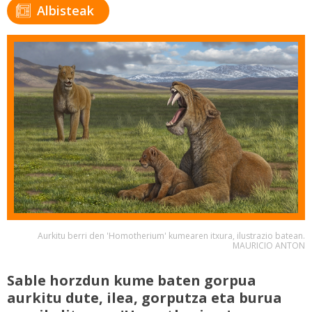
Albisteak
Aurkitu berri den 'Homotherium' kumearen itxura, ilustrazio batean.
MAURICIO ANTON
Sable horzdun kume baten gorpua
aurkitu dute, ilea, gorputza eta burua