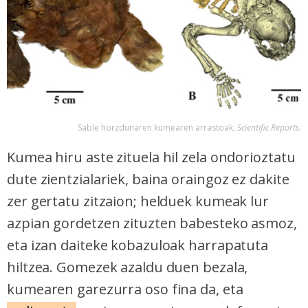
Sable horzdunaren kumearen arrastoak,
Scientific Reports
.
Kumea hiru aste zituela hil zela ondorioztatu
dute zientzialariek, baina oraingoz ez dakite
zer gertatu zitzaion; helduek kumeak lur
azpian gordetzen zituzten babesteko asmoz,
eta izan daiteke kobazuloak harrapatuta
hiltzea. Gomezek azaldu duen bezala,
kumearen garezurra oso fina da, eta