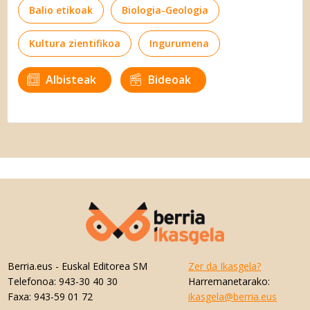
Balio etikoak
Biologia-Geologia
Kultura zientifikoa
Ingurumena
Albisteak
Bideoak
Berria.eus
- Euskal Editorea SM
Zer da Ikasgela?
Telefonoa:
943-30 40 30
Harremanetarako:
Faxa:
943-59 01 72
ikasgela@berria.eus