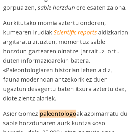
gorpua zen,
sable horzdun
ere esaten zaiona.
Aurkitutako momia aztertu ondoren,
kumearen irudiak
Scientific reports
aldizkarian
argitaratu zituzten, momentuz sable
horzdun gaztearen oinatzei jarraituz lortu
duten informazioarekin batera.
«Paleontologiaren historian lehen aldiz,
fauna modernoan antzekorik ez duen
ugaztun desagertu baten itxura aztertu da»,
diote zientzialariek.
Asier Gomez
paleontologo
ak azpimarratu du
sable horzdunaren aurkikuntza «oso