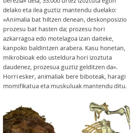
berezia» dela, 35.000 urtez izoztuta egon
delako eta ilea guztiz mantendu duelako:
«Animalia bat hiltzen denean, deskonposizio
prozesu bat hasten da; prozesu hori
azkarragoa edo motelagoa izan daiteke,
kanpoko baldintzen arabera. Kasu honetan,
mikrobioak edo usteldura hori izoztuta
daudenez, prozesua guztiz gelditzen da».
Horri esker, animaliak bere biboteak, haragi
momifikatua eta muskuluak mantendu ditu.