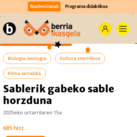
Ikasleen lanak
Programa didaktikoa
Biologia-Geologia
Kultura zientifikoa
Klima larrialdia
Sablerik gabeko sable
horzduna
2025eko urtarrilaren 15a
685 hitz