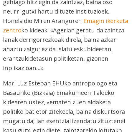
gehiago hitz egin da zaintzaz, baina oso
neurri gutxi hartu dituzte instituzioek.
Honela dio Miren Aranguren
Emagin ikerketa
zentro
ko kideak: «Agerian geratu da zaintza
lanak derrigorrezkoak direla, baina azkar
ahaztu zaigu; ez da islatu eskubideetan,
erantzukidetasun politiketan, gizonen
inplikazioan...».
Mari Luz Esteban EHUko antropologo eta
Basauriko (Bizkaia) Emakumeen Taldeko
kidearen ustez, «ematen zuen aldaketa
politiko bat etor zitekeela, baina diskurtsora
mugatu da; lan esentzial izendatu zituztenei
kasu gutxi egin diete, zaintzarekin lotutako