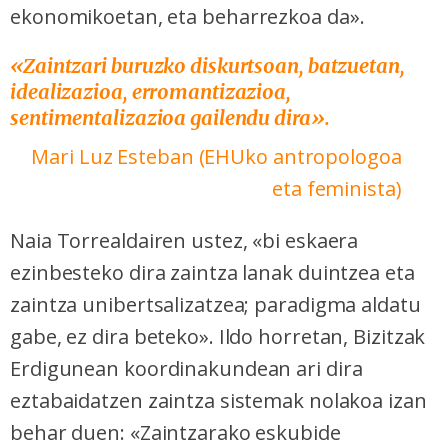
ekonomikoetan, eta beharrezkoa da».
«Zaintzari buruzko diskurtsoan, batzuetan,
idealizazioa, erromantizazioa,
sentimentalizazioa gailendu dira».
Mari Luz Esteban (EHUko antropologoa
eta feminista)
Naia Torrealdairen ustez, «bi eskaera
ezinbesteko dira zaintza lanak duintzea eta
zaintza unibertsalizatzea; paradigma aldatu
gabe, ez dira beteko». Ildo horretan, Bizitzak
Erdigunean koordinakundean ari dira
eztabaidatzen zaintza sistemak nolakoa izan
behar duen: «Zaintzarako eskubide