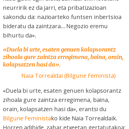
neurririk ez da jarri, eta pribatizazioan
sakondu da: nazioarteko funtsen inbertsioa
bideratu da zaintzara... Negozio eremu
bihurtu da».
«Duela bi urte, esaten genuen kolapsorantz
zihoala gure zaintza erregimena, baina, orain,
kolapsatzen hasi da».
Naia Torrealdai (Bilgune Feminista)
«Duela bi urte, esaten genuen kolapsorantz
zihoala gure zaintza erregimena, baina,
orain, kolapsatzen hasi da», erantsi du
Bilgune Feminista
ko kide Naia Torrealdaik.
Horren adibide, zahar etxeetan gertatutakoa: