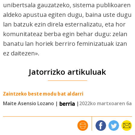
unibertsala gauzatzeko, sistema publikoaren
aldeko apustua egiten dugu, baina uste dugu
lan batzuk ezin direla esternalizatu, eta hor
komunitateaz berba egin behar dugu: zelan
banatu lan horiek berriro feminizatuak izan
ez daitezen».
Jatorrizko artikuluak
Zaintzeko beste modu bat aldarri
Maite Asensio Lozano |
|
2022ko martxoaren 6a