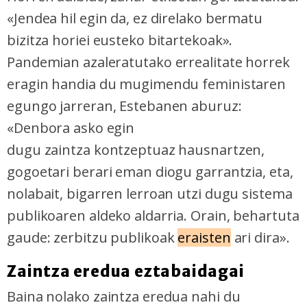
«Jendea hil egin da, ez direlako bermatu
bizitza horiei eusteko bitartekoak».
Pandemian azaleratutako errealitate horrek
eragin handia du mugimendu feministaren
egungo jarreran, Estebanen aburuz:
«Denbora asko egin
dugu zaintza kontzeptuaz hausnartzen,
gogoetari berari eman diogu garrantzia, eta,
nolabait, bigarren lerroan utzi dugu sistema
publikoaren aldeko aldarria. Orain, behartuta
gaude: zerbitzu publikoak
eraisten
ari dira».
Zaintza eredua eztabaidagai
Baina nolako zaintza eredua nahi du