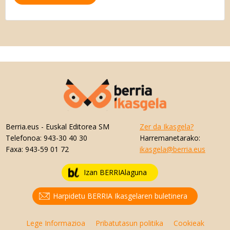
Berria.eus
- Euskal Editorea SM
Zer da Ikasgela?
Telefonoa:
943-30 40 30
Harremanetarako:
Faxa:
943-59 01 72
ikasgela@berria.eus
Izan BERRIAlaguna
Harpidetu BERRIA Ikasgelaren buletinera
Lege Informazioa
Pribatutasun politika
Cookieak