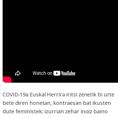
COVID-19a Euskal Herrira iritsi zenetik bi urte
bete diren honetan, kontraesan bat ikusten
dute feministek: izurrian zehar inoiz baino