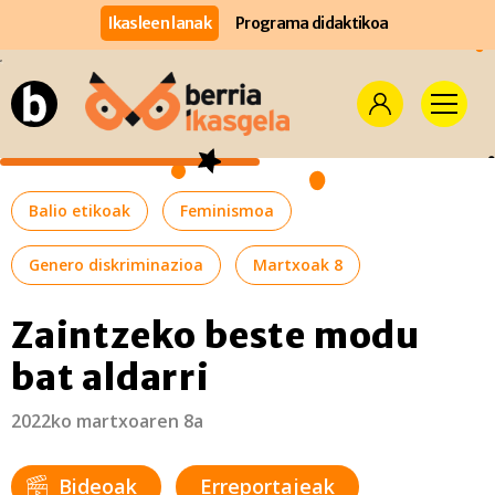
Ikasleen lanak
Programa didaktikoa
Balio etikoak
Feminismoa
Genero diskriminazioa
Martxoak 8
Zaintzeko beste modu
bat aldarri
2022ko martxoaren 8a
Bideoak
Erreportajeak