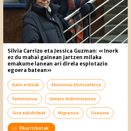
Silvia Carrizo eta Jessica Guzman: «Inork
ez du mahai gainean jartzen milaka
emakume lanean ari direla esplotazio
egoera batean»
Balio etikoak
Ekonomia-Ekintzailetza
Feminismoa
Genero diskriminazioa
Giza eskubideak
Migrazioa
Osasuna
Elkarrizketak