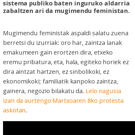
sistema publiko baten inguruko aldarria
zabaltzen ari da mugimendu feministan.
Mugimendu feministak aspaldi salatu zuena
berretsi du izurriak: oro har, zaintza lanak
emakumeen gain erortzen dira, etxeko
eremu pribatura, eta, hala, egiteko horiek ez
dira aintzat hartzen, ez sinbolikoki, ez
ekonomikoki; familiatik kanpoko zaintza,
gainera, negozio bilakatu da.
Lelo nagusia
izan da aurtengo Martxoaren 8ko protesta
askotan
.