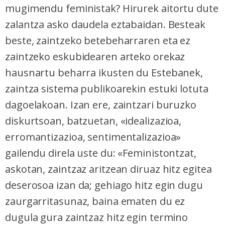
mugimendu feministak? Hirurek aitortu dute
zalantza asko daudela eztabaidan. Besteak
beste, zaintzeko betebeharraren eta ez
zaintzeko eskubidearen arteko orekaz
hausnartu beharra ikusten du Estebanek,
zaintza sistema publikoarekin estuki lotuta
dagoelakoan. Izan ere, zaintzari buruzko
diskurtsoan, batzuetan, «idealizazioa,
erromantizazioa, sentimentalizazioa»
gailendu direla uste du: «Feministontzat,
askotan, zaintzaz aritzean diruaz hitz egitea
deserosoa izan da; gehiago hitz egin dugu
zaurgarritasunaz, baina ematen du ez
dugula gura zaintzaz hitz egin termino