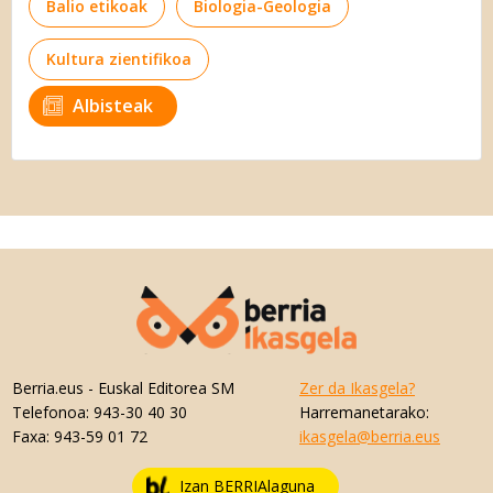
Balio etikoak
Biologia-Geologia
Kultura zientifikoa
Albisteak
Berria.eus
- Euskal Editorea SM
Zer da Ikasgela?
Telefonoa:
943-30 40 30
Harremanetarako:
Faxa:
943-59 01 72
ikasgela@berria.eus
Izan BERRIAlaguna