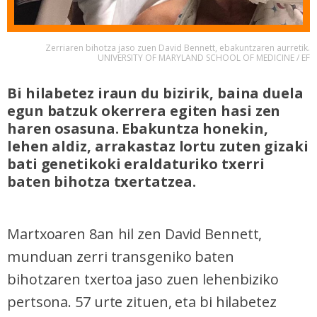
Zerriaren bihotza jaso zuen David Bennett, ebakuntzaren aurretik.
UNIVERSITY OF MARYLAND SCHOOL OF MEDICINE / EF
Bi hilabetez iraun du bizirik, baina duela
egun batzuk okerrera egiten hasi zen
haren osasuna. Ebakuntza honekin,
lehen aldiz, arrakastaz lortu zuten gizaki
bati genetikoki eraldaturiko txerri
baten bihotza txertatzea.
Martxoaren 8an
hil zen David Bennett,
munduan zerri transgeniko baten
bihotzaren txertoa jaso zuen lehenbiziko
pertsona. 57 urte zituen, eta bi hilabetez