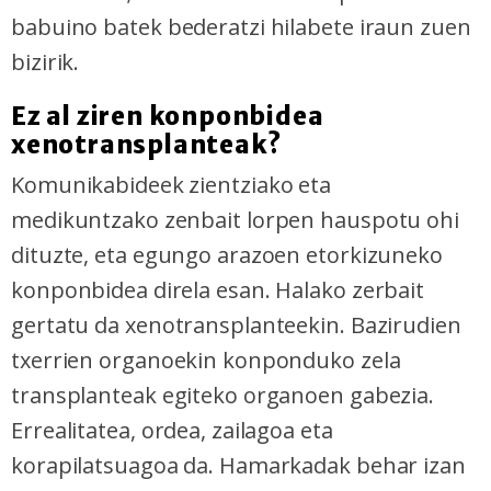
babuino batek bederatzi hilabete iraun zuen
bizirik.
Ez al ziren konponbidea
xenotransplanteak?
Komunikabideek zientziako eta
medikuntzako zenbait lorpen hauspotu ohi
dituzte, eta egungo arazoen etorkizuneko
konponbidea direla esan. Halako zerbait
gertatu da xenotransplanteekin. Bazirudien
txerrien organoekin konponduko zela
transplanteak egiteko organoen gabezia.
Errealitatea, ordea, zailagoa eta
korapilatsuagoa da. Hamarkadak behar izan