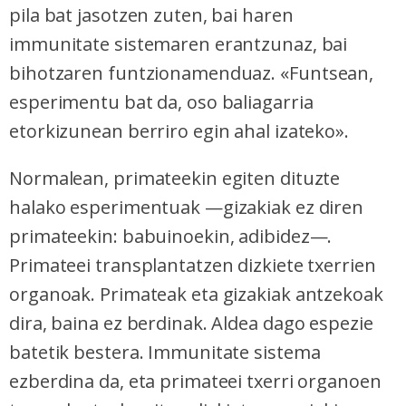
pila bat jasotzen zuten, bai haren
immunitate sistemaren erantzunaz, bai
bihotzaren funtzionamenduaz.
«
Funtsean,
esperimentu bat da, oso baliagarria
etorkizunean berriro egin ahal izateko
».
Normalean, primateekin egiten dituzte
halako esperimentuak —gizakiak ez diren
primateekin: babuinoekin, adibidez—.
Primateei transplantatzen dizkiete txerrien
organoak. Primateak eta gizakiak antzekoak
dira, baina ez berdinak. Aldea dago espezie
batetik bestera. Immunitate sistema
ezberdina da, eta primateei txerri organoen