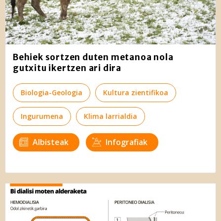
Behiek sortzen duten metanoa nola
gutxitu ikertzen ari dira
Biologia-Geologia
Kultura zientifikoa
Ingurumena
Klima larrialdia
Albisteak
Infografiak