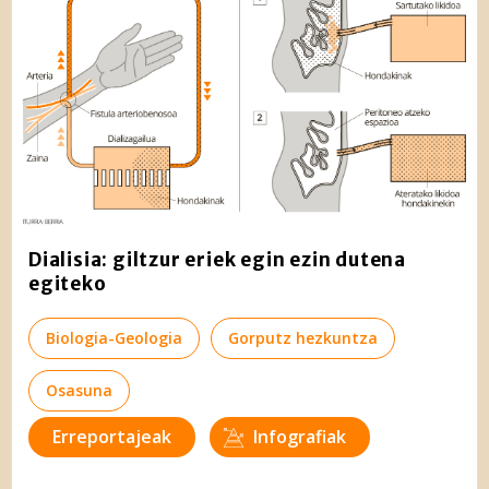
Dialisia: giltzur eriek egin ezin dutena
egiteko
Biologia-Geologia
Gorputz hezkuntza
Osasuna
Erreportajeak
Infografiak