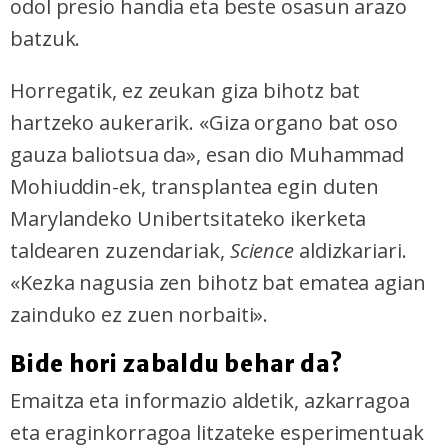
odol presio handia eta beste osasun arazo
batzuk.
Horregatik, ez zeukan giza bihotz bat
hartzeko aukerarik. «Giza organo bat oso
gauza baliotsua da», esan dio Muhammad
Mohiuddin-ek, transplantea egin duten
Marylandeko Unibertsitateko ikerketa
taldearen zuzendariak,
Science
aldizkariari.
«Kezka nagusia zen bihotz bat ematea agian
zainduko ez zuen norbaiti».
Bide hori zabaldu behar da?
Emaitza eta informazio aldetik, azkarragoa
eta eraginkorragoa litzateke esperimentuak