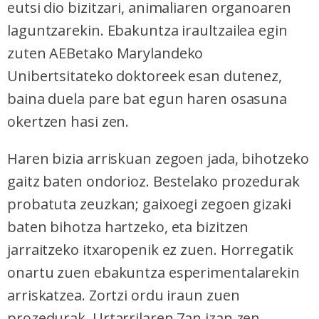
eutsi dio bizitzari, animaliaren organoaren
laguntzarekin. Ebakuntza iraultzailea egin
zuten AEBetako Marylandeko
Unibertsitateko doktoreek esan dutenez,
baina duela pare bat egun haren osasuna
okertzen hasi zen.
Haren bizia arriskuan zegoen jada, bihotzeko
gaitz baten ondorioz. Bestelako prozedurak
probatuta zeuzkan; gaixoegi zegoen gizaki
baten bihotza hartzeko, eta bizitzen
jarraitzeko itxaropenik ez zuen. Horregatik
onartu zuen ebakuntza esperimentalarekin
arriskatzea. Zortzi ordu iraun zuen
prozedurak. Urtarrilaren 7an izan zen