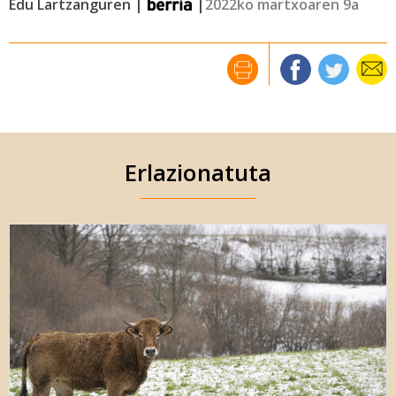
Edu Lartzanguren |
|
2022ko martxoaren 9a
Erlazionatuta