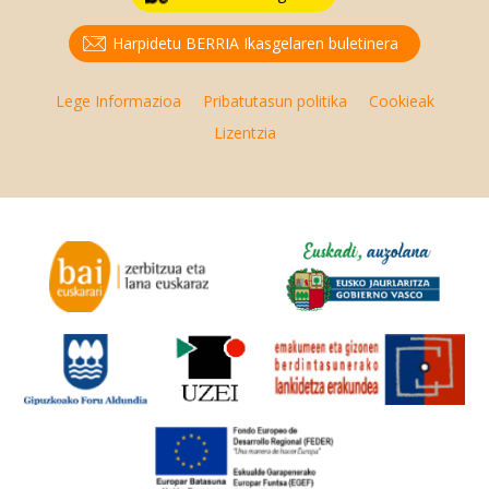
Harpidetu BERRIA Ikasgelaren buletinera
Lege Informazioa
Pribatutasun politika
Cookieak
Lizentzia