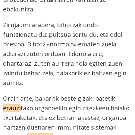
ebakuntza.
Zirujauen arabera, bihotzak ondo
funtzionatu du: pultsua sortu du, eta odol
presioa. Bihotz «normala» ematen zuela
adierazi zuten orduan. Edonola ere,
ohartarazi zuten aurrera nola egiten zuen
zaindu behar zela, halakorik ez baitzen egin
aurrez.
Orain arte, bakarrik beste gizaki batetik
erauzi
tako organoekin egin zitezkeen halako
txertaketak, eta ez beti arrakastaz, organoa
hartzen duenaren immunitate sistemak