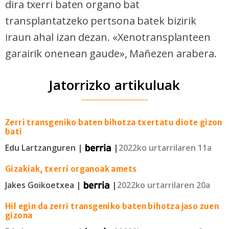
dira txerri baten organo bat
transplantatzeko pertsona batek bizirik
iraun ahal izan dezan. «Xenotransplanteen
garairik onenean gaude», Mañezen arabera.
Jatorrizko artikuluak
Zerri transgeniko baten bihotza txertatu diote gizon
bati
Edu Lartzanguren |
|
2022ko urtarrilaren 11a
Gizakiak, txerri organoak amets
Jakes Goikoetxea |
|
2022ko urtarrilaren 20a
Hil egin da zerri transgeniko baten bihotza jaso zuen
gizona