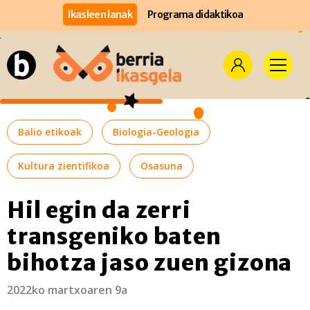
Ikasleen lanak
Programa didaktikoa
Balio etikoak
Biologia-Geologia
Kultura zientifikoa
Osasuna
Hil egin da zerri
transgeniko baten
bihotza jaso zuen gizona
2022ko martxoaren 9a