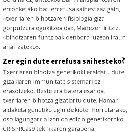
erronketako bat, errefusa saihesteaz gain,
«txerriaren bihotzaren fisiologia giza
gorputzera egokitzea da», Mañezen iritziz,
«bihotzaren funtzioak denbora luzean iraun
ahal izateko».
Zer egin dute errefusa saihesteko?
Txerriaren bihotza genetikoki eraldatu dute,
gizakiaren immunitate sistemari ez
erasotzeko. Beste era batera esanda,
txerriaren bihotza gizatiartu dute. Hamar
aldaketa genetiko egin dizkiote. Horretarako,
oso lagungarria izan da edizio genetikorako
CRISPRCas9 teknikaren garapena.