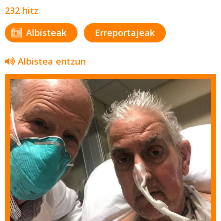
232 hitz
Albisteak
Erreportajeak
Albistea entzun