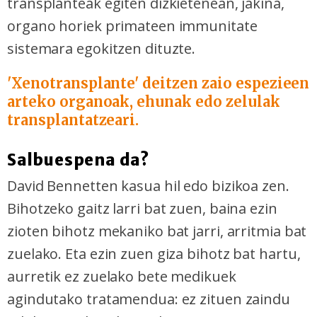
transplanteak egiten dizkietenean, jakina,
organo horiek primateen immunitate
sistemara egokitzen dituzte.
'Xenotransplante' deitzen zaio espezieen
arteko organoak, ehunak edo zelulak
transplantatzeari.
Salbuespena da?
David Bennetten kasua hil edo bizikoa zen.
Bihotzeko gaitz larri bat zuen, baina ezin
zioten bihotz mekaniko bat jarri, arritmia bat
zuelako. Eta ezin zuen giza bihotz bat hartu,
aurretik ez zuelako bete medikuek
agindutako tratamendua: ez zituen zaindu