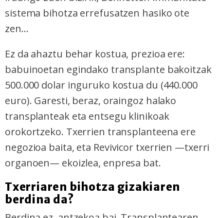
sistema bihotza errefusatzen hasiko ote
zen...
Ez da ahaztu behar kostua, prezioa ere:
babuinoetan egindako transplante bakoitzak
500.000 dolar inguruko kostua du (440.000
euro). Garesti, beraz, oraingoz halako
transplanteak eta entsegu klinikoak
orokortzeko. Txerrien transplanteena ere
negozioa baita, eta Revivicor txerrien —txerri
organoen— ekoizlea, enpresa bat.
Txerriaren bihotza gizakiaren
berdina da?
Berdina ez, antzekoa bai. Transplantearen