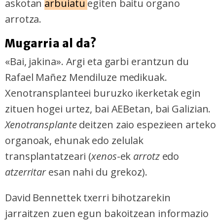
askotan
arbuiatu
egiten baitu organo
arrotza.
Mugarria al da?
«Bai, jakina». Argi eta garbi erantzun du
Rafael Mañez Mendiluze medikuak.
Xenotransplanteei buruzko ikerketak egin
zituen hogei urtez, bai AEBetan, bai Galizian.
Xenotransplante
deitzen zaio espezieen arteko
organoak, ehunak edo zelulak
transplantatzeari (
xenos
-ek
arrotz
edo
atzerritar
esan nahi du grekoz).
David Bennettek txerri bihotzarekin
jarraitzen zuen egun bakoitzean informazio