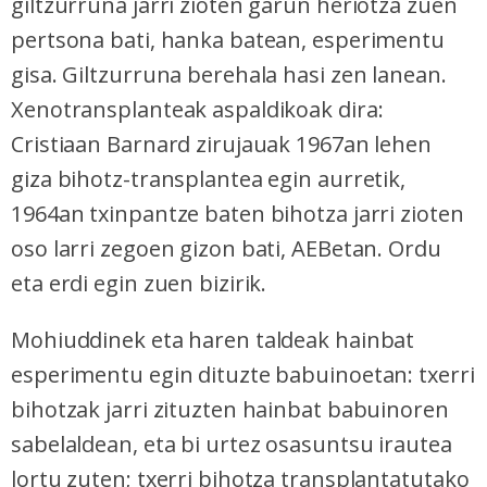
giltzurruna jarri zioten garun heriotza zuen
pertsona bati, hanka batean, esperimentu
gisa. Giltzurruna berehala hasi zen lanean.
Xenotransplanteak aspaldikoak dira:
Cristiaan Barnard zirujauak 1967an lehen
giza bihotz-transplantea egin aurretik,
1964an txinpantze baten bihotza jarri zioten
oso larri zegoen gizon bati, AEBetan. Ordu
eta erdi egin zuen bizirik.
Mohiuddinek eta haren taldeak hainbat
esperimentu egin dituzte babuinoetan: txerri
bihotzak jarri zituzten hainbat babuinoren
sabelaldean, eta bi urtez osasuntsu irautea
lortu zuten; txerri bihotza transplantatutako