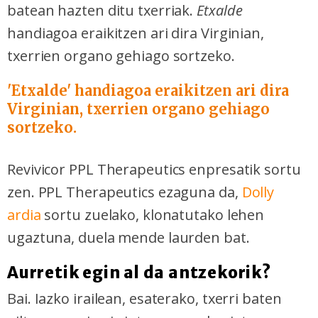
batean hazten ditu txerriak.
Etxalde
handiagoa eraikitzen ari dira Virginian,
txerrien organo gehiago sortzeko.
'Etxalde' handiagoa eraikitzen ari dira
Virginian, txerrien organo gehiago
sortzeko.
Revivicor PPL Therapeutics enpresatik sortu
zen. PPL Therapeutics ezaguna da,
Dolly
ardia
sortu zuelako, klonatutako lehen
ugaztuna, duela mende laurden bat.
Aurretik egin al da antzekorik?
Bai. Iazko irailean, esaterako, txerri baten