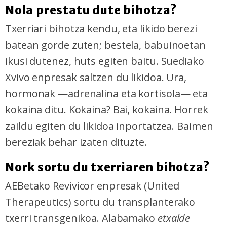
Nola prestatu dute bihotza?
Txerriari bihotza kendu, eta likido berezi
batean gorde zuten; bestela, babuinoetan
ikusi dutenez, huts egiten baitu. Suediako
Xvivo enpresak saltzen du likidoa. Ura,
hormonak —adrenalina eta kortisola— eta
kokaina ditu. Kokaina? Bai, kokaina. Horrek
zaildu egiten du likidoa inportatzea. Baimen
bereziak behar izaten dituzte.
Nork sortu du txerriaren bihotza?
AEBetako Revivicor enpresak (United
Therapeutics) sortu du transplanterako
txerri transgenikoa. Alabamako
etxalde