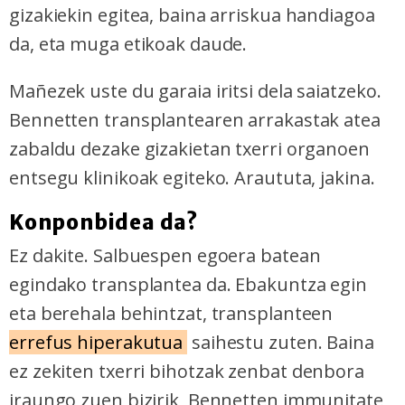
gizakiekin egitea, baina arriskua handiagoa
da, eta muga etikoak daude.
Mañezek uste du garaia iritsi dela saiatzeko.
Bennetten transplantearen arrakastak atea
zabaldu dezake gizakietan txerri organoen
entsegu klinikoak egiteko. Araututa, jakina.
Konponbidea da?
Ez dakite. Salbuespen egoera batean
egindako transplantea da. Ebakuntza egin
eta berehala behintzat, transplanteen
errefus hiperakutua
saihestu zuten. Baina
ez zekiten
txerri bihotzak zenbat denbora
iraungo zuen bizirik, Bennetten immunitate