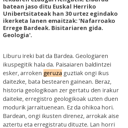
batean jaso ditu Euskal Herriko
Unibertsitateak han 30 urtez egindako
ikerketa lanen emaitzak: 'Nafarroako
Errege Bardeak. Bisitariaren gida.
Geologia'.
Liburu ireki bat da Bardea. Geologiaren
ikuspegitik hala da. Paisaiaren baldintzei
esker, arroken
geruza
guztiak ongi ikus
daitezke, bata bestearen gainean. Beraz,
historia geologikoan zer gertatu den irakur
daiteke, erregistro geologikoak uzten duen
modurik jarraituenean. Ez da ohikoa hori.
Bardean, ongi ikusten direnez, arrokak aise
aztertu eta erregistratu dituzte. Lan horri