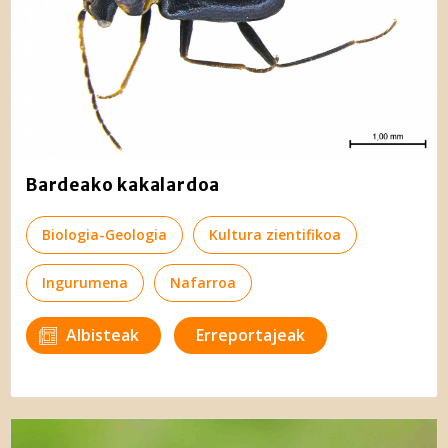
Bardeako kakalardoa
Biologia-Geologia
Kultura zientifikoa
Ingurumena
Nafarroa
Albisteak
Erreportajeak