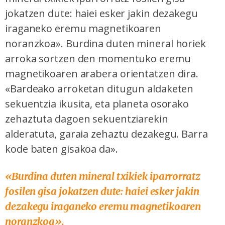
jokatzen dute: haiei esker jakin dezakegu
iraganeko eremu magnetikoaren
noranzkoa». Burdina duten mineral horiek
arroka sortzen den momentuko eremu
magnetikoaren arabera orientatzen dira.
«Bardeako arroketan ditugun aldaketen
sekuentzia ikusita, eta planeta osorako
zehaztuta dagoen sekuentziarekin
alderatuta, garaia zehaztu dezakegu. Barra
kode baten gisakoa da».
«Burdina duten mineral txikiek iparrorratz
fosilen gisa jokatzen dute: haiei esker jakin
dezakegu iraganeko eremu magnetikoaren
noranzkoa».