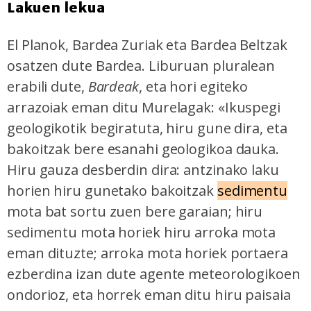
Lakuen lekua
El Planok, Bardea Zuriak eta Bardea Beltzak
osatzen dute Bardea. Liburuan pluralean
erabili dute,
Bardeak
, eta hori egiteko
arrazoiak eman ditu Murelagak: «Ikuspegi
geologikotik begiratuta, hiru gune dira, eta
bakoitzak bere esanahi geologikoa dauka.
Hiru gauza desberdin dira: antzinako laku
horien hiru gunetako bakoitzak
sedimentu
mota bat sortu zuen bere garaian; hiru
sedimentu mota horiek hiru arroka mota
eman dituzte; arroka mota horiek portaera
ezberdina izan dute agente meteorologikoen
ondorioz, eta horrek eman ditu hiru paisaia