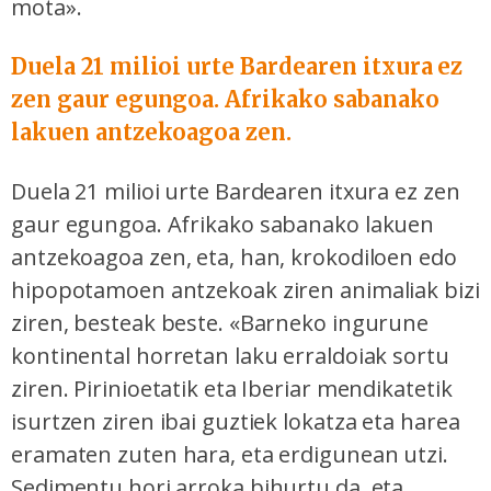
mota».
Duela 21 milioi urte Bardearen itxura ez
zen gaur egungoa. Afrikako sabanako
lakuen antzekoagoa zen.
Duela 21 milioi urte Bardearen itxura ez zen
gaur egungoa. Afrikako sabanako lakuen
antzekoagoa zen, eta, han, krokodiloen edo
hipopotamoen antzekoak ziren animaliak bizi
ziren, besteak beste. «Barneko ingurune
kontinental horretan laku erraldoiak sortu
ziren. Pirinioetatik eta Iberiar mendikatetik
isurtzen ziren ibai guztiek lokatza eta harea
eramaten zuten hara, eta erdigunean utzi.
Sedimentu hori arroka bihurtu da, eta