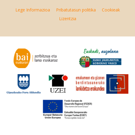
Lege Informazioa
Pribatutasun politika
Cookieak
Lizentzia