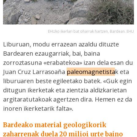
EHUko ikerlari bat oharrak hartzen, Bardean. EHU
Liburuan, modu errazean azaldu dituzte
Bardearen ezaugarriak, bai, baina
zorroztasuna «erabatekoa» izan dela esan du
Juan Cruz Larrasoaña
paleomagnetista
k eta
liburuaren beste egileetako batek. «Guk egin
ditugun ikerketak eta zientzia aldizkarietan
argitaratutakoak agertzen dira. Hemen ez da
inoren ikerketarik falta».
Bardeako material geologikorik
zaharrenak duela 20 milioi urte baino