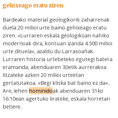
gehixeago eratu ziren.
Bardeako material geologikorik zaharrenak
duela 20 milioi urte baino gehixeago eratu
ziren. «Lurraren eskala geologikoan nahiko
modernoak dira, kontuan izanda 4.500 milioi
urte dituela», azaldu du Larrasoañak.
Lurraren historia urtebeteko egutegi batera
eramanda, abenduaren 30etik aurrerakoa
litzateke azken 20 milioi urteetan
gertatutakoa. «Begi kliska bat baino ez da».
Are, lehen
hominido
ak abenduaren 31ko
16:10ean agertuko lirateke, eskala horretan
betiere.