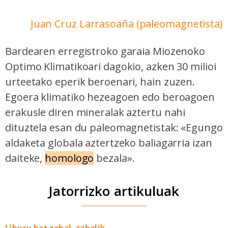
Juan Cruz Larrasoaña (paleomagnetista)
Bardearen erregistroko garaia Miozenoko
Optimo Klimatikoari dagokio, azken 30 milioi
urteetako eperik beroenari, hain zuzen.
Egoera klimatiko hezeagoen edo beroagoen
erakusle diren mineralak aztertu nahi
dituztela esan du paleomagnetistak: «Egungo
aldaketa globala aztertzeko baliagarria izan
daiteke,
homologo
bezala».
Jatorrizko artikuluak