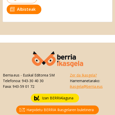
Albisteak
Berria.eus
- Euskal Editorea SM
Zer da Ikasgela?
Telefonoa:
943-30 40 30
Harremanetarako:
Faxa:
943-59 01 72
ikasgela@berria.eus
Izan BERRIAlaguna
Harpidetu BERRIA Ikasgelaren buletinera