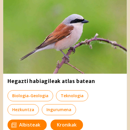
Hegazti habiagileak atlas batean
Biologia-Geologia
Teknologia
Hezkuntza
Ingurumena
Albisteak
Kronikak