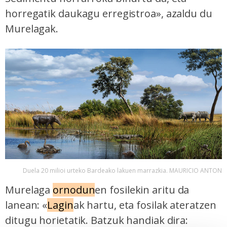
horregatik daukagu erregistroa», azaldu du
Murelagak.
Duela 20 milioi urteko Bardeako lakuen marrazkia. MAURICIO ANTON
Murelaga
ornodun
en fosilekin aritu da
lanean: «
Lagin
ak hartu, eta fosilak ateratzen
ditugu horietatik. Batzuk handiak dira: