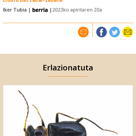
Liburu bat zabal-zabalik
Iker Tubia |
|
2023ko apirilaren 20a
Erlazionatuta