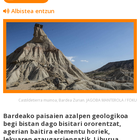
Albistea entzun
Castildetierra muinoa, Bardea Zurian. JAGOBA MANTEROLA / FOKU
Bardeako paisaien azalpen geologikoa
begi bistan dago bisitari ororentzat,
agerian baitira elementu horiek,
lekuaren ezaugarriengatik. Liburua