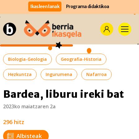
Ikasleen lanak
Programa didaktikoa
Biologia-Geologia
Geografia-Historia
Hezkuntza
Ingurumena
Nafarroa
Bardea, liburu ireki bat
2023ko maiatzaren 2a
296 hitz
Albisteak