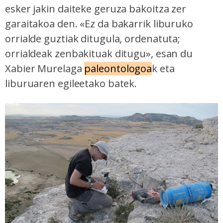
esker jakin daiteke geruza bakoitza zer
garaitakoa den. «Ez da bakarrik liburuko
orrialde guztiak ditugula, ordenatuta;
orrialdeak zenbakituak ditugu», esan du
Xabier Murelaga
paleontologoa
k eta
liburuaren egileetako batek.