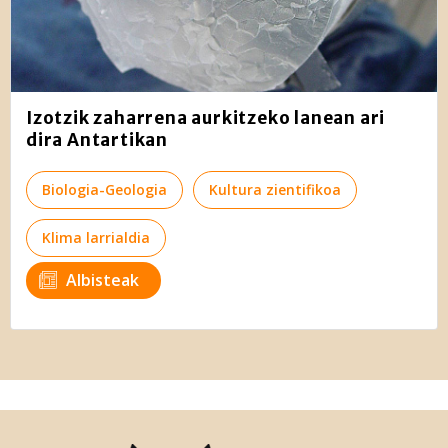
Izotzik zaharrena aurkitzeko lanean ari
dira Antartikan
Biologia-Geologia
Kultura zientifikoa
Klima larrialdia
Albisteak