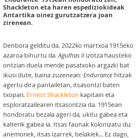
Shackleton eta haren espediziokideak
Antartika oinez gurutzatzera joan
zirenean.
Denbora gelditu da. 2022ko martxoa 1915eko
azaroa bihurtu da.
Agulhas II
izotza hausteko
ontzian duela mende pasatxoko argazki bat
ikusi dute, baina zuzenean:
Endurance
hitzak
agertu dira pantailetan, itsasontzi baten
txopan.
Ernest Shackleton
kapitain eta
esploratzailearen itsasontzia da. 1915ean
hondoratu bezala ageri da, ukitu gabea eta
kalterik gabea ia. Itsas faunak kolonizatu du:
anemonek, itsas izarrek, belakiek... Ez dago,