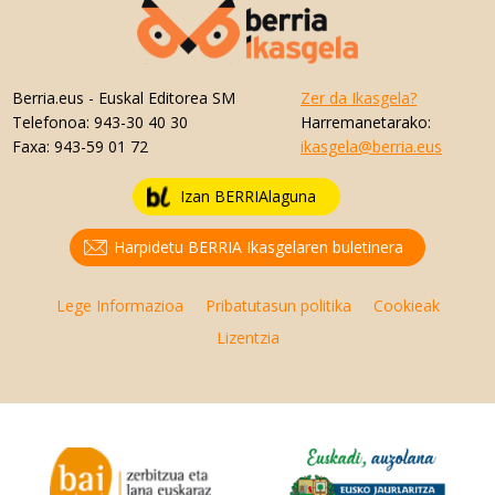
Berria.eus
- Euskal Editorea SM
Zer da Ikasgela?
Telefonoa:
943-30 40 30
Harremanetarako:
Faxa:
943-59 01 72
ikasgela@berria.eus
Izan BERRIAlaguna
Harpidetu BERRIA Ikasgelaren buletinera
Lege Informazioa
Pribatutasun politika
Cookieak
Lizentzia