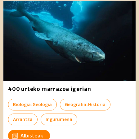
400 urteko marrazoa igerian
Biologia-Geologia
Geografia-Historia
Arrantza
Ingurumena
Albisteak