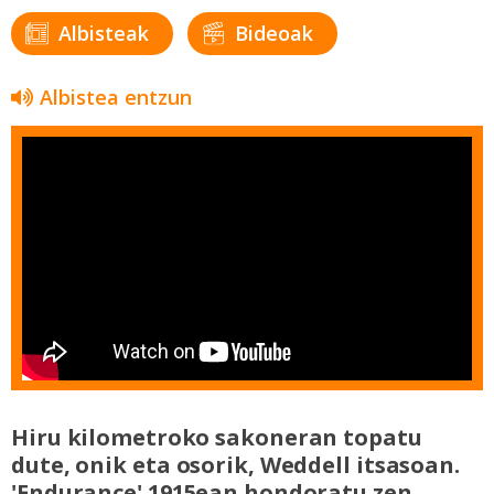
Albisteak
Bideoak
Albistea entzun
Hiru kilometroko sakoneran topatu
dute, onik eta osorik, Weddell itsasoan.
'Endurance' 1915ean hondoratu zen,