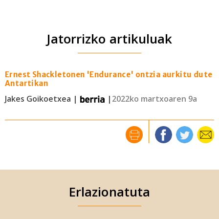
Jatorrizko artikuluak
Ernest Shackletonen 'Endurance' ontzia aurkitu dute
Antartikan
Jakes Goikoetxea |
|
2022ko martxoaren 9a
Erlazionatuta