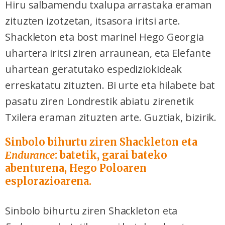
Hiru salbamendu txalupa arrastaka eraman
zituzten izotzetan, itsasora iritsi arte.
Shackleton eta bost marinel Hego Georgia
uhartera iritsi ziren arraunean, eta Elefante
uhartean geratutako espediziokideak
erreskatatu zituzten. Bi urte eta hilabete bat
pasatu ziren Londrestik abiatu zirenetik
Txilera eraman zituzten arte. Guztiak, bizirik.
Sinbolo bihurtu ziren Shackleton eta
Endurance
: batetik, garai bateko
abenturena, Hego Poloaren
esplorazioarena.
Sinbolo bihurtu ziren Shackleton eta