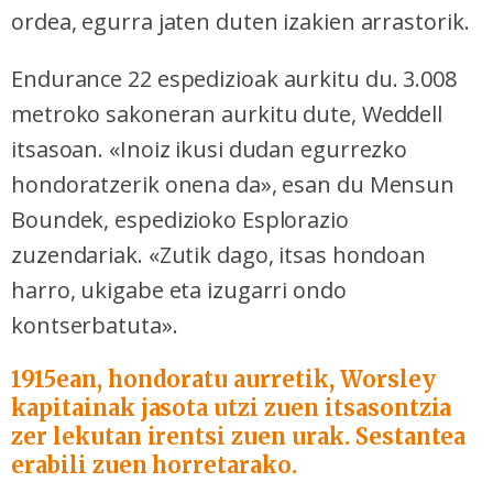
ordea, egurra jaten duten izakien arrastorik.
Enduran
ce 22 espedizioa
k
aurkitu du. 3.008
metroko sakoneran aurkitu dute, Weddell
itsasoan. «Inoiz ikusi dudan egurrezko
hondoratzerik onena da», esan du Mensun
Boundek, espedizioko Esplorazio
zuzendariak. «Zutik dago, itsas hondoan
harro, ukigabe eta izugarri ondo
kontserbatuta».
1915ean, hondoratu aurretik, Worsley
kapitainak jasota utzi zuen itsasontzia
zer lekutan irentsi zuen urak. Sestantea
erabili zuen horretarako.