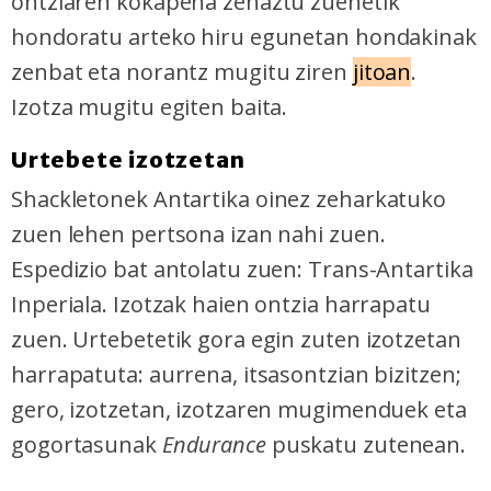
ontziaren kokapena zehaztu zuenetik
hondoratu arteko hiru egunetan hondakinak
zenbat eta norantz mugitu ziren
jitoan
.
Izotza mugitu egiten baita.
Urtebete izotzetan
Shackletonek
Antartika oinez zeharkatuko
zuen lehen pertsona izan nahi zuen.
Espedizio bat antolatu zuen: Trans-Antartika
Inperiala. Izotzak haien ontzia harrapatu
zuen. Urtebetetik gora egin zuten izotzetan
harrapatuta: aurrena, itsasontzian bizitzen;
gero, izotzetan, izotzaren mugimenduek eta
gogortasunak
Endurance
puskatu zutenean.