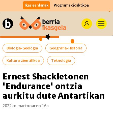
Ikasleen lanak
Programa didaktikoa
Biologia-Geologia
Geografia-Historia
Kultura zientifikoa
Teknologia
Ernest Shackletonen
'Endurance' ontzia
aurkitu dute Antartikan
2022ko martxoaren 16a