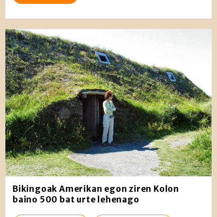
Bikingoak Amerikan egon ziren Kolon
baino 500 bat urte lehenago