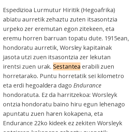
Espedizioa Lurmutur Hiritik (Hegoafrika)
abiatu aurretik zehaztu zuten itsasontzia
urpeko zer eremutan egon zitekeen, eta
eremu horren barruan topatu dute. 1915ean,
hondoratu aurretik, Worsley kapitainak
jasota utzi zuen itsasontzia zer lekutan
irentsi zuen urak.
Sestantea
erabili zuen
horretarako. Puntu horretatik sei kilometro
eta erdi hegoaldera dago
Endurance
hondoratuta. Ez da harritzekoa: Worsleyk
ontzia hondoratu baino hiru egun lehenago
apuntatu zuen haren kokapena, eta
Endurance 22ko kideek ez zekiten Worsleyk