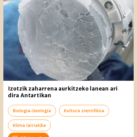
Izotzik zaharrena aurkitzeko lanean ari
dira Antartikan
Biologia-Geologia
Kultura zientifikoa
Klima larrialdia