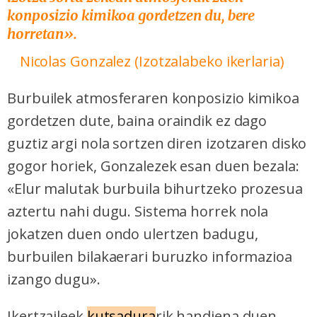
konposizio kimikoa gordetzen du, bere
horretan».
Nicolas Gonzalez (Izotzalabeko ikerlaria)
Burbuilek atmosferaren konposizio kimikoa
gordetzen dute, baina oraindik ez dago
guztiz argi nola sortzen diren izotzaren disko
gogor horiek, Gonzalezek esan duen bezala:
«Elur malutak burbuila bihurtzeko prozesua
aztertu nahi dugu. Sistema horrek nola
jokatzen duen ondo ulertzen badugu,
burbuilen bilakaerari buruzko informazioa
izango dugu».
Ikertzaileek
kutsadura
rik handiena duen