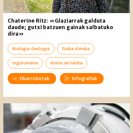
Chaterine Ritz: «Glaziarrak galduta
daude; gutxi batzuen gainak salbatuko
dira»
Biologia-Geologia
Fisika-Kimika
Ingurumena
Klima larrialdia
Elkarrizketak
Infografiak