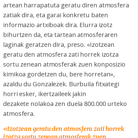
artean harrapatuta geratu diren atmosfera
zatiak dira, eta garai konkretu baten
informazio artxiboak dira. Elurra izotz
bihurtzen da, eta tartean atmosferaren
laginak geratzen dira, preso. «Izotzean
geratu den atmosfera zati horrek izotza
sortu zenean atmosferak zuen konposizio
kimikoa gordetzen du, bere horretan»,
azaldu du Gonzalezek. Burbuila fitxategi
horri esker, ikertzaileek jakin
dezakete nolakoa zen duela 800.000 urteko
atmosfera.
«Izotzean geratu den atmosfera zati horrek
izotza sortu zenean atmosferak zuen