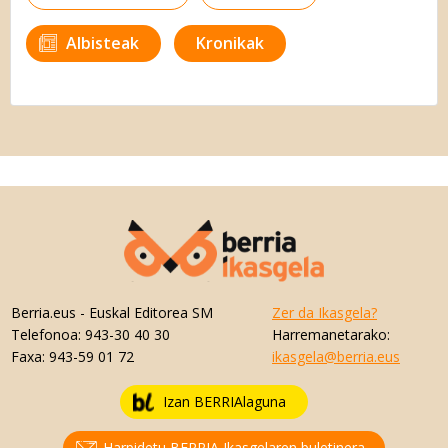
Albisteak
Kronikak
Berria.eus
- Euskal Editorea SM
Zer da Ikasgela?
Telefonoa:
943-30 40 30
Harremanetarako:
Faxa:
943-59 01 72
ikasgela@berria.eus
Izan BERRIAlaguna
Harpidetu BERRIA Ikasgelaren buletinera