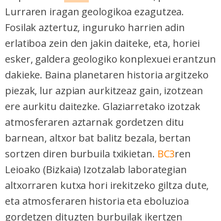
Lurraren iragan geologikoa ezagutzea.
Fosilak aztertuz, inguruko harrien adin
erlatiboa zein den jakin daiteke, eta, horiei
esker, galdera geologiko konplexuei erantzun
dakieke. Baina planetaren historia argitzeko
piezak, lur azpian aurkitzeaz gain, izotzean
ere aurkitu daitezke. Glaziarretako izotzak
atmosferaren aztarnak gordetzen ditu
barnean, altxor bat balitz bezala, bertan
sortzen diren burbuila txikietan.
BC3
ren
Leioako (Bizkaia) Izotzalab laborategian
altxorraren kutxa hori irekitzeko giltza dute,
eta atmosferaren historia eta eboluzioa
gordetzen dituzten burbuilak ikertzen