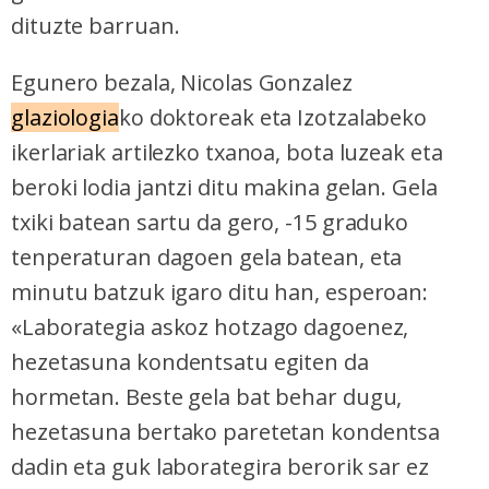
dituzte barruan.
Egunero bezala, Nicolas Gonzalez
glaziologia
ko doktoreak eta Izotzalabeko
ikerlariak artilezko txanoa, bota luzeak eta
beroki lodia jantzi ditu makina gelan. Gela
txiki batean sartu da gero, -15 graduko
tenperaturan dagoen gela batean, eta
minutu batzuk igaro ditu han, esperoan:
«Laborategia askoz hotzago dagoenez,
hezetasuna kondentsatu egiten da
hormetan. Beste gela bat behar dugu,
hezetasuna bertako paretetan kondentsa
dadin eta guk laborategira berorik sar ez