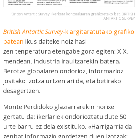
'British Antartic Survey' ikerketa kontseiluaren grafikoetako bat. BRITISH
ANTARTIC SURVEY
British Antartic Survey
-k argitaratutako grafiko
batean
ikus daiteke noiz hasi
zen tenperatura etengabe gora egiten: XIX.
mendean, industria iraultzarekin batera.
Berotze globalaren ondorioz, informazioz
jositako izotza urtzen ari da, eta betirako
desagertzen.
Monte Perdidoko glaziarrarekin horixe
gertatu da: ikerlariek ondorioztatu dute 50
urte barru ez dela existituko. «Harrigarria da
zenbat informazio gordetzen duen izotzak;