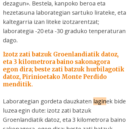
dezagun». Bestela, kanpoko beroa eta
hezetasuna laborategian sartuko lirateke, eta
kaltegarria izan liteke izotzarentzat;
laborategia -20 eta -30 graduko tenperaturan
dago.
Izotz zati batzuk Groenlandiatik datoz,
eta 3 kilometrora baino sakonagora
egon dira; beste zati batzuk hurbilagotik
datoz, Pirinioetako Monte Perdido
menditik.
Laborategian gordeta dauzkaten
lagin
ek bide
luzea egin dute: izotz zati batzuk
Groenlandiatik datoz, eta 3 kilometrora baino
sakonagora egon dira; beste zati batzuk