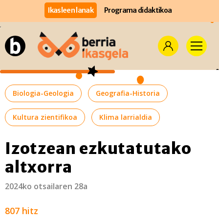
Ikasleen lanak
Programa didaktikoa
Biologia-Geologia
Geografia-Historia
Kultura zientifikoa
Klima larrialdia
Izotzean ezkutatutako
altxorra
2024ko otsailaren 28a
807 hitz