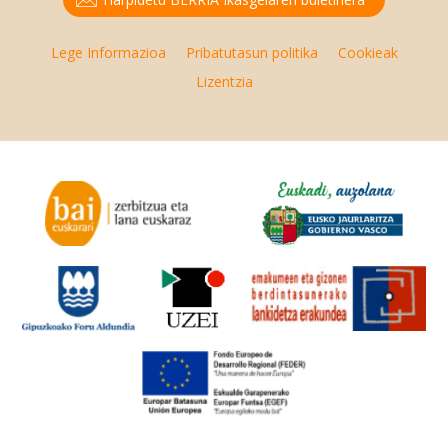
Lege Informazioa
Pribatutasun politika
Cookieak
Lizentzia