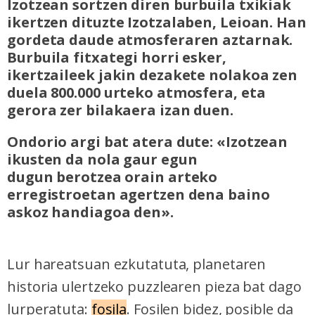
Izotzean sortzen diren burbuila txikiak
ikertzen dituzte Izotzalaben, Leioan. Han
gordeta daude atmosferaren aztarnak.
Burbuila fitxategi horri esker,
ikertzaileek jakin dezakete nolakoa zen
duela 800.000 urteko atmosfera, eta
gerora zer bilakaera izan duen.
Ondorio argi bat atera dute: «Izotzean
ikusten da nola gaur egun
dugun berotzea orain arteko
erregistroetan agertzen dena baino
askoz handiagoa den».
Lur hareatsuan ezkutatuta, planetaren
historia ulertzeko puzzlearen pieza bat dago
lurperatuta:
fosila
. Fosilen bidez, posible da