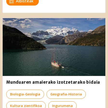
Albisteak
Munduaren amaierako izotzetarako bidaia
Biologia-Geologia
Geografia-Historia
Kultura zientifikoa
Ingurumena