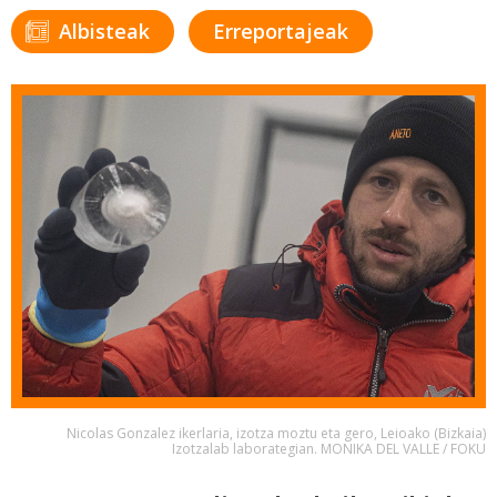
Albisteak
Erreportajeak
Nicolas Gonzalez ikerlaria, izotza moztu eta gero, Leioako (Bizkaia)
Izotzalab laborategian. MONIKA DEL VALLE / FOKU