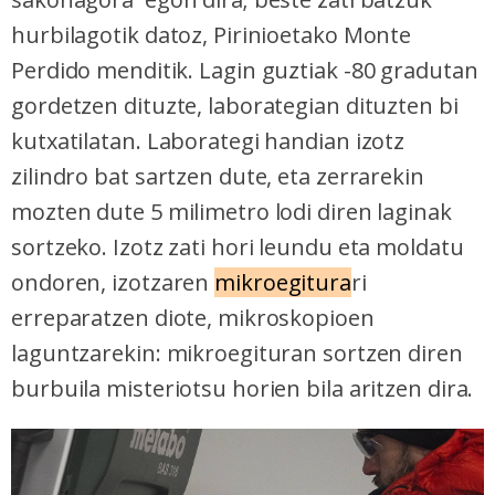
hurbilagotik datoz, Pirinioetako Monte
Perdido menditik. Lagin guztiak -80 gradutan
gordetzen dituzte, laborategian dituzten bi
kutxatilatan. Laborategi handian izotz
zilindro bat sartzen dute, eta zerrarekin
mozten dute 5 milimetro lodi diren laginak
sortzeko. Izotz zati hori leundu eta moldatu
ondoren, izotzaren
mikroegitura
ri
erreparatzen diote, mikroskopioen
laguntzarekin: mikroegituran sortzen diren
burbuila misteriotsu horien bila aritzen dira.