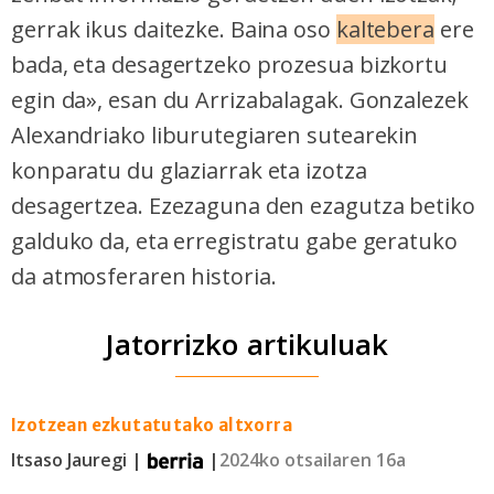
gerrak ikus daitezke. Baina oso
kaltebera
ere
bada, eta desagertzeko prozesua bizkortu
egin da», esan du Arrizabalagak. Gonzalezek
Alexandriako liburutegiaren sutearekin
konparatu du glaziarrak eta izotza
desagertzea. Ezezaguna den ezagutza betiko
galduko da, eta erregistratu gabe geratuko
da atmosferaren historia.
Jatorrizko artikuluak
Izotzean ezkutatutako altxorra
Itsaso Jauregi |
|
2024ko otsailaren 16a