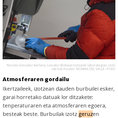
Nicolas Gonzalez ikerlaria, Leioako (Bizkaia) Izotzalab laborategian, izotz
zati bat mozten. MONIKA DEL VALLE / FOKU
Atmosferaren gordailu
Ikertzaileek, izotzean dauden burbuilei esker,
garai horretako datuak lor ditzakete:
tenperaturaren eta atmosferaren egoera,
besteak beste. Burbuilak izotz
geruz
en