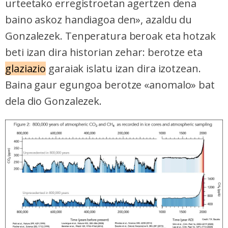
urteetako erregistroetan agertzen dena
baino askoz handiagoa den», azaldu du
Gonzalezek. Tenperatura beroak eta hotzak
beti izan dira historian zehar: berotze eta
glaziazio
garaiak islatu izan dira izotzean.
Baina gaur egungoa berotze «anomalo» bat
dela dio Gonzalezek.