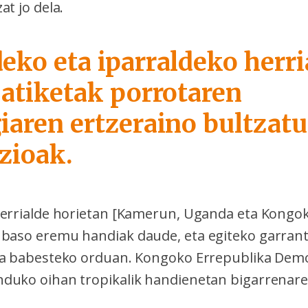
at jo dela.
eko eta iparraldeko herr
zatiketak porrotaren
iaren ertzeraino bultzatu
zioak.
herrialde horietan [Kamerun, Uganda eta Kongo
baso eremu handiak daude, eta egiteko garrant
ea babesteko orduan. Kongoko Errepublika Demo
duko oihan tropikalik handienetan bigarrenare