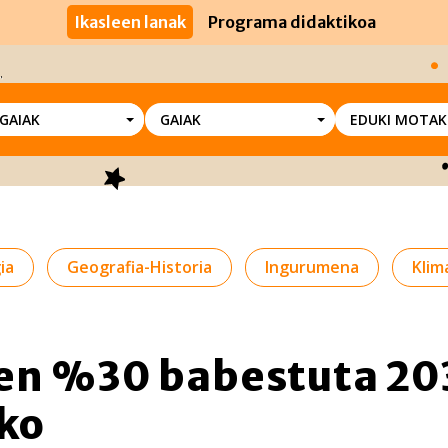
Ikasleen lanak
Programa didaktikoa
SGAIAK
GAIAK
EDUKI MOTAK
ia
Geografia-Historia
Ingurumena
Klima
en %30 babestuta 20
ko