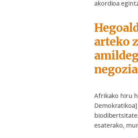
akordioa egintz
Hegoald
arteko 
amildeg
negozia
Afrikako hiru 
Demokratikoa] 
biodibertsitat
esaterako, mun