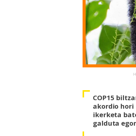
H
COP15 biltza
akordio hori 
ikerketa bat
galduta egon