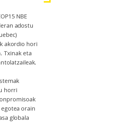
COP15 NBE
leran adostu
uebec)
k akordio hori
. Txinak eta
ntolatzaileak.
istemak
u horri
 konpromisoak
 egotea orain
asa globala