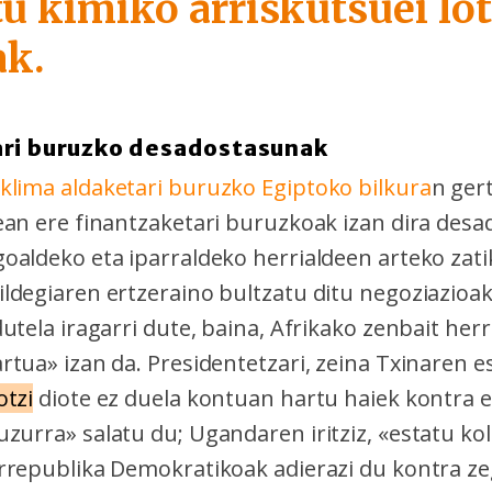
u kimiko arriskutsuei lo
ak.
ari buruzko desadostasunak
lima aldaketari buruzko Egiptoko bilkura
n ger
ean ere finantzaketari buruzkoak izan dira des
oaldeko eta iparraldeko herrialdeen arteko zati
ldegiaren ertzeraino bultzatu ditu negoziazioa
utela iragarri dute, baina, Afrikako zenbait herr
rtua» izan da. Presidentetzari, zeina Txinaren e
otzi
diote ez duela kontuan hartu haiek kontra e
urra» salatu du; Ugandaren iritziz, «estatu kol
rrepublika Demokratikoak adierazi du kontra z