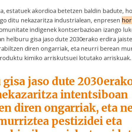
a, estatuek akordioa betetzen baldin badute, ho
go ditu nekazaritza industrialean, enpresen
hor
komunitate indigenek kontserbazioan izango luk
an helburu gisa jaso dute 2030erako erdira jaist
rabiltzen diren ongarriak, eta neurri berean mu
produktu kimiko arriskutsuei lotutako arriskuak.
 gisa jaso dute 2030erako
 nekazaritza intentsiboan
en diren ongarriak, eta n
murriztea pestizidei eta