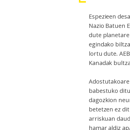
Espezieen desa
Nazio Batuen E
dute planetar
egindako biltz
lortu dute. AEB
Kanadak bultzat
Adostutakoaren
babestuko ditu
dagozkion neur
betetzen ez di
arriskuan daud
hamar aldiz apa