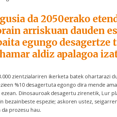
gusia da 2050erako eten
orain arriskuan dauden e
 baita egungo desagertze 
hamar aldiz apalagoa izat
00 zientzialariren ikerketa batek ohartarazi du
ezieen %10 desagertuta egongo dira mende ama
u ezean. Dinosauroak desagertu zirenetik, Lur p
in bezainbeste espezie; askoren ustez, seigarre
 da prozesu hau.