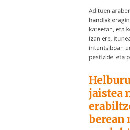
Adituen araber
handiak eragin
kateetan, eta 
Izan ere, itune
intentsiboan e
pestizidei eta 
Helburu
jaistea
erabiltz
berean 