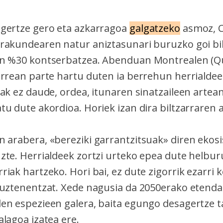
gertze gero eta azkarragoa
galgatzeko
asmoz, 
rakundearen natur aniztasunari buruzko goi bi
en %30 kontserbatzea. Abenduan Montrealen (Q
arrean parte hartu duten ia berrehun herrialdee
ak ez daude, ordea, itunaren sinatzaileen artean
u dute akordioa. Horiek izan dira biltzarraren a
 arabera, «bereziki garrantzitsuak» diren ekos
zte. Herrialdeek zortzi urteko epea dute helbur
riak hartzeko. Hori bai, ez dute zigorrik ezarri
tuztenentzat. Xede nagusia da 2050erako etenda
en espezieen galera, baita egungo desagertze t
lagoa izatea ere.