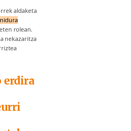
rrek aldaketa
nidura
eten rolean.
ea nekazaritza
rriztea
 erdira
eurri