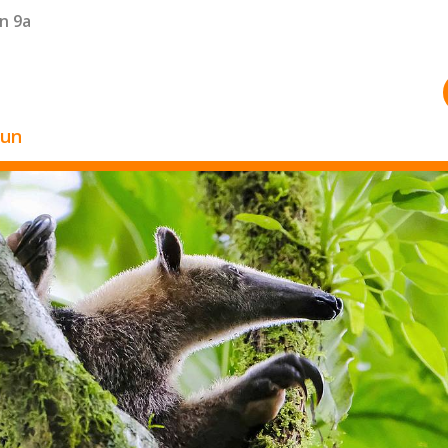
n 9a
zun