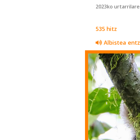
2023ko urtarrilare
535 hitz
Albistea ent