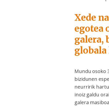
Xede na
egotea 
galera,
globala 
Mundu osoko 3.0
bizidunen esp
neurririk hart
inoiz galdu ora
galera masiboa