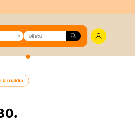
 larrialdia
30.