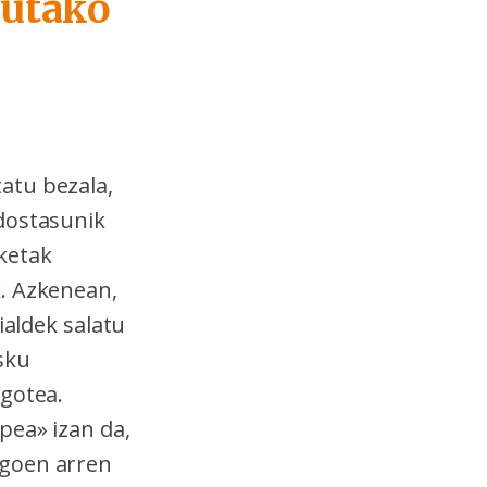
tutako
tatu bezala,
adostasunik
ketak
k. Azkenean,
ialdek salatu
sku
gotea.
pea» izan da,
egoen arren