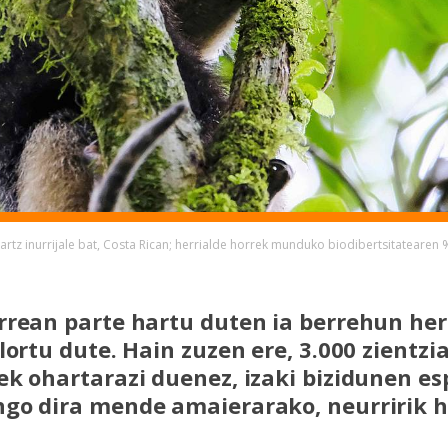
artz inurrijale bat, Costa Rican; herrialde horrek munduko biodibertsitatearen 
rrean parte hartu duten ia berrehun her
lortu dute. Hain zuzen ere, 3.000 zientzi
ek ohartarazi duenez, izaki bizidunen e
go dira mende amaierarako, neurririk h