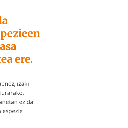
da
spezieen
tasa
ea ere.
enez, izaki
ierarako,
lanetan ez da
n espezie