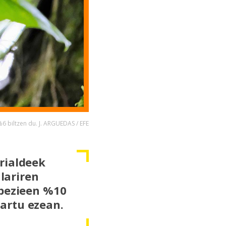
%6 biltzen du. J. ARGUEDAS / EFE
rialdeek
alariren
spezieen %10
artu ezean.