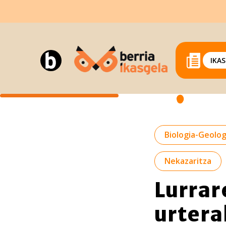
IKA
Biologia-Geolog
Nekazaritza
Lurrar
urtera