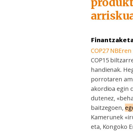
produkt
arrisku
Finantzaket
COP27 NBEren k
COP15 biltzarr
handienak. Heg
porrotaren ami
akordioa egin d
dutenez, «beha
baitzegoen,
eg
Kamerunek «iruz
eta, Kongoko E