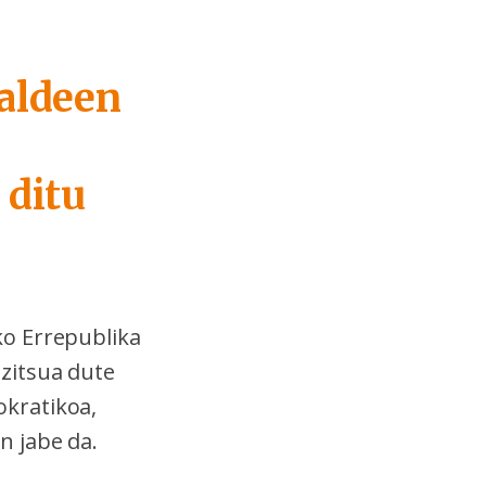
ialdeen
 ditu
ko Errepublika
zitsua dute
kratikoa,
n jabe da.