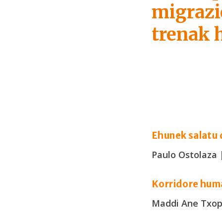
migrazi
trenak 
Ehunek salatu 
Paulo Ostolaza 
Korridore hum
Maddi Ane Txope