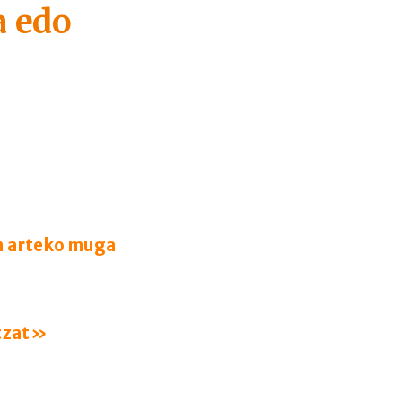
a edo
en arteko muga
ntzat»