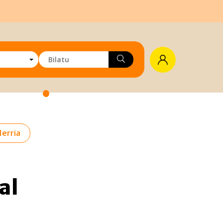
Herria
al