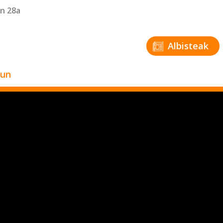
n 28a
Albisteak
zun