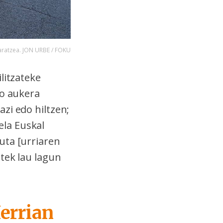
aratzea. JON URBE / FOKU
litzateke
ko aukera
zi edo hiltzen;
rela Euskal
uta [urriaren
atek lau lagun
Herrian