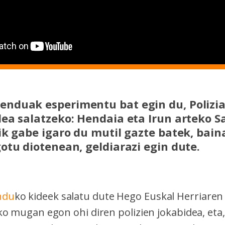
nduak esperimentu bat egin du, Poliz
ea salatzeko: Hendaia eta Irun arteko S
ik gabe igaro du mutil gazte batek, bain
otu diotenean, geldiarazi egin dute.
ndu
ko kideek salatu dute Hego Euskal Herriaren 
o mugan egon ohi diren polizien jokabidea, eta,