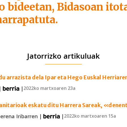
o bideetan, Bidasoan itot
harrapatuta.
Jatorrizko artikuluak
du arrazista dela Ipar eta Hego Euskal Herriar
|
|
2022ko martxoaren 23a
anitarioak eskatu ditu Harrera Sareak, «dene
rena Iribarren |
|
2022ko martxoaren 15a