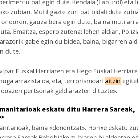
perimentu bat egin dute Hendaia (Lapurdi) eta 
ko zubian. Mutil gazte zuri bat bidali dute zubi
, ondoren, gauza bera egin dute, baina mutilari
uta. Emaitza, espero zutena: lehen aldian, Poliz
arazorik gabe egin du bidea, baina, bigarren aldi
in dute.
«Ipar Euskal Herriaren eta Hego Euskal Herriar
uga arrazista da, eta, terrorismoari
aitzin
egite
i doazen pertsonak geldiarazten dituzte».
manitarioak eskatu ditu Harrera Sareak,
t»
nitarioak, baina «denentzat». Horixe eskatu z
rrera Sareak Behobiako zubiaren bi aldeetan eg