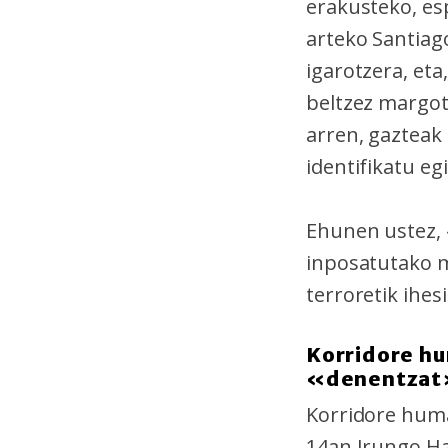
erakusteko, es
arteko Santiago
igarotzera, eta
beltzez margot
arren, gazteak 
identifikatu eg
Ehunen ustez, 
inposatutako m
terroretik ihes
Korridore hu
«denentza
Korridore huma
14an Irungo Ha