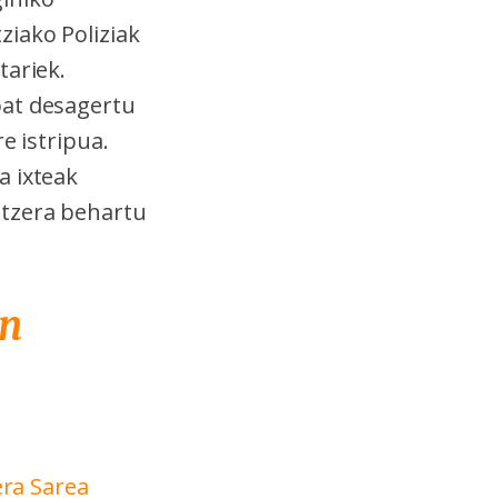
ziako Poliziak
tariek.
bat desagertu
e istripua.
a ixteak
itzera behartu
en
ra Sarea