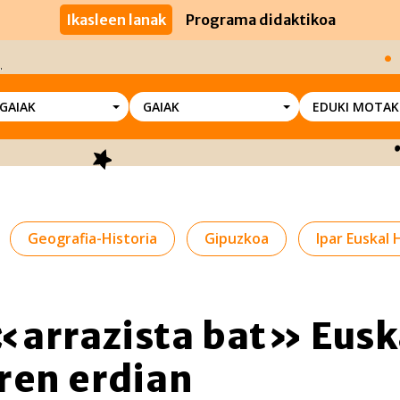
Ikasleen lanak
Programa didaktikoa
SGAIAK
GAIAK
EDUKI MOTAK
Geografia-Historia
Gipuzkoa
Ipar Euskal 
arrazista bat» Eusk
ren erdian