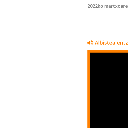
2022ko martxoare
Albistea ent