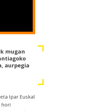
iak mugan
antiagoko
a, aurpegia
eta Ipar Euskal
 hori