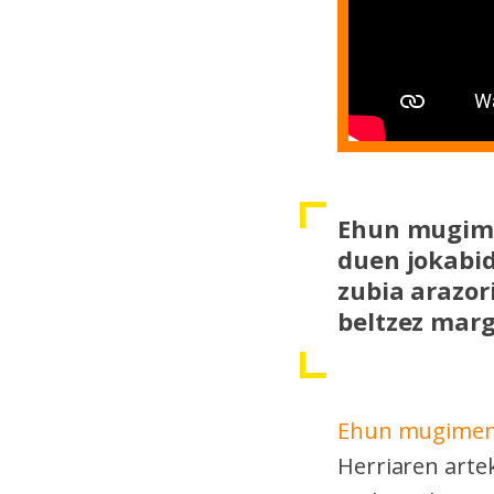
Ehun mugime
duen jokabid
zubia arazor
beltzez marg
Ehun mugime
Herriaren artek