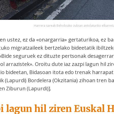
Harrera sareak Behobiako zubian antolaturiko elkarret
n ustez, ez da «onargarria» gertaturikoa, ez bai
uko migratzaileek bertzelako bideetatik ibiltze
 «Bide seguruek ez dituzte pertsonak desagerrara
rol arrazistek». Oroitu dute iaz zazpi lagun hil zi
io bideetan, Bidasoan itota edo trenak harrapat
k (Lapurdi) Bordelera (Okzitania) zihoan tren b
en Ziburun (Lapurdi)].
i lagun hil ziren Euskal 