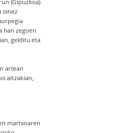
Irun (Gipuzkoa)
a oinez
 aurpegia
ia han zegoen
an, gelditu eta
en artean
ko aitzakian,
uen martxoaren
iniko