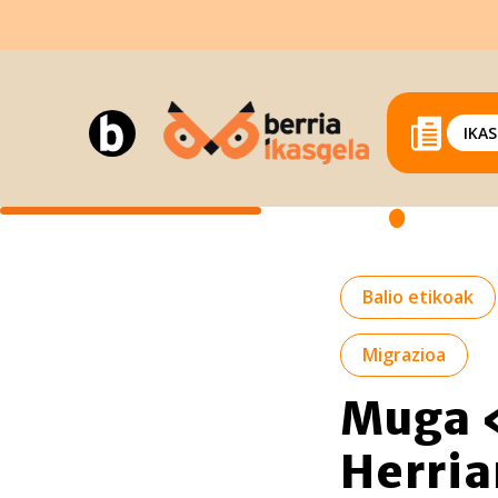
IKA
Balio etikoak
Migrazioa
Muga «
Herria