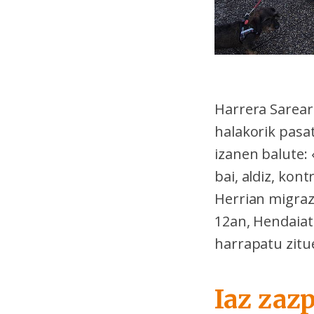
Harrera Sareare
halakorik pasat
izanen balute:
bai, aldiz, kont
Herrian migraz
12an, Hendaiati
harrapatu zitu
Iaz zazp