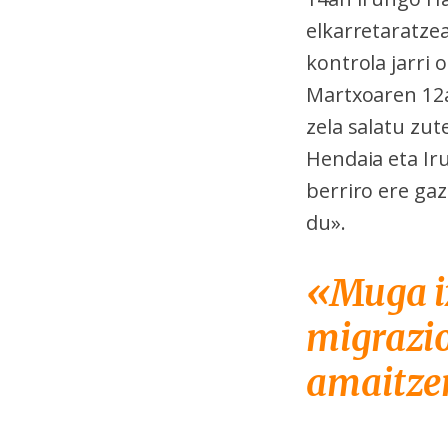
elkarretaratze
kontrola jarri 
Martxoaren 12a
zela salatu zut
Hendaia eta Ir
berriro ere ga
du».
«Muga ix
migrazio
amaitze