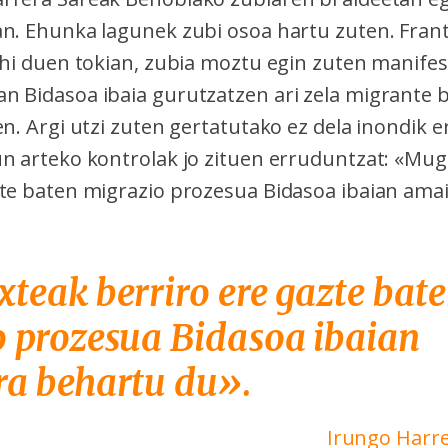
an. Ehunka lagunek zubi osoa hartu zuten. Frant
ohi duen tokian, zubia moztu egin zuten manifes
n Bidasoa ibaia gurutzatzen ari zela migrante 
en. Argi utzi zuten gertatutako ez dela inondik er
un arteko kontrolak jo zituen erruduntzat: «Mug
zte baten migrazio prozesua Bidasoa ibaian ama
teak berriro ere gazte bat
 prozesua Bidasoa ibaian
ra behartu du».
Irungo Harre