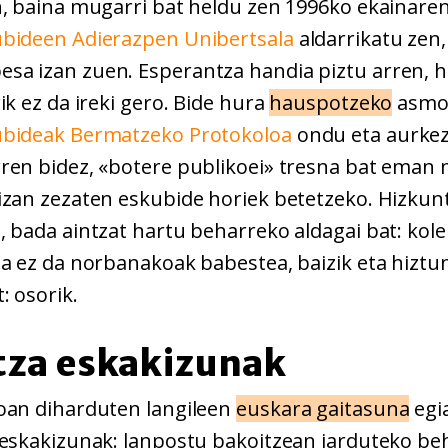
n, baina mugarri bat heldu zen 1996ko ekainaren
bideen Adierazpen Unibertsala
aldarrikatu zen,
sa izan zuen. Esperantza handia piztu arren, 
ik ez da ireki gero. Bide hura
hauspotzeko
asmoz
ubideak Bermatzeko Protokoloa
ondu eta aurkez
ren bidez, «botere publikoei» tresna bat eman n
izan zezaten eskubide horiek betetzeko. Hizkun
 bada aintzat hartu beharreko aldagai bat: kole
ua ez da norbanakoak babestea, baizik eta hiztu
: osorik.
tza eskakizunak
oan diharduten langileen
euskara gaitasuna
egi
 eskakizunak: lanpostu bakoitzean jarduteko b