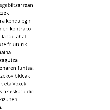
Legebiltzarrean
tzek
rra kendu egin
unen kontrako
a landu ahal
te fruiturik
Baina
ezagutza
enaren funtsa.
tzeko» bideak
Pk eta Voxek
siak eskatu dio
akizunen
.