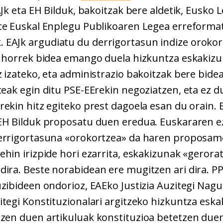
AJk eta EH Bilduk, bakoitzak bere aldetik, Eusko 
te Euskal Enplegu Publikoaren Legea erreforma
k
. EAJk argudiatu du derrigortasun indize oroko
a horrek bidea emango duela hizkuntza eskakiz
 izateko, eta administrazio bakoitzak bere bide
teak egin ditu PSE-EErekin negoziatzen, eta ez du
rekin hitz egiteko prest dagoela esan du orain. 
EH Bilduk proposatu duen eredua. Euskararen 
errigortasuna «orokortzea» da haren proposam
ehin irizpide hori ezarrita, eskakizunak «gerora
dira
. Beste norabidean ere mugitzen ari dira. P
zibideen ondorioz, EAEko Justizia Auzitegi Nagu
itegi Konstituzionalari argitzeko hizkuntza esk
zen duen artikuluak konstituzioa betetzen duen