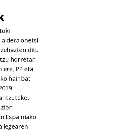
k
toki
aldera onetsi
zehazten ditu
ntzu horretan
n ere, PP eta
eko hainbat
/2019
rantzuteko,
 zion
en Espainiako
a legearen