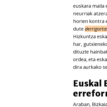
euskara maila 
neurriak atzer
horien kontra e
dute
derrigorta
Hizkuntza eska
har, gutxieneko
dituzte hainbat
ordea, eta esk
dira aurkako s
Euskal 
errefo
Araban, Bizkai