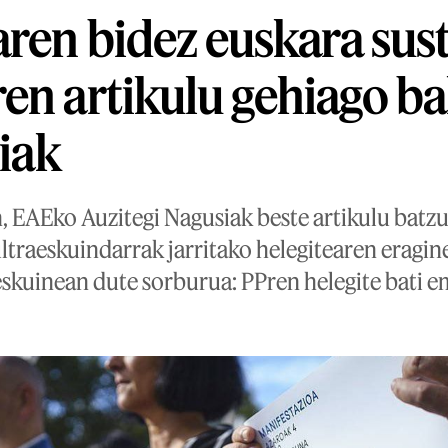
aren bidez euskara sus
en artikulu gehiago ba
ziak
, EAEko Auzitegi Nagusiak beste artikulu batz
ultraeskuindarrak jarritako helegitearen eragin
eskuinean dute sorburua: PPren helegite bati