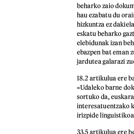
beharko zaio dokume
hau ezabatu du orain
hizkuntza ez dakiel
eskatu beharko gaz
elebidunak izan beh
ebazpen bat eman z
jardutea galarazi zu
18.2 artikulua ere b
«Udaleko barne dok
sortuko da, euskara
interesatuentzako 
irizpide linguistiko
33.5 artikulua ere 