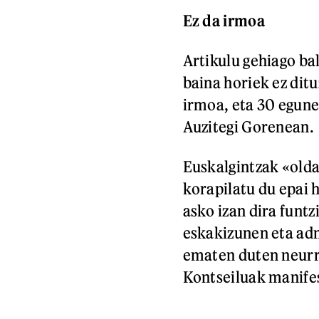
Ez da irmoa
Artikulu gehiago ba
baina horiek ez ditu
irmoa, eta 30 egun
Auzitegi Gorenean.
Euskalgintzak «oldar
korapilatu du epai 
asko izan dira funt
eskakizunen eta ad
ematen duten neurri
Kontseiluak manifes