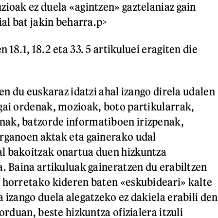
zioak ez duela «agintzen» gaztelaniaz gain
ial bat jakin beharra.
p>
 18.1, 18.2 eta 33. 5 artikuluei eragiten die
zen du euskaraz idatzi ahal izango direla udalen
gai ordenak, mozioak, boto partikularrak,
ak, batzorde informatiboen irizpenak,
rganoen aktak eta gainerako udal
l bakoitzak onartua duen hizkuntza
a. Baina artikuluak gaineratzen du erabiltzen
 horretako kideren baten «eskubideari» kalte
 izango duela alegatzeko ez dakiela erabili den
 orduan, beste hizkuntza ofizialera itzuli