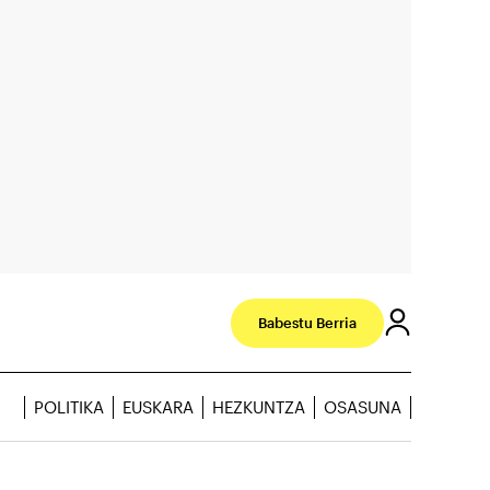
Babestu Berria
POLITIKA
EUSKARA
HEZKUNTZA
OSASUNA