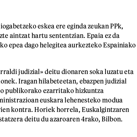
liogabetzeko eskea ere eginda zeukan PPk,
zte aintzat hartu sententzian. Epaia ez da
eko epea dago helegitea aurkezteko Espainiako
raldi judizial» deitu dionaren soka luzatu eta
honek. Iragan hilabeteetan, ebazpen judizial
zio publikorako ezarritako hizkuntza
ministrazioan euskara lehenesteko modua
en kontra. Horiek horrela, Euskalgintzaren
tatzera deitu du azaroaren 4rako, Bilbon.