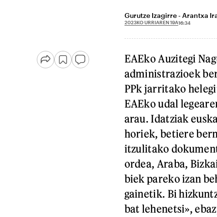
Gurutze Izagirre - Arantxa Ir
2023KO URRIAREN 19A
16:34
EAEko Auzitegi Nagu
administrazioek be
PPk jarritako helegi
EAEko udal legeare
arau. Idatziak eus
horiek, betiere ber
itzulitako dokumen
ordea, Araba, Bizkai
biek pareko izan be
gainetik. Bi hizkunt
bat lehenetsi», eba