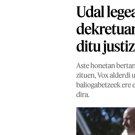
Udal lege
dekretuar
ditu justi
Aste honetan bertan
zituen, Vox alderdi 
baliogabetzeek ere 
dira.