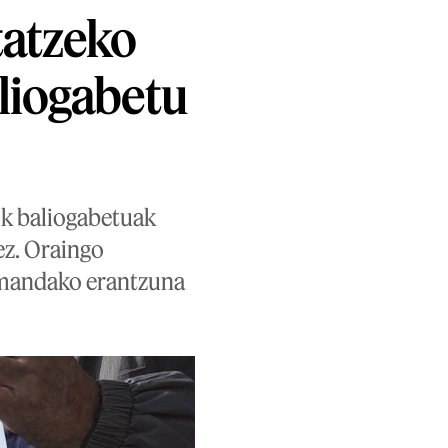
tatzeko
liogabetu
uk baliogabetuak
ez. Oraingo
 emandako erantzuna