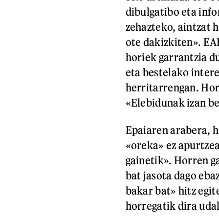
dibulgatibo eta inf
zehazteko, aintzat h
ote dakizkiten». E
horiek garrantzia du
eta bestelako inter
herritarrengan. Hor
«Elebidunak izan be
Epaiaren arabera, h
«oreka» ez apurtzea
gainetik». Horren ga
bat jasota dago eba
bakar bat» hitz egit
horregatik dira uda