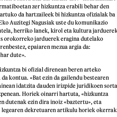
ormatiboetan zer hizkuntza erabili behar den
artuko da hartzaileek bi hizkuntza ofizialak ba
AEko Auzitegi Nagusiak uste du komunikazio
tela, herriko lanek, kirol eta kultura jarduere
es orokorreko jarduerek eragina dutelako
renbestez, epaiaren mezua argia da:
har dute».
izkuntza bi ofizial direnean beren arteko
 da kontua. «Bat ezin da gailendu bestearen
inean idatzita dauden irizpide juridikoen sort
zpenean. Horiek oinarri hartuta, «hizkuntza
en dutenak ezin dira inoiz «baztertu», eta
l legearen dekretuaren artikulu horiek okerrak