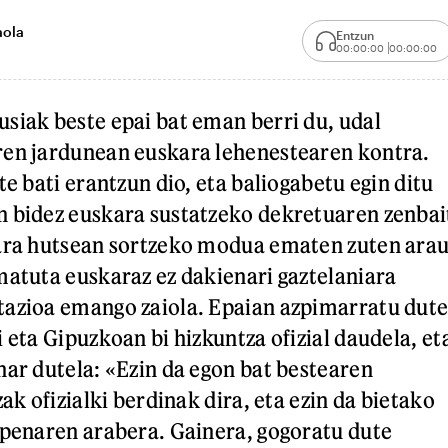
aola
Entzun
00:00:00
00:00:00
siak beste epai bat eman berri du, udal
ren jardunean euskara lehenestearen kontra.
te bati erantzun dio, eta baliogabetu egin ditu
n bidez euskara sustatzeko dekretuaren zenbai
kara hutsean sortzeko modua ematen zuten ara
matuta euskaraz ez dakienari gaztelaniara
tazioa emango zaiola. Epaian azpimarratu dute
 eta Gipuzkoan bi hizkuntza ofizial daudela, et
har dutela: «Ezin da egon bat bestearen
zak ofizialki berdinak dira, eta ezin da bietako
zpenaren arabera. Gainera, gogoratu dute