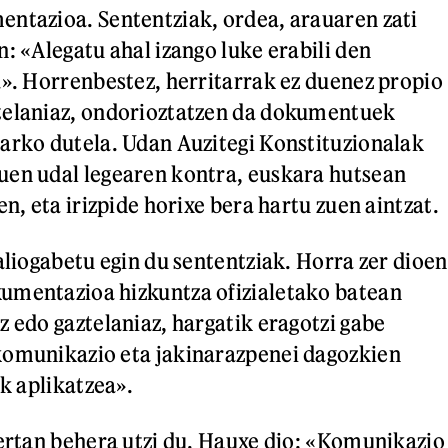
ntazioa. Sententziak, ordea, arauaren zati
: «Alegatu ahal izango luke erabili den
a». Horrenbestez, herritarrak ez duenez propio
telaniaz, ondorioztatzen da dokumentuek
arko dutela. Udan Auzitegi Konstituzionalak
uen udal legearen kontra, euskara hutsean
en, eta irizpide horixe bera hartu zuen aintzat.
aliogabetu egin du sententziak. Horra zer dioen
umentazioa hizkuntza ofizialetako batean
z edo gaztelaniaz, hargatik eragotzi gabe
komunikazio eta jakinarazpenei dagozkien
ak aplikatzea».
bertan behera utzi du. Hauxe dio: «Komunikazio