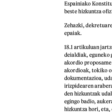
Espainiako Konstitu
beste hizkuntza ofiz
Zehazki, dekretuaren
epaiak.
18.1 artikuluan jart
deialdiak, eguneko 
akordio proposamen
akordioak, tokiko o
dokumentazioa, uda
irizpidearen araber
den hizkuntzak udal
egingo badio, aukera
hizkuntza hori, eta,