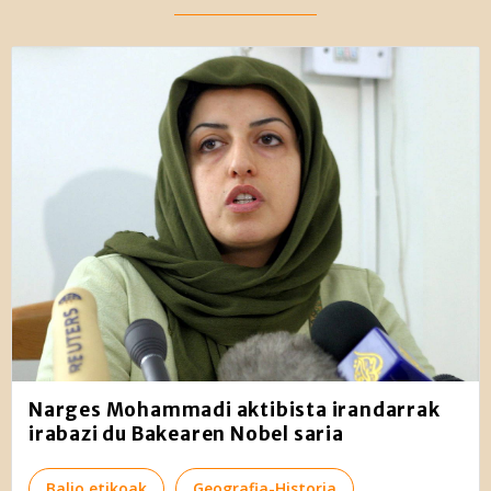
irakurri
Narges Mohammadi aktibista irandarrak
irabazi du Bakearen Nobel saria
Balio etikoak
Geografia-Historia