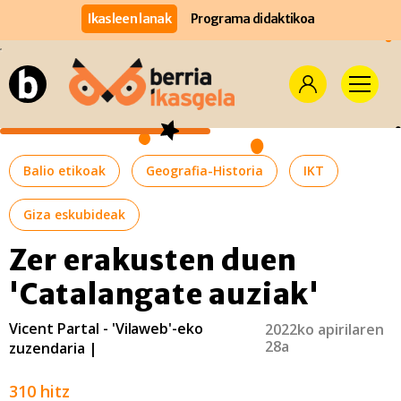
Ikasleen lanak
Programa didaktikoa
Balio etikoak
Geografia-Historia
IKT
Giza eskubideak
Zer erakusten duen
'Catalangate auziak'
Vicent Partal - 'Vilaweb'-eko
2022ko apirilaren
28a
zuzendaria |
310 hitz