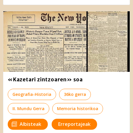
«Kazetari zintzoaren» soa
Geografia-Historia
36ko gerra
II. Mundu Gerra
Memoria historikoa
Albisteak
Erreportajeak