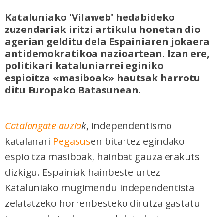
Kataluniako 'Vilaweb' hedabideko
zuzendariak iritzi artikulu honetan dio
agerian gelditu dela Espainiaren jokaera
antidemokratikoa nazioartean. Izan ere,
politikari kataluniarrei eginiko
espioitza «masiboak» hautsak harrotu
ditu Europako Batasunean.
Catalangate auzia
k
, independentismo
katalanari
Pegasus
en bitartez egindako
espioitza masiboak, hainbat gauza erakutsi
dizkigu. Espainiak hainbeste urtez
Kataluniako mugimendu independentista
zelatatzeko horrenbesteko dirutza gastatu