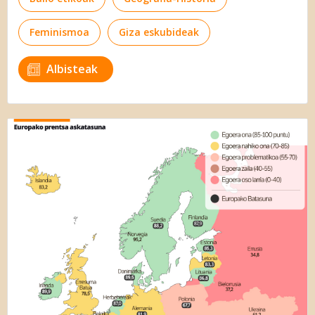
Feminismoa
Giza eskubideak
Albisteak