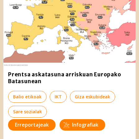
Prentsa askatasuna arriskuan Europako
Batasunean
Balio etikoak
IKT
Giza eskubideak
Sare sozialak
Erreportajeak
Infografiak