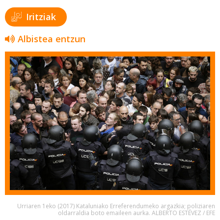
Iritziak
Albistea entzun
Urriaren 1eko (2017) Kataluniako Erreferendumeko argazkia; poliziaren
oldarraldia boto emaileen aurka. ALBERTO ESTÉVEZ / EFE