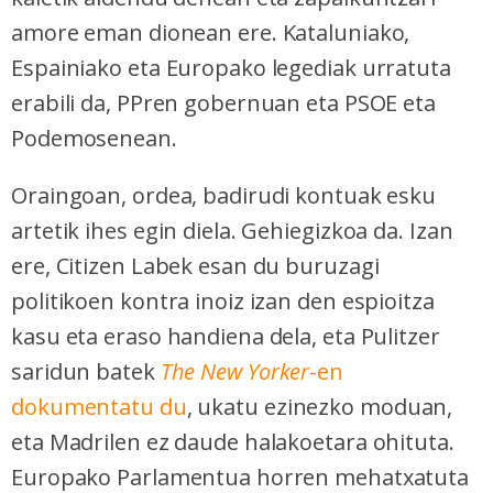
amore eman dionean ere. Kataluniako,
Espainiako eta Europako legediak urratuta
erabili da, PPren gobernuan eta PSOE eta
Podemosenean.
Oraingoan, ordea, badirudi kontuak esku
artetik ihes egin diela. Gehiegizkoa da. Izan
ere, Citizen Labek esan du buruzagi
politikoen kontra inoiz izan den espioitza
kasu eta eraso handiena dela, eta Pulitzer
saridun batek
The New Yorker
-en
dokumentatu du
, ukatu ezinezko moduan,
eta Madrilen ez daude halakoetara ohituta.
Europako Parlamentua horren mehatxatuta