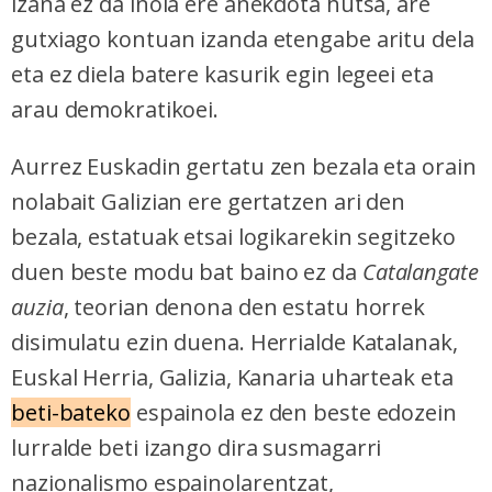
izana ez da inola ere anekdota hutsa, are
gutxiago kontuan izanda etengabe aritu dela
eta ez diela batere kasurik egin legeei eta
arau demokratikoei.
Aurrez Euskadin gertatu zen bezala eta orain
nolabait Galizian ere gertatzen ari den
bezala, estatuak etsai logikarekin segitzeko
duen beste modu bat baino ez da
Catalangate
auzia
, teorian denona den estatu horrek
disimulatu ezin duena. Herrialde Katalanak,
Euskal Herria, Galizia, Kanaria uharteak eta
beti-bateko
espainola ez den beste edozein
lurralde beti izango dira susmagarri
nazionalismo espainolarentzat,