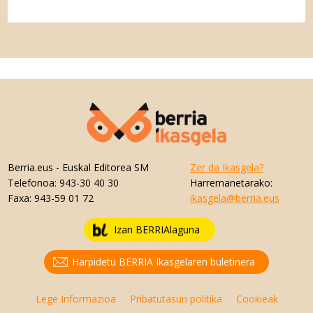
Berria.eus
- Euskal Editorea SM
Zer da Ikasgela?
Telefonoa:
943-30 40 30
Harremanetarako:
Faxa:
943-59 01 72
ikasgela@berria.eus
Izan BERRIAlaguna
Harpidetu BERRIA Ikasgelaren buletinera
Lege Informazioa
Pribatutasun politika
Cookieak