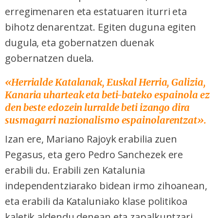
erregimenaren eta estatuaren iturri eta
bihotz denarentzat. Egiten duguna egiten
dugula, eta gobernatzen duenak
gobernatzen duela.
«Herrialde Katalanak, Euskal Herria, Galizia,
Kanaria uharteak eta beti-bateko espainola ez
den beste edozein lurralde beti izango dira
susmagarri nazionalismo espainolarentzat».
Izan ere, Mariano Rajoyk erabilia zuen
Pegasus, eta gero Pedro Sanchezek ere
erabili du. Erabili zen Katalunia
independentziarako bidean irmo zihoanean,
eta erabili da Kataluniako klase politikoa
kaletik aldendu denean eta zapalkuntzari