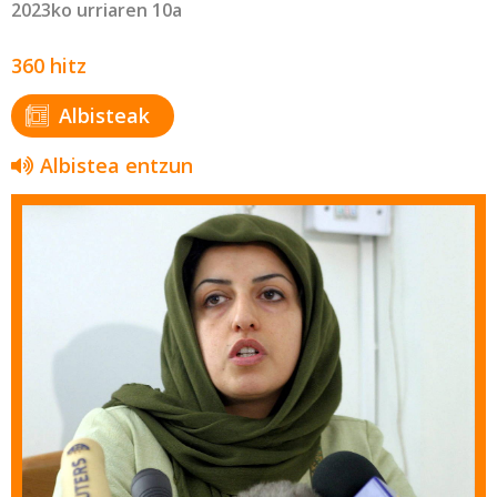
2023ko urriaren 10a
360 hitz
Albisteak
Albistea entzun