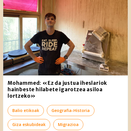
Mohammed: «Ez da justua iheslariok
hainbeste hilabete igarotzea asiloa
lortzeko»
Balio etikoak
Geografia-Historia
Giza eskubideak
Migrazioa