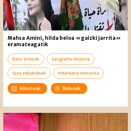
Mahsa Amini, hilda beloa «gaizki jarrita»
eramateagatik
Balio etikoak
Geografia-Historia
Giza eskubideak
Indarkeria matxista
Albisteak
Bideoak