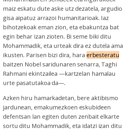
maiz eskatu dute aske utz dezatela, argudio
gisa aipatuz arrazoi humanitarioak. Iaz
bihotzekoak eman zion, eta ebakuntza bat
egin behar izan zioten. Bi seme biki ditu
Mohammadik, eta urteak dira ez dutela ama
ikusten. Parisen bizi dira, hara
erbesteratu
baitzen Nobel saridunaren senarra, Taghi
Rahmani ekintzailea —kartzelan hamalau
urte pasatutakoa da—.
Azken hiru hamarkadetan, bere aktibismo
jardunean, emakumezkoen eskubideen
defentsan lan egiten duten zenbait elkarte
sortu ditu Mohammadik, eta idatzi izan ditu