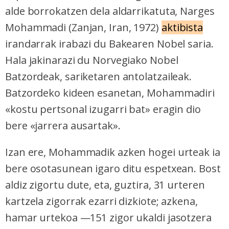
alde borrokatzen dela aldarrikatuta, Narges
Mohammadi (Zanjan, Iran, 1972)
aktibista
irandarrak irabazi du Bakearen Nobel saria.
Hala jakinarazi du Norvegiako Nobel
Batzordeak, sariketaren antolatzaileak.
Batzordeko kideen esanetan, Mohammadiri
«kostu pertsonal izugarri bat» eragin dio
bere «jarrera ausartak».
Izan ere, Mohammadik azken hogei urteak ia
bere osotasunean igaro ditu espetxean. Bost
aldiz zigortu dute, eta, guztira, 31 urteren
kartzela zigorrak ezarri dizkiote; azkena,
hamar urtekoa —151 zigor ukaldi jasotzera