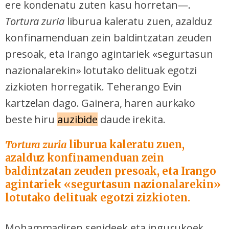
ere kondenatu zuten kasu horretan—.
Tortura zuria
liburua kaleratu zuen, azalduz
konfinamenduan zein baldintzatan zeuden
presoak, eta Irango agintariek «segurtasun
nazionalarekin» lotutako delituak egotzi
zizkioten horregatik. Teherango Evin
kartzelan dago. Gainera, haren aurkako
beste hiru
auzibide
daude irekita.
Tortura zuria
liburua kaleratu zuen,
azalduz konfinamenduan zein
baldintzatan zeuden presoak, eta Irango
agintariek «segurtasun nazionalarekin»
lotutako delituak egotzi zizkioten.
Mohammadiren senideek eta ingurukoek