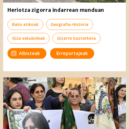
Heriotza zigorra indarrean munduan
Balio etikoak
Geografia-Historia
Giza eskubideak
Gizarte bazterketa
Albisteak
Erreportajeak