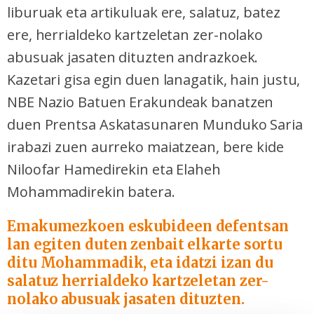
liburuak eta artikuluak ere, salatuz, batez
ere, herrialdeko kartzeletan zer-nolako
abusuak jasaten dituzten andrazkoek.
Kazetari gisa egin duen lanagatik, hain justu,
NBE Nazio Batuen Erakundeak banatzen
duen Prentsa Askatasunaren Munduko Saria
irabazi zuen aurreko maiatzean, bere kide
Niloofar Hamedirekin eta Elaheh
Mohammadirekin batera.
Emakumezkoen eskubideen defentsan
lan egiten duten zenbait elkarte sortu
ditu Mohammadik, eta idatzi izan du
salatuz herrialdeko kartzeletan zer-
nolako abusuak jasaten dituzten.