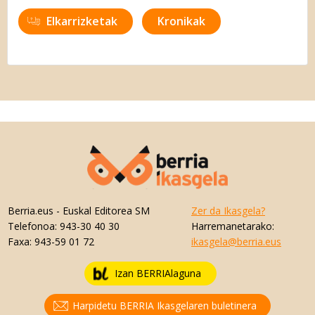
Elkarrizketak
Kronikak
Berria.eus
- Euskal Editorea SM
Zer da Ikasgela?
Telefonoa:
943-30 40 30
Harremanetarako:
Faxa:
943-59 01 72
ikasgela@berria.eus
Izan BERRIAlaguna
Harpidetu BERRIA Ikasgelaren buletinera