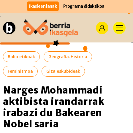
Ikasleen lanak
Programa didaktikoa
Balio etikoak
Geografia-Historia
Feminismoa
Giza eskubideak
Narges Mohammadi
aktibista irandarrak
irabazi du Bakearen
Nobel saria