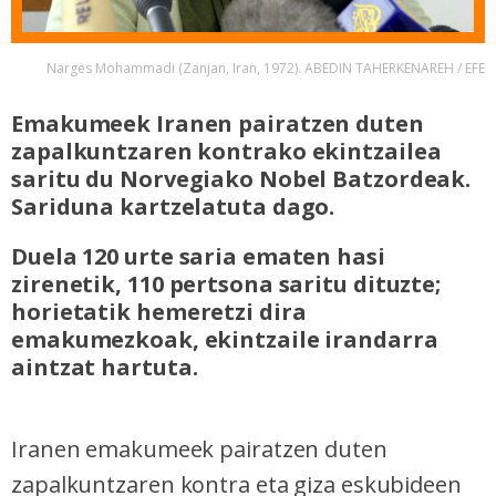
Narges Mohammadi (Zanjan, Iran, 1972). ABEDIN TAHERKENAREH / EFE
Emakumeek Iranen pairatzen duten
zapalkuntzaren kontrako ekintzailea
saritu du Norvegiako Nobel Batzordeak.
Sariduna kartzelatuta dago.
Duela 120 urte saria ematen hasi
zirenetik, 110 pertsona saritu dituzte;
horietatik hemeretzi dira
emakumezkoak, ekintzaile irandarra
aintzat hartuta.
Iranen emakumeek pairatzen duten
zapalkuntzaren kontra eta giza eskubideen