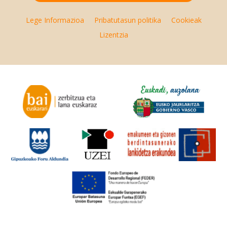
Lege Informazioa
Pribatutasun politika
Cookieak
Lizentzia