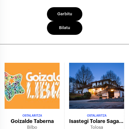
Garbitu
Bilatu
OSTALARITZA
OSTALARITZA
Goizalde Taberna
Isastegi Tolare Sagardotegia
Bilbo
Tolosa