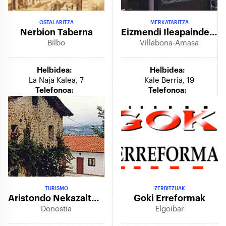
OSTALARITZA
MERKATARITZA
Nerbion Taberna
Eizmendi Ileapaindegia
Bilbo
Villabona-Amasa
Helbidea:
Helbidea:
La Naja Kalea, 7
Kale Berria, 19
Telefonoa:
Telefonoa:
TURISMO
ZERBITZUAK
Aristondo Nekazalturismoa
Goki Erreformak
Donostia
Elgoibar