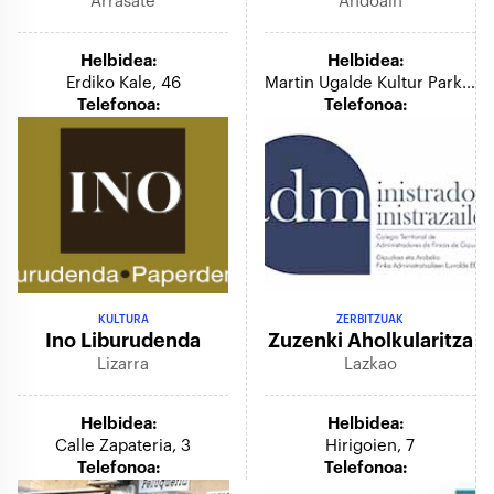
Arrasate
Andoain
Helbidea:
Helbidea:
Erdiko Kale, 46
Martin Ugalde Kultur Parkea
Telefonoa:
Telefonoa:
KULTURA
ZERBITZUAK
Ino Liburudenda
Zuzenki Aholkularitza
Lizarra
Lazkao
Helbidea:
Helbidea:
Calle Zapateria, 3
Hirigoien, 7
Telefonoa:
Telefonoa: