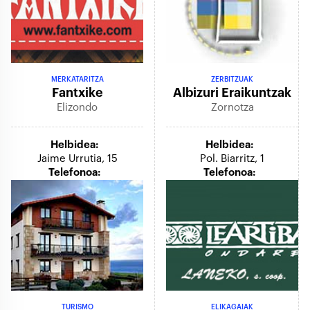
MERKATARITZA
ZERBITZUAK
Fantxike
Albizuri Eraikuntzak
Elizondo
Zornotza
Helbidea:
Helbidea:
Jaime Urrutia, 15
Pol. Biarritz, 1
Telefonoa:
Telefonoa:
TURISMO
ELIKAGAIAK