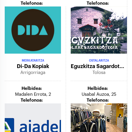
Telefonoa:
Telefonoa:
MERKATARITZA
OSTALARITZA
Di-Da Kopiak
Eguzkitza Sagardotegia
Arrigorriaga
Tolosa
Helbidea:
Helbidea:
Madalen Errota, 2
Usabal Auzoa, 25
Telefonoa:
Telefonoa: