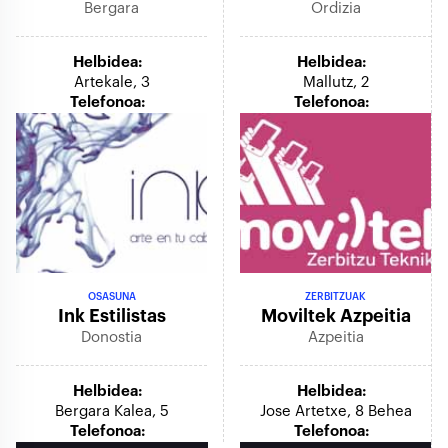
Bergara
Ordizia
Helbidea:
Helbidea:
Artekale, 3
Mallutz, 2
Telefonoa:
Telefonoa:
OSASUNA
ZERBITZUAK
Ink Estilistas
Moviltek Azpeitia
Donostia
Azpeitia
Helbidea:
Helbidea:
Bergara Kalea, 5
Jose Artetxe, 8 Behea
Telefonoa:
Telefonoa: