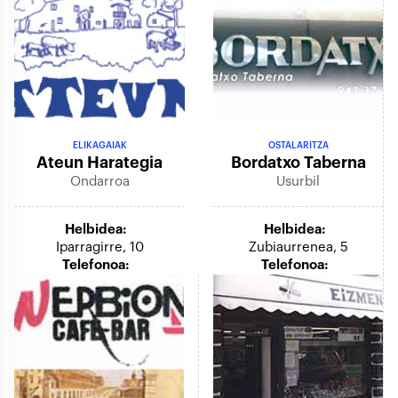
ELIKAGAIAK
OSTALARITZA
Ateun Harategia
Bordatxo Taberna
Ondarroa
Usurbil
Helbidea:
Helbidea:
Iparragirre, 10
Zubiaurrenea, 5
Telefonoa:
Telefonoa: