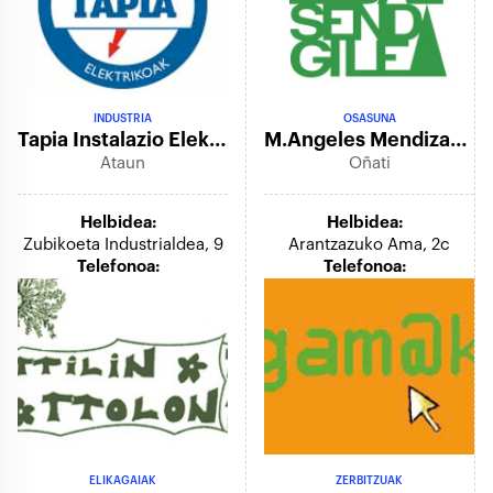
INDUSTRIA
OSASUNA
Tapia Instalazio Elektrikoak
M.angeles Mendizabal Kortabarria
Ataun
Oñati
Helbidea:
Helbidea:
Zubikoeta Industrialdea, 9
Arantzazuko Ama, 2c
Telefonoa:
Telefonoa:
ELIKAGAIAK
ZERBITZUAK