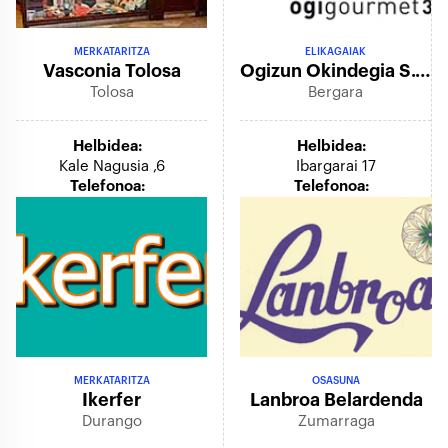
MERKATARITZA
ELIKAGAIAK
Vasconia Tolosa
Ogizun Okindegia S.coop.
Tolosa
Bergara
Helbidea:
Helbidea:
Kale Nagusia ,6
Ibargarai 17
Telefonoa:
Telefonoa:
MERKATARITZA
OSASUNA
Ikerfer
Lanbroa Belardenda
Durango
Zumarraga