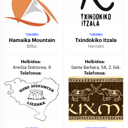
TURISMO
TURISMO
Hamaika Mountain
Txindokiko Itzala
Bilbo
Hernani
Helbidea:
Helbidea:
Areilza Doktorea, 9
Santa Barbara, 58, 2. Esk.
Telefonoa:
Telefonoa: