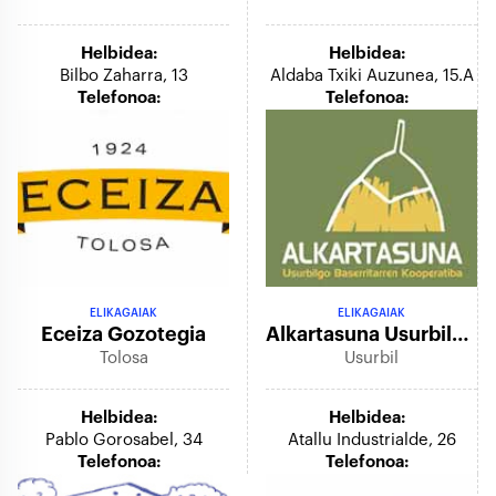
Helbidea:
Helbidea:
Bilbo Zaharra, 13
Aldaba Txiki Auzunea, 15.a
Telefonoa:
Telefonoa:
ELIKAGAIAK
ELIKAGAIAK
Eceiza Gozotegia
Alkartasuna Usurbilgo Baserritarren Koop
Tolosa
Usurbil
Helbidea:
Helbidea:
Pablo Gorosabel, 34
Atallu Industrialde, 26
Telefonoa:
Telefonoa: