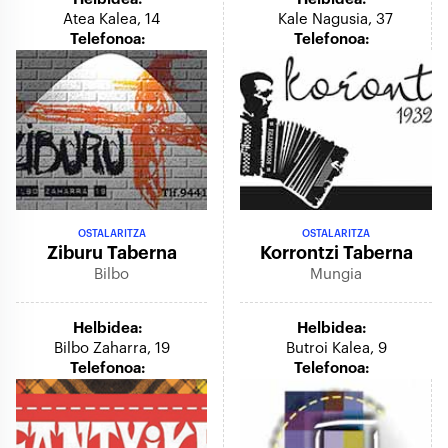
Atea Kalea, 14
Kale Nagusia, 37
Telefonoa:
Telefonoa:
OSTALARITZA
OSTALARITZA
Ziburu Taberna
Korrontzi Taberna
Bilbo
Mungia
Helbidea:
Helbidea:
Bilbo Zaharra, 19
Butroi Kalea, 9
Telefonoa:
Telefonoa: