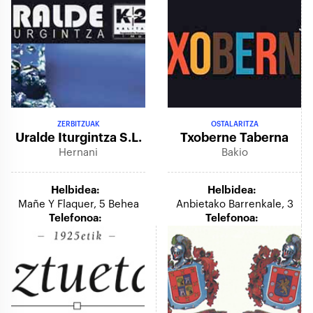
ZERBITZUAK
OSTALARITZA
Uralde Iturgintza S.l.
Txoberne Taberna
Hernani
Bakio
Helbidea:
Helbidea:
Mañe Y Flaquer, 5 Behea
Anbietako Barrenkale, 3
Telefonoa:
Telefonoa: