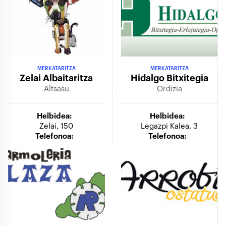
MERKATARITZA
MERKATARITZA
Zelai Albaitaritza
Hidalgo Bitxitegia
Altsasu
Ordizia
Helbidea:
Helbidea:
Zelai, 150
Legazpi Kalea, 3
Telefonoa:
Telefonoa: