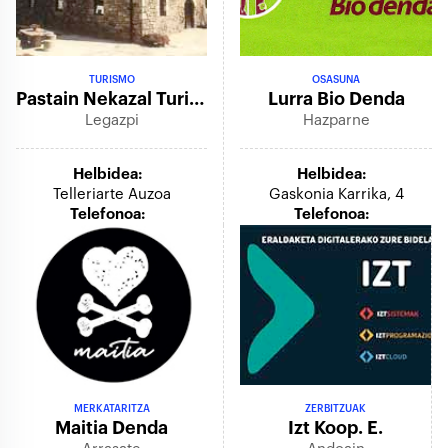
TURISMO
OSASUNA
Pastain Nekazal Turismoa
Lurra Bio Denda
Legazpi
Hazparne
Helbidea:
Helbidea:
Telleriarte Auzoa
Gaskonia Karrika, 4
Telefonoa:
Telefonoa:
MERKATARITZA
ZERBITZUAK
Maitia Denda
Izt Koop. E.