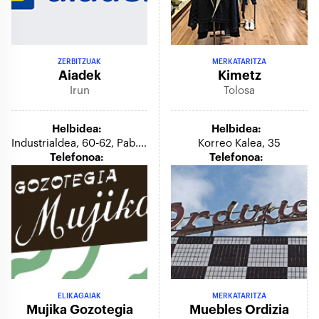
ZERBITZUAK
MERKATARITZA
Aiadek
Kimetz
Irun
Tolosa
Helbidea:
Helbidea:
Industrialdea, 60-62, Pab. Bentas Auzoa
Korreo Kalea, 35
Telefonoa:
Telefonoa:
ELIKAGAIAK
MERKATARITZA
Mujika Gozotegia
Muebles Ordizia