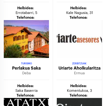
Helbidea:
Helbidea:
Errotabarri, 5
Kale Nagusia, 31
Telefonoa:
Telefonoa:
TURISMO
ZERBITZUAK
Perlakua Saka
Uriarte Aholkularitza
Deba
Ermua
Helbidea:
Helbidea:
Saka Baserria
Komentukoa, 3
Telefonoa:
Telefonoa: