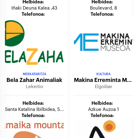
Helbidea:
Helbidea:
Iñaki Deuna Kalea ,43
Boulevard, 8
Telefonoa:
Telefonoa:
MERKATARITZA
KULTURA
Bela Zahar Animaliak
Makina Erreminta Museoa
Lekeitio
Elgoibar
Helbidea:
Helbidea:
Santa Katalina Ibilbidea, 5 D
Azkue Auzoa 1
Telefonoa:
Telefonoa: