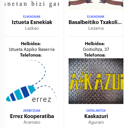
ELIKAGAIAK
ELIKAGAIAK
Iztueta Esnekiak
Basalbeitiko Txakolina
Lazkao
Lezama
Helbidea:
Helbidea:
Iztueta Azpiko Baserria
Goitioltza, 37
Telefonoa:
Telefonoa:
ZERBITZUAK
OSTALARITZA
Errez Kooperatiba
Kaskazuri
Aramaio
Agurain