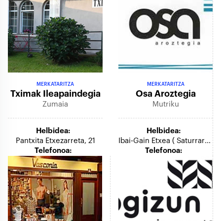
MERKATARITZA
MERKATARITZA
Tximak Ileapaindegia
Osa Aroztegia
Zumaia
Mutriku
Helbidea:
Helbidea:
Pantxita Etxezarreta, 21
Ibai-Gain Etxea ( Saturraran Azuoa)
Telefonoa:
Telefonoa: