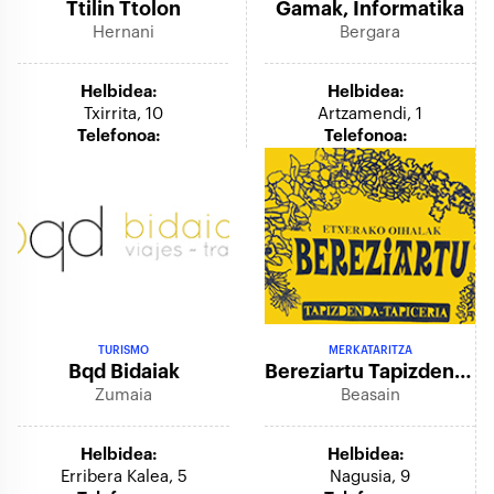
Ttilin Ttolon
Gamak, Informatika
Hernani
Bergara
Helbidea:
Helbidea:
Txirrita, 10
Artzamendi, 1
Telefonoa:
Telefonoa:
TURISMO
MERKATARITZA
Bqd Bidaiak
Bereziartu Tapizdenda
Zumaia
Beasain
Helbidea:
Helbidea:
Erribera Kalea, 5
Nagusia, 9