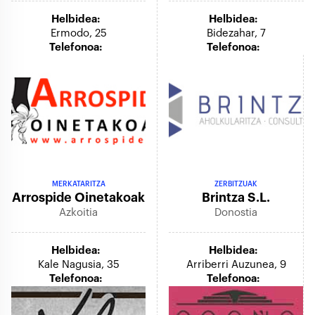
Helbidea:
Helbidea:
Ermodo, 25
Bidezahar, 7
Telefonoa:
Telefonoa:
MERKATARITZA
ZERBITZUAK
Arrospide Oinetakoak
Brintza S.l.
Azkoitia
Donostia
Helbidea:
Helbidea:
Kale Nagusia, 35
Arriberri Auzunea, 9
Telefonoa:
Telefonoa: