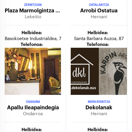
ZERBITZUAK
OSTALARITZA
Plaza Marmolgintza S.l.
Arrobi Ostatua
Lekeitio
Hernani
Helbidea:
Helbidea:
Basokoetxe Industrialdea, 7
Santa Barbara Auzoa, 87
Telefonoa:
Telefonoa:
OSASUNA
MERKATARITZA
Apallu Ileapaindegia
Dekolanak
Ondarroa
Hernani
Helbidea:
Helbidea: