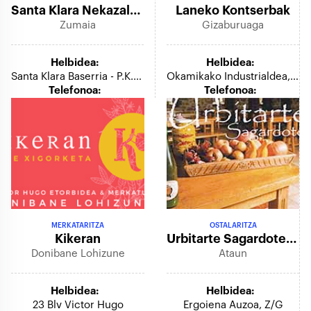
Santa Klara Nekazalturismoa
Laneko Kontserbak
Zumaia
Gizaburuaga
Helbidea:
Helbidea:
Santa Klara Baserria - P.k.93
Okamikako Industrialdea, 2, 5.a
Telefonoa:
Telefonoa:
MERKATARITZA
OSTALARITZA
Kikeran
Urbitarte Sagardotegia
Donibane Lohizune
Ataun
Helbidea:
Helbidea:
23 Blv Victor Hugo
Ergoiena Auzoa, Z/g