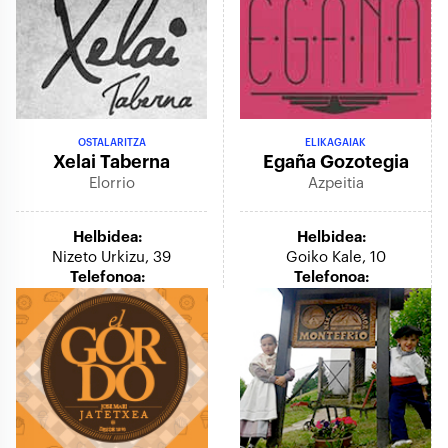
OSTALARITZA
ELIKAGAIAK
Xelai Taberna
Egaña Gozotegia
Elorrio
Azpeitia
Helbidea:
Helbidea:
Nizeto Urkizu, 39
Goiko Kale, 10
Telefonoa:
Telefonoa: