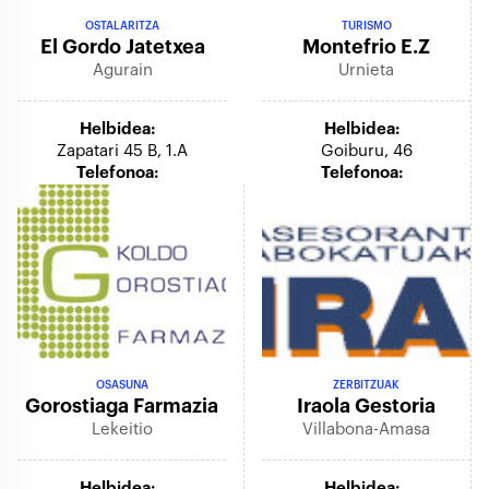
OSTALARITZA
TURISMO
El Gordo Jatetxea
Montefrio E.z
Agurain
Urnieta
Helbidea:
Helbidea:
Zapatari 45 B, 1.a
Goiburu, 46
Telefonoa:
Telefonoa:
OSASUNA
ZERBITZUAK
Gorostiaga Farmazia
Iraola Gestoria
Lekeitio
Villabona-Amasa
Helbidea:
Helbidea: