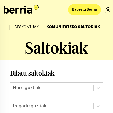
Babestu Berria
|
|
|
DESKONTUAK
KOMUNITATEKO SALTOKIAK
Saltokiak
Bilatu saltokiak
Herri guztiak
Iragarle guztiak