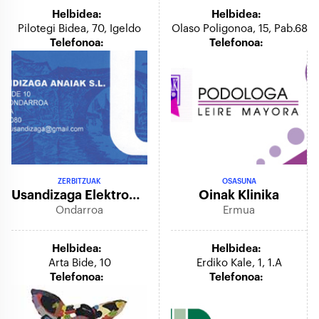
Helbidea:
Helbidea:
Pilotegi Bidea, 70, Igeldo
Olaso Poligonoa, 15, Pab.68
Telefonoa:
Telefonoa:
ZERBITZUAK
OSASUNA
Usandizaga Elektrogailuak
Oinak Klinika
Ondarroa
Ermua
Helbidea:
Helbidea:
Arta Bide, 10
Erdiko Kale, 1, 1.a
Telefonoa:
Telefonoa: