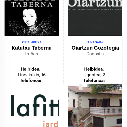
OSTALARITZA
ELIKAGAIAK
Katatxu Taberna
Oiartzun Gozotegia
Iruñea
Donostia
Helbidea:
Helbidea:
Lindatxikia, 16
Igentea, 2
Telefonoa:
Telefonoa: