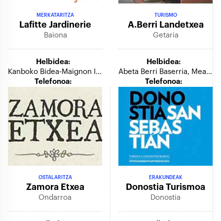
MERKATARITZA
TURISMO
Lafitte Jardinerie
A.berri Landetxea
Baiona
Getaria
Helbidea:
Helbidea:
Kanboko Bidea-Maignon Itzulgunea
Abeta Berri Baserria, Meagas Auzoa
Telefonoa:
Telefonoa:
OSTALARITZA
ERAKUNDEAK
Zamora Etxea
Donostia Turismoa
Ondarroa
Donostia