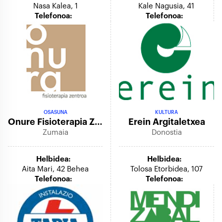
Nasa Kalea, 1
Kale Nagusia, 41
Telefonoa:
Telefonoa:
OSASUNA
KULTURA
Onure Fisioterapia Zentrua
Erein Argitaletxea
Zumaia
Donostia
Helbidea:
Helbidea:
Aita Mari, 42 Behea
Tolosa Etorbidea, 107
Telefonoa:
Telefonoa: