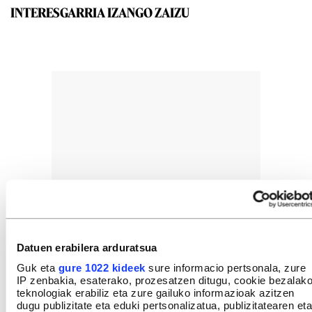
INTERESGARRIA IZANGO ZAIZU
Datuen erabilera arduratsua
Guk eta
gure 1022 kideek
sure informacio pertsonala, zure
IP zenbakia, esaterako, prozesatzen ditugu, cookie bezalak
teknologiak erabiliz eta zure gailuko informazioak azitzen
dugu publizitate eta eduki pertsonalizatua, publizitatearen eta