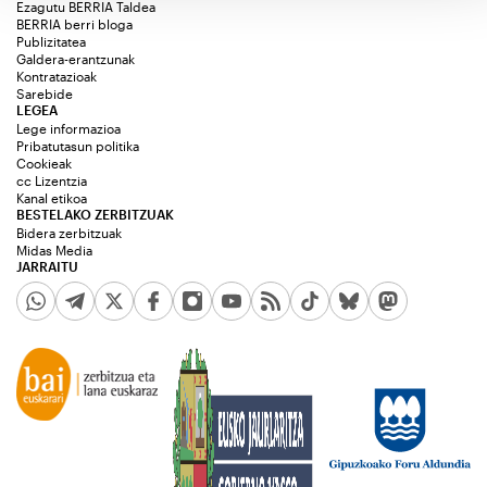
Ezagutu BERRIA Taldea
BERRIA berri bloga
Publizitatea
Galdera-erantzunak
Kontratazioak
Sarebide
LEGEA
Lege informazioa
Pribatutasun politika
Cookieak
cc Lizentzia
Kanal etikoa
BESTELAKO ZERBITZUAK
Bidera zerbitzuak
Midas Media
JARRAITU