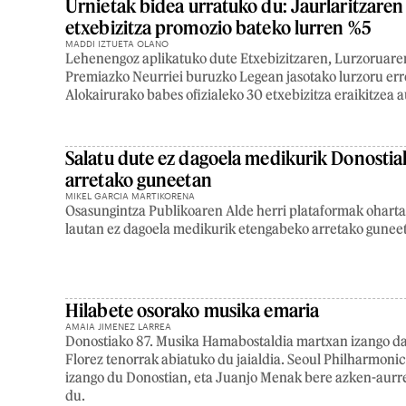
Urnietak bidea urratuko du: Jaurlaritzaren
etxebizitza promozio bateko lurren %5
MADDI IZTUETA OLANO
Lehenengoz aplikatuko dute Etxebizitzaren, Lurzoruaren
Premiazko Neurriei buruzko Legean jasotako lurzoru err
Alokairurako babes ofizialeko 30 etxebizitza eraikitzea 
Salatu dute ez dagoela medikurik Donosti
arretako guneetan
MIKEL GARCIA MARTIKORENA
Osasungintza Publikoaren Alde herri plataformak ohart
lautan ez dagoela medikurik etengabeko arretako gunee
Hilabete osorako musika emaria
AMAIA JIMENEZ LARREA
Donostiako 87. Musika Hamabostaldia martxan izango da 
Florez tenorrak abiatuko du jaialdia. Seoul Philharmoni
izango du Donostian, eta Juanjo Menak bere azken-aur
du.