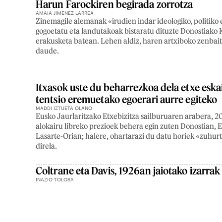
Harun Farockiren begirada zorrotza
AMAIA JIMENEZ LARREA
Zinemagile alemanak «irudien indar ideologiko, politiko 
gogoetatu eta landutakoak bistaratu dituzte Donostiako
erakusketa batean. Lehen aldiz, haren artxiboko zenbai
daude.
Itxasok uste du beharrezkoa dela etxe eska
tentsio eremuetako egoerari aurre egiteko
MADDI IZTUETA OLANO
Eusko Jaurlaritzako Etxebizitza sailburuaren arabera, 
alokairu libreko prezioek behera egin zuten Donostian, E
Lasarte-Orian; halere, ohartarazi du datu horiek «zuhur
direla.
Coltrane eta Davis, 1926an jaiotako izarrak
INAZIO TOLOSA