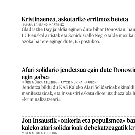
Kristinaenea, askotariko erritmoz beteta
NAIARA SANTANO MARTINEZ
Glad is the Day jaialdia eginen dute bihar Donostian, ha
LUP euskal artistak eta Sonido Gallo Negro talde mexikar
azoka bat ere egingo dute, 65 postukoa.
Afari solidario jendetsua egin dute Donosti
egin gabe»
MIREN MUJIKA TELLERIA - IRATXE MUXIKA KARRION
Jendetza bildu du KAS Kaleko Afari Solidarioak ekinaldi
manifestazioak, eta Insaustiri eskatu diote utz diezaiola
«kriminalizatzeari».
Jon Insaustik «onkeria eta populismoa» baz
kaleko afari solidarioak debekatzeagatik kr
MIREN MUJIKA TELLERIA