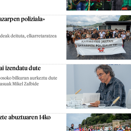
zarpen poliziala»
deak deituta, elkarretaratzea
ai izendatu dute
 osoko bilkuran aurkeztu dute
rasuak Mikel Zalbide
uzte abuztuaren 14ko