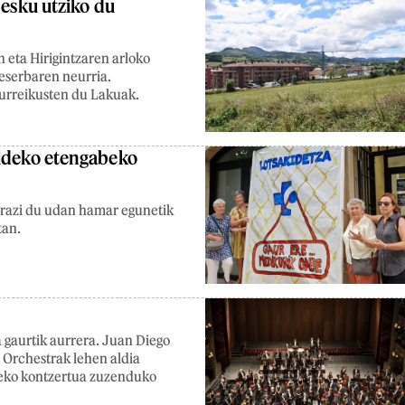
 esku utziko du
 eta Hirigintzaren arloko
eserbaren neurria.
aurreikusten du Lakuak.
aldeko etengabeko
arazi du udan hamar egunetik
tan.
gaurtik aurrera. Juan Diego
c Orchestrak lehen aldia
reko kontzertua zuzenduko