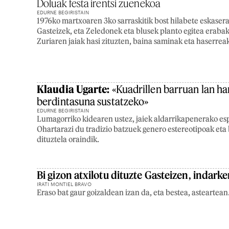
Doluak festa irentsi zuenekoa
EDURNE BEGIRISTAIN
1976ko martxoaren 3ko sarraskitik bost hilabete eskasera,
Gasteizek, eta Zeledonek eta blusek planto egitea eraba
Zuriaren jaiak hasi zituzten, baina saminak eta haserreak
Klaudia Ugarte:
«Kuadrillen barruan lan ha
berdintasuna sustatzeko»
EDURNE BEGIRISTAIN
Lumagorriko kidearen ustez, jaiek aldarrikapenerako esp
Ohartarazi du tradizio batzuek genero estereotipoak eta
dituztela oraindik.
Bi gizon atxilotu dituzte Gasteizen, indarke
IRATI MONTIEL BRAVO
Eraso bat gaur goizaldean izan da, eta bestea, asteartean