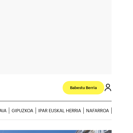
Babestu Berria
AIA
GIPUZKOA
IPAR EUSKAL HERRIA
NAFARROA