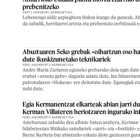
prebenitzeko
ARATZ ARANBURU BARRENETXEA
Lehenengo aldiz azpiegitura finkoa izango du guneak. A
da zabalik, herritarrei arreta eta prebentzio zerbitzuak 
Abuztuaren 5eko grebak «oihartzun oso ha
dute ikuskizunetako teknikariek
PERU AMORRORTU BARRENETXEA
Andre Maria Zuriaren eguneko grebarako deia egin dute 
erabat «arautu gabe» dagoela salatu dute, lan hitzarmeni
patronalaren «blokeoa» ere deitoratu dute. Egutegiak et
nahi dute.
Egia Kermanentzat elkarteak abian jarri d
Kerman Villateren heriotzaren inguruko in
PERU AMORRORTU BARRENETXEA
Asteburuan zabaldu den albiste baten arabera, Kerman V
hilabeteetan Mitikako zaindariek «sarri» eta «bortizki» e
Barne ikerketa bat abiatzeko eskatu diote gaztearen gur