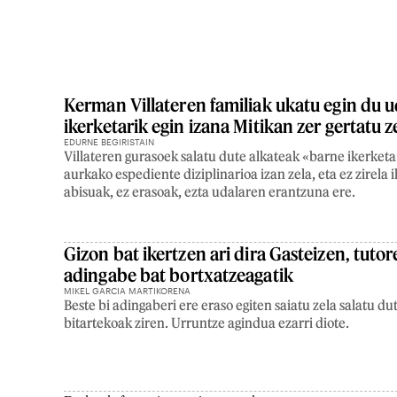
Kerman Villateren familiak ukatu egin du 
ikerketarik egin izana Mitikan zer gertatu 
EDURNE BEGIRISTAIN
Villateren gurasoek salatu dute alkateak «barne ikerketa
aurkako espediente diziplinarioa izan zela, eta ez zirela
abisuak, ez erasoak, ezta udalaren erantzuna ere.
Gizon bat ikertzen ari dira Gasteizen, tut
adingabe bat bortxatzeagatik
MIKEL GARCIA MARTIKORENA
Beste bi adingaberi ere eraso egiten saiatu zela salatu du
bitartekoak ziren. Urruntze agindua ezarri diote.