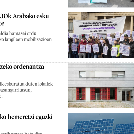
CCOOk Arabako esku
te
naldia hamasei ordu
o langileen mobilizazioen
rtzeko ordenantza
tik eskuratua duten lokalek
osasungarritasun,
e.
oko hemeretzi eguzki
gatik atzera bota ditu