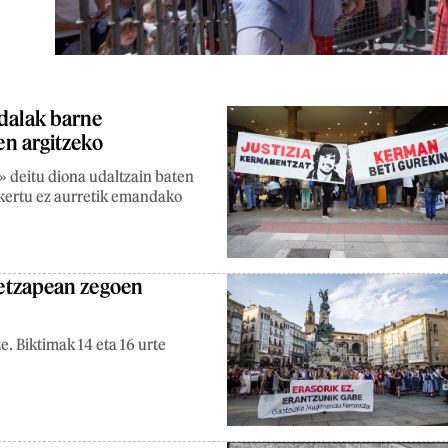
udalak barne
zen argitzeko
» deitu diona udaltzain baten
 ikertu ez aurretik emandako
oretzapean zegoen
te. Biktimak 14 eta 16 urte