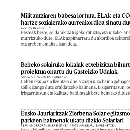
Militantziaren babesa lortuta, ELAk eta 
hartze sozialerako aurreakordioa sinatu du
EDURNE BEGIRISTAIN
Besteak beste, soldatak %16 igoko dituzte, eta urteko la
murriztuko dute. ELAk azpimarratu du akordioa sektorek
eta greben emaitza izan dela.
Beheko solairuko lokalak etxebizitza bihu
proiektua onartu du Gasteizko Udalak
ARATZ ARANBURU BARRENETXEA
Lehen okupazio lizentzia duela zazpi urte baino gehiago
soilik izango dute eraldatzeko baimena. Bizigarritasun, 
irisgarritasun eta kalitate baldintzak bete beharko dituzt
Eusko Jaurlaritzak Zierbena Solar egitasm
parkeen baimenak ukatu dizkio Solariari
PERU AMORRORTU BARRENETXEA-ARATZ ARANBURU BARRENETXEA
Sare elektrikora konektatzeko baimenak iraungiak izatea