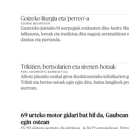
Goizeko liturgia eta 'perreo'-a
EDURNE BEGIRISTAIN
Gasteizko jaietako bi aurpegiak erakusten ditu Andre Ma
isiltasuna, loreak eta tradizioa dira nagusi; arratsaldean 
dantza eta parranda.
Trikitien, bertsolarien eta sirenen hotsak
PERU AMORRORTU BARRENETXEA
Aihotz plazako euskal giroa ikuskizunetako teknikarien 
Trikiti eta bertso saioak egin egin dira, baina langileek p
aurrean.
69 urteko motor gidari bat hil da, Gaubean
egin ostean
15:20 aldera gertatu da istripua, A-2622 errepidean. Ertz