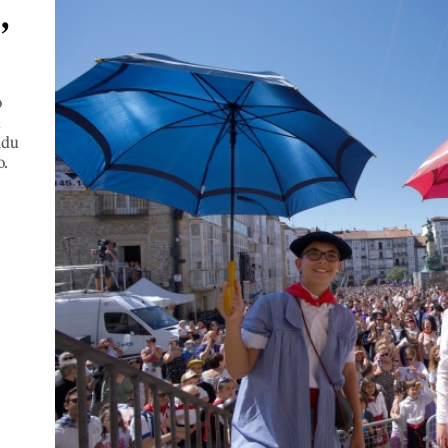
,
o
n
ldu
o.