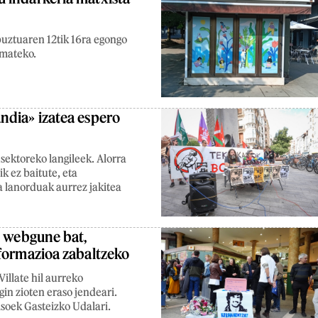
buztuaren 12tik 16ra egongo
emateko.
ndia» izatea espero
sektoreko langileek. Alorra
k ez baitute, eta
a lanorduak aurrez jakitea
u webgune bat,
formazioa zabaltzeko
illate hil aurreko
gin zioten eraso jendeari.
asoek Gasteizko Udalari.