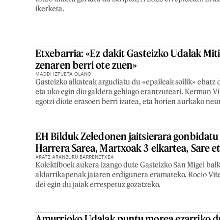
ikerketa.
Etxebarria: «Ez dakit Gasteizko Udalak Mit
zenaren berri ote zuen»
MADDI IZTUETA OLANO
Gasteizko alkateak argudiatu du «epaileak soilik» ebatz
eta uko egin dio galdera gehiago erantzuteari. Kerman Vi
egotzi diote erasoen berri izatea, eta horien aurkako neur
EH Bilduk Zeledonen jaitsierara gonbidatu
Harrera Sarea, Martxoak 3 elkartea, Sare e
ARATZ ARANBURU BARRENETXEA
Kolektiboek aukera izango dute Gasteizko San Migel bal
aldarrikapenak jaiaren erdigunera eramateko. Rocio Vi
dei egin du jaiak errespetuz gozatzeko.
Amurrioko Udalak puntu morea ezarriko du