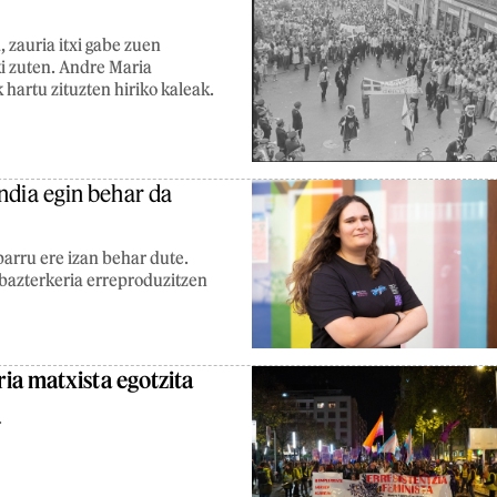
 zauria itxi gabe zuen
ki zuten. Andre Maria
 hartu zituzten hiriko kaleak.
ndia egin behar da
arru ere izan behar dute.
 bazterkeria erreproduzitzen
ria matxista egotzita
.