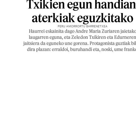
Txikien egun handian
aterkiak eguzkitako
PERU AMORRORTU BARRENETXEA
Haurrei eskainita dago Andre Maria Zuriaren jaietak
laugarren eguna, eta Zeledon Txikiren eta Edurnere
jaitsiera da eguneko une gorena. Protagonista guztiak bi
dira plazan: erraldoi, buruhandi eta, noski, ume frank