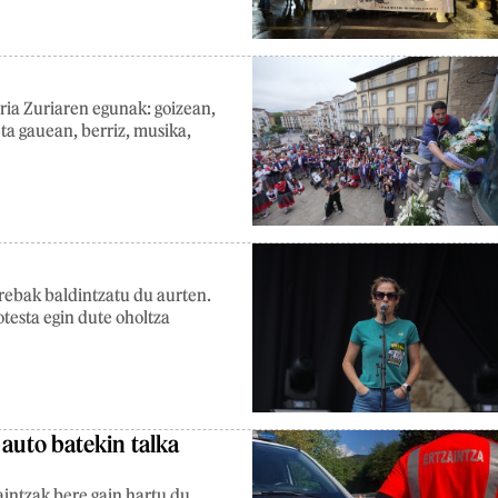
ria Zuriaren egunak: goizean,
eta gauean, berriz, musika,
grebak baldintzatu du aurten.
rotesta egin dute oholtza
 auto batekin talka
aintzak bere gain hartu du