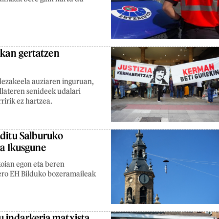
ikan gertatzen
 dezakeela auziaren inguruan,
llateren senideek udalari
ririk ez hartzea.
 ditu Salburuko
ta Ikusgune
koian egon eta beren
tero EH Bilduko bozeramaileak
 indarkeria matxista