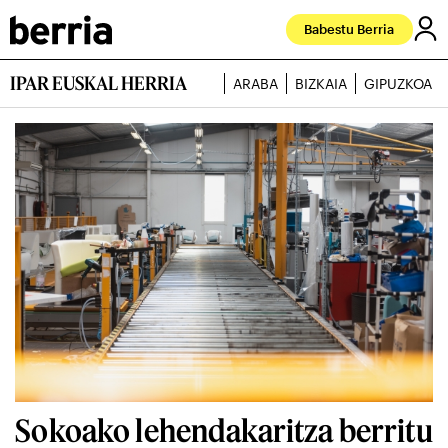
Babestu Berria
IPAR EUSKAL HERRIA
ARABA
BIZKAIA
GIPUZKOA
Sokoako lehendakaritza berritu