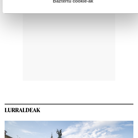
esplizitua ematen diguzu.
Gehiago irakurri
Baztertu cookie-ak
LURRALDEAK