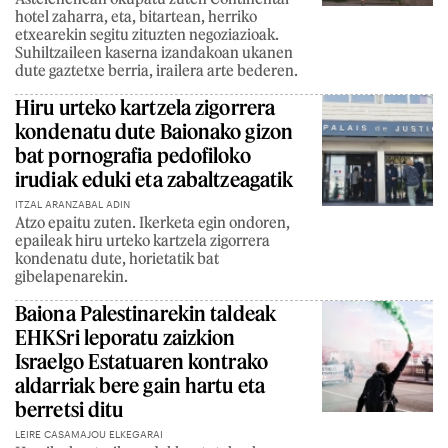
hotel zaharra, eta, bitartean, herriko
etxearekin segitu zituzten negoziazioak.
Suhiltzaileen kaserna izandakoan ukanen
dute gaztetxe berria, irailera arte bederen.
Hiru urteko kartzela zigorrera
kondenatu dute Baionako gizon
bat pornografia pedofiloko
irudiak eduki eta zabaltzeagatik
ITZAL ARANZABAL ADIN
Atzo epaitu zuten. Ikerketa egin ondoren,
epaileak hiru urteko kartzela zigorrera
kondenatu dute, horietatik bat
gibelapenarekin.
Baiona Palestinarekin taldeak
EHKSri leporatu zaizkion
Israelgo Estatuaren kontrako
aldarriak bere gain hartu eta
berretsi ditu
LEIRE CASAMAJOU ELKEGARAI