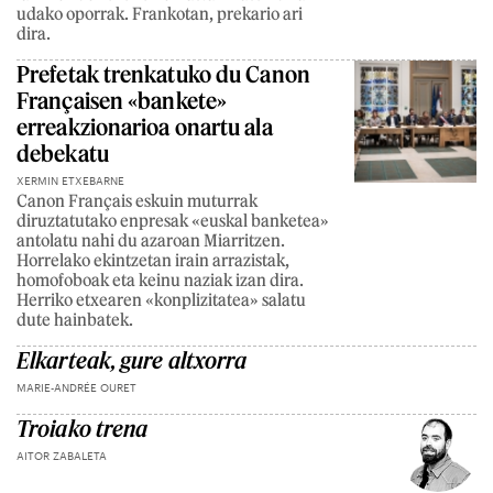
udako oporrak. Frankotan, prekario ari
dira.
Prefetak trenkatuko du Canon
Françaisen «bankete»
erreakzionarioa onartu ala
debekatu
XERMIN ETXEBARNE
Canon Français eskuin muturrak
diruztatutako enpresak «euskal banketea»
antolatu nahi du azaroan Miarritzen.
Horrelako ekintzetan irain arrazistak,
homofoboak eta keinu naziak izan dira.
Herriko etxearen «konplizitatea» salatu
dute hainbatek.
Elkarteak, gure altxorra
MARIE-ANDRÉE OURET
Troiako trena
AITOR ZABALETA