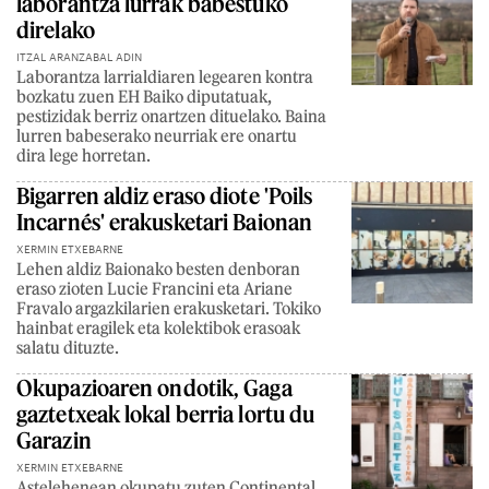
laborantza lurrak babestuko
direlako
ITZAL ARANZABAL ADIN
Laborantza larrialdiaren legearen kontra
bozkatu zuen EH Baiko diputatuak,
pestizidak berriz onartzen dituelako. Baina
lurren babeserako neurriak ere onartu
dira lege horretan.
Bigarren aldiz eraso diote 'Poils
Incarnés' erakusketari Baionan
XERMIN ETXEBARNE
Lehen aldiz Baionako besten denboran
eraso zioten Lucie Francini eta Ariane
Fravalo argazkilarien erakusketari. Tokiko
hainbat eragilek eta kolektibok erasoak
salatu dituzte.
Okupazioaren ondotik, Gaga
gaztetxeak lokal berria lortu du
Garazin
XERMIN ETXEBARNE
Astelehenean okupatu zuten Continental