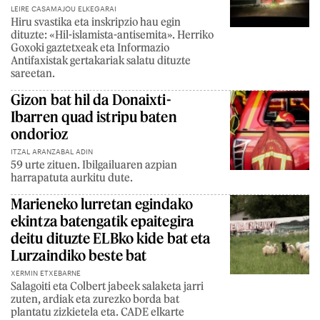
LEIRE CASAMAJOU ELKEGARAI
Hiru svastika eta inskripzio hau egin
dituzte: «Hil-islamista-antisemita». Herriko
Goxoki gaztetxeak eta Informazio
Antifaxistak gertakariak salatu dituzte
sareetan.
Gizon bat hil da Donaixti-
Ibarren quad istripu baten
ondorioz
ITZAL ARANZABAL ADIN
59 urte zituen. Ibilgailuaren azpian
harrapatuta aurkitu dute.
Marieneko lurretan egindako
ekintza batengatik epaitegira
deitu dituzte ELBko kide bat eta
Lurzaindiko beste bat
XERMIN ETXEBARNE
Salagoiti eta Colbert jabeek salaketa jarri
zuten, ardiak eta zurezko borda bat
plantatu zizkietela eta. CADE elkarte