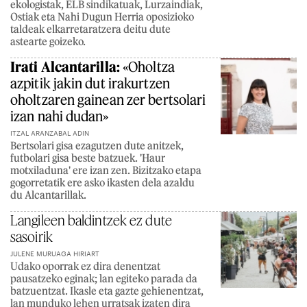
ekologistak, ELB sindikatuak, Lurzaindiak,
Ostiak eta Nahi Dugun Herria oposizioko
taldeak elkarretaratzera deitu dute
astearte goizeko.
Irati Alcantarilla:
«Oholtza
azpitik jakin dut irakurtzen
oholtzaren gainean zer bertsolari
izan nahi dudan»
ITZAL ARANZABAL ADIN
Bertsolari gisa ezagutzen dute anitzek,
futbolari gisa beste batzuek. 'Haur
motxiladuna' ere izan zen. Bizitzako etapa
gogorretatik ere asko ikasten dela azaldu
du Alcantarillak.
Langileen baldintzek ez dute
sasoirik
JULENE MURUAGA HIRIART
Udako oporrak ez dira denentzat
pausatzeko eginak; lan egiteko parada da
batzuentzat. Ikasle eta gazte gehienentzat,
lan munduko lehen urratsak izaten dira