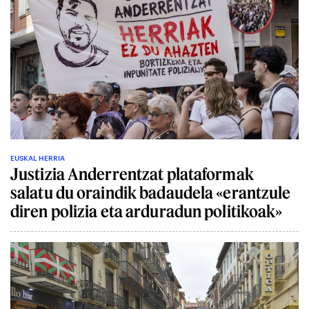
EUSKAL HERRIA
Justizia Anderrentzat plataformak
salatu du oraindik badaudela «erantzule
diren polizia eta arduradun politikoak»