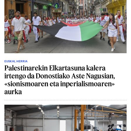
EUSKAL HERRIA
Palestinarekin Elkartasuna kalera
irtengo da Donostiako Aste Nagusian,
«sionismoaren eta inperialismoaren»
aurka