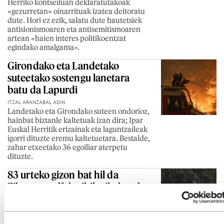
Herriko kontseiluan deklaratutakoak
«gezurretan» oinarrituak izatea deitoratu
dute. Hori ez ezik, salatu dute hautetsiek
antisionismoaren eta antisemitismoaren
artean «haien interes politikoentzat
egindako amalgama».
Girondako eta Landetako
suteetako sostengu lanetara
batu da Lapurdi
ITZAL ARANZABAL ADIN
Landetako eta Girondako suteen ondorioz,
hainbat biztanle kaltetuak izan dira; Ipar
Euskal Herritik erizainak eta laguntzaileak
igorri dituzte eremu kaltetuetara. Bestalde,
zahar etxeetako 36 egoiliar aterpetu
dituzte.
83 urteko gizon bat hil da
Ziburun, golfeko ibilgailu batek
harrapatuta
ITZAL ARANZABAL ADIN
Gizonak ibilgailuaren kontrola galdu zuen,