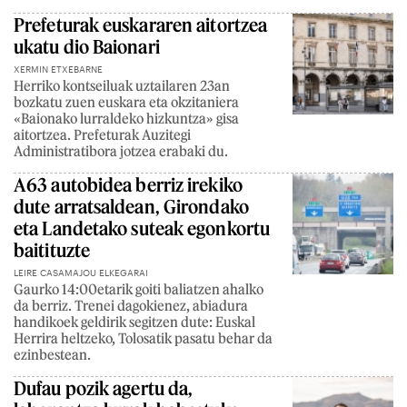
Prefeturak euskararen aitortzea
ukatu dio Baionari
XERMIN ETXEBARNE
Herriko kontseiluak uztailaren 23an
bozkatu zuen euskara eta okzitaniera
«Baionako lurraldeko hizkuntza» gisa
aitortzea. Prefeturak Auzitegi
Administratibora jotzea erabaki du.
A63 autobidea berriz irekiko
dute arratsaldean, Girondako
eta Landetako suteak egonkortu
baitituzte
LEIRE CASAMAJOU ELKEGARAI
Gaurko 14:00etarik goiti baliatzen ahalko
da berriz. Trenei dagokienez, abiadura
handikoek geldirik segitzen dute: Euskal
Herrira heltzeko, Tolosatik pasatu behar da
ezinbestean.
Dufau pozik agertu da,