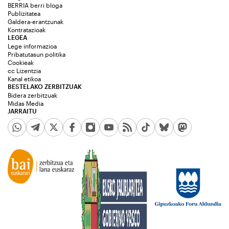
BERRIA berri bloga
Publizitatea
Galdera-erantzunak
Kontratazioak
LEGEA
Lege informazioa
Pribatutasun politika
Cookieak
cc Lizentzia
Kanal etikoa
BESTELAKO ZERBITZUAK
Bidera zerbitzuak
Midas Media
JARRAITU