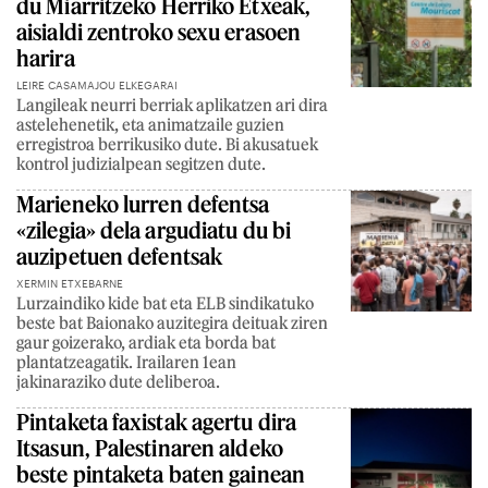
du Miarritzeko Herriko Etxeak,
aisialdi zentroko sexu erasoen
harira
LEIRE CASAMAJOU ELKEGARAI
Langileak neurri berriak aplikatzen ari dira
astelehenetik, eta animatzaile guzien
erregistroa berrikusiko dute. Bi akusatuek
kontrol judizialpean segitzen dute.
Marieneko lurren defentsa
«zilegia» dela argudiatu du bi
auzipetuen defentsak
XERMIN ETXEBARNE
Lurzaindiko kide bat eta ELB sindikatuko
beste bat Baionako auzitegira deituak ziren
gaur goizerako, ardiak eta borda bat
plantatzeagatik. Irailaren 1ean
jakinaraziko dute deliberoa.
Pintaketa faxistak agertu dira
Itsasun, Palestinaren aldeko
beste pintaketa baten gainean