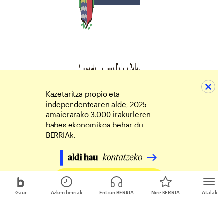
Kazetaritza propio eta
independentearen alde, 2025
amaierarako 3.000 irakurleren
babes ekonomikoa behar du
BERRIAk.
Egin zure ekarpena
Gaur
Azken berriak
Entzun BERRIA
Nire BERRIA
Atalak