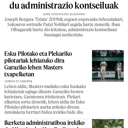
du administrazio kontseiluak
LEIRE CASAMAJOU ELKEGARAI
Joseph Bergara 'Txistu' 2019tik zegoen enpresako lehendakari,
Sokoaren sortzaile Patxi Nobliari segida hartu zionetik. Iban
Olhagaraik hartu dio lekukoa, administrazio kontseiluan
hautagai aurkeztuta.
Esku Pilotako eta Plekariko
pilotariak lehiatuko dira
Garaziko lehen Masters
txapelketan
XERMIN ETXEBARNE
Lehen aldiz, Masters mailako esku huskako
lehiaketak egingo dituzte Garaziko besten
karietara, Garatenea trinketean. Plekari
elkartea sortu denetik, lehen aldia da Esku
Pilotako pilotarien aurka arituko direna.
Antolaketa berriari bidea irekiko bide dio.
Ikerketa administratiboa irekiko