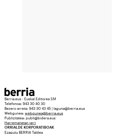
Berria.eus - Euskal Editorea SM
Telefonoa: 943 30 40 30
Bezero arreta: 943 30 43 45 | laguna@berria.eus
Webgunea:
webgunea@berria.eus
Publizitatea:
publi@bidera.eus
Harremanetan jarri
ORRIALDE KORPORATIBOAK
Ezagutu BERRIA Taldea