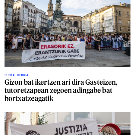
EUSKAL HERRIA
Gizon bat ikertzen ari dira Gasteizen,
tutoretzapean zegoen adingabe bat
bortxatzeagatik