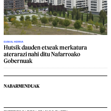
EUSKAL HERRIA
Hutsik dauden etxeak merkatura
aterarazi nahi ditu Nafarroako
Gobernuak
NABARMENDUAK