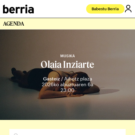
Babestu Berria
AGENDA
MUSIKA
Olaia Inziarte
Gasteiz
/ Aihotz plaza
2026ko abuztuaren 6a
23:00