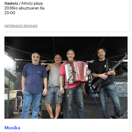
Gasteiz
/ Aihotz plaza
2026ko abuztuaren 6a
23:00
INFORMAZIO GEHIAGO
Musika