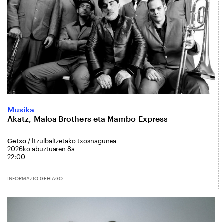
Musika
Akatz, Maloa Brothers eta Mambo Express
Getxo
/ Itzulbaltzetako txosnagunea
2026ko abuztuaren 8a
22:00
INFORMAZIO GEHIAGO