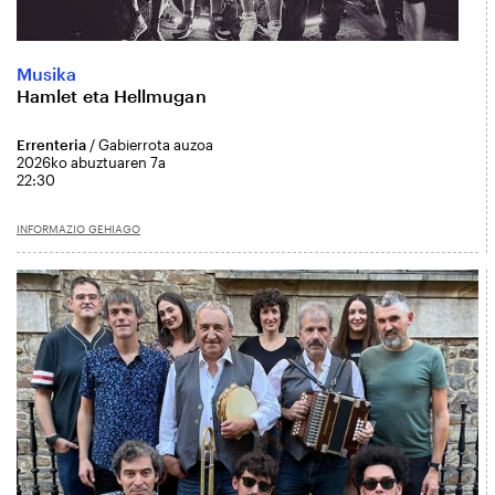
Musika
Hamlet eta Hellmugan
Errenteria
/ Gabierrota auzoa
2026ko abuztuaren 7a
22:30
INFORMAZIO GEHIAGO