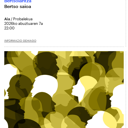
Bertsolaritza
Bertso saioa
Aia
/ Probalekua
2026ko abuztuaren 7a
22:00
INFORMAZIO GEHIAGO