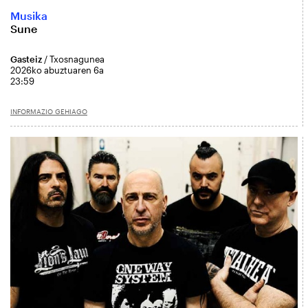
Musika
Sune
Gasteiz
/ Txosnagunea
2026ko abuztuaren 6a
23:59
INFORMAZIO GEHIAGO