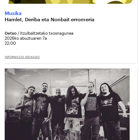
Musika
Hamlet, Deriba eta Nonbait erromeria
Getxo
/ Itzulbaltzetako txosnagunea
2026ko abuztuaren 7a
22:00
INFORMAZIO GEHIAGO