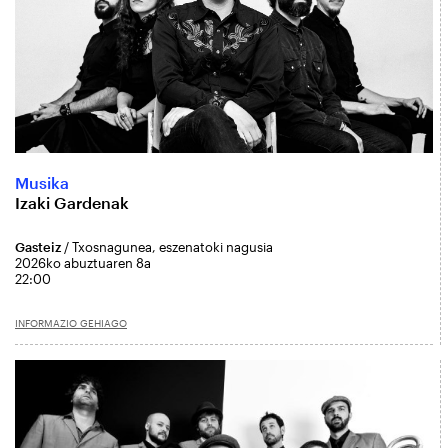
Musika
Izaki Gardenak
Gasteiz
/ Txosnagunea, eszenatoki nagusia
2026ko abuztuaren 8a
22:00
INFORMAZIO GEHIAGO