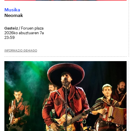
Musika
Neomak
Gasteiz
/ Foruen plaza
2026ko abuztuaren 7a
23:59
INFORMAZIO GEHIAGO