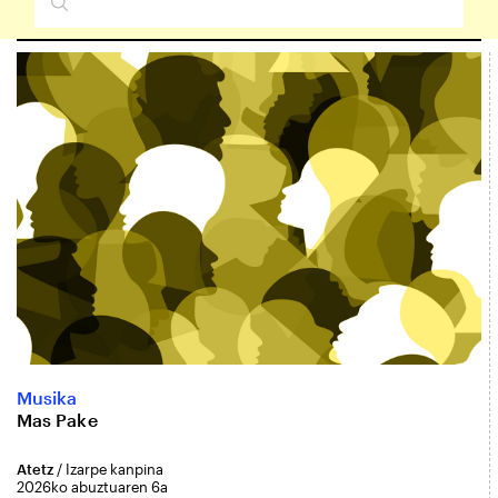
Musika
Mas Pake
Atetz
/ Izarpe kanpina
2026ko abuztuaren 6a