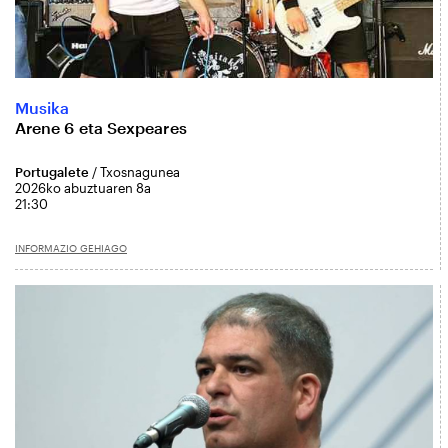
Musika
Arene 6 eta Sexpeares
Portugalete
/ Txosnagunea
2026ko abuztuaren 8a
21:30
INFORMAZIO GEHIAGO