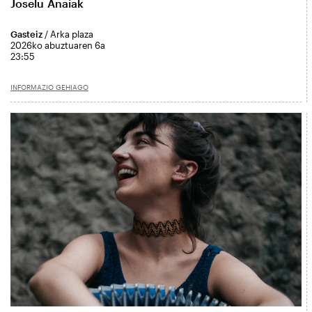
Joselu Anaiak
Gasteiz
/ Arka plaza
2026ko abuztuaren 6a
23:55
INFORMAZIO GEHIAGO