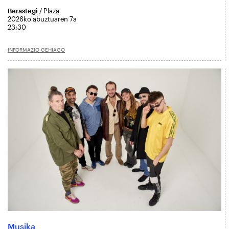
Berastegi
/ Plaza
2026ko abuztuaren 7a
23:30
INFORMAZIO GEHIAGO
Musika