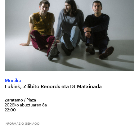
Musika
Lukiek, Zilibito Records eta DJ Matxinada
Zaratamo
/ Plaza
2026ko abuztuaren 8a
22:00
INFORMAZIO GEHIAGO