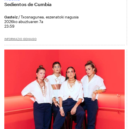
Sedientos de Cumbia
Gasteiz
/ Txosnagunea, eszenatoki nagusia
2026ko abuztuaren 7a
23:59
INFORMAZIO GEHIAGO