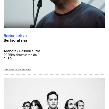
Bertsolaritza
Bertso afaria
Andoain
/ Goiburu auzoa
2026ko abuztuaren 8a
21:30
INFORMAZIO GEHIAGO