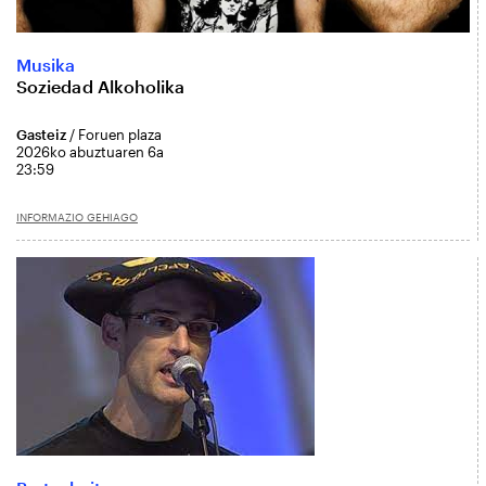
Musika
Soziedad Alkoholika
Gasteiz
/ Foruen plaza
2026ko abuztuaren 6a
23:59
INFORMAZIO GEHIAGO