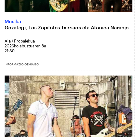
Musika
Gozategi, Los Zopilotes Txirriaos eta Afonica Naranjo
Aia
/ Probalekua
2026ko abuztuaren 8a
21:30
INFORMAZIO GEHIAGO