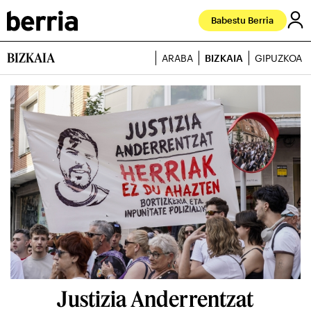
Babestu Berria
BIZKAIA
ARABA
BIZKAIA
GIPUZKOA
Justizia Anderrentzat