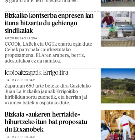
gogoratu dute herri bietako udalek.
Bizkaiko kontserba enpresen lan
ituna hitzartu du gehiengo
sindikalak
AITOR BILBAO LANDA
CCOOk, LABek eta UGTk onartu egin dute
Cebek patronalak aurkeztutako
proposamena. ELAren arabera, berriz,
adostutakoa ez da nahikoa.
Idoibaltzagatik Errigoitira
IBAI MARURI BILBAO
Zapatuan 650 urte beteko dira Gaztelako
Juan I.a Bizkaiko jaunak Errigoitiko
hiribildua sortu zuenetik, eta herrian jai
«xume» batekin ospatuko dute.
Bizkaia «aukeren herrialde»
bihurtzeko itun bat proposatu
du Etxanobek
IBAI MARURI BILBAO