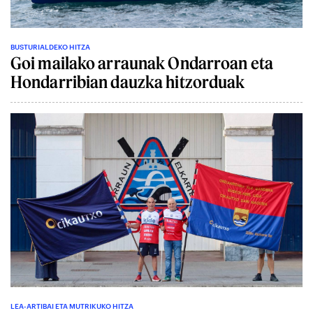
BUSTURIALDEKO HITZA
Goi mailako arraunak Ondarroan eta
Hondarribian dauzka hitzorduak
LEA-ARTIBAI ETA MUTRIKUKO HITZA