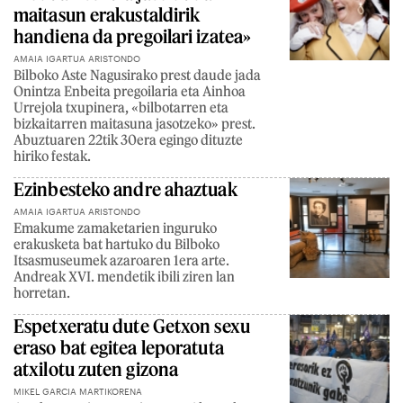
maitasun erakustaldirik
handiena da pregoilari izatea»
AMAIA IGARTUA ARISTONDO
Bilboko Aste Nagusirako prest daude jada
Onintza Enbeita pregoilaria eta Ainhoa
Urrejola txupinera, «bilbotarren eta
bizkaitarren maitasuna jasotzeko» prest.
Abuztuaren 22tik 30era egingo dituzte
hiriko festak.
Ezinbesteko andre ahaztuak
AMAIA IGARTUA ARISTONDO
Emakume zamaketarien inguruko
erakusketa bat hartuko du Bilboko
Itsasmuseumek azaroaren 1era arte.
Andreak XVI. mendetik ibili ziren lan
horretan.
Espetxeratu dute Getxon sexu
eraso bat egitea leporatuta
atxilotu zuten gizona
MIKEL GARCIA MARTIKORENA