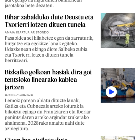
jasotakoa bete dezaten.
Bihar zabalduko dute Deustu eta
Txorierri lotzen dituen tunela
AMAIA IGARTUA ARISTONDO
Pasabidea sei hilabetez egon da zarraturik,
birgaitze eta egokitze lanak egiteko.
Udazkenean ekingo diote Salbeko zubia
eta Txorierri lotzen dituen tunela
berritzeari.
Bizkaiko golkoan hasiak dira goi
tentsioko linearako kablea
jartzen
JOKIN SAGARZAZU
Lemoiz parean abiatu dituzte lanak;
Gatika eta Cubnezais arteko loturak ia
bikoiztu egingo du Frantziaren eta Iberiar
penintsularen arteko argindar trukerako
ahalmena. 2028rako amaitu nahi dute
azpiegitura.