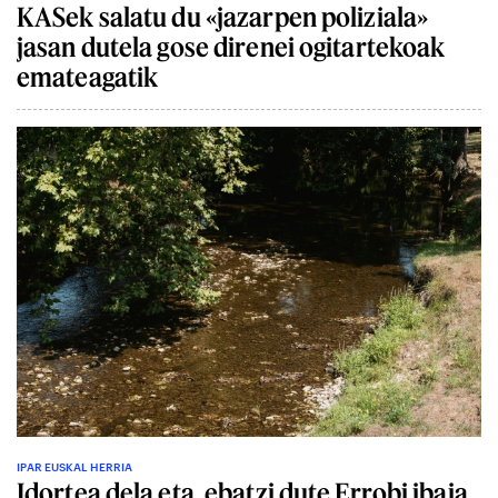
KASek salatu du «jazarpen poliziala»
jasan dutela gose direnei ogitartekoak
emateagatik
IPAR EUSKAL HERRIA
Idortea dela eta, ebatzi dute Errobi ibaia