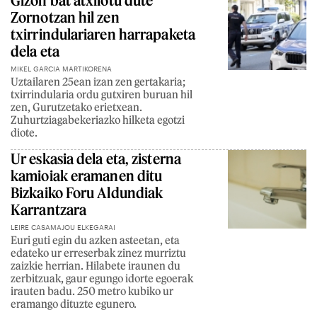
Gizon bat atxilotu dute
Zornotzan hil zen
txirrindulariaren harrapaketa
dela eta
MIKEL GARCIA MARTIKORENA
Uztailaren 25ean izan zen gertakaria;
txirrindularia ordu gutxiren buruan hil
zen, Gurutzetako erietxean.
Zuhurtziagabekeriazko hilketa egotzi
diote.
Ur eskasia dela eta, zisterna
kamioiak eramanen ditu
Bizkaiko Foru Aldundiak
Karrantzara
LEIRE CASAMAJOU ELKEGARAI
Euri guti egin du azken asteetan, eta
edateko ur erreserbak zinez murriztu
zaizkie herrian. Hilabete iraunen du
zerbitzuak, gaur egungo idorte egoerak
irauten badu. 250 metro kubiko ur
eramango dituzte egunero.