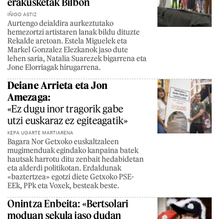
erakusketak Bilbon
IÑIGO ASTIZ
Aurtengo deialdira aurkeztutako
hemezortzi artistaren lanak bildu dituzte
Rekalde aretoan. Estela Miguelek eta
Markel Gonzalez Elezkanok jaso dute
lehen saria, Natalia Suarezek bigarrena eta
Jone Elorriagak hirugarrena.
Deiane Arrieta eta Jon
Amezaga:
«Ez dugu inor tragorik gabe
utzi euskaraz ez egiteagatik»
KEPA UGARTE MARTIARENA
Bagara Nor Getxoko euskaltzaleen
mugimenduak egindako kanpaina batek
hautsak harrotu ditu zenbait hedabidetan
eta alderdi politikotan. Erdaldunak
«baztertzea» egotzi diete Getxoko PSE-
EEk, PPk eta Voxek, besteak beste.
Onintza Enbeita: «Bertsolari
moduan sekula jaso dudan