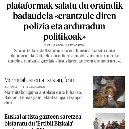
plataformak salatu du oraindik
badaudela «erantzule diren
polizia eta arduradun
politikoak»
MIKEL GARCIA MARTIKORENA
Santurtziko udaltzainburuaren dimisioa txalotu dute
plataformako kideek, eta adierazi mobilizatzen jarraituko
dutela erantzule guztiak «justiziaren aurrera eraman arte».
Marmitakoaren aitzakian, festa
ANE INSAUSTI BARANDIARAN
Marmitako Eguna antolatu dute biharko,
Bakion. Lehiaz gain, ekintza ugari izango
dira.
Euskal artista gazteen saretzea
bistaratu du 'Ertibil Bizkaia'