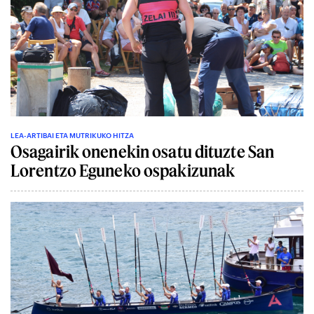
LEA-ARTIBAI ETA MUTRIKUKO HITZA
Osagairik onenekin osatu dituzte San
Lorentzo Eguneko ospakizunak