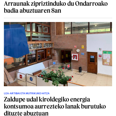
Arraunak zipriztinduko du Ondarroako
badia abuztuaren 8an
LEA-ARTIBAI ETA MUTRIKUKO HITZA
Zaldupe udal kiroldegiko energia
kontsumoa aurrezteko lanak burutuko
dituzte abuztuan