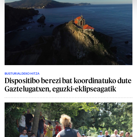
BUSTURIALDEKO HITZA
Dispositibo berezi bat koordinatuko dute
Gaztelugatxen, eguzki-eklipseagatik