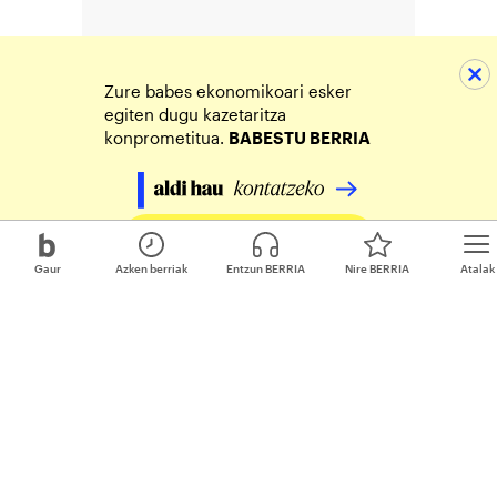
Zure babes ekonomikoari esker
egiten dugu kazetaritza
konprometitua.
BABESTU BERRIA
Egin zure ekarpena
Gaur
Azken berriak
Entzun BERRIA
Nire BERRIA
Atalak
Berria.eus - Euskal Editorea SM