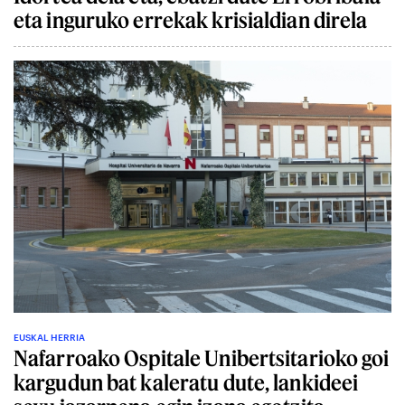
eta inguruko errekak krisialdian direla
EUSKAL HERRIA
Nafarroako Ospitale Unibertsitarioko goi
kargudun bat kaleratu dute, lankideei