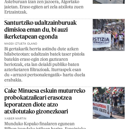
Asteburuan izan zen jazoera, Algortako
jaietan. Eraso egiten ari zela atxilotu zuen
Ertzaintzak.
Santurtziko udaltzainburuak
dimisioa eman du, bi auzi
ikerketapean egonda
MADDI IZTUETA OLANO
Bi gertakarik herria astindu dute azken
hilabeteotan: udaltzain batek taser pistola
batekin eraso egin zion gaztearen
heriotzak, eta lan deialdi publiko baten
azterketaren filtrazioak. Iturraspek esan
du «arrazoi pertsonalengatik» hartu duela
erabakia.
Cake Minuesa eskuin muturreko
probokatzaileari erasotzea
leporatzen diote atzo
atxilotutako gizonezkoari
XABIER MARTIN
Munduko Kopako finalaren egunean
Bilbon izandako istiluen harira, Espainiako