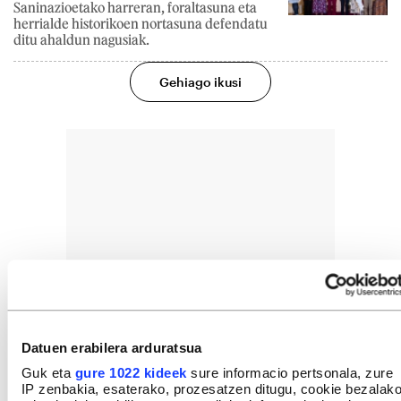
Saninazioetako harreran, foraltasuna eta
herrialde historikoen nortasuna defendatu
ditu ahaldun nagusiak.
Gehiago ikusi
Datuen erabilera arduratsua
Guk eta
gure 1022 kideek
sure informacio pertsonala, zure
IP zenbakia, esaterako, prozesatzen ditugu, cookie bezalak