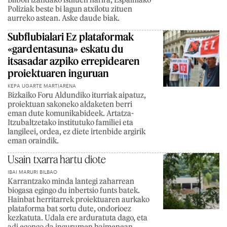
Poliziak beste bi lagun atxilotu zituen
aurreko astean. Aske daude biak.
Subflubialari Ez plataformak
«gardentasuna» eskatu du
itsasadar azpiko errepidearen
proiektuaren inguruan
KEPA UGARTE MARTIARENA
Bizkaiko Foru Aldundiko iturriak aipatuz,
proiektuan sakoneko aldaketen berri
eman dute komunikabideek. Artatza-
Itzubaltzetako institutuko familiei eta
langileei, ordea, ez diete irtenbide argirik
eman oraindik.
Usain txarra hartu diote
IBAI MARURI BILBAO
Karrantzako minda lantegi zaharrean
biogasa egingo du inbertsio funts batek.
Hainbat herritarrek proiektuaren aurkako
plataforma bat sortu dute, ondorioez
kezkatuta. Udala ere arduratuta dago, eta
adi egongo da ingurumen baimenean