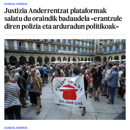
EUSKAL HERRIA
Justizia Anderrentzat plataformak
salatu du oraindik badaudela «erantzule
diren polizia eta arduradun politikoak»
EUSKAL HERRIA