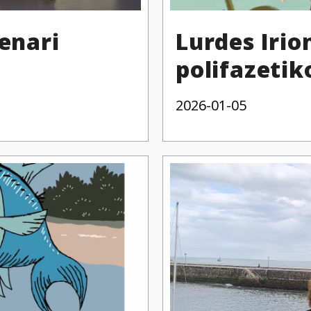
enari
Lurdes Irio
polifazetik
2026-01-05