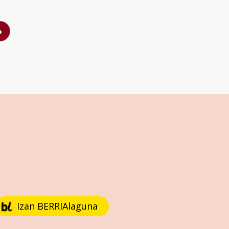
›
Izan BERRIAlaguna