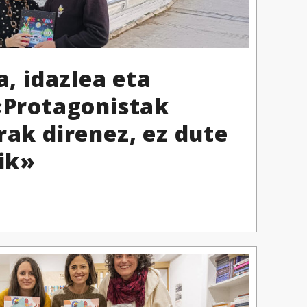
a, idazlea eta
«Protagonistak
rak direnez, ez dute
rik»