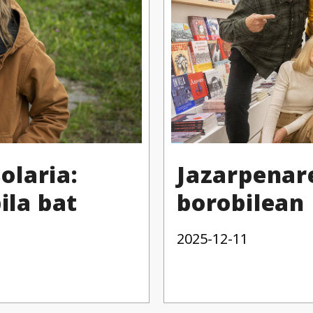
olaria:
Jazarpenar
ila bat
borobilean
2025-12-11