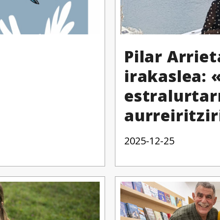
Pilar Arriet
irakaslea: 
estralurtar
aurreiritzi
2025-12-25