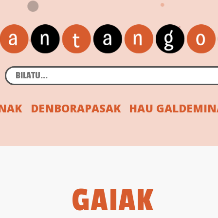
INAK
DENBORAPASAK
HAU GALDEMIN
GAIAK