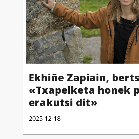
Ekhiñe Zapiain, berts
«Txapelketa honek p
erakutsi dit»
2025-12-18