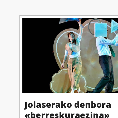
Jolaserako denbora
«berreskuraezina»