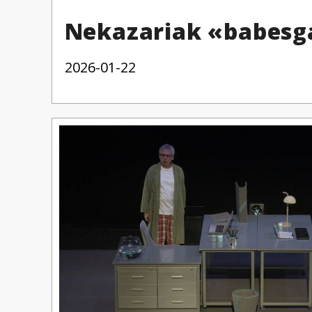
Nekazariak «babesg
2026-01-22