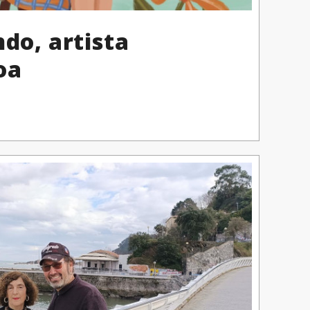
ndo, artista
oa