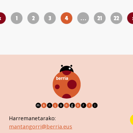
‹
1
2
3
4
...
21
22
Harremanetarako:
mantangorri@berria.eus