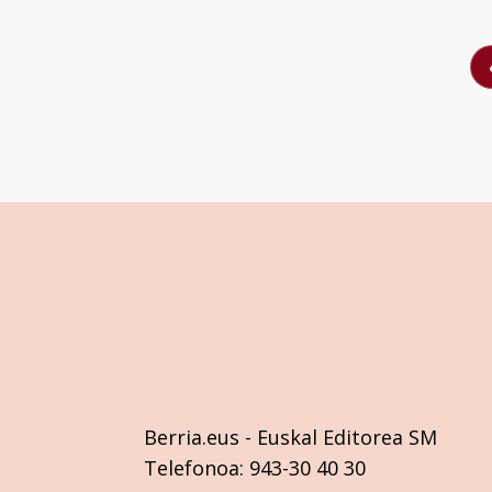
Berria.eus
- Euskal Editorea SM
Telefonoa:
943-30 40 30