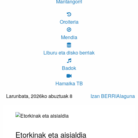
Mantangorri
Oroiteria
Mendia
Liburu eta disko berriak
Badok
Hamaika TB
Larunbata,
2026ko abuztuak 8
Izan BERRIAlaguna
Etorkinak eta aisialdia