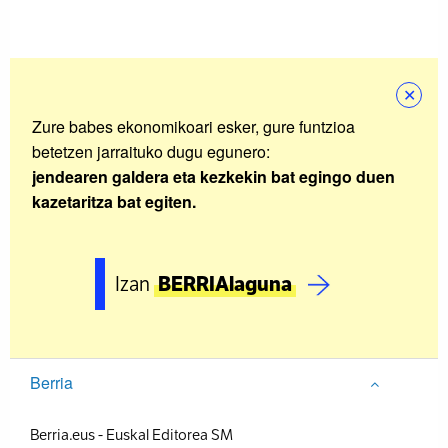
✕
Zure babes ekonomikoari esker, gure funtzioa
betetzen jarraituko dugu egunero:
jendearen galdera eta kezkekin bat egingo duen
kazetaritza bat egiten.
Izan
BERRIAlaguna
Berria
Berria.eus
-
Euskal Editorea SM