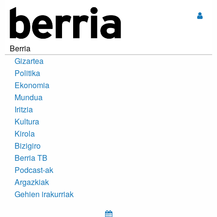
Sar
Berria
Gizartea
Politika
Ekonomia
Mundua
Iritzia
Kultura
Kirola
Bizigiro
Berria TB
Podcast-ak
Argazkiak
Gehien irakurriak