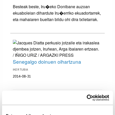
Besteak beste, Iru�eko Donibane auzoan
ekuaboleian dihardute Iru�erriko ekuadortarrek,
eta mahaiaren bueltan bildu ohi dira txiletarrak.
Senegalgo doinuen oihartzuna
IKER TUBIA
2014-08-31