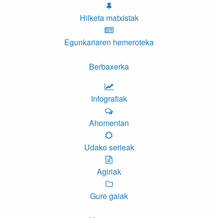
Hilketa matxistak
Egunkariaren hemeroteka
Berbaxerka
Infografiak
Ahomentan
Udako serieak
Agiriak
Gure gaiak