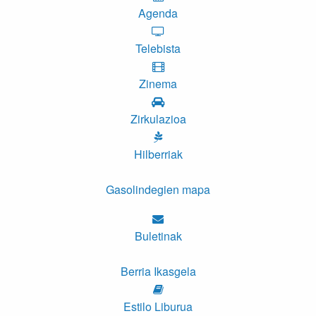
Agenda
Telebista
Zinema
Zirkulazioa
Hilberriak
Gasolindegien mapa
Buletinak
Berria Ikasgela
Estilo Liburua