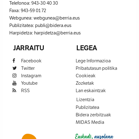
Telefonoa:
943-30 40 30
Faxa:
943-59 01 72
Webgunea:
webgunea@berria.eus
Publizitatea:
publi@bidera.eus
Harpidetza:
harpidetza@berria.eus
JARRAITU
LEGEA
Facebook
Lege Informazioa
Twitter
Pribatutasun politika
Instagram
Cookieak
Youtube
Zozketak
RSS
Lan eskaintzak
Lizentzia
Publizitatea
Bidera zerbitzuak
MIDAS Media