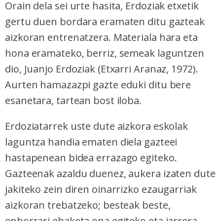
Orain dela sei urte hasita, Erdoziak etxetik
gertu duen bordara eramaten ditu gazteak
aizkoran entrenatzera. Materiala hara eta
hona eramateko, berriz, semeak laguntzen
dio, Juanjo Erdoziak (Etxarri Aranaz, 1972).
Aurten hamazazpi gazte eduki ditu bere
esanetara, tartean bost iloba.
Erdoziatarrek uste dute aizkora eskolak
laguntza handia ematen diela gazteei
hastapenean bidea errazago egiteko.
Gazteenak azaldu duenez, aukera izaten dute
jakiteko zein diren oinarrizko ezaugarriak
aizkoran trebatzeko; besteak beste,
enborrari ebaketa ona egiteko eta jarrera