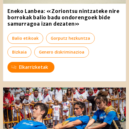
Eneko Lanbea: «Zoriontsu nintzateke nire
borrokak balio badu ondorengoek bide
samurragoa izan dezaten»
Balio etikoak
Gorputz hezkuntza
Bizkaia
Genero diskriminazioa
Elkarrizketak