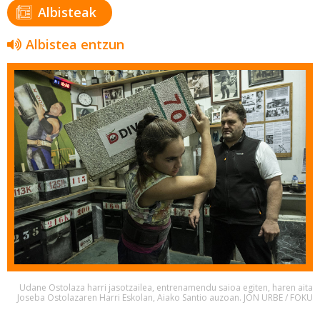
Albisteak
Albistea entzun
Udane Ostolaza harri jasotzailea, entrenamendu saioa egiten, haren aita
Joseba Ostolazaren Harri Eskolan, Aiako Santio auzoan. JON URBE / FOKU