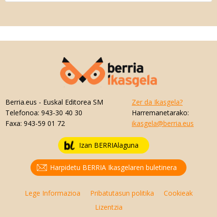
Berria.eus
- Euskal Editorea SM
Zer da Ikasgela?
Telefonoa:
943-30 40 30
Harremanetarako:
Faxa:
943-59 01 72
ikasgela@berria.eus
Izan BERRIAlaguna
Harpidetu BERRIA Ikasgelaren buletinera
Lege Informazioa
Pribatutasun politika
Cookieak
Lizentzia