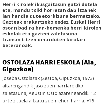
Herri kirolek ikusgaitasun gutxi dutela
eta, mundu txiki horretan dabiltzanek
lan handia dute etorkizuna bermatzeko.
Gazteak erakartzeko xedez, Euskal Herri
osoan badira han-hemenka herri kirolen
eskolak eta gazteei zaletasuna
transmititzen diharduten kirolari
beteranoak.
OSTOLAZA HARRI ESKOLA (Aia,
Gipuzkoa)
Joseba Ostolazak (Zestoa, Gipuzkoa, 1973)
aitarengandik jaso zuen harriarekiko
zaletasuna, Agustin Ostolazarengandik. 12
urte zituela altxatu zuen lehen harria. «16