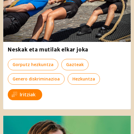
Neskak eta mutilak elkar joka
Gorputz hezkuntza
Gazteak
Genero diskriminazioa
Hezkuntza
Iritziak