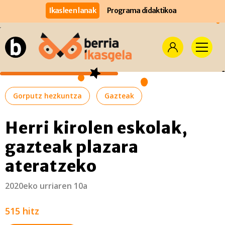
Ikasleen lanak
Programa didaktikoa
Gorputz hezkuntza
Gazteak
Herri kirolen eskolak,
gazteak plazara
ateratzeko
2020eko urriaren 10a
515 hitz