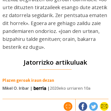
urte dituzten tiratzaileek esango dute atzetik
ez datorrela segidarik. Zer pentsatua ematen
dit horrek». Egoera are gehiago zaildu zaie
pandemiaren ondorioz. «Joan den urtean,
bizpahiru talde genituen; orain, bakarra
besterik ez dugu».
Jatorrizko artikuluak
Plazen geroak iraun dezan
Mikel O. Iribar |
|
2020eko urriaren 10a