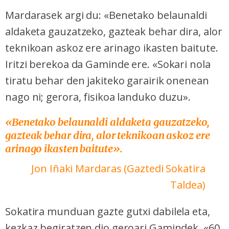
irakurri
Mardarasek argi du: «Benetako belaunaldi
aldaketa gauzatzeko, gazteak behar dira, alor
teknikoan askoz ere arinago ikasten baitute.
Iritzi berekoa da Gaminde ere. «Sokari nola
tiratu behar den jakiteko garairik onenean
nago ni; gerora, fisikoa landuko duzu».
«Benetako belaunaldi aldaketa gauzatzeko,
gazteak behar dira, alor teknikoan askoz ere
arinago ikasten baitute
»
.
Jon Iñaki Mardaras
(Gaztedi Sokatira
Taldea)
Sokatira munduan gazte gutxi dabilela eta,
kezkaz begiratzen dio geroari Gamindek. «60