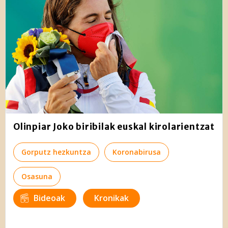
Olinpiar Joko biribilak euskal kirolarientzat
Gorputz hezkuntza
Koronabirusa
Osasuna
Bideoak
Kronikak