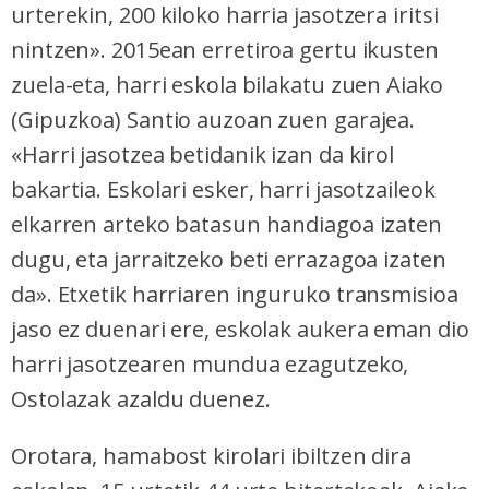
urterekin, 200 kiloko harria jasotzera iritsi
nintzen». 2015ean erretiroa gertu ikusten
zuela-eta, harri eskola bilakatu zuen Aiako
(Gipuzkoa) Santio auzoan zuen garajea.
«Harri jasotzea betidanik izan da kirol
bakartia. Eskolari esker, harri jasotzaileok
elkarren arteko batasun handiagoa izaten
dugu, eta jarraitzeko beti errazagoa izaten
da». Etxetik harriaren inguruko transmisioa
jaso ez duenari ere, eskolak aukera eman dio
harri jasotzearen mundua ezagutzeko,
Ostolazak azaldu duenez.
Orotara, hamabost kirolari ibiltzen dira