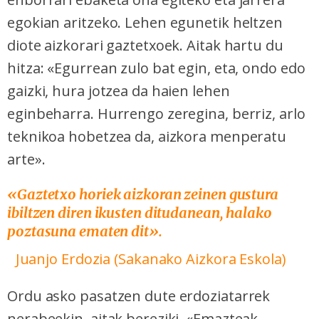
egokian aritzeko. Lehen egunetik heltzen
diote aizkorari gaztetxoek. Aitak hartu du
hitza: «Egurrean zulo bat egin, eta, ondo edo
gaizki, hura jotzea da haien lehen
eginbeharra. Hurrengo zeregina, berriz, arlo
teknikoa hobetzea da, aizkora menperatu
arte».
«Gaztetxo horiek aizkoran zeinen gustura
ibiltzen diren ikusten ditudanean, halako
poztasuna ematen dit
»
.
Juanjo Erdozia
(Sakanako Aizkora Eskola)
Ordu asko pasatzen dute erdoziatarrek
nerabeekin, aitak bereziki. «Emazteak