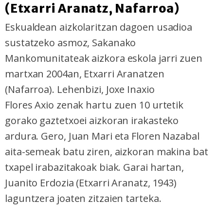
(Etxarri Aranatz, Nafarroa)
Eskualdean aizkolaritzan dagoen usadioa
sustatzeko asmoz, Sakanako
Mankomunitateak aizkora eskola jarri zuen
martxan 2004an, Etxarri Aranatzen
(Nafarroa). Lehenbizi, Joxe Inaxio
Flores Axio zenak hartu zuen 10 urtetik
gorako gaztetxoei aizkoran irakasteko
ardura. Gero, Juan Mari eta Floren Nazabal
aita-semeak batu ziren, aizkoran makina bat
txapel irabazitakoak biak. Garai hartan,
Juanito Erdozia (Etxarri Aranatz, 1943)
laguntzera joaten zitzaien tarteka.