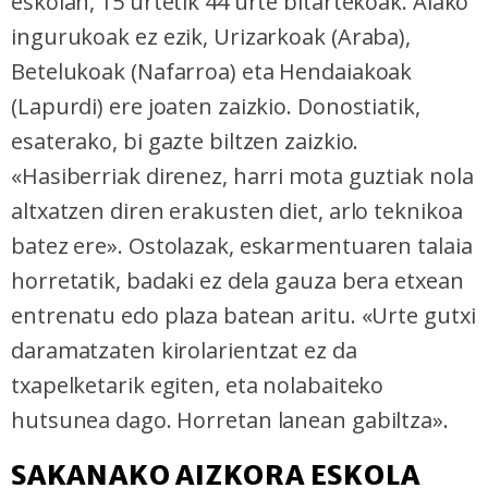
eskolan, 15 urtetik 44 urte bitartekoak. Aiako
ingurukoak ez ezik, Urizarkoak (Araba),
Betelukoak (Nafarroa) eta Hendaiakoak
(Lapurdi) ere joaten zaizkio. Donostiatik,
esaterako, bi gazte biltzen zaizkio.
«Hasiberriak direnez, harri mota guztiak nola
altxatzen diren erakusten diet, arlo teknikoa
batez ere». Ostolazak, eskarmentuaren talaia
horretatik, badaki ez dela gauza bera etxean
entrenatu edo plaza batean aritu. «Urte gutxi
daramatzaten kirolarientzat ez da
txapelketarik egiten, eta nolabaiteko
hutsunea dago. Horretan lanean gabiltza».
SAKANAKO AIZKORA ESKOLA