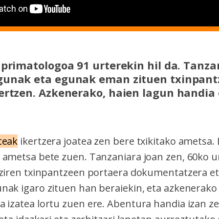
 primatologoa 91 urterekin hil da. Tanz
gunak eta egunak eman zituen txinpant
ertzen. Azkenerako, haien lagun handia 
teak
ikertzera joatea zen bere txikitako ametsa. 
 ametsa bete zuen. Tanzaniara joan zen, 60ko u
 ziren txinpantzeen portaera dokumentatzera et
nak igaro zituen han beraiekin, eta azkenerako
 izatea lortu zuen ere. Abentura handia izan ze