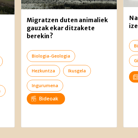
Na
Migratzen duten animaliek
iz
gauzak ekar ditzakete
berekin?
B
Biologia-Geologia
G
Hezkuntza
Ikusgela
Ingurumena
a
Bideoak