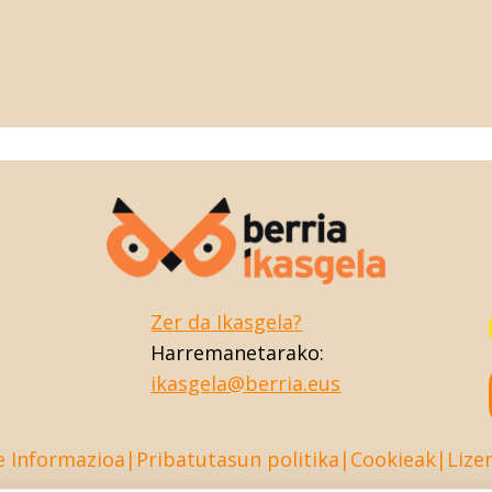
Zer da Ikasgela?
Harremanetarako:
ikasgela@berria.eus
e Informazioa
Pribatutasun politika
Cookieak
Lize