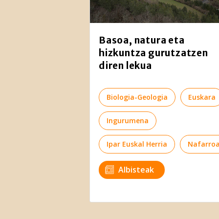
Basoa, natura eta
hizkuntza gurutzatzen
diren lekua
Biologia-Geologia
Euskara
Ingurumena
Ipar Euskal Herria
Nafarro
Albisteak