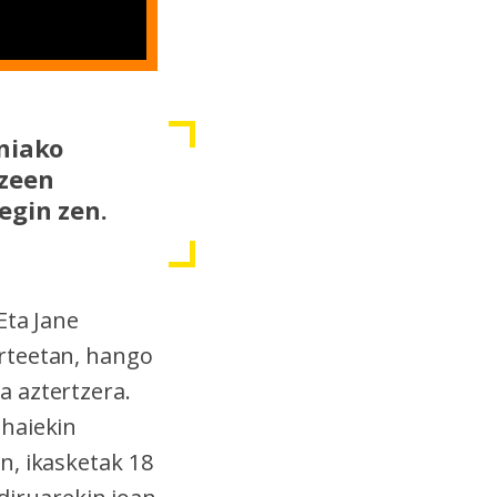
aniako
zeen
egin zen.
Eta Jane
rteetan, hango
a aztertzera.
 haiekin
n, ikasketak 18