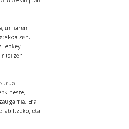
 diruarekin joan
a, urriaren
takoa zen.
y Leakey
ritsi zen
iburua
eak beste,
zaugarria. Era
erabiltzeko, eta