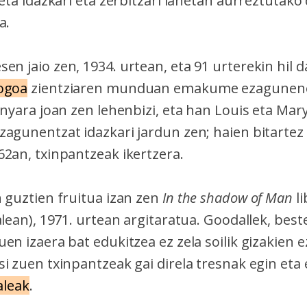
 eta idazkari eta zerbitzari lanetan aurreztutako
a.
en jaio zen, 1934. urtean, eta 91 urterekin hil d
ogoa
zientziaren munduan emakume ezagunene
enyara joan zen lehenbizi, eta han Louis eta Mar
agunentzat idazkari jardun zen; haien bitartez i
62an, txinpantzeak ikertzera.
n guztien fruitua izan zen
In the shadow of Man
l
alean), 1971. urtean argitaratua. Goodallek, best
en izaera bat edukitzea ez zela soilik gizakien e
i zuen txinpantzeak gai direla tresnak egin eta 
aleak
.