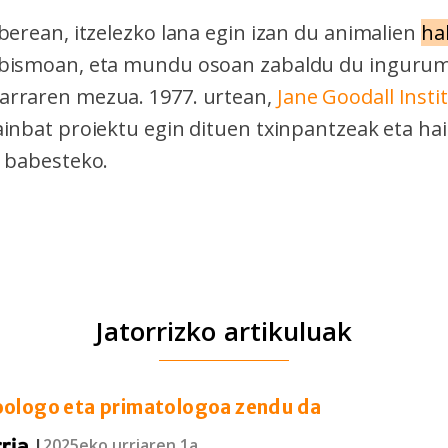
berean, itzelezko lana egin izan du animalien
ha
ibismoan, eta mundu osoan zabaldu du inguru
arraren mezua. 1977. urtean,
Jane Goodall Insti
ainbat proiektu egin dituen txinpantzeak eta ha
k babesteko.
Jatorrizko artikuluak
oologo eta primatologoa zendu da
|
2025eko urriaren 1a