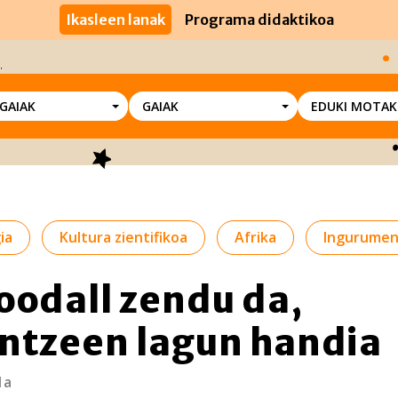
Ikasleen lanak
Programa didaktikoa
SGAIAK
GAIAK
EDUKI MOTAK
ia
Kultura zientifikoa
Afrika
Ingurume
oodall zendu da,
ntzeen lagun handia
1a