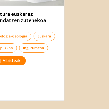
tura euskaraz
endatzen zutenekoa
iologia-Geologia
Euskara
ipuzkoa
Ingurumena
Albisteak