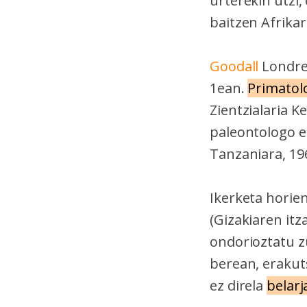
urterekin utzi,
baitzen Afrikar
Goodall
Londres
1ean.
Primatol
Zientzialaria K
paleontologo ez
Tanzaniara, 19
Ikerketa horie
(Gizakiaren itz
ondorioztatu zu
berean, erakuts
ez direla
belarj