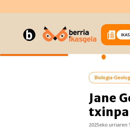
IKA
Biologia-Geolog
Jane G
txinpa
2025eko urriaren 