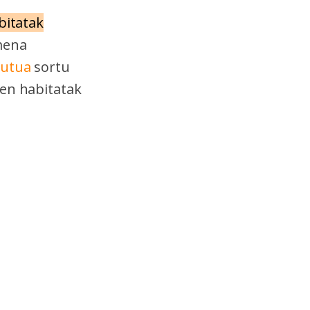
bitatak
mena
tutua
sortu
ien habitatak