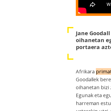
Jane Goodall
oihanetan e
portaera azt
Afrikara
prima
Goodallek bere
oihanetan bizi
Egunak eta egu
harreman estua