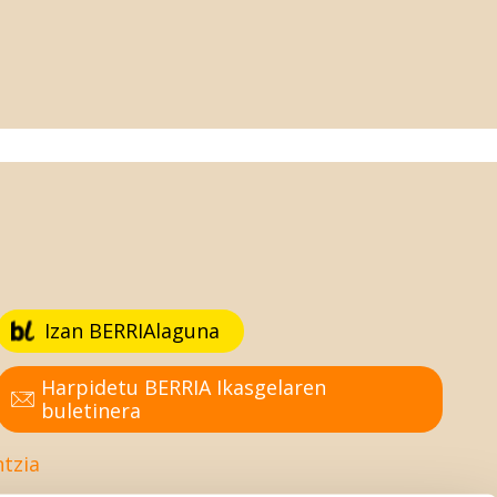
Izan BERRIAlaguna
Harpidetu BERRIA Ikasgelaren
buletinera
ntzia