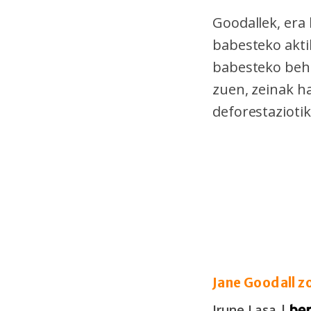
Goodallek, era 
babesteko akt
babesteko beh
zuen, zeinak h
deforestazioti
Jane Goodall z
Irune Lasa |