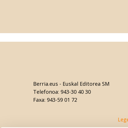
Berria.eus
- Euskal Editorea SM
Telefonoa:
943-30 40 30
Faxa:
943-59 01 72
Leg