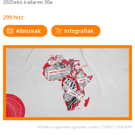
2025eko irailaren 30a
299 hitz
Albisteak
Infografiak
Afrikako maparekin egindako irudia. CORRECT THE MAP