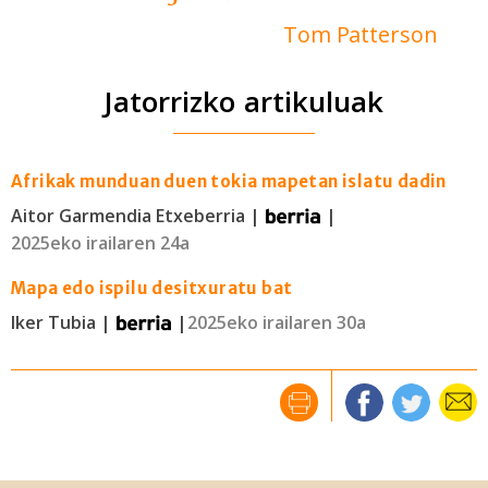
erabiltzeko baimen esplizitua ematen diguzu.
Gehiago
Tom Patterson
irakurri
Jatorrizko artikuluak
Afrikak munduan duen tokia mapetan islatu dadin
Aitor Garmendia Etxeberria |
|
2025eko irailaren 24a
Mapa edo ispilu desitxuratu bat
Iker Tubia |
|
2025eko irailaren 30a