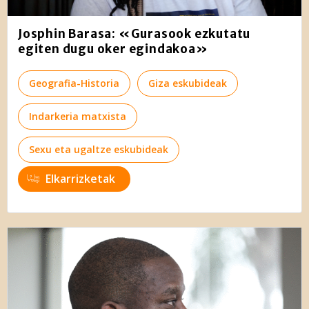
Josphin Barasa: «Gurasook ezkutatu
egiten dugu oker egindakoa»
Geografia-Historia
Giza eskubideak
Indarkeria matxista
Sexu eta ugaltze eskubideak
Elkarrizketak