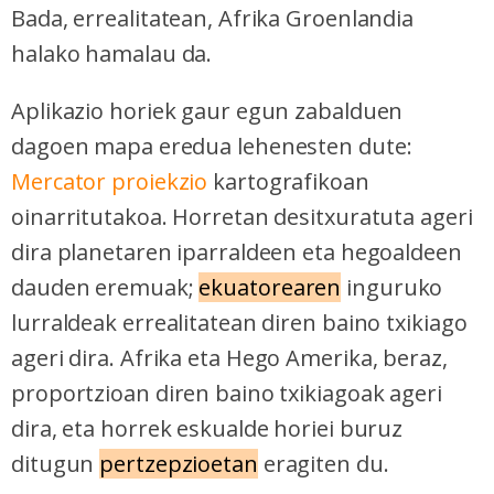
Bada, errealitatean, Afrika Groenlandia
halako hamalau da.
Aplikazio horiek gaur egun zabalduen
dagoen mapa eredua lehenesten dute:
Mercator proiekzio
kartografikoan
oinarritutakoa. Horretan desitxuratuta ageri
dira planetaren iparraldeen eta hegoaldeen
dauden eremuak;
ekuatorearen
inguruko
lurraldeak errealitatean diren baino txikiago
ageri dira.
Afrika eta Hego Amerika, beraz,
proportzioan diren baino txikiagoak ageri
dira, eta horrek eskualde horiei buruz
ditugun
pertzepzioetan
eragiten du.