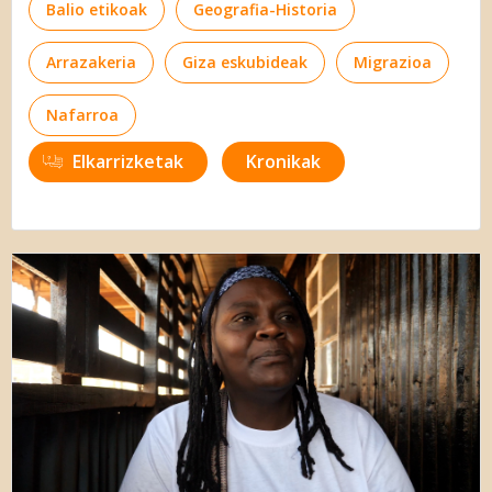
Balio etikoak
Geografia-Historia
Arrazakeria
Giza eskubideak
Migrazioa
Nafarroa
Elkarrizketak
Kronikak