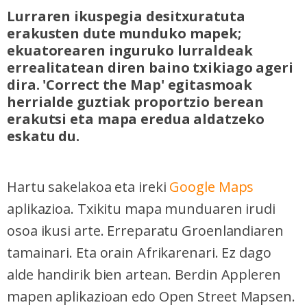
Lurraren ikuspegia desitxuratuta
erakusten dute munduko mapek;
ekuatorearen inguruko lurraldeak
errealitatean diren baino txikiago ageri
dira. 'Correct the Map' egitasmoak
herrialde guztiak proportzio berean
erakutsi eta mapa eredua aldatzeko
eskatu du.
Hartu sakelakoa eta ireki
Google Maps
aplikazioa. Txikitu mapa munduaren irudi
osoa ikusi arte. Erreparatu Groenlandiaren
tamainari. Eta orain Afrikarenari. Ez dago
alde handirik bien artean. Berdin Appleren
mapen aplikazioan edo Open Street Mapsen.