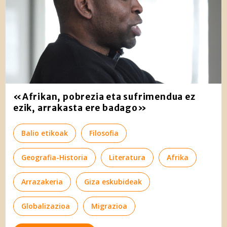
«Afrikan, pobrezia eta sufrimendua ez
ezik, arrakasta ere badago»
Balio etikoak
Filosofia
Geografia-Historia
Literatura
Afrika
Arrazakeria
Giza eskubideak
Globalizazioa
Migrazioa