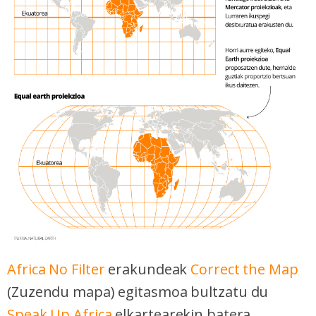
Africa No Filter
erakundeak
Correct the Map
(Zuzendu mapa) egitasmoa bultzatu du
Speak Up Africa
elkartearekin batera.