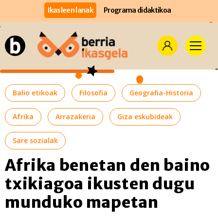
Ikasleen lanak
Programa didaktikoa
Balio etikoak
Filosofia
Geografia-Historia
Afrika
Arrazakeria
Giza eskubideak
Sare sozialak
Afrika benetan den baino
txikiagoa ikusten dugu
munduko mapetan