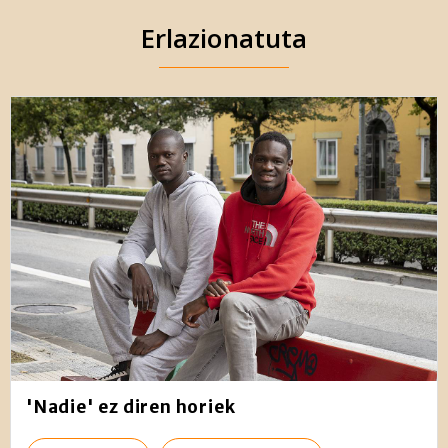
Erlazionatuta
'Nadie' ez diren horiek