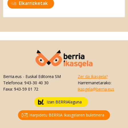
Elkarrizketak
Berria.eus
- Euskal Editorea SM
Zer da Ikasgela?
Telefonoa:
943-30 40 30
Harremanetarako:
Faxa:
943-59 01 72
ikasgela@berria.eus
Izan BERRIAlaguna
Harpidetu BERRIA Ikasgelaren buletinera