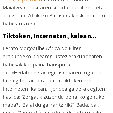
Maiatzean hasi ziren sinadurak biltzen, eta
abuztuan, Afrikako Batasunak eskaera hori
babestu zuen.
Tiktoken, Interneten, kalean...
Lerato Mogoatlhe Africa No Filter
erakundeko kidearen ustez erakundearen
babesak kanpaina hauspotu
du:
«Hedabideetan egitasmoaren inguruan
hitz egiten ari dira, baita Tiktoken ere,
Interneten, kalean... Jendea galderak egiten
hasi da: 'Zergatik zuzendu beharko genuke
mapa?', 'Ba al du garrantzirik?'. Bada, bai,
noski. Geografiaren arloko desinformazio