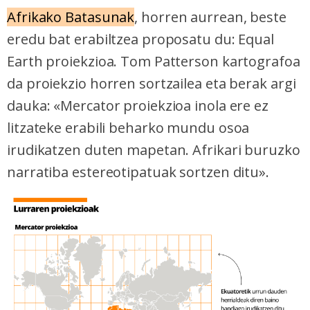
Afrikako Batasunak
, horren aurrean, beste
eredu bat erabiltzea proposatu du: Equal
Earth proiekzioa. Tom Patterson kartografoa
da proiekzio horren sortzailea eta berak argi
dauka: «Mercator proiekzioa inola ere ez
litzateke erabili beharko mundu osoa
irudikatzen duten mapetan.
Afrikari buruzko
narratiba estereotipatuak sortzen ditu».