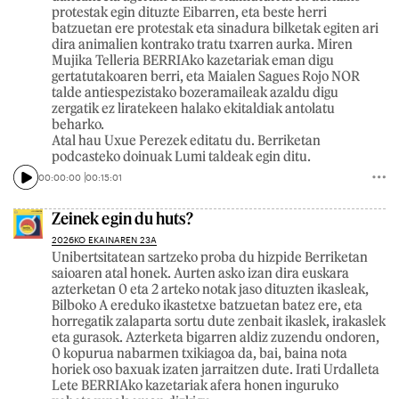
protestak egin dituzte Eibarren, eta beste herri
batzuetan ere protestak eta sinadura bilketak egiten ari
dira animalien kontrako tratu txarren aurka. Miren
Mujika Telleria BERRIAko kazetariak eman digu
gertatutakoaren berri, eta Maialen Sagues Rojo NOR
talde antiespezistako bozeramaileak azaldu digu
zergatik ez liratekeen halako ekitaldiak antolatu
beharko.
Atal hau Uxue Perezek editatu du. Berriketan
podcasteko doinuak Lumi taldeak egin ditu.
00:00:00
00:15:01
Zeinek egin du huts?
2026KO EKAINAREN 23A
Unibertsitatean sartzeko proba du hizpide Berriketan
saioaren atal honek. Aurten asko izan dira euskara
azterketan 0 eta 2 arteko notak jaso dituzten ikasleak,
Bilboko A ereduko ikastetxe batzuetan batez ere, eta
horregatik zalaparta sortu dute zenbait ikaslek, irakaslek
eta gurasok. Azterketa bigarren aldiz zuzendu ondoren,
0 kopurua nabarmen txikiagoa da, bai, baina nota
horiek oso baxuak izaten jarraitzen dute. Irati Urdalleta
Lete BERRIAko kazetariak afera honen inguruko