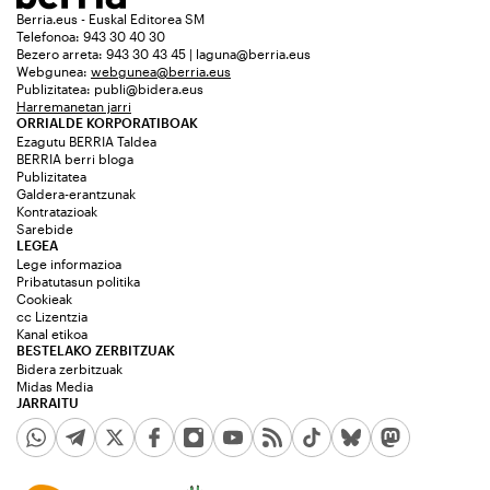
Berria.eus - Euskal Editorea SM
Telefonoa: 943 30 40 30
Bezero arreta: 943 30 43 45 | laguna@berria.eus
Webgunea:
webgunea@berria.eus
Publizitatea:
publi@bidera.eus
Harremanetan jarri
ORRIALDE KORPORATIBOAK
Ezagutu BERRIA Taldea
BERRIA berri bloga
Publizitatea
Galdera-erantzunak
Kontratazioak
Sarebide
LEGEA
Lege informazioa
Pribatutasun politika
Cookieak
cc Lizentzia
Kanal etikoa
BESTELAKO ZERBITZUAK
Bidera zerbitzuak
Midas Media
JARRAITU