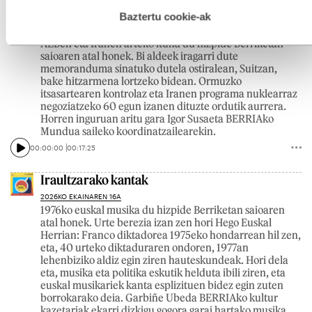
hau onartuz gero, teknologia hori erabiltzeko baimen
Berriro abiapuntuan?
esplizitua ematen diguzu.
Gehiago irakurri
Baztertu cookie-ak
2026KO EKAINAREN 17A
AEBen eta Iranen arteko ituna du hizpide Berriketan
saioaren atal honek. Bi aldeek iragarri dute
memoranduma sinatuko dutela ostiralean, Suitzan,
bake hitzarmena lortzeko bidean. Ormuzko
itsasartearen kontrolaz eta Iranen programa nuklearraz
negoziatzeko 60 egun izanen dituzte ordutik aurrera.
Horren inguruan aritu gara Igor Susaeta BERRIAko
Mundua saileko koordinatzailearekin.
00:00:00
00:17:25
Iraultzarako kantak
2026KO EKAINAREN 16A
1976ko euskal musika du hizpide Berriketan saioaren
atal honek. Urte berezia izan zen hori Hego Euskal
Herrian: Franco diktadorea 1975eko hondarrean hil zen,
eta, 40 urteko diktaduraren ondoren, 1977an
lehenbiziko aldiz egin ziren hauteskundeak. Hori dela
eta, musika eta politika eskutik helduta ibili ziren, eta
euskal musikariek kanta esplizituen bidez egin zuten
borrokarako deia. Garbiñe Ubeda BERRIAko kultur
kazetariak ekarri dizkigu gogora garai hartako musika