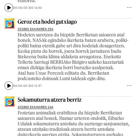
editorea.
00:00:00
00:14:53
Geroz eta hodei gutxiago
2026KO EKAINAREN 25A
Hodeien saretzea du hizpide Berriketan saioaren atal
honek. NASAk egindako ikerketa baten arabera, poliki-
poliki baina etenik gabe ari dira hodeiak desagertzen.
Kezka piztu du horrek, joera horrek jarraitzen badu
litekeena baita klima aldaketa areagotzea. Enekoitz
Telleria Sarriegi BERRIAko Bizigiro saileko kazetariak
eman dizkigu ikerketa horri buruzko azalpenak.
Atal hau Uxue Perezek editatu du. Berriketan
podcasteko doinuak Lumi taldeak egin ditu.
00:00:00
00:12:57
Sokamuturra atzera berriz
2026KO EKAINAREN 24A
Festetan animaliak erabiltzea du hizpide Berriketan
saioaren atal honek. Hamar urteren ondotik, Eibarko
Udalak sokamuturra antolatu du aurtengo sanjoanetan,
atzean utzitako tradizioak atzera berriz antolatu
daitezkeela agerian utzita. Sokamuturraren aurkako