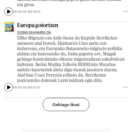
eta giroa.
00:00:00
00:16:57
Europa gotortzen
2026KO EKAINAREN 15A
EBko Migrazio eta Asilo Ituna du hizpide Berriketan
saioaren atal honek. Ekainaren 12an sartu zen
indarrean, eta Europako Batasuneko migrazio politika
aldatu eta bateratuko du, baita gogortu ere. Mugak
gehiago kontrolatuko dituzte migratzaileen eskubideen
kaltetan. Beñat Mujika Telleria BERRIAko Mundua
saileko kazetariak aletu digu itunak jasotzen duena.
Atal hau Uxue Perezek editatu du. Berriketan
podcasteko doinuak Lumi taldeak egin ditu.
00:00:00
00:12:21
Gehiago ikusi