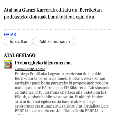
Atal hau Garazi Karrerak editatu du. Berriketan
podcasteko doinuak Lumi taldeak egin ditu.
GAIAK
Tubia, Iker
Politika munduan
ATAL GEHIAGO
Proba egiteko hitzarmen bat
2026KO EKAINAREN 26A
Enplegu Publikoko Legearen erreforma du hizpide
Berriketan saioaren atal honek. Euskara eskakizunen
aurkako epaiei hesia paratzeko bi proposamen zeuden
mahai gainean: EAJrena eta EH Bildurena. Adostasunik
ez dutenez lortu, EAJrena onartzea ahalbidetu du EH
Bilduk, zenbait baldintza adostuta. Bi alderdi horien
artean itun bat egitea ez da batere ohikoa. Lege
erreformaz eta itunaz aritu zaizkigu Irati Urdalleta Lete
BERRIAko kazetaria eta Jon Olano Urain BERRIAko