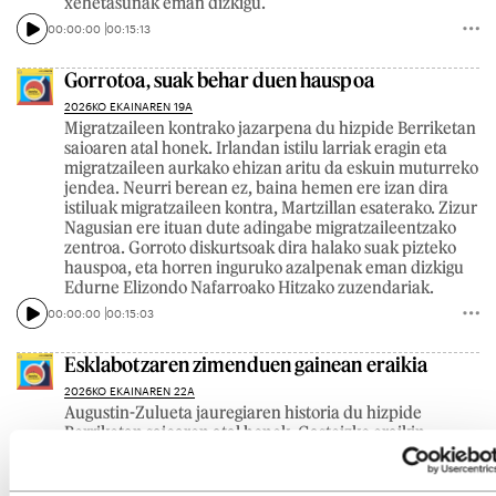
xehetasunak eman dizkigu.
00:00:00
00:15:13
Gorrotoa, suak behar duen hauspoa
2026KO EKAINAREN 19A
Migratzaileen kontrako jazarpena du hizpide Berriketan
saioaren atal honek. Irlandan istilu larriak eragin eta
migratzaileen aurkako ehizan aritu da eskuin muturreko
jendea. Neurri berean ez, baina hemen ere izan dira
istiluak migratzaileen kontra, Martzillan esaterako. Zizur
Nagusian ere ituan dute adingabe migratzaileentzako
zentroa. Gorroto diskurtsoak dira halako suak pizteko
hauspoa, eta horren inguruko azalpenak eman dizkigu
Edurne Elizondo Nafarroako Hitzako zuzendariak.
00:00:00
00:15:03
Esklabotzaren zimenduen gainean eraikia
2026KO EKAINAREN 22A
Augustin-Zulueta jauregiaren historia du hizpide
Berriketan saioaren atal honek. Gasteizko eraikin
horretan Arabako Arte Ederren Museoa dago orain. XX.
mende hasieran eraiki zuten Elvira Zuluetak eskatuta.
Elvira Zulueta esklabista baten alaba zen, eta esklaboen