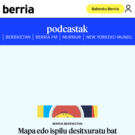
Babestu Berria
podcastak
BERRIKETAN
BERRIA FM
MURMUR
NEW YORKEKO MUNDU
BERRIA BERRIKETAN
Mapa edo ispilu desitxuratu bat