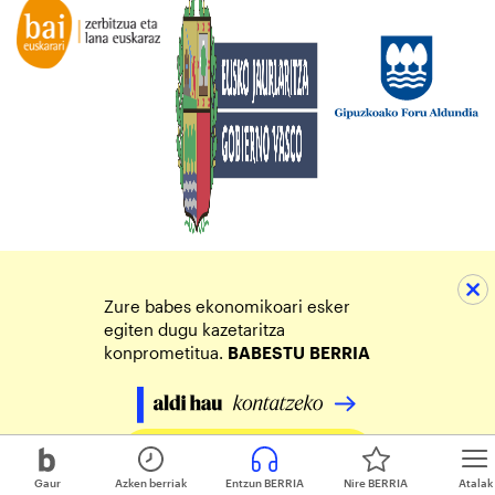
Zure babes ekonomikoari esker
egiten dugu kazetaritza
konprometitua.
BABESTU
BERRIA
Egin zure ekarpena
Gaur
Azken berriak
Entzun BERRIA
Nire BERRIA
Atalak