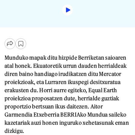
Munduko mapak ditu hizpide Berriketan saioaren
atal honek. Ekuatoretik urrun dauden herrialdeak
diren baino handiago irudikatzen ditu Mercator
proiekzioak, eta Lurraren ikuspegi desitxuratua
erakusten du. Horri aurre egiteko, Equal Earth
proiekzioa proposatzen dute, herrialde guztiak
proportzio bertsuan ikus daitezen. Aitor
Garmendia Etxeberria BERRIAko Mundua saileko
kazetariak auzi honen inguruko xehetasunak eman
dizkigu.