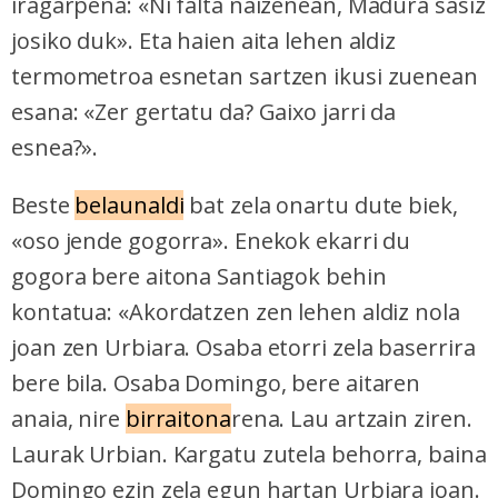
iragarpena: «Ni falta naizenean, Madura sasiz
josiko duk». Eta haien aita lehen aldiz
termometroa esnetan sartzen ikusi zuenean
esana: «Zer gertatu da? Gaixo jarri da
esnea?».
Beste
belaunaldi
bat zela onartu dute biek,
«oso jende gogorra». Enekok ekarri du
gogora bere aitona Santiagok behin
kontatua: «Akordatzen zen lehen aldiz nola
joan zen Urbiara. Osaba etorri zela baserrira
bere bila. Osaba Domingo, bere aitaren
anaia, nire
birraitona
rena. Lau artzain ziren.
Laurak Urbian. Kargatu zutela behorra, baina
Domingo ezin zela egun hartan Urbiara joan.