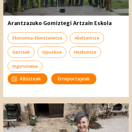
Arantzazuko Gomiztegi Artzain Eskola
Ekonomia-Ekintzailetza
Abelzaintza
Gazteak
Gipuzkoa
Hezkuntza
Ingurumena
Albisteak
Erreportajeak