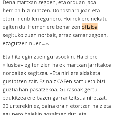
Dena martxan zegoen, eta orduan jada
herrian bizi nintzen. Donostiara joan eta
etorri nenbilen egunero. Horrek ere nekatu
egiten du. Hemen ere behar zen
ofizioa
segituko zuen norbait, erraz samar zegoen,
ezagutzen nuen...».
Eta hitz egin zuen gurasoekin. Haiei ere
«ilusioa» egiten zien haiek martxan jarritakoa
norbaitek segitzea. «Eta niri ere aldaketa
gustatzen zait. Ez naiz CAFen sartu eta bizi
guztia han pasatzekoa. Gurasoak gertu
edukitzea ere bazen garrantzitsua niretzat.
20 urterekin ez, baina orain etortzen naiz eta
egunero haiekin gosaltzen dut, eta