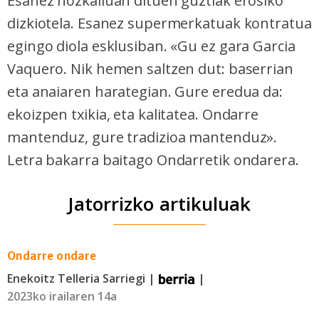
Esanez hozkailuan dituen guztiak erosiko
dizkiotela. Esanez supermerkatuak kontratua
egingo diola esklusiban. «Gu ez gara Garcia
Vaquero. Nik hemen saltzen dut: baserrian
eta anaiaren harategian. Gure eredua da:
ekoizpen txikia, eta kalitatea. Ondarre
mantenduz, gure tradizioa mantenduz».
Letra bakarra baitago Ondarretik ondarera.
Jatorrizko artikuluak
Ondarre ondare
Enekoitz Telleria Sarriegi |
|
2023ko irailaren 14a