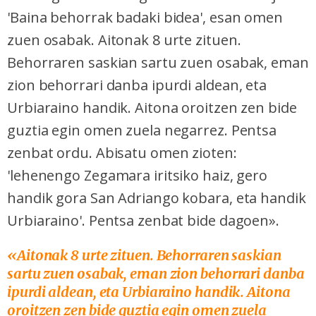
'Baina behorrak badaki bidea', esan omen
zuen osabak. Aitonak 8 urte zituen.
Behorraren saskian sartu zuen osabak, eman
zion behorrari danba ipurdi aldean, eta
Urbiaraino handik. Aitona oroitzen zen bide
guztia egin omen zuela negarrez. Pentsa
zenbat ordu. Abisatu omen zioten:
'lehenengo Zegamara iritsiko haiz, gero
handik gora San Adriango kobara, eta handik
Urbiaraino'. Pentsa zenbat bide dagoen».
«Aitonak 8 urte zituen. Behorraren saskian
sartu zuen osabak, eman zion behorrari danba
ipurdi aldean, eta Urbiaraino handik. Aitona
oroitzen zen bide guztia egin omen zuela