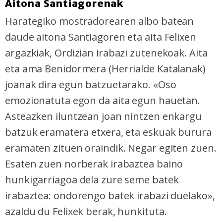
Aitona Santiagorenak
Harategiko mostradorearen albo batean
daude aitona Santiagoren eta aita Felixen
argazkiak, Ordizian irabazi zutenekoak. Aita
eta ama Benidormera (Herrialde Katalanak)
joanak dira egun batzuetarako. «Oso
emozionatuta egon da aita egun hauetan.
Asteazken iluntzean joan nintzen enkargu
batzuk eramatera etxera, eta eskuak burura
eramaten zituen oraindik. Negar egiten zuen.
Esaten zuen norberak irabaztea baino
hunkigarriagoa dela zure seme batek
irabaztea: ondorengo batek irabazi duelako»,
azaldu du Felixek berak, hunkituta.