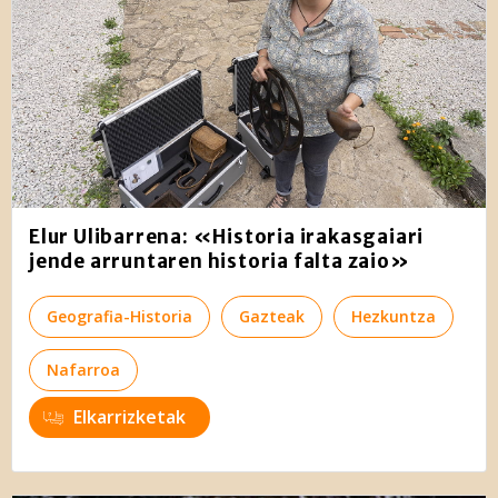
Elur Ulibarrena: «Historia irakasgaiari
jende arruntaren historia falta zaio»
Geografia-Historia
Gazteak
Hezkuntza
Nafarroa
Elkarrizketak