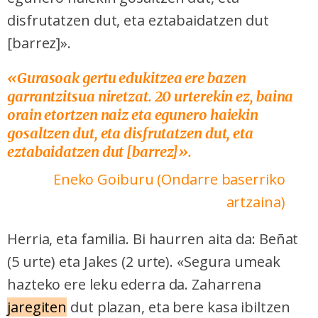
disfrutatzen dut, eta eztabaidatzen dut
[barrez]».
«Gurasoak gertu edukitzea ere bazen
garrantzitsua niretzat. 20 urterekin ez, baina
orain etortzen naiz eta egunero haiekin
gosaltzen dut, eta disfrutatzen dut, eta
eztabaidatzen dut [barrez]».
Eneko Goiburu (Ondarre baserriko
artzaina)
Herria, eta familia. Bi haurren aita da: Beñat
(5 urte) eta Jakes (2 urte). «Segura umeak
hazteko ere leku ederra da. Zaharrena
jaregiten
dut plazan, eta bere kasa ibiltzen