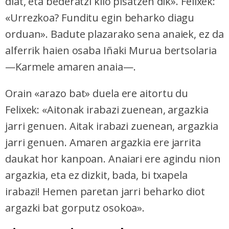
diat, eta bederatzi kilo pisatzen dik». Felixek:
«Urrezkoa? Funditu egin beharko diagu
orduan». Badute plazarako sena anaiek, ez da
alferrik haien osaba Iñaki Murua bertsolaria
—Karmele amaren anaia—.
Orain «arazo bat» duela ere aitortu du
Felixek: «Aitonak irabazi zuenean, argazkia
jarri genuen. Aitak irabazi zuenean, argazkia
jarri genuen. Amaren argazkia ere jarrita
daukat hor kanpoan. Anaiari ere agindu nion
argazkia, eta ez dizkit, bada, bi txapela
irabazi! Hemen paretan jarri beharko diot
argazki bat gorputz osokoa».