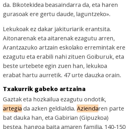
da. Bikotekidea beasaindarra da, eta haren
gurasoak ere gertu daude, laguntzeko».
Lekukoak ez dakar jakituriarik erantsita.
Aitonarenak eta aitarenak ezagutu arren,
Arantzazuko artzain eskolako erremintak ere
ezagutu eta erabili nahi zituen Goiburuk, eta
beste urtebete egin zuen han, lekukoa
erabat hartu aurretik. 47 urte dauzka orain.
Txakurrik gabeko artzaina
Gaztak eta hozkailua ezagutu ondotik,
artegia
da azken geldialdia.
Azienda
ren parte
bat dauka han, eta Gabirian (Gipuzkoa)
bestea, hangoa baita amaren familia. 140-150