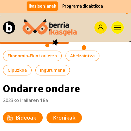
Ikasleen lanak
Programa didaktikoa
Ekonomia-Ekintzailetza
Abelzaintza
Gipuzkoa
Ingurumena
Ondarre ondare
2023ko irailaren 18a
Bideoak
Kronikak