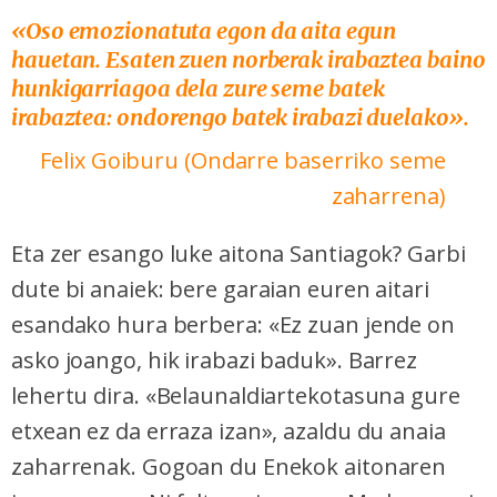
«Oso emozionatuta egon da aita egun
hauetan. Esaten zuen norberak irabaztea baino
hunkigarriagoa dela zure seme batek
irabaztea: ondorengo batek irabazi duelako».
Felix Goiburu (Ondarre baserriko seme
zaharrena)
Eta zer esango luke aitona Santiagok? Garbi
dute bi anaiek: bere garaian euren aitari
esandako hura berbera: «Ez zuan jende on
asko joango, hik irabazi baduk». Barrez
lehertu dira. «Belaunaldiartekotasuna gure
etxean ez da erraza izan», azaldu du anaia
zaharrenak. Gogoan du Enekok aitonaren