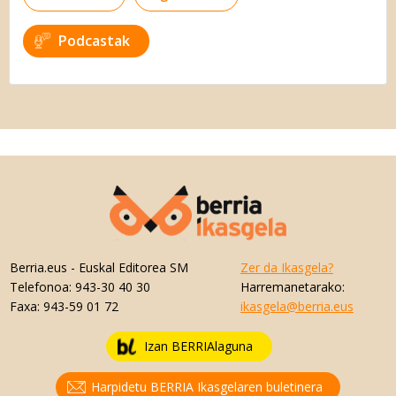
Podcastak
Berria.eus
- Euskal Editorea SM
Zer da Ikasgela?
Telefonoa:
943-30 40 30
Harremanetarako:
Faxa:
943-59 01 72
ikasgela@berria.eus
Izan BERRIAlaguna
Harpidetu BERRIA Ikasgelaren buletinera