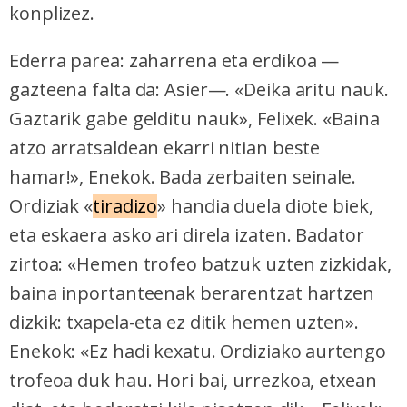
konplizez.
Ederra parea: zaharrena eta erdikoa —
gazteena falta da: Asier—. «Deika aritu nauk.
Gaztarik gabe gelditu nauk», Felixek. «Baina
atzo arratsaldean ekarri nitian beste
hamar!», Enekok. Bada zerbaiten seinale.
Ordiziak «
tiradizo
» handia duela diote biek,
eta eskaera asko ari direla izaten. Badator
zirtoa: «Hemen trofeo batzuk uzten zizkidak,
baina inportanteenak berarentzat hartzen
dizkik: txapela-eta ez ditik hemen uzten».
Enekok: «Ez hadi kexatu. Ordiziako aurtengo
trofeoa duk hau. Hori bai, urrezkoa, etxean