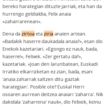
bereko harategian dituzte jarriak, eta han da
hurrengo geldialdia, Felix anaia
«zaharrarenean».
Dena da
zirtoa
eta
ziria
anaien artean.
«Badakik haserre daukadala anaia?», esan dio
Enekok kazetariari. «Egongo ez nauk, bada,
haserre!», Felixek. «Zer gertatu da?»,
kazetariak. «Joan den larunbatean, Euskadi
Irratiko elkarrizketan ez zian, bada, esan:
'anaia zaharrak saltzen ditu gaztak
harategian'. Posible ote? Euskal Herri
osoaren aurrean deitzea anaiari 'zaharra'. Nik
dakidala 'zaharrena' nauk», dio Felixek, keinu