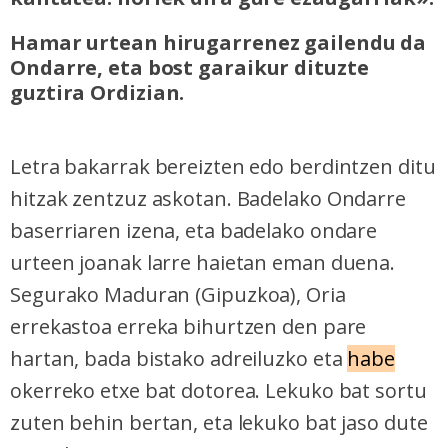
Hamar urtean hirugarrenez gailendu da
Ondarre, eta bost garaikur dituzte
guztira Ordizian.
Letra bakarrak bereizten edo berdintzen ditu
hitzak zentzuz askotan. Badelako Ondarre
baserriaren izena, eta badelako ondare
urteen joanak larre haietan eman duena.
Segurako Maduran (Gipuzkoa), Oria
errekastoa erreka bihurtzen den pare
hartan, bada bistako adreiluzko eta
habe
okerreko etxe bat dotorea. Lekuko bat sortu
zuten behin bertan, eta lekuko bat jaso dute