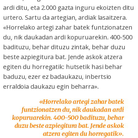
ardi ditu, eta 2.000 gazta inguru ekoizten ditu
urtero. Sartu da artegian, ardiak lasaitzera.
«Horrelako artegi zahar batek funtzionatzen
du, nik daukadan ardi kopuruarekin. 400-500
badituzu, behar dituzu zintak, behar duzu
beste azpiegitura bat. Jende askok atzera
egiten du horregatik: hutsetik hasi behar
baduzu, ezer ez badaukazu, inbertsio
erraldoia daukazu egin beharra».
«Horrelako artegi zahar batek
funtzionatzen du, nik daukadan ardi
kopuruarekin. 400-500 badituzu, behar
duzu beste azpiegitura bat. Jende askok
atzera egiten du horregatik».