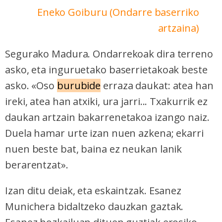
Eneko Goiburu (Ondarre baserriko
artzaina)
Segurako Madura. Ondarrekoak dira terreno
asko, eta inguruetako baserrietakoak beste
asko. «Oso
burubide
erraza daukat: atea han
ireki, atea han atxiki, ura jarri... Txakurrik ez
daukan artzain bakarrenetakoa izango naiz.
Duela hamar urte izan nuen azkena; ekarri
nuen beste bat, baina ez neukan lanik
berarentzat».
Izan ditu deiak, eta eskaintzak. Esanez
Munichera bidaltzeko dauzkan gaztak.