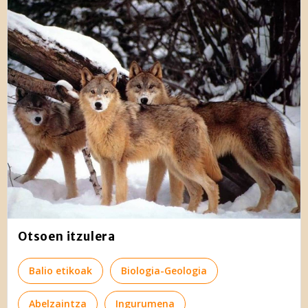
Otsoen itzulera
Balio etikoak
Biologia-Geologia
Abelzaintza
Ingurumena