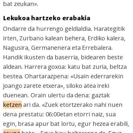
bat zeukan».
Lekukoa hartzeko erabakia
Ondarre da hurrengo geldialdia. Harategitik
irten, Zurbano kalean behera, Erdiko kalera,
Nagusira, Germanenera eta Errebalera.
Handik ikusten da baserria, bidearen beste
aldean. Harrera goxoa: katu bat zuria, beltza
bestea. Ohartarazpena: «Usain ederrarekin
joango zarete etxera», siloko atea ireki
duenean. Orain ulertu da dena: gaztak
ketzen
ari da. «Zuek etortzerako nahi nuen
dena prestatu: 06:00etan etorri naiz, sua
egin, brasa apur bat lortu, egur hezea erabili,