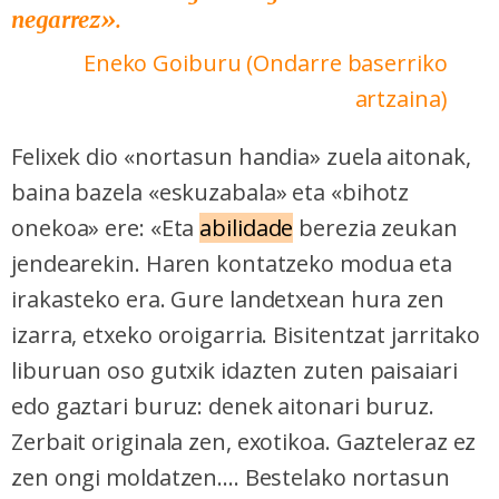
negarrez».
Eneko Goiburu (Ondarre baserriko
artzaina)
Felixek dio «nortasun handia» zuela aitonak,
baina bazela «eskuzabala» eta «bihotz
onekoa» ere: «Eta
abilidade
berezia zeukan
jendearekin. Haren kontatzeko modua eta
irakasteko era. Gure landetxean hura zen
izarra, etxeko oroigarria. Bisitentzat jarritako
liburuan oso gutxik idazten zuten paisaiari
edo gaztari buruz: denek aitonari buruz.
Zerbait originala zen, exotikoa. Gazteleraz ez
zen ongi moldatzen.... Bestelako nortasun