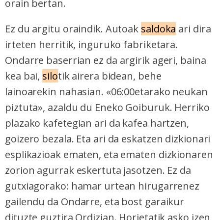
orain bertan.
Ez du argitu oraindik. Autoak
saldoka
ari dira
irteten herritik, inguruko fabriketara.
Ondarre baserrian ez da argirik ageri, baina
kea bai,
silo
tik airera bidean, behe
lainoarekin nahasian. «06:00etarako neukan
piztuta», azaldu du Eneko Goiburuk. Herriko
plazako kafetegian ari da kafea hartzen,
goizero bezala. Eta ari da eskatzen dizkionari
esplikazioak ematen, eta ematen dizkionaren
zorion agurrak eskertuta jasotzen. Ez da
gutxiagorako: hamar urtean hirugarrenez
gailendu da Ondarre, eta bost garaikur
dituzte guztira Ordizian. Horietatik asko izen