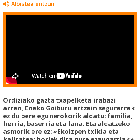
Albistea entzun
Ordiziako gazta txapelketa irabazi
arren, Eneko Goiburu artzain segurarrak
ez du bere egunerokorik aldatu: familia,
herria, baserria eta lana. Eta aldatzeko
asmorik ere ez: «Ekoizpen txikia eta
kalitatea: horiek dira gure ezaugarriak».