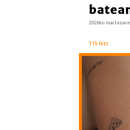
batea
2026ko martxoare
115 hitz