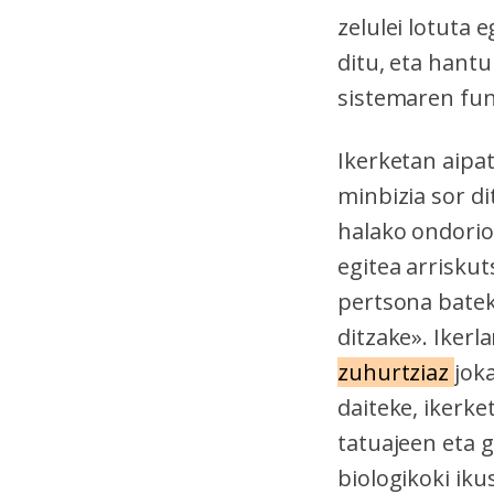
zelulei lotuta 
ditu, eta hantu
sistemaren fu
Ikerketan aipa
minbizia sor di
halako
ondorio
egitea arrisku
pertsona batek
ditzake». Ikerl
zuhurtziaz
jok
daiteke, ikerke
tatuajeen eta 
biologikoki iku