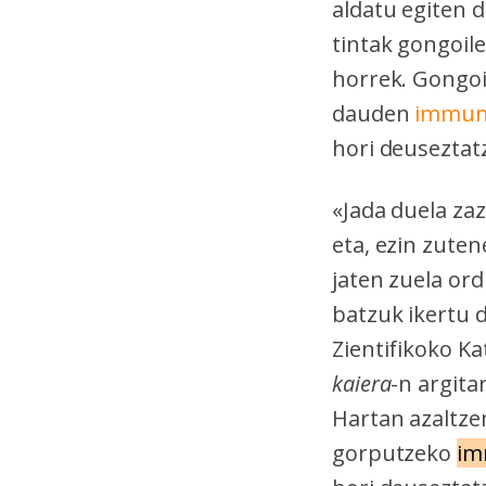
aldatu egiten 
tintak gongoil
horrek. Gongoi
dauden
immuni
hori deuseztat
«Jada duela za
eta, ezin zuten
jaten zuela or
batzuk ikertu d
Zientifikoko K
kaiera
-n argit
Hartan azaltze
gorputzeko
im