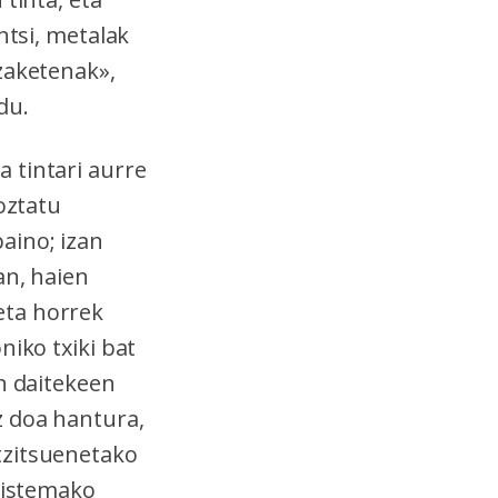
ntsi, metalak
zaketenak»,
du.
 tintari aurre
oztatu
aino; izan
an, haien
eta horrek
niko txiki bat
n daitekeen
z doa hantura,
tzitsuenetako
 sistemako