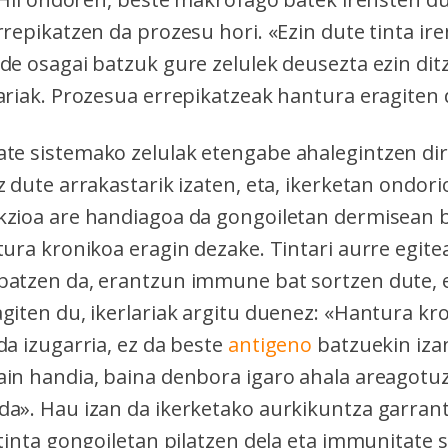
rrepikatzen da prozesu hori. «Ezin dute tinta ire
ude osagai batzuk gure zelulek deusezta ezin dit
lariak. Prozesua errepikatzeak hantura eragiten 
te sistemako zelulak etengabe ahalegintzen dira
z dute arrakastarik izaten, eta, ikerketan ondori
kzioa are handiagoa da gongoiletan dermisean b
tura kronikoa eragin dezake. Tintari aurre egite
batzen da, erantzun immune bat sortzen dute, 
giten du, ikerlariak argitu duenez: «Hantura kro
da izugarria, ez da beste
antigeno
batzuekin iza
ain handia, baina denbora igaro ahala areagotu
da». Hau izan da ikerketako aurkikuntza garran
 tinta gongoiletan pilatzen dela eta immunitate