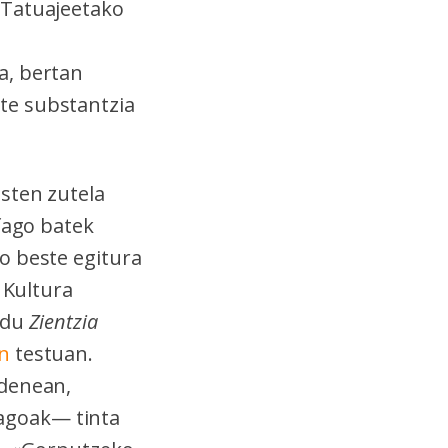
Tatuajeetako
a, bertan
te substantzia
nsten zutela
ofago batek
o beste egitura
 Kultura
 du
Zientzia
n
testuan.
 denean,
agoak— tinta