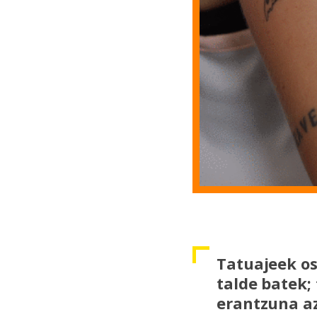
Tatuajeek os
talde batek;
erantzuna az