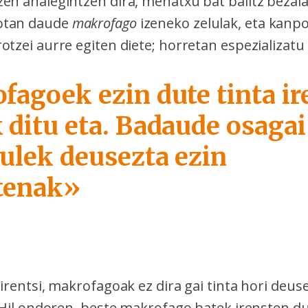
zen ahalegintzen dira, mehatxu bat balitz bezal
otan daude
makrofago
izeneko zelulak, eta kanpo
otzei aurre egiten diete; horretan espezializatu 
agoek ezin dute tinta ire
 ditu eta. Badaude osaga
lulek deusezta ezin
tenak»
 irentsi, makrofagoak ez dira gai tinta hori deus
. Hil ondoren, beste makrofago batek irensten du 