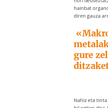
hori deuseztat
hainbat organ
diren gauza arr
«Makrof
metalak
gure ze
ditzake
Nahiz eta tinta
hil egiten dira