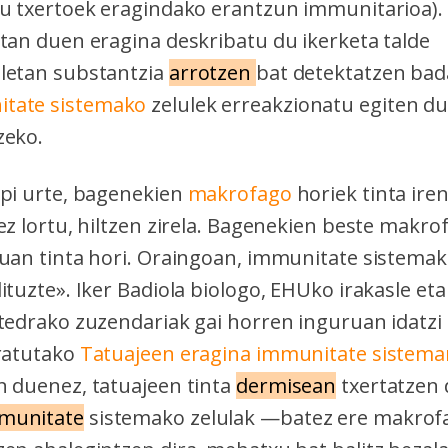
du txertoek eragindako erantzun immunitarioa).
etan duen eragina deskribatu du ikerketa talde
letan substantzia
arrotzen
bat detektatzen bad
tate sistemako
zelulek erreakzionatu egiten du
zeko.
zpi urte, bagenekien
makrofago
horiek tinta ire
ez lortu, hiltzen zirela. Bagenekien beste makr
duan tinta hori. Oraingoan, immunitate sistemak
ituzte». Iker Badiola biologo, EHUko irakasle eta
atedrako zuzendariak gai horren inguruan idatzi
aratutako
Tatuajeen eragina immunitate sistema
n duenez, tatuajeen tinta
dermisean
txertatzen
munitate
sistemako zelulak —batez ere makrof