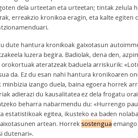
egoten dela urteetan eta urteetan; tintak zelula h
rak, erreakzio kronikoa eragin, eta kalte egiten
ntzionamenduari.
tu dute hantura kronikoak gaixotasun autoimm
tzakeela luzera begira. Badiolak, dena den,
azpi
 orokortuak ateratzeak baduela arriskurik: «Lo
tsua da. Ez du esan nahi hantura kronikoaren on
 minbizia izango duela, baina egoera horrek ar
ariak adierazi du kausalitatea ez dela frogatu orai
atzeko beharra nabarmendu du: «Hurrengo paus
ta estatistikoak egitea, ikusteko ea baden nolaba
gaixotasunen artean. Horrek
sostengua
emango 
si dutenari».