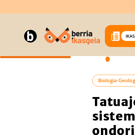
IKA
Biologia-Geolog
Tatuaj
sistem
ondori