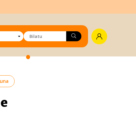
una
te