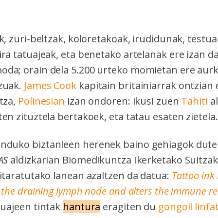
k, zuri-beltzak, koloretakoak, irudidunak, testua
ra tatuajeak, eta benetako artelanak ere izan da
da; orain dela 5.200 urteko momietan ere aurki
zuak.
James Cook
kapitain britainiarrak ontzian 
tza,
Polinesian
izan ondoren: ikusi zuen
Tahiti
al
en zituztela bertakoek, eta tatau esaten zietela.
nduko biztanleen herenek baino gehiagok dute
AS
aldizkarian Biomedikuntza Ikerketako Suitzak
gitaratutako lanean azaltzen da datua:
Tattoo ink
 the draining lymph node and alters the immune r
uajeen tintak
hantura
eragiten du
gongoil linfa