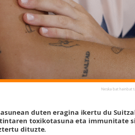
Neska bat hainbat t
asunean duten eragina ikertu du Suitza
 tintaren toxikotasuna eta immunitate 
tertu dituzte.