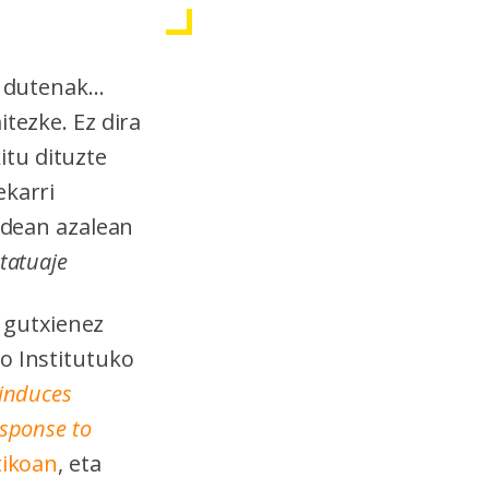
 dutenak...
itezke. Ez dira
tu dituzte
ekarri
dean azalean
tatuaje
 gutxienez
o Institutuko
 induces
esponse to
tikoan
, eta