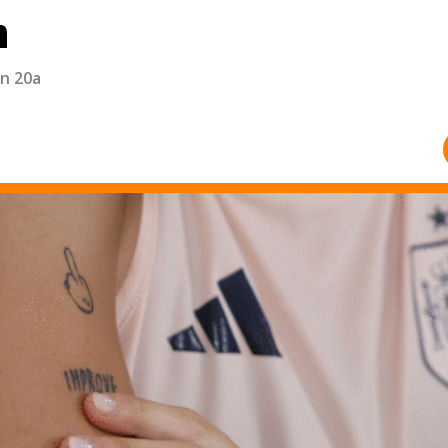
n
n 20a