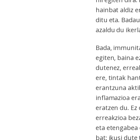
hainbat aldiz e
ditu eta. Bada
azaldu du iker
Bada, immunita
egiten, baina e
dutenez, errea
ere, tintak han
erantzuna akti
inflamazioa era
eratzen du. Ez 
erreakzioa bez
eta etengabea 
bat: ikusi dute