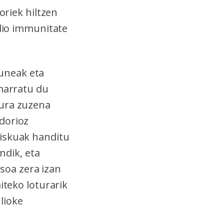
oriek hiltzen
 dio immunitate
uneak eta
marratu du
tura zuzena
dorioz
riskuak handitu
ndik, eta
oa zera izan
iteko loturarik
lioke