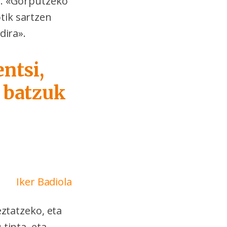
a. «Gorputzeko
tik sartzen
dira».
ntsi,
i batzuk
Iker Badiola
eztatzeko, eta
tinta, eta