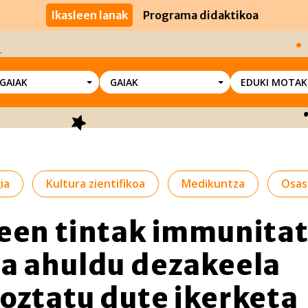
Ikasleen lanak
Programa didaktikoa
SGAIAK
GAIAK
EDUKI MOTAK
ia
Kultura zientifikoa
Medikuntza
Osas
een tintak immunita
a ahuldu dezakeela
oztatu dute ikerketa