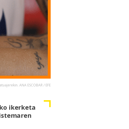
atuajerekin. ANA ESCOBAR / EFE
ko ikerketa
sistemaren