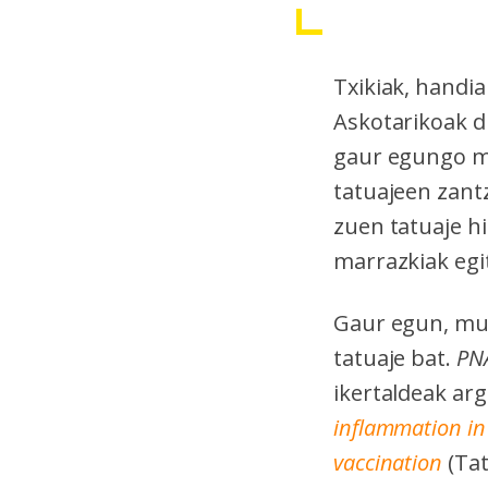
Txikiak, handia
Askotarikoak di
gaur egungo mo
tatuajeen zant
zuen tatuaje hi
marrazkiak egit
Gaur egun, mu
tatuaje bat.
PN
ikertaldeak ar
inflammation in
vaccination
(Tat