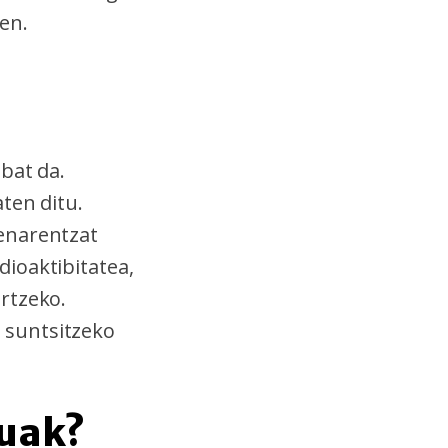
en.
 bat da.
ten ditu.
enarentzat
ioaktibitatea,
rtzeko.
 suntsitzeko
puak?