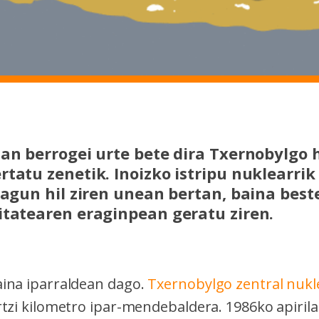
6an berrogei urte bete dira Txernobylg
rtatu zenetik. Inoizko istripu nuklearrik
 lagun hil ziren unean bertan, baina best
itatearen eraginpean geratu ziren.
ina iparraldean dago.
Txernobylgo zentral nukl
rtzi kilometro ipar-mendebaldera. 1986ko apiril