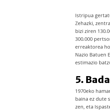
Istripua gerta
Zehazki, zentr
bizi ziren 130
300.000 pertso
erreaktorea h
Nazio Batuen E
estimazio batz
5. Bada
1970eko hama
baina ez dute 
zen, eta Ispast