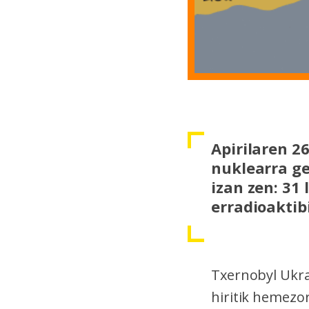
Apirilaren 2
nuklearra ge
izan zen: 31
erradioaktib
Txernobyl Ukra
hiritik hemezo