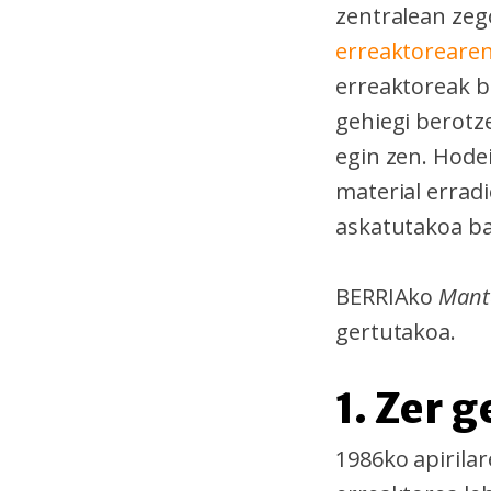
zentralean zeg
erreaktoreare
erreaktoreak b
gehiegi berotz
egin zen. Hode
material errad
askatutakoa bai
BERRIAko
Mant
gertutakoa.
1. Zer 
1986ko apirila