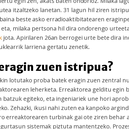
ertu egin zen, akats baten ondorioz. Milaka lagu
tea itzaltzeko lanetan. 31 lagun hil ziren istrip
baina beste asko erradioaktibitatearen eraginp
a eta, milaka pertsona hil dira ondorengo urteet
ak
jota. Apirilaren 26an berrogei urte bete dira in
learrik larriena gertatu zenetik.
 eragin zuen istripua?
in lotutako proba batek eragin zuen zentral n
aktorearen leherketa. Erreaktorea gelditu egin 
 batzuk egiteko, eta ingeniariek une hori apro
eko. Zehazki, ikusi nahi zuten ea kanpoko argind
ro erreaktorearen turbinak gai ote ziren behar 
egurtasun sistemak piztuta mantentzeko. Proze