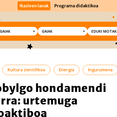
Ikasleen lanak
Programa didaktikoa
SGAIAK
GAIAK
EDUKI MOTAK
Kultura zientifikoa
Energia
Ingurumena
obylgo hondamendi
rra: urtemuga
oaktiboa