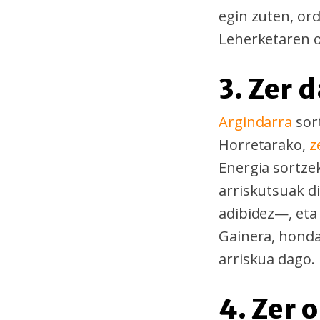
egin zuten, or
Leherketaren 
3. Zer 
Argindarra
sor
Horretarako,
z
Energia sortze
arriskutsuak d
adibidez—, eta
Gainera, honda
arriskua dago.
4. Zer 