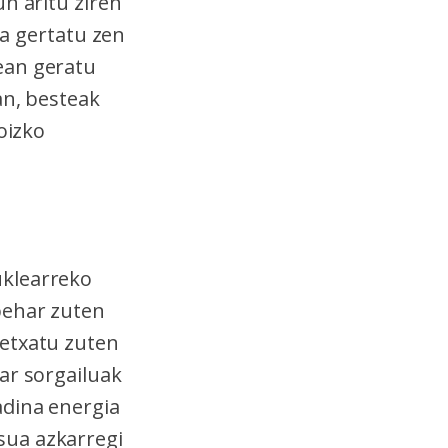
n aritu ziren
ua gertatu zen
ean geratu
an, besteak
oizko
uklearreko
behar zuten
betxatu zuten
ar sorgailuak
adina energia
sua azkarregi