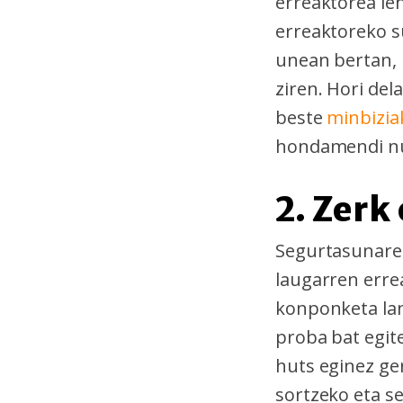
erreaktorea leh
erreaktoreko su
unean bertan, 
ziren. Hori del
beste
minbizi
hondamendi nuk
2. Zerk
Segurtasunarek
laugarren erre
konponketa lan
proba bat egit
huts eginez ge
sortzeko eta s