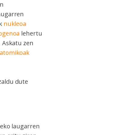
en
augarren
ek
nukleoa
rogenoa
lehertu
. Askatu zen
atomikoak
zaldu dute
reko laugarren