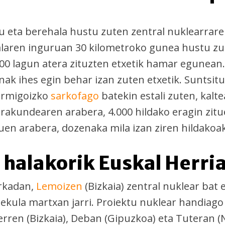
tu eta berehala hustu zuten zentral nuklearrar
alaren inguruan 30 kilometroko gunea hustu zu
.000 lagun atera zituzten etxetik hamar egunean
nak ihes egin behar izan zuten etxetik. Suntsit
ormigoizko
sarkofago
batekin estali zuten, kalt
rakundearen arabera, 4.000 hildako eragin zitu
uen arabera, dozenaka mila izan ziren hildakoak
 halakorik Euskal Herri
rkadan,
Lemoizen
(Bizkaia) zentral nuklear bat 
sekula martxan jarri. Proiektu nuklear handiago
erren (Bizkaia), Deban (Gipuzkoa) eta Tuteran (