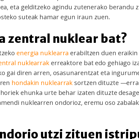
dea, eta gelditzeko agindu zutenerako berandu z
osteko suteak hamar egun iraun zuen.
da zentral nuklear bat?
tzeko
energia nuklearra
erabiltzen duen eraikin
entral nuklearrak
erreaktore bat edo gehiago iza
ko gai diren arren, osasunarentzat eta ingurum
iren
hondakin nuklearrak
sortzen dituzte —errad
 horiek ehunka urte behar izaten dituzte desage
mendi nuklearren ondorioz, eremu oso zabalak
ondorio utzi zituen istri