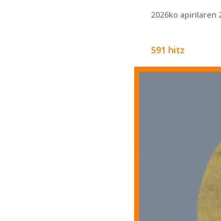
2026ko apirilaren 
591 hitz