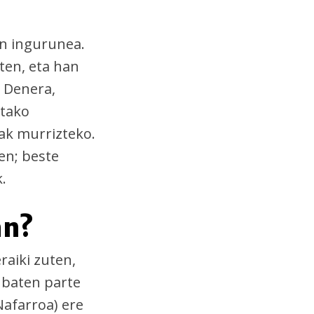
en ingurunea.
ten, eta han
. Denera,
utako
eak murrizteko.
en; beste
.
an?
eraiki zuten,
 baten parte
Nafarroa) ere