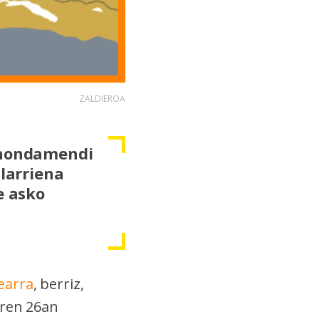
ZALDIEROA
o hondamendi
 larriena
e asko
earra
, berriz,
aren 26an