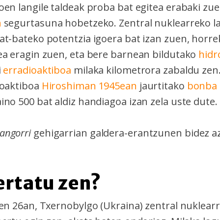
oen langile taldeak proba bat egitea erabaki zu
n
segurtasuna hobetzeko. Zentral nuklearreko l
at-bateko potentzia igoera bat izan zuen, horr
ea eragin zuen, eta bere barnean bildutako
hid
i
erradioaktiboa
milaka kilometrora zabaldu zen
ioaktiboa
Hiroshiman 1945ean
jaurtitako
bonba 
no 500 bat aldiz handiagoa izan zela uste dute.
angorri
gehigarrian galdera-erantzunen bidez a
gertatu zen?
ren 26an, Txernobylgo (Ukraina) zentral nuklear