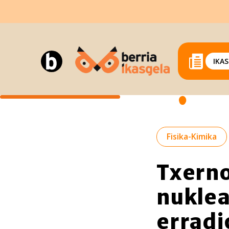
IKA
Fisika-Kimika
Txern
nuklea
erradi