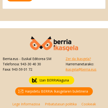
Berria.eus
- Euskal Editorea SM
Zer da Ikasgela?
Telefonoa:
943-30 40 30
Harremanetarako:
Faxa:
943-59 01 72
ikasgela@berria.eus
Izan BERRIAlaguna
Harpidetu BERRIA Ikasgelaren buletinera
Lege Informazioa
Pribatutasun politika
Cookieak