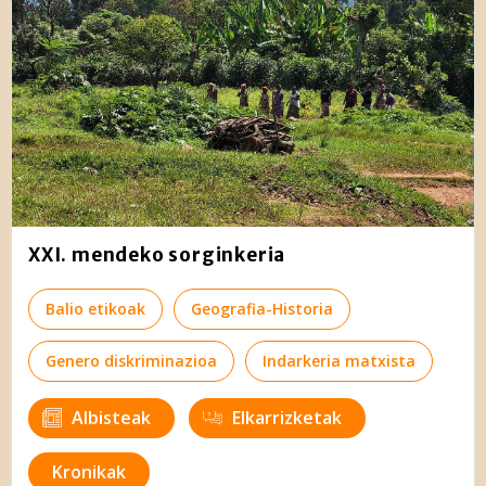
XXI. mendeko sorginkeria
Balio etikoak
Geografia-Historia
Genero diskriminazioa
Indarkeria matxista
Albisteak
Elkarrizketak
Kronikak