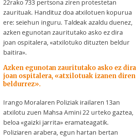
22rako 733 pertsona ziren protestetan
zaurituak. Handituz doa atxilotuen kopurua
ere: seiehun inguru. Taldeak azaldu duenez,
azken egunotan zauritutako asko ez dira
joan ospitalera, «atxilotuko dituzten beldur
baitira».
Azken egunotan zauritutako asko
ez dira
joan ospitalera
, «atxilotuak izanen diren
beldurrez».
Irango Moralaren Poliziak irailaren 13an
atxilotu zuen Mahsa Amini 22 urteko gaztea,
beloa «gaizki jarrita» eramateagatik.
Poliziaren arabera, egun hartan bertan