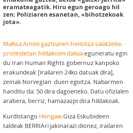
eramateagatik. Hiru egun geroago hil
zen; Poliziaren esanetan, «bihotzekoak
jota».
Mahsa Amini gaztearen heriotza salatzeko
protestetan hildakoen datua
eguneratu egin
du Iran Human Rights gobernuz kanpoko
erakundeak [irailaren 24ko datuak dira],
zeinak Norvegian duen egoitza. Nabarmen
handitu da: 50 dira dagoeneko. Datu ofizialen
arabera, berriz, hamazazpi dira hildakoak.
Kurdistango
Hengaw
Giza Eskubideen
taldeak BERRIAri jakinarazi dionez
, irailaren