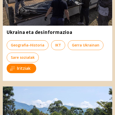
Ukraina eta desinformazioa
Geografia-Historia
IKT
Gerra Ukrainan
Sare sozialak
Iritziak