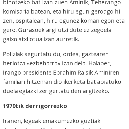
bihotzeko bat izan zuen Aminik, Teherango
komisaria batean, eta hiru egun geroago hil
zen, ospitalean, hiru egunez koman egon eta
gero. Gurasoek argi utzi dute ez zegoela
gaixo atxilotua izan aurretik.
Poliziak segurtatu du, ordea, gaztearen
heriotza «ezbeharra» izan dela. Halaber,
Irango presidente Ebrahim Raisik Aminiren
familiari hitzeman dio ikerketa bat abiatuko
duela egiazki zer gertatu den argitzeko.
1979tik derrigorrezko
Iranen, legeak emakumezko guztiak