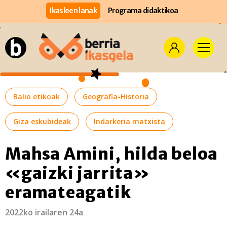
Ikasleen lanak
Programa didaktikoa
Balio etikoak
Geografia-Historia
Giza eskubideak
Indarkeria matxista
Mahsa Amini, hilda beloa
«gaizki jarrita»
eramateagatik
2022ko irailaren 24a