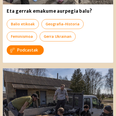
erabiltzeko baimen esplizitua ematen diguzu.
Gehiago
irakurri
Eta gerrak emakume aurpegia balu?
Balio etikoak
Geografia-Historia
Feminismoa
Gerra Ukrainan
Podcastak