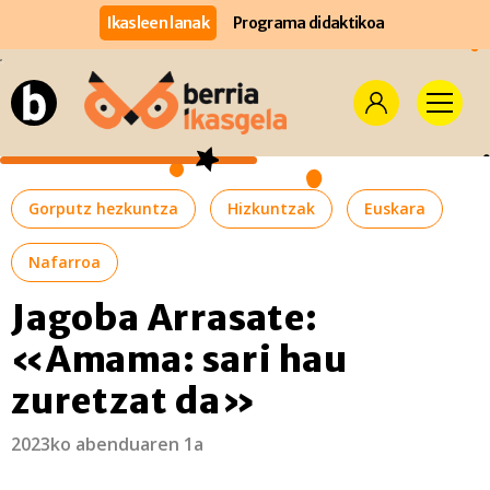
Ikasleen lanak
Programa didaktikoa
Gorputz hezkuntza
Hizkuntzak
Euskara
Nafarroa
Jagoba Arrasate:
«Amama: sari hau
zuretzat da»
2023ko abenduaren 1a