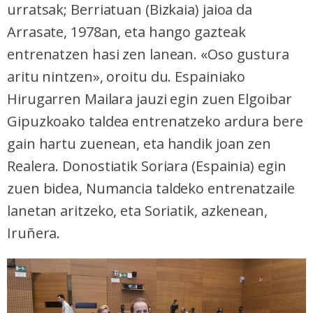
urratsak; Berriatuan (Bizkaia) jaioa da
Arrasate, 1978an, eta hango gazteak
entrenatzen hasi zen lanean. «Oso gustura
aritu nintzen», oroitu du. Espainiako
Hirugarren Mailara jauzi egin zuen Elgoibar
Gipuzkoako taldea entrenatzeko ardura bere
gain hartu zuenean, eta handik joan zen
Realera. Donostiatik Soriara (Espainia) egin
zuen bidea, Numancia taldeko entrenatzaile
lanetan aritzeko, eta Soriatik, azkenean,
Iruñera.