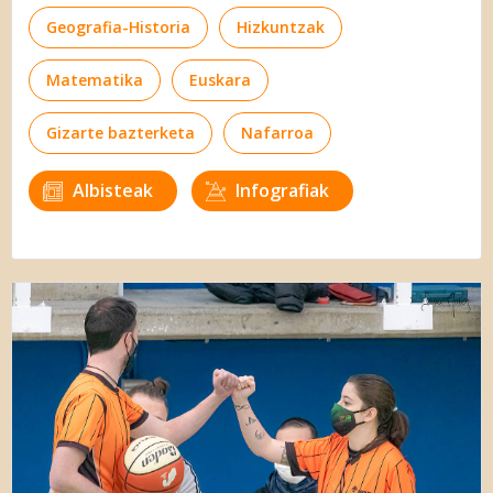
Geografia-Historia
Hizkuntzak
Matematika
Euskara
Gizarte bazterketa
Nafarroa
Albisteak
Infografiak