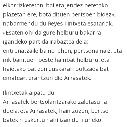
elkarrizketetan, bai eta jendez betetako
plazetan ere, bota dituen bertsoen bidez»,
nabarmendu du Reyes Ilintxeta esatariak.
«Esaten ohi da gure helburu bakarra
igandeko partida irabaztea dela;
entrenatzaile baino lehen, pertsona naiz, eta
nik banituen beste hainbat helburu, eta
haietako bat zen euskarari bultzada bat
ematea», erantzun dio Arrasatek.
Ilintxetak aipatu du
Arrasatek bertsolaritzarako zaletasuna
duela, eta Arrasatek, hain zuzen, bertso
batekin eskertu nahi izan du Iruñeko