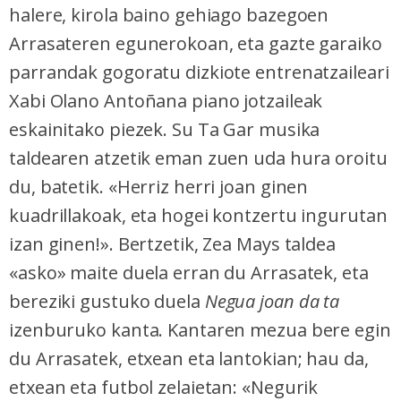
halere, kirola baino gehiago bazegoen
Arrasateren egunerokoan, eta gazte garaiko
parrandak gogoratu dizkiote entrenatzaileari
Xabi Olano Antoñana piano jotzaileak
eskainitako piezek. Su Ta Gar musika
taldearen atzetik eman zuen uda hura oroitu
du, batetik. «Herriz herri joan ginen
kuadrillakoak, eta hogei kontzertu ingurutan
izan ginen!». Bertzetik, Zea Mays taldea
«asko» maite duela erran du Arrasatek, eta
bereziki gustuko duela
Negua joan da ta
izenburuko kanta. Kantaren mezua bere egin
du Arrasatek, etxean eta lantokian; hau da,
etxean eta futbol zelaietan: «Negurik