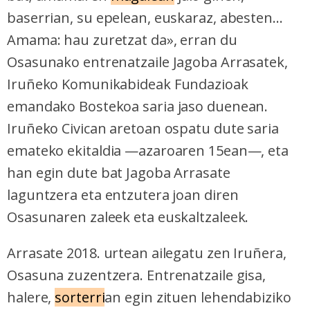
baserrian, su epelean, euskaraz, abesten...
Amama: hau zuretzat da», erran du
Osasunako entrenatzaile Jagoba Arrasatek,
Iruñeko Komunikabideak Fundazioak
emandako Bostekoa saria jaso duenean.
Iruñeko Civican aretoan ospatu dute saria
emateko ekitaldia —azaroaren 15ean—, eta
han egin dute bat Jagoba Arrasate
laguntzera eta entzutera joan diren
Osasunaren zaleek eta euskaltzaleek.
Arrasate 2018. urtean ailegatu zen Iruñera,
Osasuna zuzentzera. Entrenatzaile gisa,
halere,
sorterri
an egin zituen lehendabiziko