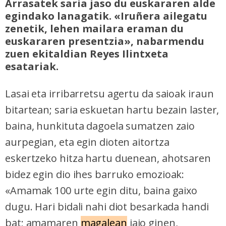
Arrasatek saria jaso du euskararen alde
egindako lanagatik. «Iruñera ailegatu
zenetik, lehen mailara eraman du
euskararen presentzia», nabarmendu
zuen ekitaldian Reyes Ilintxeta
esatariak.
Lasai eta irribarretsu agertu da saioak iraun
bitartean; saria eskuetan hartu bezain laster,
baina, hunkituta dagoela sumatzen zaio
aurpegian, eta egin dioten aitortza
eskertzeko hitza hartu duenean, ahotsaren
bidez egin dio ihes barruko emozioak:
«Amamak 100 urte egin ditu, baina gaixo
dugu. Hari bidali nahi diot besarkada handi
bat; amamaren
magalean
jaio ginen,