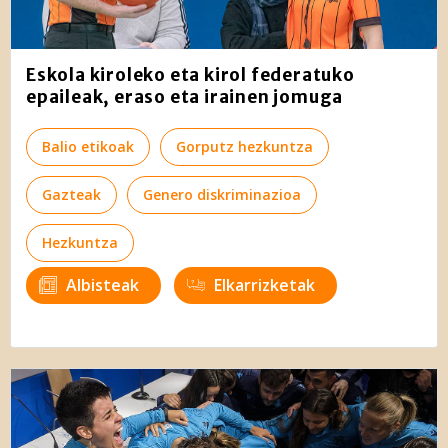
Eskola kiroleko eta kirol federatuko
epaileak, eraso eta irainen jomuga
Balio etikoak
Gorputz hezkuntza
Gazteak
Genero diskriminazioa
Hezkuntza
Albisteak
Elkarrizketak