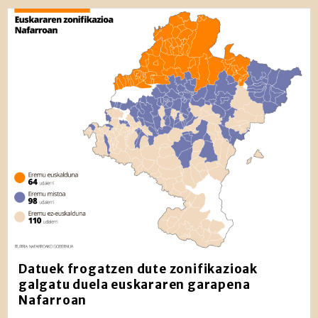
Datuek frogatzen dute zonifikazioak
galgatu duela euskararen garapena
Nafarroan