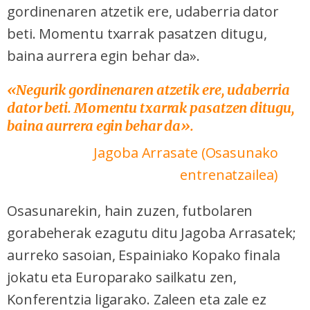
gordinenaren atzetik ere, udaberria dator
beti. Momentu txarrak pasatzen ditugu,
baina aurrera egin behar da».
«Negurik gordinenaren atzetik ere, udaberria
dator beti. Momentu txarrak pasatzen ditugu,
baina aurrera egin behar da».
Jagoba Arrasate (Osasunako
entrenatzailea)
Osasunarekin, hain zuzen, futbolaren
gorabeherak ezagutu ditu Jagoba Arrasatek;
aurreko sasoian, Espainiako Kopako finala
jokatu eta Europarako sailkatu zen,
Konferentzia ligarako. Zaleen eta zale ez