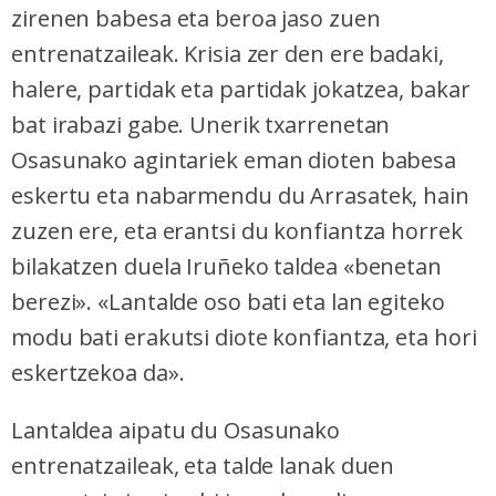
zirenen babesa eta beroa jaso zuen
entrenatzaileak. Krisia zer den ere badaki,
halere, partidak eta partidak jokatzea, bakar
bat irabazi gabe. Unerik txarrenetan
Osasunako agintariek eman dioten babesa
eskertu eta nabarmendu du Arrasatek, hain
zuzen ere, eta erantsi du konfiantza horrek
bilakatzen duela Iruñeko taldea «benetan
berezi». «Lantalde oso bati eta lan egiteko
modu bati erakutsi diote konfiantza, eta hori
eskertzekoa da».
Lantaldea aipatu du Osasunako
entrenatzaileak, eta talde lanak duen