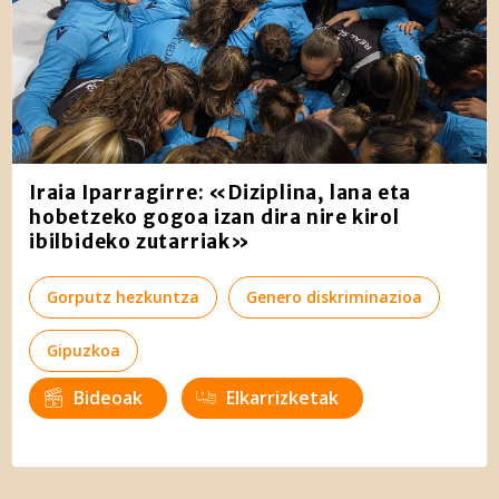
Iraia Iparragirre: «Diziplina, lana eta
hobetzeko gogoa izan dira nire kirol
ibilbideko zutarriak»
Gorputz hezkuntza
Genero diskriminazioa
Gipuzkoa
Bideoak
Elkarrizketak