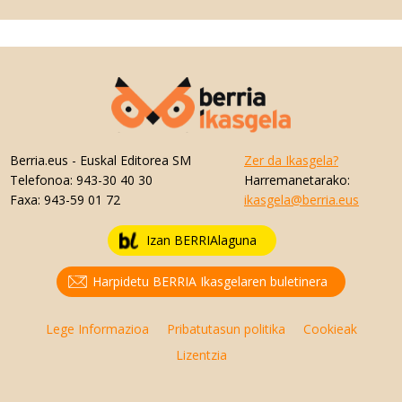
Berria.eus
- Euskal Editorea SM
Zer da Ikasgela?
Telefonoa:
943-30 40 30
Harremanetarako:
Faxa:
943-59 01 72
ikasgela@berria.eus
Izan BERRIAlaguna
Harpidetu BERRIA Ikasgelaren buletinera
Lege Informazioa
Pribatutasun politika
Cookieak
Lizentzia