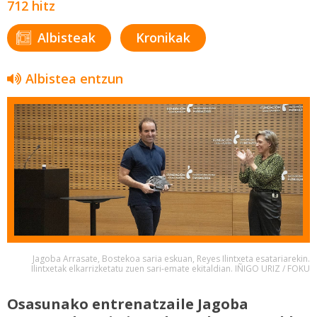
712 hitz
Albisteak
Kronikak
Albistea entzun
Jagoba Arrasate, Bostekoa saria eskuan, Reyes Ilintxeta esatariarekin.
Ilintxetak elkarrizketatu zuen sari-emate ekitaldian. IÑIGO URIZ / FOKU
Osasunako entrenatzaile Jagoba