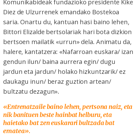
Komunikabideak fundazioko presidente Kike
Diez de Ulzurrenek emandako Bostekoa
saria. Onartu du, kantuan hasi baino lehen,
Bittori Elizalde bertsolariak hari bota dizkion
bertsoen mailatik «urrun» dela. Animatu da,
halere, kantatzera: «Nafarroan euskara/ izan
gendun ilun/ baina aurrera egin/ dugu
jardun eta jardun/ holako hizkuntzarik/ ez
daukagu inun/ beraz guztion artean/
bultzatu dezagun».
«Entrenatzaile baino lehen, pertsona naiz, eta
nik banituen beste hainbat helburu, eta
haietako bat zen euskarari bultzada bat
ematea».