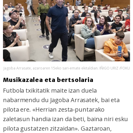
Jagoba Arrasate, azaroaren 15eko sari-emate ekitaldian. IÑIGO URIZ /FOKU
Musikazalea eta bertsolaria
Futbola txikitatik maite izan duela
nabarmendu du Jagoba Arrasatek, bai eta
pilota ere. «Herrian zesta-puntarako
zaletasun handia izan da beti, baina niri esku
pilota gustatzen zitzaidan». Gaztaroan,