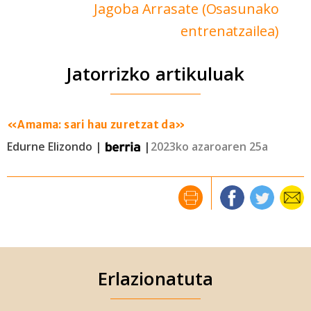
Jagoba Arrasate (Osasunako
entrenatzailea)
Jatorrizko artikuluak
«Amama: sari hau zuretzat da»
Edurne Elizondo |
|
2023ko azaroaren 25a
Erlazionatuta