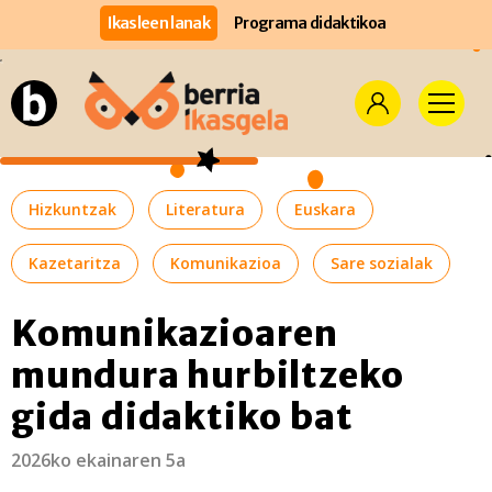
Ikasleen lanak
Programa didaktikoa
Hizkuntzak
Literatura
Euskara
Kazetaritza
Komunikazioa
Sare sozialak
Komunikazioaren
mundura hurbiltzeko
gida didaktiko bat
2026ko ekainaren 5a