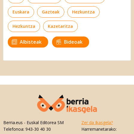
Euskara
Gazteak
Hezkuntza
Hezkuntza
Kazetaritza
Albisteak
Bideoak
Berria.eus
- Euskal Editorea SM
Zer da Ikasgela?
Telefonoa:
943-30 40 30
Harremanetarako: