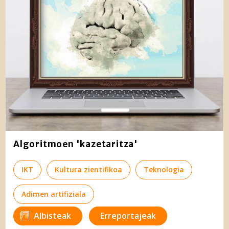
Algoritmoen 'kazetaritza'
IKT
Kultura zientifikoa
Teknologia
Adimen artifiziala
Albisteak
Erreportajeak