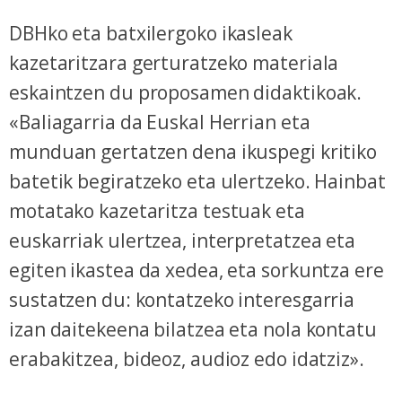
DBHko eta batxilergoko ikasleak
kazetaritzara gerturatzeko materiala
eskaintzen du proposamen didaktikoak.
«Baliagarria da Euskal Herrian eta
munduan gertatzen dena ikuspegi kritiko
batetik begiratzeko eta ulertzeko. Hainbat
motatako kazetaritza testuak eta
euskarriak ulertzea, interpretatzea eta
egiten ikastea da xedea, eta sorkuntza ere
sustatzen du: kontatzeko interesgarria
izan daitekeena bilatzea eta nola kontatu
erabakitzea, bideoz, audioz edo idatziz».