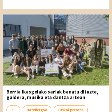
Berria Ikasgelako sariak banatu dituzte,
galdera, musika eta dantza artean
IKT
Batxilergoa
Euskal prentsa