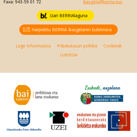
Faxa:
943-59 01 72
ikasgela@berria.eus
Izan BERRIAlaguna
Harpidetu BERRIA Ikasgelaren buletinera
Lege Informazioa
Pribatutasun politika
Cookieak
Lizentzia