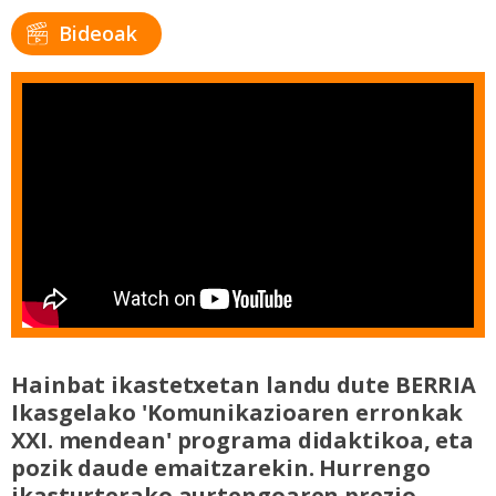
Bideoak
Hainbat ikastetxetan landu dute BERRIA
Ikasgelako 'Komunikazioaren erronkak
XXI. mendean' programa didaktikoa, eta
pozik daude emaitzarekin. Hurrengo
ikasturterako aurtengoaren prezio