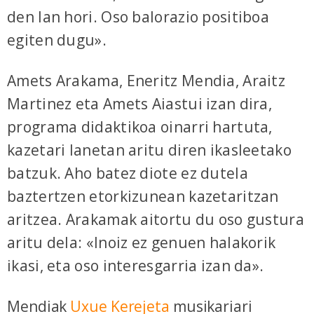
den lan hori. Oso balorazio positiboa
egiten dugu».
Amets Arakama, Eneritz Mendia, Araitz
Martinez eta Amets Aiastui izan dira,
programa didaktikoa oinarri hartuta,
kazetari lanetan aritu diren ikasleetako
batzuk. Aho batez diote ez dutela
baztertzen etorkizunean kazetaritzan
aritzea. Arakamak aitortu du oso gustura
aritu dela: «Inoiz ez genuen halakorik
ikasi, eta oso interesgarria izan da
».
Mendiak
Uxue Kerejeta
musikariari