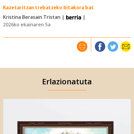
Kazetaritzan trebatzeko bitakora bat
Kristina Berasain Tristan |
|
2026ko ekainaren 5a
Erlazionatuta