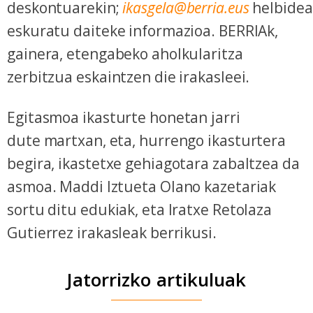
deskontuarekin;
ikasgela@berria.eus
helbide
eskuratu daiteke informazioa. BERRIAk,
gainera, etengabeko aholkularitza
zerbitzua eskaintzen die irakasleei.
Egitasmoa ikasturte honetan jarri
dute martxan, eta, hurrengo ikasturtera
begira, ikastetxe gehiagotara zabaltzea da
asmoa. Maddi Iztueta Olano kazetariak
sortu ditu edukiak, eta Iratxe Retolaza
Gutierrez irakasleak berrikusi.
Jatorrizko artikuluak