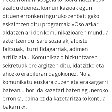
azaldu duenez, komunikazioak egun
dituen erronken inguruko zenbait gako
eskaintzen ditu programak: «Oso azkar
aldatzen ari den komunikazioaren mundua
aztertzen du: sare sozialak, albiste
faltsuak, iturri fidagarriak, adimen
artifiziala... Komunikazio hizkuntzaren
sekretuak ere argitzen ditu, idatzizko eta
ahozko erabilerari dagokionez. Nola
komunikatu euskara zuzen eta erakargarri
batean... hori da kazetari baten eguneroko
erronka, baina ez da kazetaritzako kontua
bakarrik».