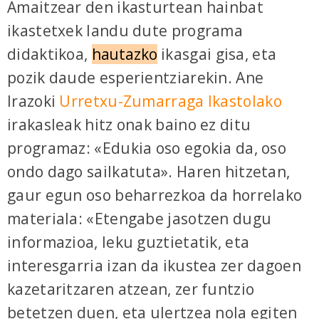
Amaitzear den ikasturtean hainbat
ikastetxek landu dute programa
didaktikoa,
hautazko
ikasgai gisa, eta
pozik daude esperientziarekin. Ane
Irazoki
Urretxu-Zumarraga Ikastolako
irakasleak hitz onak baino ez ditu
programaz: «Edukia oso egokia da, oso
ondo dago sailkatuta». Haren hitzetan,
gaur egun oso beharrezkoa da horrelako
materiala: «Etengabe jasotzen dugu
informazioa, leku guztietatik, eta
interesgarria izan da ikustea zer dagoen
kazetaritzaren atzean, zer funtzio
betetzen duen, eta ulertzea nola egiten