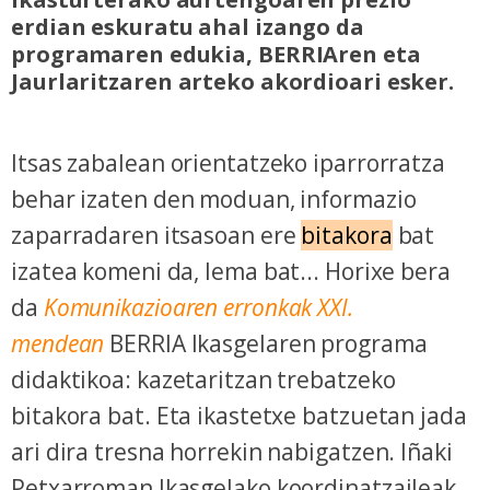
erdian eskuratu ahal izango da
programaren edukia, BERRIAren eta
Jaurlaritzaren arteko akordioari esker.
Itsas zabalean orientatzeko iparrorratza
behar izaten den moduan, informazio
zaparradaren itsasoan ere
bitakora
bat
izatea komeni da, lema bat... Horixe bera
da
Komunikazioaren erronkak XXI.
mendean
BERRIA Ikasgelaren programa
didaktikoa: kazetaritzan trebatzeko
bitakora bat. Eta ikastetxe batzuetan jada
ari dira tresna horrekin nabigatzen. Iñaki
Petxarroman Ikasgelako koordinatzaileak