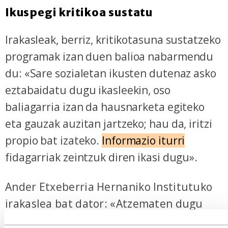
Ikuspegi kritikoa sustatu
Irakasleak, berriz, kritikotasuna sustatzeko
programak izan duen balioa nabarmendu
du: «Sare sozialetan ikusten dutenaz asko
eztabaidatu dugu ikasleekin, oso
baliagarria izan da hausnarketa egiteko
eta gauzak auzitan jartzeko; hau da, iritzi
propio bat izateko.
Informazio iturri
fidagarriak zeintzuk diren ikasi dugu».
Ander Etxeberria Hernaniko Institutuko
irakaslea bat dator: «Atzematen dugu
ikasleak askotan pentsamendu bakar