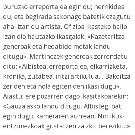
buruzko erreportajea egin du; herrikidea
du, eta begirada sakonago batetik ezagutu
ahal izan du artista. Ofizioa ikasteko balio
izan dio hautazko ikasgaiak: «Kazetaritza
generoak eta hedabide motak landu
ditugu». Martinezek generoak zerrendatu
ditu: «Albistea, erreportajea, elkarrizketa,
kronika, zutabea, iritzi artikulua... Bakoitza
zer den eta nola egiten den ikasi dugu».
Aiastui ere pozarren dago ikasitakoarekin:
«Gauza asko landu ditugu. Albistegi bat
egin dugu, kameraren aurrean. Niri ikus-
entzunezkoak gustatzen zaizkit bereziki...».