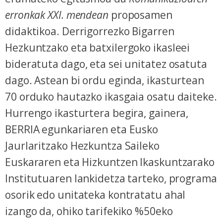
erronkak XXI. mendean
proposamen
didaktikoa. Derrigorrezko Bigarren
Hezkuntzako eta batxilergoko ikasleei
bideratuta dago, eta sei unitatez osatuta
dago. Astean bi ordu eginda, ikasturtean
70 orduko hautazko ikasgaia osatu daiteke.
Hurrengo ikasturtera begira, gainera,
BERRIA egunkariaren eta Eusko
Jaurlaritzako Hezkuntza Saileko
Euskararen eta Hizkuntzen Ikaskuntzarako
Institutuaren lankidetza tarteko, programa
osorik edo unitateka kontratatu ahal
izango da, ohiko tarifekiko %50eko