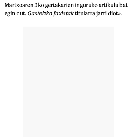
Martxoaren 3ko gertakarien inguruko artikulu bat
egin dut.
Gasteizko faxistak
titularra jarri diot».