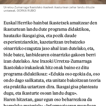
Urretxu-Zumarraga Ikastolako ikasleek ikasturtean zehar landu dituzte
unitateak. GORKA RUBIO
Euskal Herriko hainbat ikastetxek amaitzear den
ikasturtean landu dute programa didaktikoa,
hautazko ikasgai gisa, eta pozik daude
esperientziarekin, kazetaritzan trebatzeko
oinarrizko ezagutza jaso ahal izan dutelako, eta,
bide batez, lanbidearen oinarrizko gakoen berri
izan dutelako. Ane Irazoki Urretxu-Zumarraga
Ikastolako irakasleak hitz onak baino ez ditu
programa didaktikoaz: «Edukia oso egokia da, oso
ondo dago sailkatuta, eta unitate bakoitzean teoria
eta praktika uztartzen dira. Ikasgai gisa planteatu
dugu, eta ikasturte osoan landu dugu».
Haren hitzetan, gaur egun oso beharrezkoa da
horrelako materiala: «Informazioaren munduan