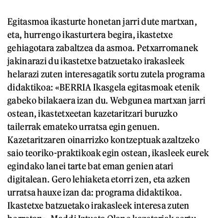
Egitasmoa ikasturte honetan jarri dute martxan,
eta, hurrengo ikasturtera begira, ikastetxe
gehiagotara zabaltzea da asmoa. Petxarromanek
jakinarazi du ikastetxe batzuetako irakasleek
helarazi zuten interesagatik sortu zutela programa
didaktikoa: «BERRIA Ikasgela egitasmoak etenik
gabeko bilakaera izan du. Webgunea martxan jarri
ostean, ikastetxeetan kazetaritzari buruzko
tailerrak emateko urratsa egin genuen.
Kazetaritzaren oinarrizko kontzeptuak azaltzeko
saio teoriko-praktikoak egin ostean, ikasleek eurek
egindako lanei tarte bat eman genien atari
digitalean. Gero lehiaketa etorri zen, eta azken
urratsa hauxe izan da: programa didaktikoa.
Ikastetxe batzuetako irakasleek interesa zuten