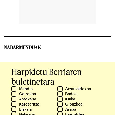
NABARMENDUAK
Harpidetu Berriaren
buletinetara
Mendia
Arratsaldekoa
Goizekoa
Badok
Astekaria
Kinka
Kazetaritza
Gipuzkoa
Bizkaia
Araba
Nafarroa
Iparraldea