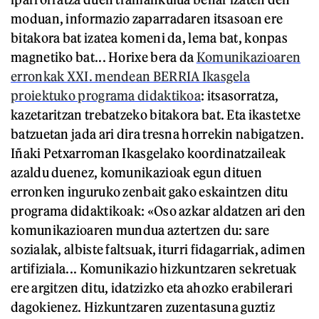
moduan, informazio zaparradaren itsasoan ere
bitakora bat izatea komeni da, lema bat, konpas
magnetiko bat... Horixe bera da
Komunikazioaren
erronkak XXI. mendean BERRIA Ikasgela
proiektuko programa didaktikoa
: itsasorratza,
kazetaritzan trebatzeko bitakora bat. Eta ikastetxe
batzuetan jada ari dira tresna horrekin nabigatzen.
Iñaki Petxarroman Ikasgelako koordinatzaileak
azaldu duenez, komunikazioak egun dituen
erronken inguruko zenbait gako eskaintzen ditu
programa didaktikoak: «Oso azkar aldatzen ari den
komunikazioaren mundua aztertzen du: sare
sozialak, albiste faltsuak, iturri fidagarriak, adimen
artifiziala... Komunikazio hizkuntzaren sekretuak
ere argitzen ditu, idatzizko eta ahozko erabilerari
dagokienez. Hizkuntzaren zuzentasuna guztiz