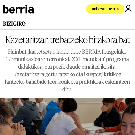
Babestu Berria
BIZIGIRO
Kazetaritzan trebatzeko bitakora bat
Hainbat ikastetxetan landu dute BERRIA Ikasgelako
‘Komunikazioaren erronkak XXI. mendean’ programa
didaktikoa, eta pozik daude emaitza ikusita.
Kazetaritzara gerturatzeko eta ikuspegi kritikoa
lantzeko baliabide teorikoak eta praktikoak eskaintzen
ditu.