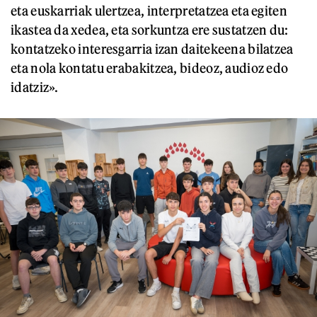
eta euskarriak ulertzea, interpretatzea eta egiten
ikastea da xedea, eta sorkuntza ere sustatzen du:
kontatzeko interesgarria izan daitekeena bilatzea
eta nola kontatu erabakitzea, bideoz, audioz edo
idatziz».