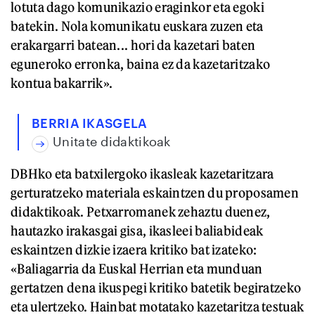
lotuta dago komunikazio eraginkor eta egoki
batekin. Nola komunikatu euskara zuzen eta
erakargarri batean... hori da kazetari baten
eguneroko erronka, baina ez da kazetaritzako
kontua bakarrik».
BERRIA IKASGELA
Unitate didaktikoak
DBHko eta batxilergoko ikasleak kazetaritzara
gerturatzeko materiala eskaintzen du proposamen
didaktikoak. Petxarromanek zehaztu duenez,
hautazko irakasgai gisa, ikasleei baliabideak
eskaintzen dizkie izaera kritiko bat izateko:
«Baliagarria da Euskal Herrian eta munduan
gertatzen dena ikuspegi kritiko batetik begiratzeko
eta ulertzeko. Hainbat motatako kazetaritza testuak