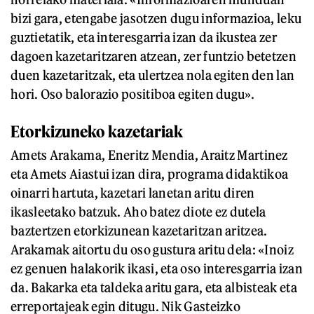
bizi gara, etengabe jasotzen dugu informazioa, leku
guztietatik, eta interesgarria izan da ikustea zer
dagoen kazetaritzaren atzean, zer funtzio betetzen
duen kazetaritzak, eta ulertzea nola egiten den lan
hori. Oso balorazio positiboa egiten dugu».
Etorkizuneko kazetariak
Amets Arakama, Eneritz Mendia, Araitz Martinez
eta Amets Aiastui izan dira, programa didaktikoa
oinarri hartuta, kazetari lanetan aritu diren
ikasleetako batzuk. Aho batez diote ez dutela
baztertzen etorkizunean kazetaritzan aritzea.
Arakamak aitortu du oso gustura aritu dela: «Inoiz
ez genuen halakorik ikasi, eta oso interesgarria izan
da. Bakarka eta taldeka aritu gara, eta albisteak eta
erreportajeak egin ditugu. Nik Gasteizko