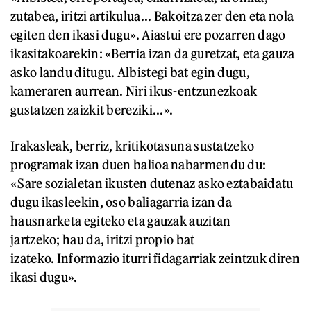
zutabea, iritzi artikulua... Bakoitza zer den eta nola
egiten den ikasi dugu». Aiastui ere pozarren dago
ikasitakoarekin: «Berria izan da guretzat, eta gauza
asko landu ditugu. Albistegi bat egin dugu,
kameraren aurrean. Niri ikus-entzunezkoak
gustatzen zaizkit bereziki...».
Irakasleak, berriz, kritikotasuna sustatzeko
programak izan duen balioa nabarmendu du:
«Sare sozialetan ikusten dutenaz asko eztabaidatu
dugu ikasleekin, oso baliagarria izan da
hausnarketa egiteko eta gauzak auzitan
jartzeko; hau da, iritzi propio bat
izateko. Informazio iturri fidagarriak zeintzuk diren
ikasi dugu».