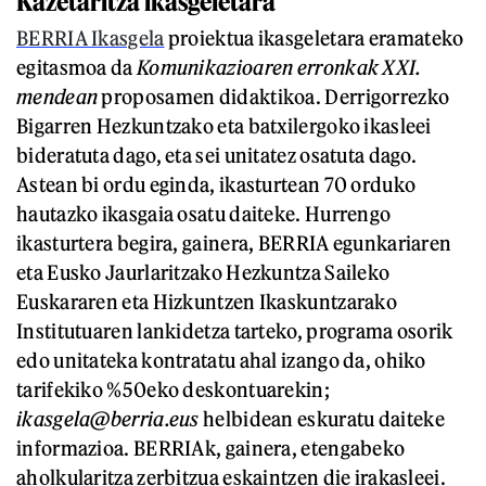
Kazetaritza ikasgeletara
BERRIA Ikasgela
proiektua ikasgeletara eramateko
egitasmoa da
Komunikazioaren erronkak XXI.
mendean
proposamen didaktikoa. Derrigorrezko
Bigarren Hezkuntzako eta batxilergoko ikasleei
bideratuta dago, eta sei unitatez osatuta dago.
Astean bi ordu eginda, ikasturtean 70 orduko
hautazko ikasgaia osatu daiteke. Hurrengo
ikasturtera begira, gainera, BERRIA egunkariaren
eta Eusko Jaurlaritzako Hezkuntza Saileko
Euskararen eta Hizkuntzen Ikaskuntzarako
Institutuaren lankidetza tarteko, programa osorik
edo unitateka kontratatu ahal izango da, ohiko
tarifekiko %50eko deskontuarekin;
ikasgela@berria.eus
helbidean eskuratu daiteke
informazioa. BERRIAk, gainera, etengabeko
aholkularitza zerbitzua eskaintzen die irakasleei.