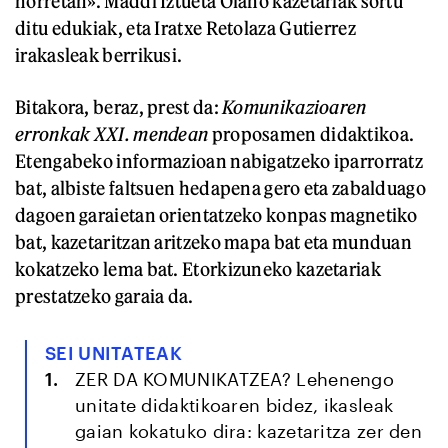
horretan». Maddi Iztueta Olano kazetariak sortu
ditu edukiak, eta Iratxe Retolaza Gutierrez
irakasleak berrikusi.
Bitakora, beraz, prest da:
Komunikazioaren
erronkak XXI. mendean
proposamen didaktikoa.
Etengabeko informazioan nabigatzeko iparrorratz
bat, albiste faltsuen hedapena gero eta zabalduago
dagoen garaietan orientatzeko konpas magnetiko
bat, kazetaritzan aritzeko mapa bat eta munduan
kokatzeko lema bat. Etorkizuneko kazetariak
prestatzeko garaia da.
SEI UNITATEAK
ZER DA KOMUNIKATZEA?
Lehenengo
unitate didaktikoaren bidez, ikasleak
gaian kokatuko dira: kazetaritza zer den