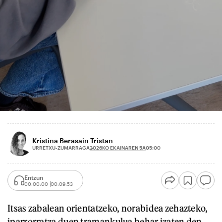
Kristina Berasain Tristan
2026KO EKAINAREN 5A
URRETXU-ZUMARRAGA
05:00
Entzun
00:00:00
00:09:53
Itsas zabalean orientatzeko, norabidea zehazteko,
iparrorratza duen tramankulua behar izaten den