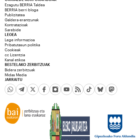
Ezagutu BERRIA Taldea
BERRIA berri bloga
Publizitatea
Galdera-erantzunak
Kontratazioak
Sarebide
LEGEA
Lege informazioa
Pribatutasun politika
Cookieak
cc Lizentzia
Kanal etikoa
BESTELAKO ZERBITZUAK
Bidera zerbitzuak
Midas Media
JARRAITU