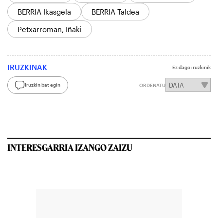
BERRIA Ikasgela
BERRIA Taldea
Petxarroman, Iñaki
IRUZKINAK
Ez dago iruzkinik
Iruzkin bat egin
ORDENATU
INTERESGARRIA IZANGO ZAIZU