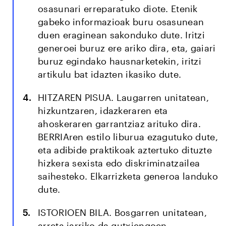
osasunari erreparatuko diote. Etenik
gabeko informazioak buru osasunean
duen eraginean sakonduko dute. Iritzi
generoei buruz ere ariko dira, eta, gaiari
buruz egindako hausnarketekin, iritzi
artikulu bat idazten ikasiko dute.
HITZAREN PISUA.
Laugarren unitatean,
hizkuntzaren, idazkeraren eta
ahoskeraren garrantziaz arituko dira.
BERRIAren estilo liburua ezagutuko dute,
eta adibide praktikoak aztertuko dituzte
hizkera sexista edo diskriminatzailea
saihesteko. Elkarrizketa generoa landuko
dute.
ISTORIOEN BILA.
Bosgarren unitatean,
arreta jarriko da gutxiengoen