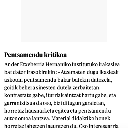
Pentsamendu kritikoa
Ander Etxeberria Hernaniko Institutuko irakaslea
bat dator Irazokirekin: «Atzematen dugu ikasleak
askotan pentsamendu bakar batekin datozela,
goitik behera sinesten dutela zerbaitetan,
kontrastatu gabe, iturriak aintzat hartu gabe, eta
garrantzitsua da oso, bizi ditugun garaietan,
horretaz hausnarketa egitea eta pentsamendu
autonomoa lantzea. Material didaktiko honek
horretaz jabetzen laguntzen du. Oso interesgarria