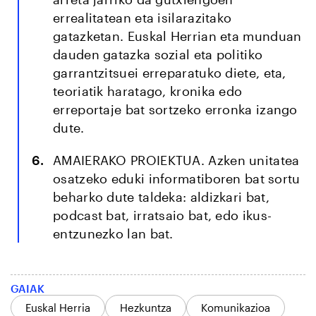
errealitatean eta isilarazitako
gatazketan. Euskal Herrian eta munduan
dauden gatazka sozial eta politiko
garrantzitsuei erreparatuko diete, eta,
teoriatik haratago, kronika edo
erreportaje bat sortzeko erronka izango
dute.
AMAIERAKO PROIEKTUA.
Azken unitatea
osatzeko eduki informatiboren bat sortu
beharko dute taldeka: aldizkari bat,
podcast bat, irratsaio bat, edo ikus-
entzunezko lan bat.
GAIAK
Euskal Herria
Hezkuntza
Komunikazioa