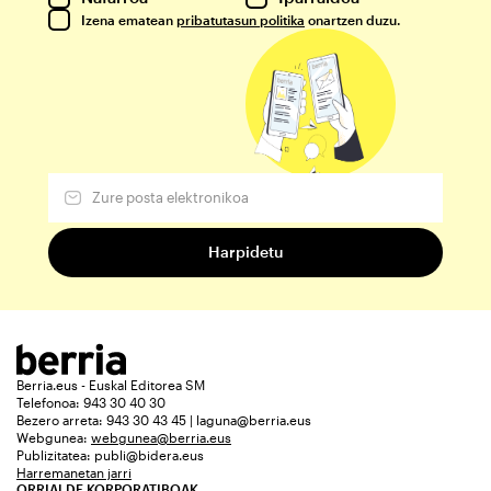
Izena ematean
pribatutasun politika
onartzen duzu.
Berria.eus - Euskal Editorea SM
Telefonoa: 943 30 40 30
Bezero arreta: 943 30 43 45 | laguna@berria.eus
Webgunea:
webgunea@berria.eus
Publizitatea:
publi@bidera.eus
Harremanetan jarri
ORRIALDE KORPORATIBOAK