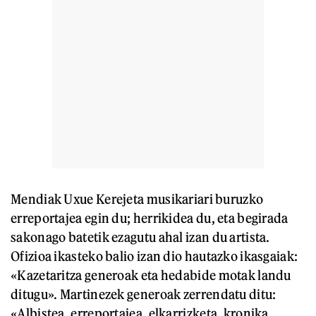
Mendiak Uxue Kerejeta musikariari buruzko
erreportajea egin du; herrikidea du, eta begirada
sakonago batetik ezagutu ahal izan du artista.
Ofizioa ikasteko balio izan dio hautazko ikasgaiak:
«Kazetaritza generoak eta hedabide motak landu
ditugu». Martinezek generoak zerrendatu ditu:
«Albistea, erreportajea, elkarrizketa, kronika,