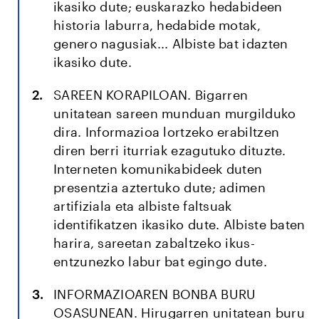
ikasiko dute; euskarazko hedabideen
historia laburra, hedabide motak,
genero nagusiak... Albiste bat idazten
ikasiko dute.
SAREEN KORAPILOAN.
Bigarren
unitatean sareen munduan murgilduko
dira. Informazioa lortzeko erabiltzen
diren berri iturriak ezagutuko dituzte.
Interneten komunikabideek duten
presentzia aztertuko dute; adimen
artifiziala eta albiste faltsuak
identifikatzen ikasiko dute. Albiste baten
harira, sareetan zabaltzeko ikus-
entzunezko labur bat egingo dute.
INFORMAZIOAREN BONBA BURU
OSASUNEAN.
Hirugarren unitatean buru