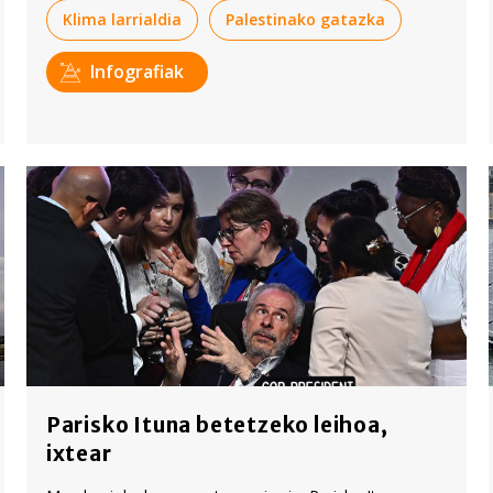
Klima larrialdia
Palestinako gatazka
Infografiak
Parisko Ituna betetzeko leihoa,
ixtear