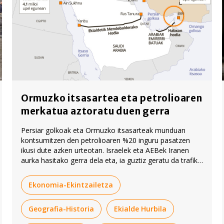
Ormuzko itsasartea eta petrolioaren
merkatua aztoratu duen gerra
Persiar golkoak eta Ormuzko itsasarteak munduan
kontsumitzen den petrolioaren %20 inguru pasatzen
ikusi dute azken urteotan. Israelek eta AEBek Iranen
aurka hasitako gerra dela eta, ia guztiz geratu da trafiko
hori. Artikulu honetan, gatazka horrek izandako
ondorioak azaltzen saiatu gara, zenbait gakoren bidez.
Ekonomia-Ekintzailetza
Geografia-Historia
Ekialde Hurbila