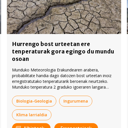
Hurrengo bost urteetan ere
tenperaturak gora egingo du mundu
osoan
Munduko Meteorologia Erakundearen arabera,
probabilitate handia dago datozen bost urteetan inoiz
erregistratutako tenperaturarik beroenak neurtzeko.
Munduko tenperatura 2 graduko igoeraren langara
hurbiltzeko arriskua dago.
Biologia-Geologia
Ingurumena
Klima larrialdia