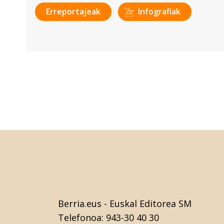
Erreportajeak
Infografiak
Berria.eus
- Euskal Editorea SM
Telefonoa:
943-30 40 30