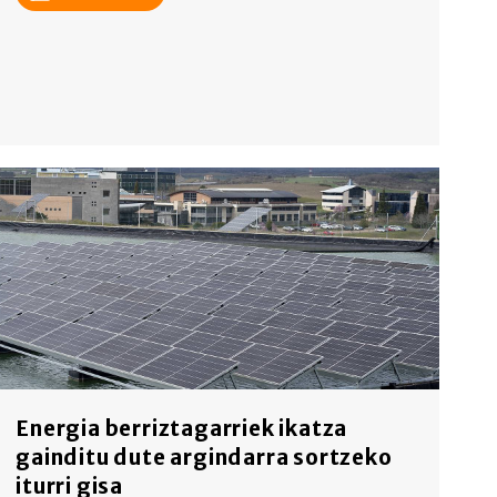
Energia berriztagarriek ikatza
gainditu dute argindarra sortzeko
iturri gisa