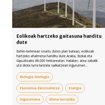
Eolikoak hartzeko gaitasuna handitu
dute
Behin-behinean onartu duten plan batean, eolikoak
hartzeko ahalmena handitu dute Araba, Bizkai eta
Gipuzkoako 86.000 hektareatan. Halaber, atea zabalik
utzi diote lurra bestela sailkatzeari ingurumen
kalteberatasunari dagokionez.
Biologia-Geologia
Ekonomia-Ekintzailetza
Energia
Ingurumena
Klima larrialdia