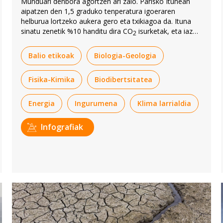
Munduari denbora agortzen ari zaio. Parisko Itunean
aipatzen den 1,5 graduko tenperatura igoeraren
helburua lortzeko aukera gero eta txikiagoa da. Ituna
sinatu zenetik %10 handitu dira CO
isurketak, eta iaz
2
ere handitu egin ziren aurreko urtekoen aldean.
Balio etikoak
Biologia-Geologia
Fisika-Kimika
Biodibertsitatea
Energia
Ingurumena
Klima larrialdia
Infografiak