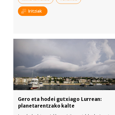
Iritziak
Gero eta hodei gutxiago Lurrean:
planetarentzako kalte