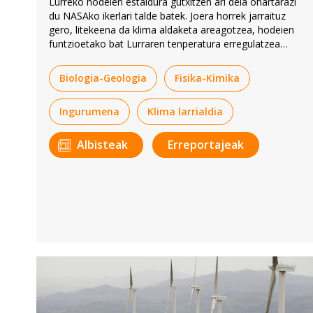
Lurreko hodeien estaldura gutxitzen ari dela ohartarazi
du NASAko ikerlari talde batek. Joera horrek jarraituz
gero, litekeena da klima aldaketa areagotzea, hodeien
funtzioetako bat Lurraren tenperatura erregulatzea
baita.
Biologia-Geologia
Fisika-Kimika
Ingurumena
Klima larrialdia
Albisteak
Erreportajeak