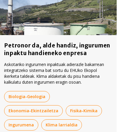
Petronor da, alde handiz, ingurumen
inpaktu handieneko enpresa
Askotariko ingurumen inpaktuak adierazle bakarrean
integratzeko sistema bat sortu du EHUko Ekopol
ikerketa taldeak. Klima aldaketak du pisu handiena
kalkulatu duten ingurumen eragin osoan.
Biologia-Geologia
Ekonomia-Ekintzailetza
Fisika-Kimika
Ingurumena
Klima larrialdia