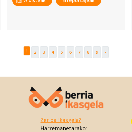
Albisteak
Erreportajeak
1
2
3
4
5
6
7
8
9
›
Zer da Ikasgela?
Harremanetarako: