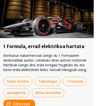
1 Formula, errail elektrikoa hartuta
Berritasun nabarmen bat izango du 1 Formularen
denboraldiak aurten. Lehiatuko diren autoen motorrak
hibridoak izango dira: erdia erregaiz mugituko da, eta
beste erdia elektrizitate bidez. Autoak txikiagoak izango
dira, eta aerodinamikoki aldakorragoak.
Fisika-Kimika
Teknologia
1 Formula
Autogintza
Klima larrialdia
Albisteak