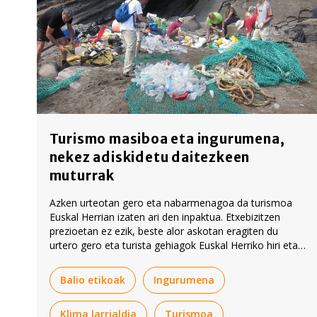
Turismo masiboa eta ingurumena,
nekez adiskidetu daitezkeen
muturrak
Azken urteotan gero eta nabarmenagoa da turismoa
Euskal Herrian izaten ari den inpaktua. Etxebizitzen
prezioetan ez ezik, beste alor askotan eragiten du
urtero gero eta turista gehiagok Euskal Herriko hiri eta
naturaguneetara egiten dituzten bisitek. Ingurumenean
duen eragin hori ekarri du gogora Arrate Zelaiak artikulu
Balio etikoak
Ingurumena
honetan.
Klima larrialdia
Turismoa