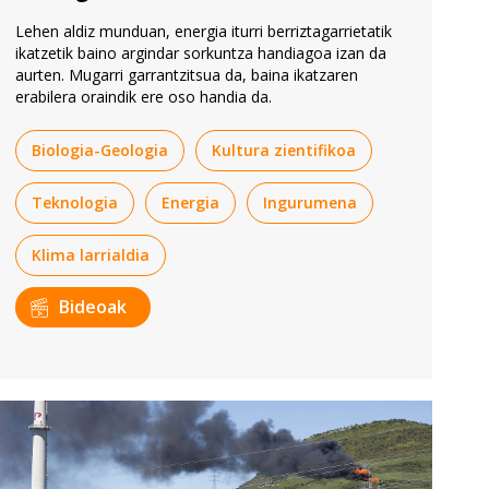
Lehen aldiz munduan, energia iturri berriztagarrietatik
ikatzetik baino argindar sorkuntza handiagoa izan da
aurten. Mugarri garrantzitsua da, baina ikatzaren
erabilera oraindik ere oso handia da.
Biologia-Geologia
Kultura zientifikoa
Teknologia
Energia
Ingurumena
Klima larrialdia
Bideoak