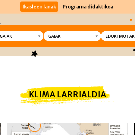
Ikasleen lanak
Programa didaktikoa
SGAIAK
GAIAK
EDUKI MOTAK
KLIMA LARRIALDIA