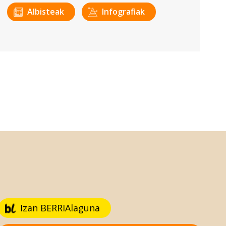
Albisteak
Infografiak
Izan BERRIAlaguna