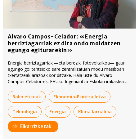
Alvaro Campos-Celador: «Energia
berriztagarriak ez dira ondo moldatzen
egungo egiturarekin»
Energia berriztagarriak —eta bereziki fotovoltaikoa— gaur
egungo goi tentsioko sare zentralizatuan modu masiboan
txertatzeak arazoak sor ditzake. Hala uste du Alvaro
Campos-Celadorrek. EHUko Ingeniaritza Eskolan irakaslea
eta ikertzailea da, Ingeniaritza Energetikoko Sailean.
Balio etikoak
Ekonomia-Ekintzailetza
Teknologia
Energia
Klima larrialdia
Elkarrizketak