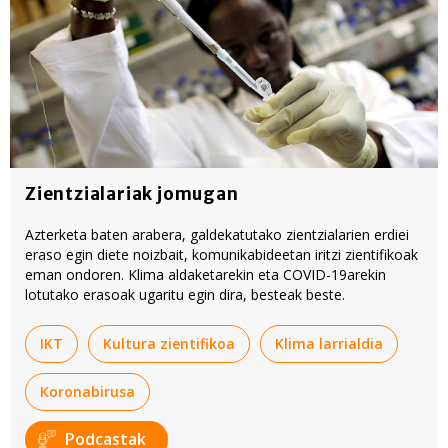
Zientzialariak jomugan
Azterketa baten arabera, galdekatutako zientzialarien erdiei
eraso egin diete noizbait, komunikabideetan iritzi zientifikoak
eman ondoren. Klima aldaketarekin eta COVID-19arekin
lotutako erasoak ugaritu egin dira, besteak beste.
IKT
Kultura zientifikoa
Klima larrialdia
Koronabirusa
Podcastak