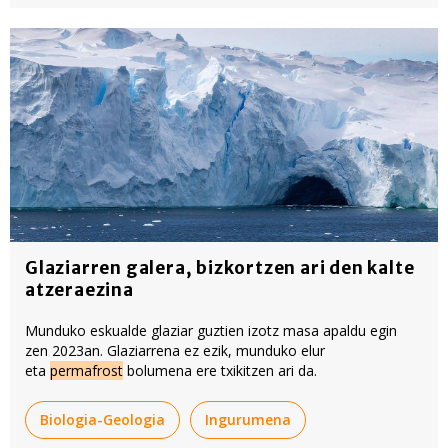
Glaziarren galera, bizkortzen ari den kalte
atzeraezina
Munduko eskualde glaziar guztien izotz masa apaldu egin
zen 2023an. Glaziarrena ez ezik, munduko elur
eta
permafrost
bolumena ere txikitzen ari da.
Biologia-Geologia
Ingurumena