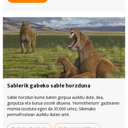
Sablerik gabeko sable horzduna
Sable horzdun kume baten gorpua aurkitu dute, ilea,
gorputza eta burua osorik dituena. 'Homotherium' gaztearen
momia izoztuta egon da 35.000 urtez, Siberiako
permafrostean aurkitu duten arte.