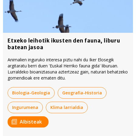
Etxeko leihotik ikusten den fauna, liburu
batean jasoa
Animalien inguruko interesa piztu nahi du Iker Elosegik
argitaratu berri duen 'Euskal Herriko fauna gida' liburuan.
Lurraldeko bioaniztasuna aztertzeaz gain, naturari behatzeko
gomendioak ere ematen ditu.
Biologia-Geologia
Geografia-Historia
Ingurumena
Klima larrialdia
Albisteak