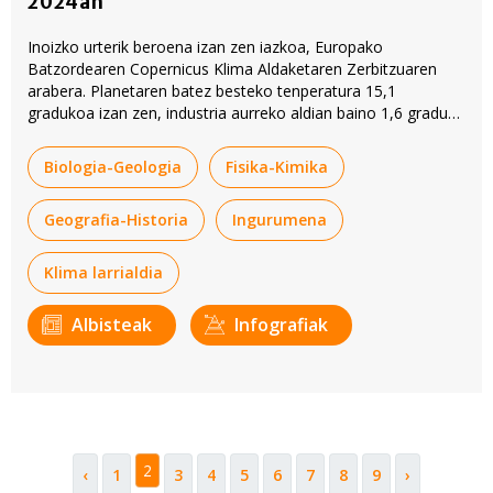
2024an
Inoizko urterik beroena izan zen iazkoa, Europako
Batzordearen Copernicus Klima Aldaketaren Zerbitzuaren
arabera. Planetaren batez besteko tenperatura 15,1
gradukoa izan zen, industria aurreko aldian baino 1,6 gradu
gehiagokoa.
Biologia-Geologia
Fisika-Kimika
Geografia-Historia
Ingurumena
Klima larrialdia
Albisteak
Infografiak
2
‹
1
3
4
5
6
7
8
9
›