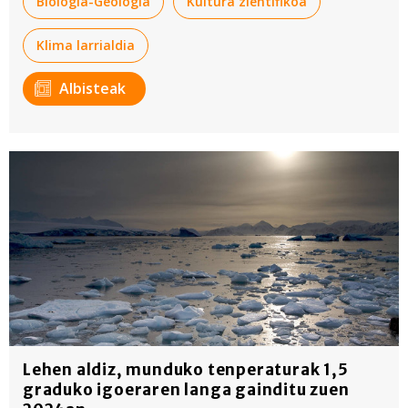
Biologia-Geologia
Kultura zientifikoa
Klima larrialdia
Albisteak
Lehen aldiz, munduko tenperaturak 1,5
graduko igoeraren langa gainditu zuen