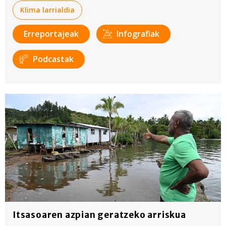
Klima larrialdia
Erreportajeak
Infografiak
Podcastak
Itsasoaren azpian geratzeko arriskua