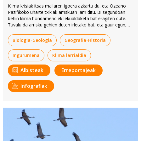
Klima krisiak itsas mailaren igoera azkartu du, eta Ozeano
Pazifikoko uharte txikiak arriskuan jarri ditu. Bi segundoan
behin klima hondamendiek lekualdaketa bat eragiten dute.
Tuvalu da arrisku gehien duten irletako bat, eta gaur egun,
mareak gora egiten duenean, herrialdearen %40 ur azpian
gelditzen da.
Biologia-Geologia
Geografia-Historia
Ingurumena
Klima larrialdia
Albisteak
Erreportajeak
Infografiak