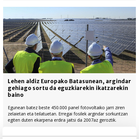
Lehen aldiz Europako Batasunean, argindar
gehiago sortu da eguzkiarekin ikatzarekin
baino
Egunean batez beste 450.000 panel fotovoltaiko jarri ziren
zelaietan eta teilatuetan. Erregai fosilek argindar sorkuntzan
egiten duten ekarpena erdira jaitsi da 2007az geroztik.
Biologia-Geologia
Ekonomia-Ekintzailetza