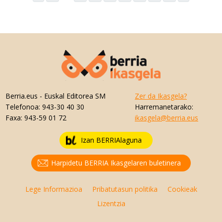
Berria.eus
- Euskal Editorea SM
Zer da Ikasgela?
Telefonoa:
943-30 40 30
Harremanetarako:
Faxa:
943-59 01 72
ikasgela@berria.eus
Izan BERRIAlaguna
Harpidetu BERRIA Ikasgelaren buletinera
Lege Informazioa
Pribatutasun politika
Cookieak
Lizentzia