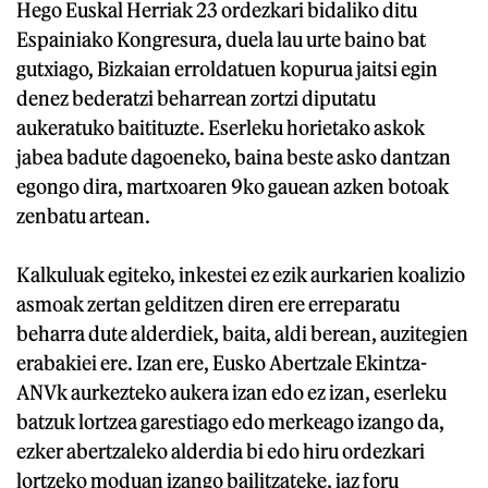
Hego Euskal Herriak 23 ordezkari bidaliko ditu
Espainiako Kongresura, duela lau urte baino bat
gutxiago, Bizkaian erroldatuen kopurua jaitsi egin
denez bederatzi beharrean zortzi diputatu
aukeratuko baitituzte. Eserleku horietako askok
jabea badute dagoeneko, baina beste asko dantzan
egongo dira, martxoaren 9ko gauean azken botoak
zenbatu artean.
Kalkuluak egiteko, inkestei ez ezik aurkarien koalizio
asmoak zertan gelditzen diren ere erreparatu
beharra dute alderdiek, baita, aldi berean, auzitegien
erabakiei ere. Izan ere, Eusko Abertzale Ekintza-
ANVk aurkezteko aukera izan edo ez izan, eserleku
batzuk lortzea garestiago edo merkeago izango da,
ezker abertzaleko alderdia bi edo hiru ordezkari
lortzeko moduan izango bailitzateke, iaz foru