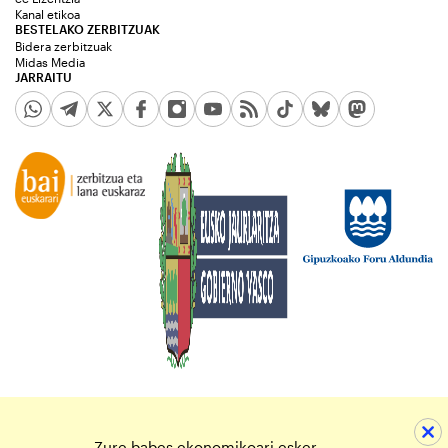
Kanal etikoa
BESTELAKO ZERBITZUAK
Bidera zerbitzuak
Midas Media
JARRAITU
Zure babes ekonomikoari esker