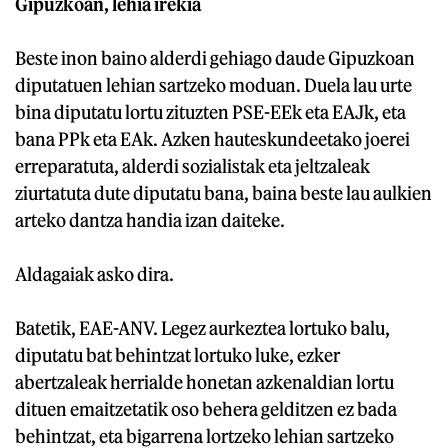
Gipuzkoan, lehia irekia
Beste inon baino alderdi gehiago daude Gipuzkoan
diputatuen lehian sartzeko moduan. Duela lau urte
bina diputatu lortu zituzten PSE-EEk eta EAJk, eta
bana PPk eta EAk. Azken hauteskundeetako joerei
erreparatuta, alderdi sozialistak eta jeltzaleak
ziurtatuta dute diputatu bana, baina beste lau aulkien
arteko dantza handia izan daiteke.
Aldagaiak asko dira.
Batetik, EAE-ANV. Legez aurkeztea lortuko balu,
diputatu bat behintzat lortuko luke, ezker
abertzaleak herrialde honetan azkenaldian lortu
dituen emaitzetatik oso behera gelditzen ez bada
behintzat, eta bigarrena lortzeko lehian sartzeko