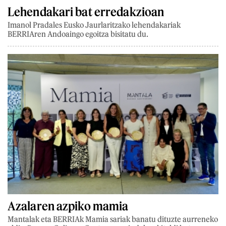
Lehendakari bat erredakzioan
Imanol Pradales Eusko Jaurlaritzako lehendakariak
BERRIAren Andoaingo egoitza bisitatu du.
Azalaren azpiko mamia
Mantalak eta BERRIAk Mamia sariak banatu dituzte aurreneko