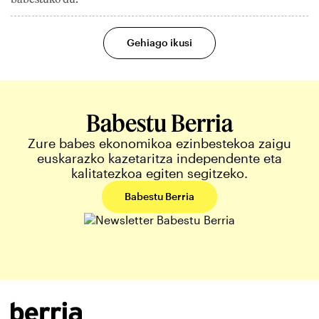
Gehiago ikusi
Babestu Berria
Zure babes ekonomikoa ezinbestekoa zaigu
euskarazko kazetaritza independente eta
kalitatezkoa egiten segitzeko.
Babestu Berria