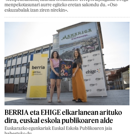
menpekotasunari aurre egiteko eretan sakondu du. «Oso
eskuzabalak izan ziren nirekin».
BERRIA eta EHIGE elkarlanean arituko
dira, euskal eskola publikoaren alde
Euskarazko egunkariak Euskal Eskola Publikoaren jaia
babestuko du.