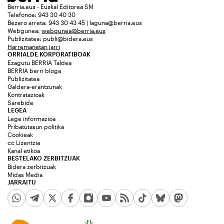
Berria.eus - Euskal Editorea SM
Telefonoa: 943 30 40 30
Bezero arreta: 943 30 43 45 | laguna@berria.eus
Webgunea:
webgunea@berria.eus
Publizitatea:
publi@bidera.eus
Harremanetan jarri
ORRIALDE KORPORATIBOAK
Ezagutu BERRIA Taldea
BERRIA berri bloga
Publizitatea
Galdera-erantzunak
Kontratazioak
Sarebide
LEGEA
Lege informazioa
Pribatutasun politika
Cookieak
cc Lizentzia
Kanal etikoa
BESTELAKO ZERBITZUAK
Bidera zerbitzuak
Midas Media
JARRAITU