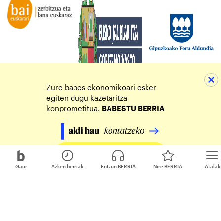
Zure babes ekonomikoari esker
egiten dugu kazetaritza
konprometitua.
BABESTU BERRIA
Egin zure ekarpena
Gaur
Azken berriak
Entzun BERRIA
Nire BERRIA
Atalak