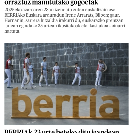
orraztuz mamitutako gogoetak
2025eko azaroaren 28an izendatu zuten euskaltzain oso
BERRIAko Euskara arduradun Irene Arrarats, Bilbon; gaur,
Hernanin, sarrera hitzaldia irakurri du, euskarazko prentsan
lanean egindako 35 urtean ikusitakoak eta ikasitakoak oinarri
hartuta.
BERRIAk 23 urte beteko ditu igandean