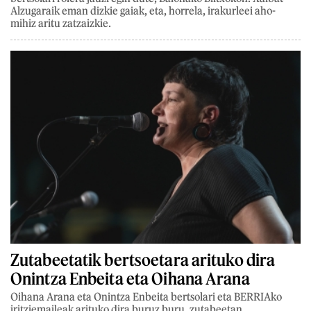
Alzugaraik eman dizkie gaiak, eta, horrela, irakurleei aho-
mihiz aritu zatzaizkie.
Zutabeetatik bertsoetara arituko dira
Onintza Enbeita eta Oihana Arana
Oihana Arana eta Onintza Enbeita bertsolari eta BERRIAko
iritziemaileak arituko dira buruz buru, zutabeetan