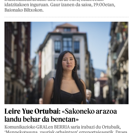
idatzitakoen inguruan. Gaur izanen da saioa, 19:00etan,
Baionako Biltxokon.
Leire Yue Ortubai:
«Sakoneko arazoa
landu behar da benetan»
Komunikazioko GRALen BERRIA saria irabazi du Ortubaik,
‘Menpekotasuna, zauriak orbaintzen’ erreportajeagatik. Droga