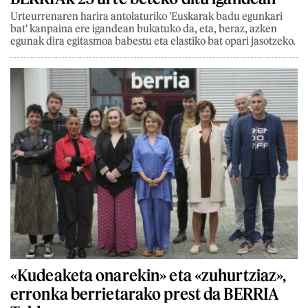
Urteurrenaren harira antolaturiko 'Euskarak badu egunkari
bat' kanpaina ere igandean bukatuko da, eta, beraz, azken
egunak dira egitasmoa babestu eta elastiko bat opari jasotzeko.
«Kudeaketa onarekin» eta «zuhurtziaz»,
erronka berrietarako prest da BERRIA