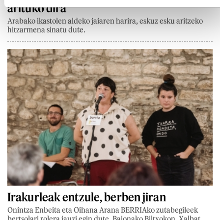
arituko dira
Arabako ikastolen aldeko jaiaren harira, eskuz esku aritzeko
hitzarmena sinatu dute.
Irakurleak entzule, berben jiran
Onintza Enbeita eta Oihana Arana BERRIAko zutabegileek
bertsolari rolera jauzi egin dute, Baionako Biltxokon. Xalbat