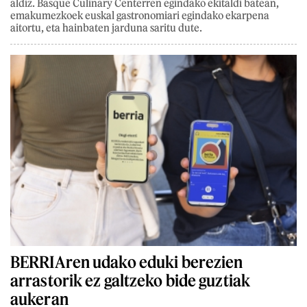
aldiz. Basque Culinary Centerren egindako ekitaldi batean,
emakumezkoek euskal gastronomiari egindako ekarpena
aitortu, eta hainbaten jarduna saritu dute.
BERRIAren udako eduki berezien
arrastorik ez galtzeko bide guztiak
aukeran