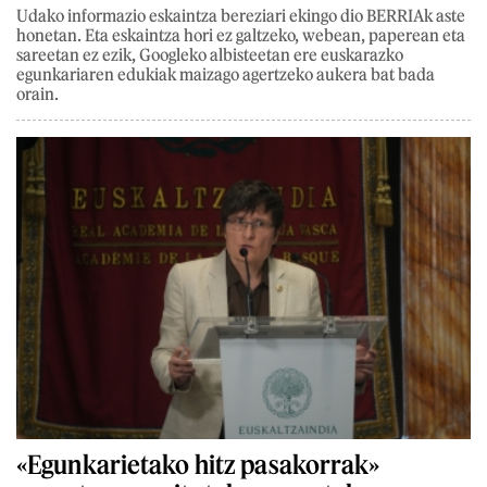
Udako informazio eskaintza bereziari ekingo dio BERRIAk aste
honetan. Eta eskaintza hori ez galtzeko, webean, paperean eta
sareetan ez ezik, Googleko albisteetan ere euskarazko
egunkariaren edukiak maizago agertzeko aukera bat bada
orain.
«Egunkarietako hitz pasakorrak»