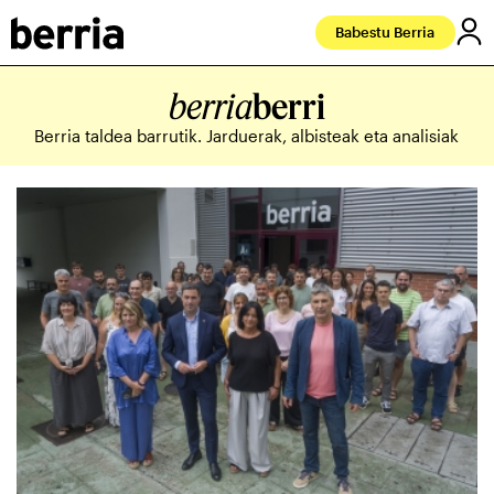
Babestu Berria
berria
berri
Berria taldea barrutik. Jarduerak, albisteak eta analisiak