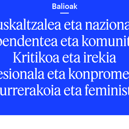
Balioak
skaltzalea eta nazion
pendentea eta komunit
Kritikoa eta irekia
esionala eta konprome
urrerakoia eta feminis