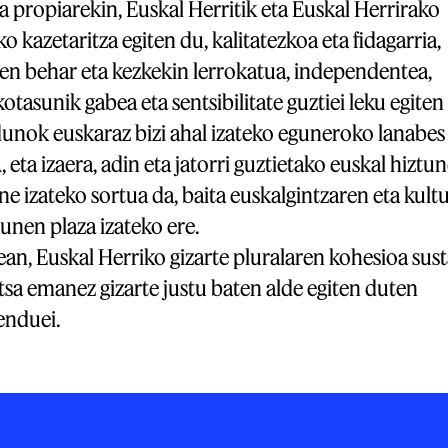
a propiarekin, Euskal Herritik eta Euskal Herrirako
o kazetaritza egiten du, kalitatezkoa eta fidagarria,
en behar eta kezkekin lerrokatua, independentea,
tasunik gabea eta sentsibilitate guztiei leku egiten
unok euskaraz bizi ahal izateko eguneroko lanabes
eta izaera, adin eta jatorri guztietako euskal hiztu
e izateko sortua da, baita euskalgintzaren eta kultu
unen plaza izateko ere.
ean, Euskal Herriko gizarte pluralaren kohesioa sus
tsa emanez gizarte justu baten alde egiten duten
nduei.