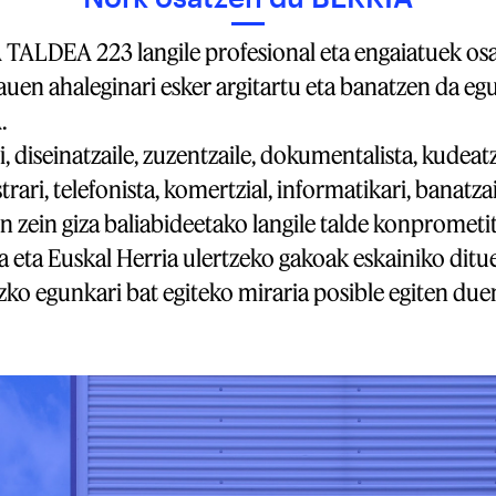
TALDEA 223 langile profesional eta engaiatuek os
auen ahaleginari esker argitartu eta banatzen da eg
.
, diseinatzaile, zuzentzaile, dokumentalista, kudeatz
rari, telefonista, komertzial, informatikari, banatzai
n zein giza baliabideetako langile talde konprometit
eta Euskal Herria ulertzeko gakoak eskainiko ditu
ezko egunkari bat egiteko miraria posible egiten due