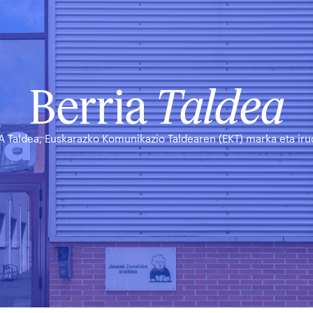
Berria
Taldea
A Taldea, Euskarazko Komunikazio Taldearen (EKT) marka eta irud