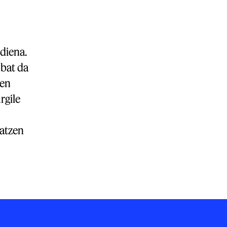
 diena.
 bat da
nen
rgile
tatzen