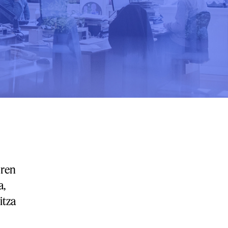
oren
a,
itza