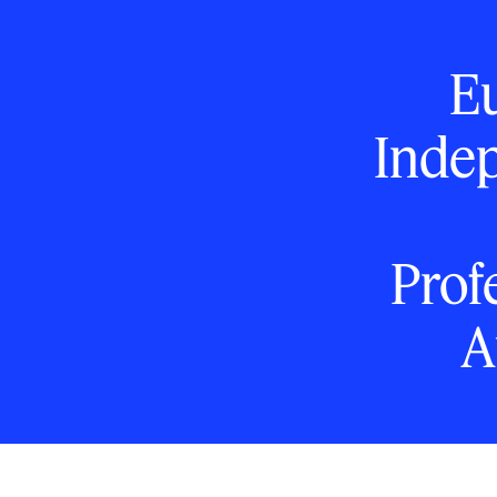
Eu
Inde
Prof
A