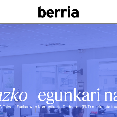
azko
egunkari na
A Taldea, Euskarazko Komunikazio Taldearen (EKT) marka eta irud