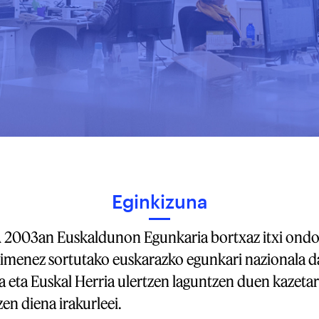
Eginkizuna
2003an Euskaldunon Egunkaria bortxaz itxi ond
kimenez sortutako euskarazko egunkari nazionala d
eta Euskal Herria ulertzen laguntzen duen kazetar
en diena irakurleei.