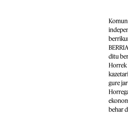
Komunit
indepen
berrikun
BERRIAk
ditu be
Horrek 
kazetar
gure ja
Horrega
ekonomi
behar d