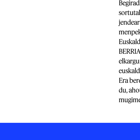
Begirad
sortutak
jendear
menpeko
Euskald
BERRIA, 
elkargun
euskald
Era ber
du, aho
mugime