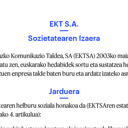
EKT S.A.
Sozietatearen Izaera
azko Komunikazio Taldea, SA (EKTSA) 2003ko mai
atu zen, euskarako hedabidek sortu eta sustatzea h
zuen enpresa talde baten buru eta ardatz izateko a
Jarduera
tearen helburu soziala honakoa da (EKTSAren esta
ako 4. artikulua):