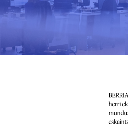
BERRIA 
herri e
mundua 
eskaintz