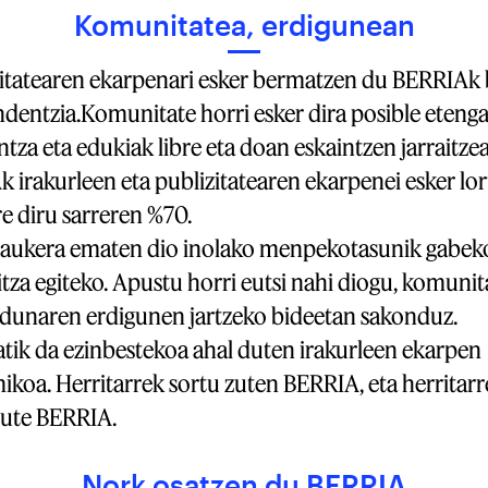
Komunitatea, erdigunean
atearen ekarpenari esker bermatzen du BERRIAk 
dentzia.Komunitate horri esker dira posible eteng
tza eta edukiak libre eta doan eskaintzen jarraitzea
 irakurleen eta publizitatearen ekarpenei esker lo
re diru sarreren %70.
aukera ematen dio inolako menpekotasunik gabek
itza egiteko. Apustu horri eutsi nahi diogu, komunit
rdunaren erdigunen jartzeko bideetan sakonduz.
tik da ezinbestekoa ahal duten irakurleen ekarpen
koa. Herritarrek sortu zuten BERRIA, eta herritarr
ute BERRIA.
Nork osatzen du BERRIA