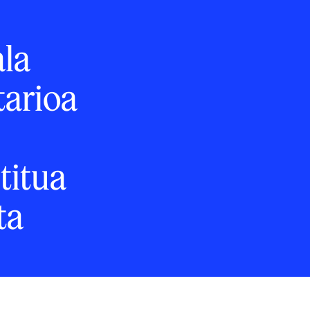
ala
arioa
titua
ta