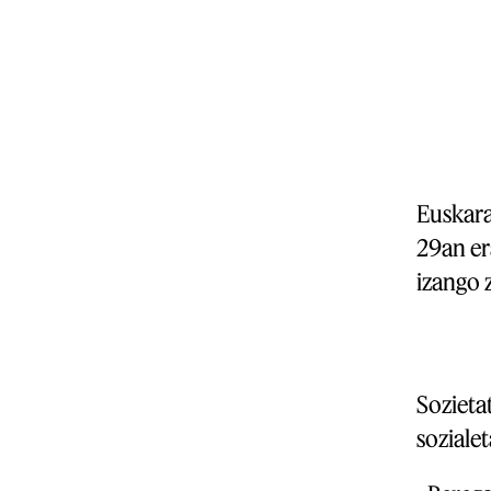
Euskar
29an er
izango 
Sozieta
sozialet