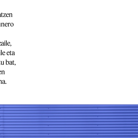
atzen
unero
aile,
le eta
u bat,
en
na.