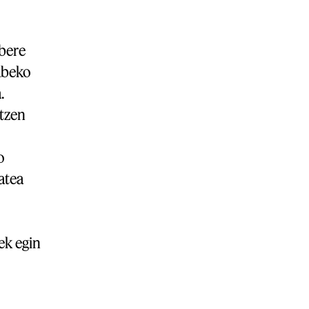
bere
abeko
.
rtzen
o
atea
ek egin