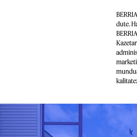
BERRIA 
dute. H
BERRIA
Kazetari
administ
marketi
mundua 
kalitat