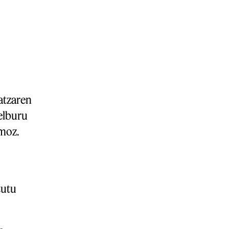
atzaren
elburu
smoz.
tutu