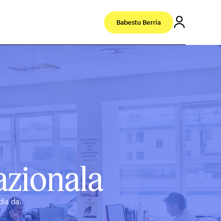
Babestu Berria
zionala
ia da.