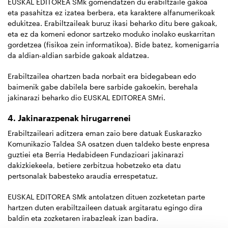
EUSKAL EDITOREA SMk gomendatzen du erabiltzaile gakoa
eta pasahitza ez izatea berbera, eta karaktere alfanumerikoak
edukitzea. Erabiltzaileak buruz ikasi beharko ditu bere gakoak,
eta ez da komeni edonor sartzeko moduko inolako euskarritan
gordetzea (fisikoa zein informatikoa). Bide batez, komenigarria
da aldian-aldian sarbide gakoak aldatzea.
Erabiltzailea ohartzen bada norbait era bidegabean edo
baimenik gabe dabilela bere sarbide gakoekin, berehala
jakinarazi beharko dio EUSKAL EDITOREA SMri.
4. Jakinarazpenak hirugarrenei
Erabiltzaileari aditzera eman zaio bere datuak Euskarazko
Komunikazio Taldea SA osatzen duen taldeko beste enpresa
guztiei eta Berria Hedabideen Fundazioari jakinarazi
dakizkiekeela, betiere zerbitzua hobetzeko eta datu
pertsonalak babesteko araudia errespetatuz.
EUSKAL EDITOREA SMk antolatzen dituen zozketetan parte
hartzen duten erabiltzaileen datuak argitaratu egingo dira
baldin eta zozketaren irabazleak izan badira.