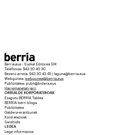
Berria.eus - Euskal Editorea SM
Telefonoa: 943 30 40 30
Bezero arreta: 943 30 43 45 | laguna@berria.eus
Webgunea:
webgunea@berria.eus
Publizitatea:
publi@bidera.eus
Harremanetan jarri
ORRIALDE KORPORATIBOAK
Ezagutu BERRIA Taldea
BERRIA berri bloga
Publizitatea
Galdera-erantzunak
Kontratazioak
Sarebide
LEGEA
Lege informazioa