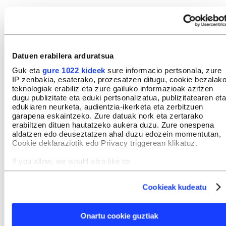
5. Interesdunen eskubideak
EUSKAL EDITOREA SMk erabiltzaileari gogorarazi nahi dio
noiznahi erabil ditzakeela sarbide, zuzenketa, ezeztapen eta
aurkaritza eskubideak, baita datuen portabilitatea eta
Datuen erabilera arduratsua
tratamendua mugatzeko eskubideak ere. Era berean, edonoiz
egin dezake gai honi buruzko eskariren bat. Horretarako, idatzi
Guk eta
gure 1022 kideek
sure informacio pertsonala, zure
bat bidali beharko dio EUSKAL EDITOREA SMri: Martin Ugalde
IP zenbakia, esaterako, prozesatzen ditugu, cookie bezalak
teknologiak erabiliz eta zure gailuko informazioak azitzen
kultur parkea, 20140 Andoain (Gipuzkoa); 943 30 43 45
dugu publizitate eta eduki pertsonalizatua, publizitatearen eta
telefonora deitu, edo, bestela,
edukiaren neurketa, audientzia-ikerketa eta zerbitzuen
datuenbabesa@berriataldea.eus
helbide elektronikora idatzi.
garapena eskaintzeko. Zure datuak nork eta zertarako
Eskaerarekin batera, interesdunaren nortasun agiriaren kopia
erabiltzen dituen hautatzeko aukera duzu. Zure onespena
bidali beharko da. Interesduna ados ez badago eskariari
aldatzen edo deuseztatzen ahal duzu edozein momentutan,
emandako erabakiarekin, edo erreklamazio bat jarri nahi badu,
Cookie deklaraziotik edo Privacy triggerean klikatuz.
kontrol aginte eskudunera jo dezake: kasu honetan, Datuak
If you allow, we would also like to:
Babesteko Bulegoa (
aepd.es
).
Collect information about your geographical location
which can be accurate to within several meters
Eskaera lege ordezkari moduan egiten badu, berriz, nortasun
Cookieak kudeatu
Identify your device by actively scanning it for specific
agiriaren kopia ez ezik, ordezkaritza horren egiaztagiria ere
characteristics (fingerprinting)
bidali beharko du.
Find out more about how your personal data is processed
Onartu cookie guztiak
and set your preferences in the
details section
.
6. Segurtasun Neurriak