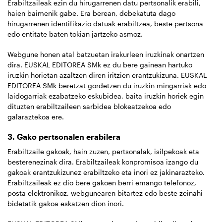
Erabiltzaileak ezin du hirugarrenen datu pertsonalik erabili,
haien baimenik gabe. Era berean, debekatuta dago
hirugarrenen identifikazio datuak erabiltzea, beste pertsona
edo entitate baten tokian jartzeko asmoz.
Webgune honen atal batzuetan irakurleen iruzkinak onartzen
dira. EUSKAL EDITOREA SMk ez du bere gainean hartuko
iruzkin horietan azaltzen diren iritzien erantzukizuna. EUSKAL
EDITOREA SMk beretzat gordetzen du iruzkin mingarriak edo
laidogarriak ezabatzeko eskubidea, baita iruzkin horiek egin
dituzten erabiltzaileen sarbidea blokeatzekoa edo
galaraztekoa ere.
3. Gako pertsonalen erabilera
Erabiltzaile gakoak, hain zuzen, pertsonalak, isilpekoak eta
besterenezinak dira. Erabiltzaileak konpromisoa izango du
gakoak erantzukizunez erabiltzeko eta inori ez jakinarazteko.
Erabiltzaileak ez dio bere gakoen berri emango telefonoz,
posta elektronikoz, webgunearen bitartez edo beste zeinahi
bidetatik gakoa eskatzen dion inori.