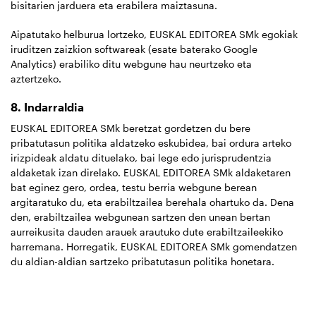
bisitarien jarduera eta erabilera maiztasuna.
Aipatutako helburua lortzeko, EUSKAL EDITOREA SMk egokiak
iruditzen zaizkion softwareak (esate baterako Google
Analytics) erabiliko ditu webgune hau neurtzeko eta
aztertzeko.
8. Indarraldia
EUSKAL EDITOREA SMk beretzat gordetzen du bere
pribatutasun politika aldatzeko eskubidea, bai ordura arteko
irizpideak aldatu dituelako, bai lege edo jurisprudentzia
aldaketak izan direlako. EUSKAL EDITOREA SMk aldaketaren
bat eginez gero, ordea, testu berria webgune berean
argitaratuko du, eta erabiltzailea berehala ohartuko da. Dena
den, erabiltzailea webgunean sartzen den unean bertan
aurreikusita dauden arauek arautuko dute erabiltzaileekiko
harremana. Horregatik, EUSKAL EDITOREA SMk gomendatzen
du aldian-aldian sartzeko pribatutasun politika honetara.