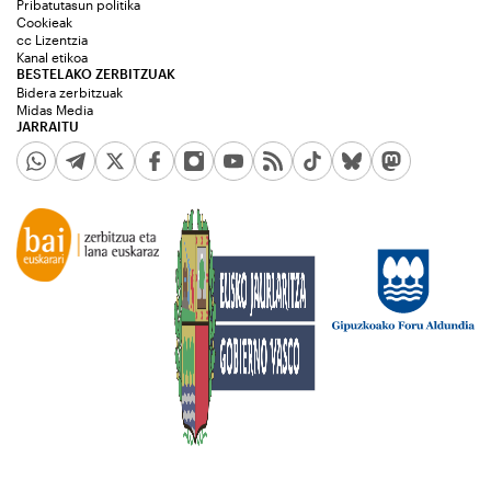
Pribatutasun politika
Cookieak
cc Lizentzia
Kanal etikoa
BESTELAKO ZERBITZUAK
Bidera zerbitzuak
Midas Media
JARRAITU