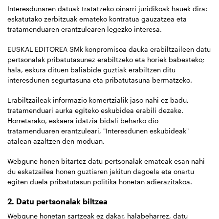
Interesdunaren datuak tratatzeko oinarri juridikoak hauek dira:
eskatutako zerbitzuak emateko kontratua gauzatzea eta
tratamenduaren erantzulearen legezko interesa.
EUSKAL EDITOREA SMk konpromisoa dauka erabiltzaileen datu
pertsonalak pribatutasunez erabiltzeko eta horiek babesteko;
hala, eskura dituen baliabide guztiak erabiltzen ditu
interesdunen segurtasuna eta pribatutasuna bermatzeko.
Erabiltzaileak informazio komertzialik jaso nahi ez badu,
tratamenduari aurka egiteko eskubidea erabili dezake.
Horretarako, eskaera idatzia bidali beharko dio
tratamenduaren erantzuleari, "Interesdunen eskubideak"
atalean azaltzen den moduan.
Webgune honen bitartez datu pertsonalak emateak esan nahi
du eskatzailea honen guztiaren jakitun dagoela eta onartu
egiten duela pribatutasun politika honetan adierazitakoa.
2. Datu pertsonalak biltzea
Webgune honetan sartzeak ez dakar, halabeharrez, datu