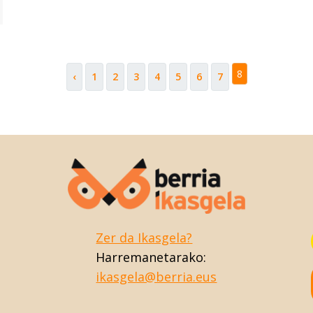
8
‹
1
2
3
4
5
6
7
Zer da Ikasgela?
Harremanetarako:
ikasgela@berria.eus