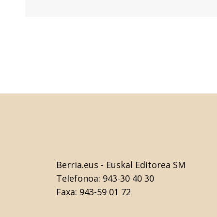
Berria.eus
- Euskal Editorea SM
Telefonoa:
943-30 40 30
Faxa:
943-59 01 72