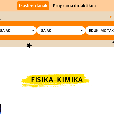
Ikasleen lanak
Programa didaktikoa
SGAIAK
GAIAK
EDUKI MOTAK
FISIKA-KIMIKA