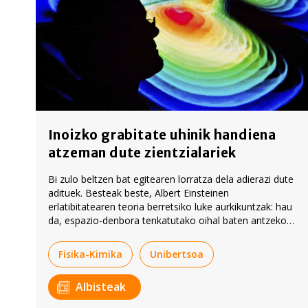
Inoizko grabitate uhinik handiena
atzeman dute zientzialariek
Bi zulo beltzen bat egitearen lorratza dela adierazi dute
adituek. Besteak beste, Albert Einsteinen
erlatibitatearen teoria berretsiko luke aurkikuntzak: hau
da, espazio-denbora tenkatutako oihal baten antzekoa
dela, eta han objektu astunak jartzen direnean
desitxuratu egiten dela. Hortik eratortzen dira grabitate
Fisika-Kimika
Unibertsoa
uhinak.
Albisteak