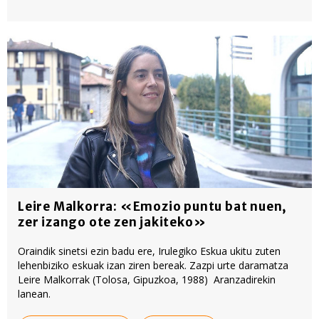
Leire Malkorra: «Emozio puntu bat nuen,
zer izango ote zen jakiteko»
Oraindik sinetsi ezin badu ere, Irulegiko Eskua ukitu zuten
lehenbiziko eskuak izan ziren bereak. Zazpi urte daramatza
Leire Malkorrak (Tolosa, Gipuzkoa, 1988) Aranzadirekin
lanean.