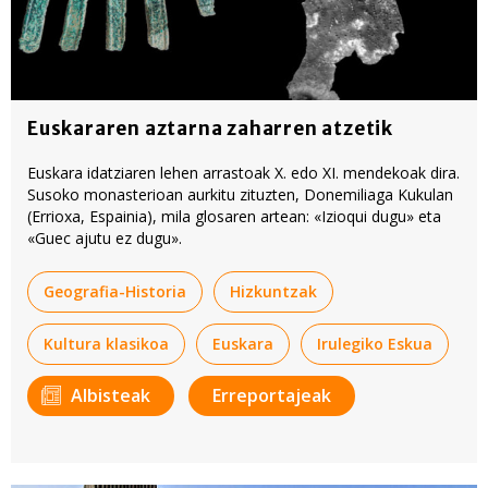
Euskararen aztarna zaharren atzetik
Euskara idatziaren lehen arrastoak X. edo XI. mendekoak dira.
Susoko monasterioan aurkitu zituzten, Donemiliaga Kukulan
(Errioxa, Espainia), mila glosaren artean: «Izioqui dugu» eta
«Guec ajutu ez dugu».
Geografia-Historia
Hizkuntzak
Kultura klasikoa
Euskara
Irulegiko Eskua
Albisteak
Erreportajeak