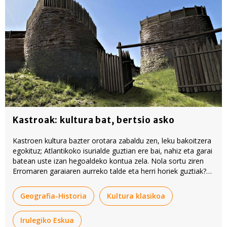
Kastroak: kultura bat, bertsio asko
Kastroen kultura bazter orotara zabaldu zen, leku bakoitzera
egokituz; Atlantikoko isurialde guztian ere bai, nahiz eta garai
batean uste izan hegoaldeko kontua zela. Nola sortu ziren
Erromaren garaiaren aurreko talde eta herri horiek guztiak?
Historiaurrean atzera joan behar da hori pixka bat ulertzeko.
Geografia-Historia
Kultura klasikoa
Irulegiko Eskua