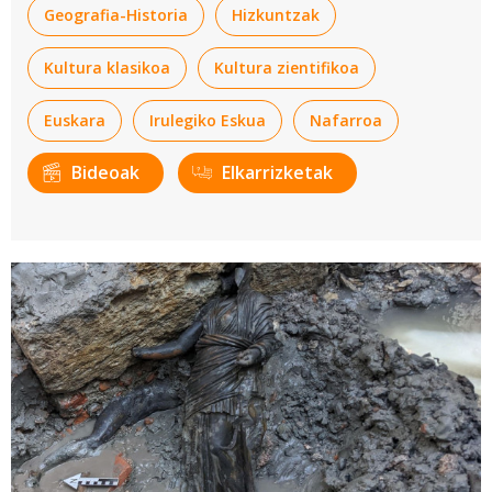
Geografia-Historia
Hizkuntzak
Kultura klasikoa
Kultura zientifikoa
Euskara
Irulegiko Eskua
Nafarroa
Bideoak
Elkarrizketak