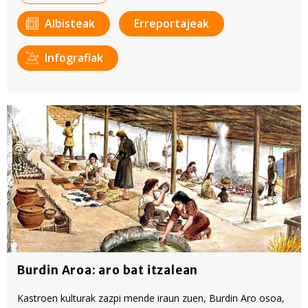
Albisteak
Erreportajeak
Infografiak
Burdin Aroa: aro bat itzalean
Kastroen kulturak zazpi mende iraun zuen, Burdin Aro osoa,