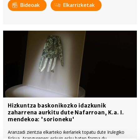
Bideoak
Elkarrizketak
Hizkuntza baskonikozko idazkunik
zaharrena aurkitu dute Nafarroan, K.a. I.
mendekoa: 'sorioneku'
Aranzadi zientzia elkarteko ikerlariek topatu dute Irulegiko
Eskua, Arangurenen: eskuin esku baten forma du,