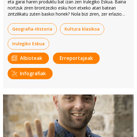
eta garai haren produktu bat izan zen Irulegiko Eskua. Baina
nortzuk ziren brontzezko esku hori etxeko atari batean
zintzilikatu zuten baskoi horiek? Nola bizi ziren, zer erlazio
zituzten inguruko herriekin eta nola moldatu ziren
erromatarrekin?
Geografia-Historia
Kultura klasikoa
Irulegiko Eskua
Albisteak
Erreportajeak
Infografiak