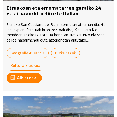
Etruskoen eta erromatarren garaiko 24
estatua aurkitu dituzte Italian
Sienako San Casciano dei Bagni termetan atzeman dituzte,
lohi azpian. Estatuak brontzezkoak dira, K.a. II. eta K.o. I.
mendeen artekoak. Estatua horietan zizelkaturiko idazkien
balioa nabarmendu dute azterlanetan aritutako
ikerlariek: «historia berridazteko moduko aurkikuntza da».
Geografia-Historia
Hizkuntzak
Kultura klasikoa
Albisteak