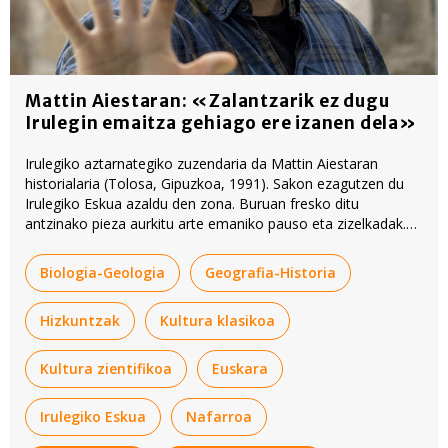
Mattin Aiestaran: «Zalantzarik ez dugu
Irulegin emaitza gehiago ere izanen dela»
Irulegiko aztarnategiko zuzendaria da Mattin Aiestaran
historialaria (Tolosa, Gipuzkoa, 1991). Sakon ezagutzen du
Irulegiko Eskua azaldu den zona. Buruan fresko ditu
antzinako pieza aurkitu arte emaniko pauso eta zizelkadak.
Ondoko urratsak ere bai. «Sekulako ardura sentitzen nuen».
Biologia-Geologia
Geografia-Historia
Hizkuntzak
Kultura klasikoa
Kultura zientifikoa
Euskara
Irulegiko Eskua
Nafarroa