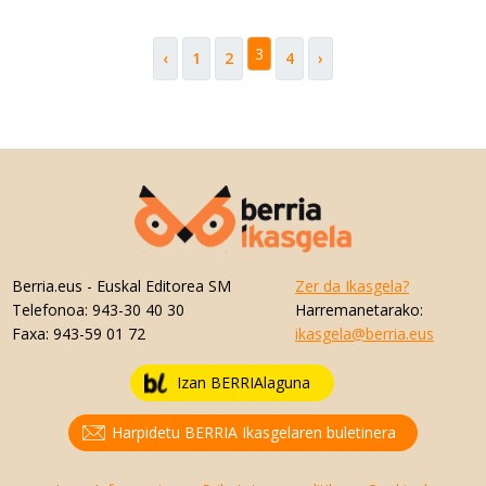
3
‹
1
2
4
›
Berria.eus
- Euskal Editorea SM
Zer da Ikasgela?
Telefonoa:
943-30 40 30
Harremanetarako:
Faxa:
943-59 01 72
ikasgela@berria.eus
Izan BERRIAlaguna
Harpidetu BERRIA Ikasgelaren buletinera