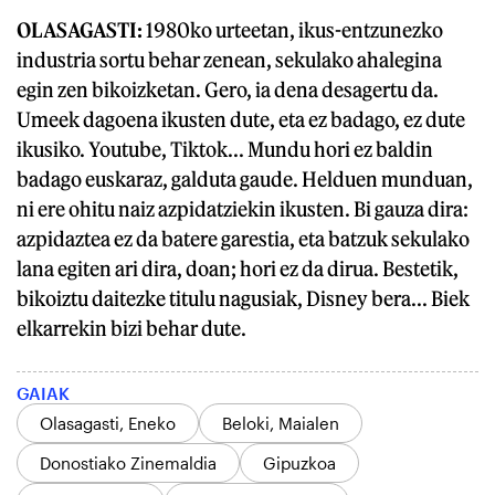
OLASAGASTI:
1980ko urteetan, ikus-entzunezko
industria sortu behar zenean, sekulako ahalegina
egin zen bikoizketan. Gero, ia dena desagertu da.
Umeek dagoena ikusten dute, eta ez badago, ez dute
ikusiko. Youtube, Tiktok... Mundu hori ez baldin
badago euskaraz, galduta gaude. Helduen munduan,
ni ere ohitu naiz azpidatziekin ikusten. Bi gauza dira:
azpidaztea ez da batere garestia, eta batzuk sekulako
lana egiten ari dira, doan; hori ez da dirua. Bestetik,
bikoiztu daitezke titulu nagusiak, Disney bera... Biek
elkarrekin bizi behar dute.
GAIAK
Olasagasti, Eneko
Beloki, Maialen
Donostiako Zinemaldia
Gipuzkoa