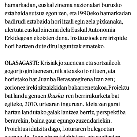
hamarkadan, euskal zinema nazionalari buruzko
eztabaida sutsua egon zen, eta 1990eko hamarkadan
badirudi eztabaida hori itzali egin zela pixkanaka,
ulertuta euskal zinema dela Euskal Autonomia
Erkidegoan ekoizten dena. Instituzioek ere irizpide
hori hartzen dute diru laguntzak emateko.
OLASAGASTI:
Krisiak jo zuenean eta sortzaileok
gogor jo gintuenean, nik ate asko jo nituen, eta
horietako bat Juanba Berasategirena izan zen;
zorionez ireki zitzaizkidan bakarrenetakoa.Proiektu
bat landu genuen
Ikuska
-ren berrirakurketa bat
egiteko, 2010. urtearen inguruan. Ideia zen garai
hartan landutako gaiak lantzea berriz, perspektiba
berarekin, baina gaur egungo zuzendariekin.
Proiektua idatzita dago, Loturaren bulegoetan