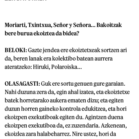
Moriarti, Txintxua, Señor y Señora... Bakoitzak
bere burua ekoiztea da bidea?
BELOKI:
Gazte jendea ere ekoiztetxeak sortzen ari
da, beren lanak era kolektibo batean aurrera
ateratzeko: Hiruki, Polaroiska...
OLASAGASTI:
Guk ere sortu genuen gure garaian.
Nahi duzuna zera da, egin ahal izatea, eta ekoiztetxe
batek horretarako aukera ematen dizu; eta egiten
duzun horren gaineko kontrola edukitzea, eta hori
ekoizpen exekutiboak egiten du. Agintzen duena
ekoizpen exekutiboa da, ez zuzendaria. Azkenean,
ekoizlea zara halabeharrez. Nire ustez, hori da