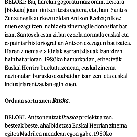
BELOKI:
Bai, harekin gogoratu naiz orain. Leioara
[Bizkaia] joan nintzen tesia egitera, eta, han, Santos
Zunzunegik aurkeztu zidan Antxon Ezeiza; nik ez
nuen ezagutzen, nahiz eta zinemagile donostiar bat
izan. Santosek esan zidan ez zela normala euskal eta
espainiar historiografian Antxon ezezagun bat izatea.
Haren zinema eta ideiak garrantzitsuak izan ziren
hainbat arlotan. 1980ko hamarkadan, erbestetik
Euskal Herrira bueltatu zenean, euskal zinema
nazionalari buruzko eztabaidan izan zen, eta euskal
industriarentzat lan egin zuen.
Orduan sortu zuen
Ikuska
.
BELOKI:
Antxonentzat
Ikuska
proiektua zen,
besteak beste, ahalbidetzea Euskal Herrian zinema
egitea Madrilen mendean egon gabe. 1980ko