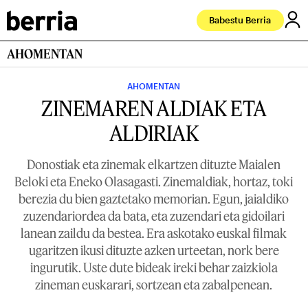
Babestu Berria
AHOMENTAN
AHOMENTAN
ZINEMAREN ALDIAK ETA
ALDIRIAK
Donostiak eta zinemak elkartzen dituzte Maialen
Beloki eta Eneko Olasagasti. Zinemaldiak, hortaz, toki
berezia du bien gaztetako memorian. Egun, jaialdiko
zuzendariordea da bata, eta zuzendari eta gidoilari
lanean zaildu da bestea. Era askotako euskal filmak
ugaritzen ikusi dituzte azken urteetan, nork bere
ingurutik. Uste dute bideak ireki behar zaizkiola
zineman euskarari, sortzean eta zabalpenean.