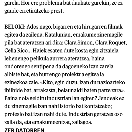
garela. Hor ere problema bat daukate gurekin, ze ez
gaude erretiratzeko prest.
BELOKI:
Ados nago, bigarren eta hirugarren filmak
egitea da zailena. Katalunian, emakume zinemagile
pila bat ateratzen ari dira: Clara Simon, Clara Roquet,
Celia Rico... Haiek esaten dute kosta egin zitzaiela
lehenengo pelikula aurrera ateratzea, baina
ondorengo sentipena da dagoeneko izan zarela
albiste bat, eta hurrengo proiektua egitea ia
ezinezkoa zaie. «Kito, egin duzu, izan du nazioarteko
ibilbide bat, arrakasta, belaunaldi baten parte zara».
Baina nola gelditu industrian lan egiten? Jendeak ez
du zinemagile izan nahi istorio bat kontatzeko;
profesio bat izan nahi dute. Industrian geratzea oso
zaila da, eta emakumeentzat, zailagoa.
ZER DATORREN