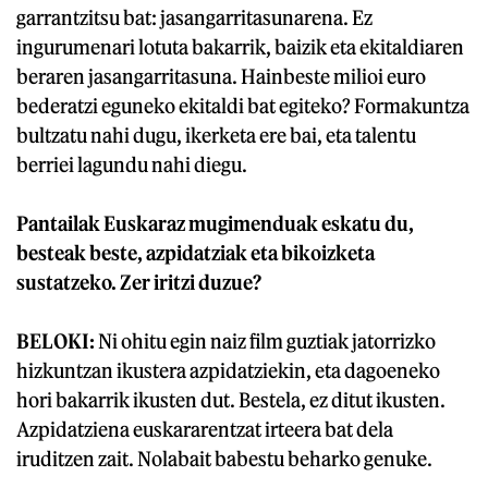
garrantzitsu bat: jasangarritasunarena. Ez
ingurumenari lotuta bakarrik, baizik eta ekitaldiaren
beraren jasangarritasuna. Hainbeste milioi euro
bederatzi eguneko ekitaldi bat egiteko? Formakuntza
bultzatu nahi dugu, ikerketa ere bai, eta talentu
berriei lagundu nahi diegu.
Pantailak Euskaraz mugimenduak eskatu du,
besteak beste, azpidatziak eta bikoizketa
sustatzeko. Zer iritzi duzue?
BELOKI:
Ni ohitu egin naiz film guztiak jatorrizko
hizkuntzan ikustera azpidatziekin, eta dagoeneko
hori bakarrik ikusten dut. Bestela, ez ditut ikusten.
Azpidatziena euskararentzat irteera bat dela
iruditzen zait. Nolabait babestu beharko genuke.