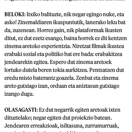
BELOKI:
Itxiko balituzte, nik negar egingo nuke, eta
asko! Zinemaldiaren ikuspuntutik, lanerako leku bat
da, zuzenean. Horrez gain, nik plataformak ikusten
ditut, ez dut ezetz esango, baina horrek ez dit kentzen
zinema aretoko esperientzia. Niretzat filmak ikustea
erabaki sozial eta politiko bat ere bada: erabakitzea
jendearekin egitea. Espero dut zinema aretoek
lortuko dutela beren tokia aurkitzea. Pentsatzen dut
eredu misto baterantz goazela. Zenbat eta zinema
areto gutxiago izan, orduan eta aniztasun gutxiago
izango dugu.
OLASAGASTI:
Ez dut negarrik egiten aretoak ixten
dituztelako; negar egiten dut proiekzio batean.
Jendearen erreakzioak, isiltasuna, zurrumurruak,