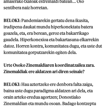
amaierako txaloak estreinaldi batean... Oso
sentibera naiz horretan.
BELOKI:
Pandemiarekin gertatu dena ikusita,
irudipena daukat mundu hiperkonektatu batera
goazela, eta, era berean, geroz eta bakarrikago
gaudela. Hiperkonexioa eta bakartasuna elkarrekin
datoz. Horren kontra, komunitatea dugu, eta uste dut
komunitatea gorputzarekin egiten dela.
Urte Osoko Zinemaldiaren koordinatzailea zara.
Zinemaldiak ere aldatzen ari diren seinale?
BELOKI:
Hau aztertzeko ere denbora falta zaigu,
baina uste dugu paradigma aldatzen ari dela, eta
orain arteko eredua agortzen; Donostiako
Zinemaldian eta mundu osoan. Badago kontzeptu