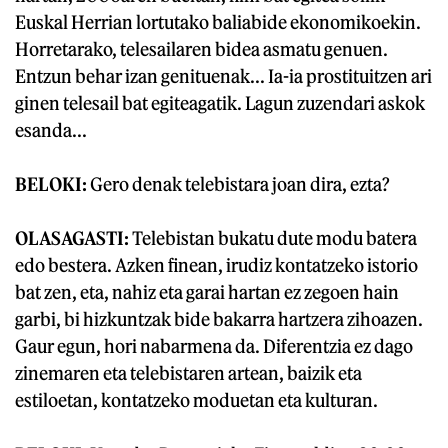
Euskal Herrian lortutako baliabide ekonomikoekin.
Horretarako, telesailaren bidea asmatu genuen.
Entzun behar izan genituenak... Ia-ia prostituitzen ari
ginen telesail bat egiteagatik. Lagun zuzendari askok
esanda...
BELOKI:
Gero denak telebistara joan dira, ezta?
OLASAGASTI:
Telebistan bukatu dute modu batera
edo bestera. Azken finean, irudiz kontatzeko istorio
bat zen, eta, nahiz eta garai hartan ez zegoen hain
garbi, bi hizkuntzak bide bakarra hartzera zihoazen.
Gaur egun, hori nabarmena da. Diferentzia ez dago
zinemaren eta telebistaren artean, baizik eta
estiloetan, kontatzeko moduetan eta kulturan.