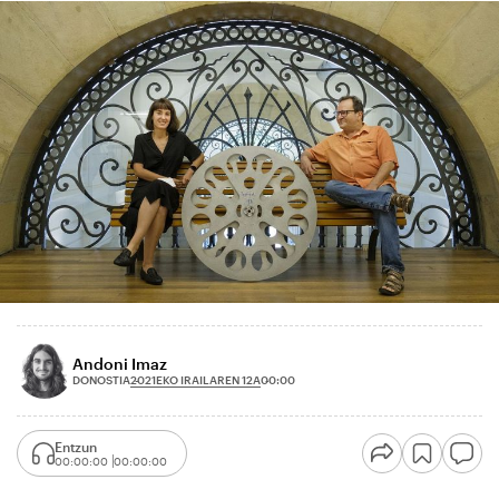
Andoni Imaz
2021EKO IRAILAREN 12A
DONOSTIA
00:00
Entzun
00:00:00
00:00:00