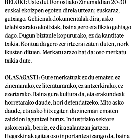
BELOKI:
Uste dut Donostiako Zinemaldian 20-30
euskal ekoizpen egoten direla urtean; euskaraz,
gutxiago. Gehienak dokumentalak dira, asko
telebistarako ekoitziak, baina gero eta fikzio gehiago
dago. Dugun biztanle kopururako, ez da kantitate
txikia. Kontua da gero zer irteera izaten duten, nork
ikusten dituen. Merkatu arazo bat da: oso merkatu
txikia dute.
OLASAGASTI:
Gure merkatuak ez du ematen ez
zinemarako, ez literaturarako, ez antzerkirako, ez
ezertarako. Baina gure kultura da, eta erakundeak
horretarako daude, hori defendatzeko. Mito asko
daude, eta asko hitz egiten da zinemari ematen
zaizkion laguntzei buruz. Industriako sektore
askorenak, berriz, ez dira zalantzan jartzen.
Hegazkinak egitea oso inportantea izango da, baina