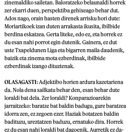
zinemaldiko sailetan. Baloratzeko belaunaldi horrek
zer ekarri duen, perspektiba gehixeago behar dut.
Ados nago, orain hasten direnek arrisku hori dute:
Moriartikoek izan duten arrakasta ikusita, ibilbide
berdina eskatzea. Gerta liteke, edo ez, eta horrek ez
du esan nahi porrot egin dutenik. Gainera, ez dut
uste Txapeldunen Liga eta bigarren maila daudenik,
baizik eta zinema mota ezberdinak, ibilbide
ezberdinak izango dituztenak.
OLASAGASTI:
Adjektibo horien ardura kazetariena
da. Nola dena sailkatu behar den, esan behar dute
loraldi bat dela. Zer loraldi? Konparazioarekin
jarraitzeko: baratze bat baldin badugu, gure baratzea
idorra zen, ez zegoen ezer. Haziak botatzen baldin
badituzu, ureztatzen baduzu, ernatuko dira. Horrek
ez du esan nahi loraldi bat dagoenik. Aurretik ez da-