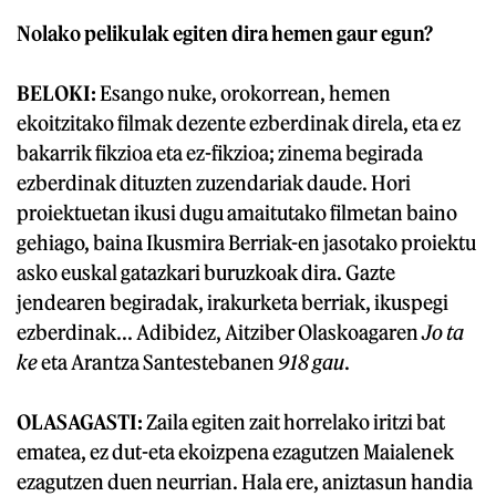
Nolako pelikulak egiten dira hemen gaur egun?
BELOKI:
Esango nuke, orokorrean, hemen
ekoitzitako filmak dezente ezberdinak direla, eta ez
bakarrik fikzioa eta ez-fikzioa; zinema begirada
ezberdinak dituzten zuzendariak daude. Hori
proiektuetan ikusi dugu amaitutako filmetan baino
gehiago, baina Ikusmira Berriak-en jasotako proiektu
asko euskal gatazkari buruzkoak dira. Gazte
jendearen begiradak, irakurketa berriak, ikuspegi
ezberdinak... Adibidez, Aitziber Olaskoagaren
Jo ta
ke
eta Arantza Santestebanen
918 gau
.
OLASAGASTI:
Zaila egiten zait horrelako iritzi bat
ematea, ez dut-eta ekoizpena ezagutzen Maialenek
ezagutzen duen neurrian. Hala ere, aniztasun handia