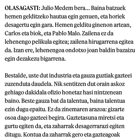
OLASAGASTI:
Julio Medem bera... Baina batzuek
hemen gelditzeko hautua egin genuen, eta horiek
desagertu egin gara. Hemen gelditu ginenon artean,
Carlos eta biok, eta Pablo Malo. Zailena ez da
lehenengo pelikula egitea; zailena hirugarrena egitea
da. Izan ere, lehenengoa ondotxo joan baldin bazaizu
egin dezakezu bigarrena.
Bestalde, uste dut industria eta gauza guztiak gazteei
zuzenduta daudela. Nik sentitzen dut orain askoz
gehiago dakidala ofizio honetaz hasi nintzenean
baino. Beste gauza bat da talentua, baina talentua
ezin dugu epaitu. Ez da zinemaren arazoa: gizarte
osoa dago gazteei begira. Gaztetasuna miretsi eta
gurtu egiten da, eta zaharrak desagerrarazi egiten
ditugu. Kontua da zaharrak gero eta gazteagoak