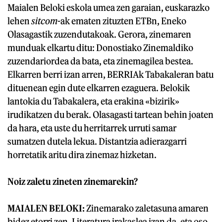
Maialen Beloki eskola umea zen garaian, euskarazko
lehen
sitcom
-ak ematen zituzten ETBn, Eneko
Olasagastik zuzendutakoak. Gerora, zinemaren
munduak elkartu ditu: Donostiako Zinemaldiko
zuzendariordea da bata, eta zinemagilea bestea.
Elkarren berri izan arren, BERRIAk Tabakaleran batu
dituenean egin dute elkarren ezaguera. Belokik
lantokia du Tabakalera, eta erakina «bizirik»
irudikatzen du berak. Olasagasti tartean behin joaten
da hara, eta uste du herritarrek urruti samar
sumatzen dutela lekua. Distantzia adierazgarri
horretatik aritu dira zinemaz hizketan.
Noiz zaletu zineten zinemarekin?
MAIALEN BELOKI:
Zinemarako zaletasuna amaren
bidez etorri zen. Literatura irakaslea izan da, eta oso