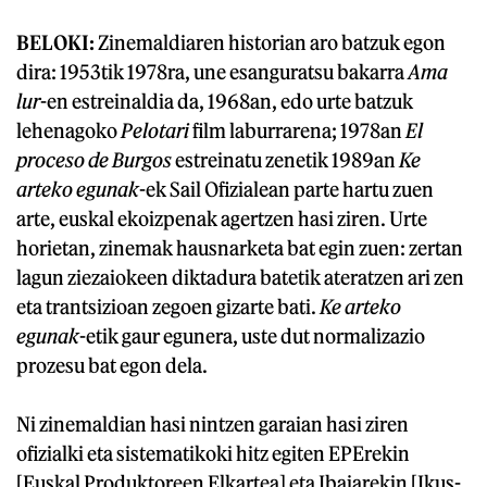
BELOKI:
Zinemaldiaren historian aro batzuk egon
dira: 1953tik 1978ra, une esanguratsu bakarra
Ama
lur
-en estreinaldia da, 1968an, edo urte batzuk
lehenagoko
Pelotari
film laburrarena; 1978an
El
proceso de Burgos
estreinatu zenetik 1989an
Ke
arteko egunak
-ek Sail Ofizialean parte hartu zuen
arte, euskal ekoizpenak agertzen hasi ziren. Urte
horietan, zinemak hausnarketa bat egin zuen: zertan
lagun ziezaiokeen diktadura batetik ateratzen ari zen
eta trantsizioan zegoen gizarte bati.
Ke arteko
egunak
-etik gaur egunera, uste dut normalizazio
prozesu bat egon dela.
Ni zinemaldian hasi nintzen garaian hasi ziren
ofizialki eta sistematikoki hitz egiten EPErekin
[Euskal Produktoreen Elkartea] eta Ibaiarekin [Ikus-