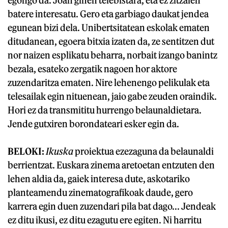
egongo da. Joan ginen telebistara, eta ez zitzaien
batere interesatu. Gero eta garbiago daukat jendea
egunean bizi dela. Unibertsitatean eskolak ematen
ditudanean, egoera bitxia izaten da, ze sentitzen dut
nor naizen esplikatu beharra, norbait izango banintz
bezala, esateko zergatik nagoen hor aktore
zuzendaritza ematen. Nire lehenengo pelikulak eta
telesailak egin nituenean, jaio gabe zeuden oraindik.
Hori ez da transmititu hurrengo belaunaldietara.
Jende gutxiren borondateari esker egin da.
BELOKI:
Ikuska
proiektua ezezaguna da belaunaldi
berrientzat. Euskara zinema aretoetan entzuten den
lehen aldia da, gaiek interesa dute, askotariko
planteamendu zinematografikoak daude, gero
karrera egin duen zuzendari pila bat dago... Jendeak
ez ditu ikusi, ez ditu ezagutu ere egiten. Ni harritu