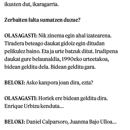
ikusten dut, ikaragarria.
Zerbaiten falta sumatzen duzue?
OLASAGASTI:
Nik zinema egin ahal izatearena.
Tiradera beteago daukat gidoiz egin ditudan
pelikulez baino. Eta ja urte batzuk ditut. Irudipena
daukat gure belaunaldia, 1990eko urteetakoa,
bidean gelditu dela. Bidean gelditu gara.
BELOKI:
Asko kanpora joan dira, ezta?
OLASAGASTI:
Horiek ere bidean gelditu dira.
Enrique Urbizu kenduta...
BELOKI:
Daniel Calparsoro, Juanma Bajo Ulloa...