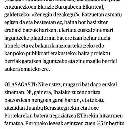
entzunezkoen Ekoizle Burujabeen Elkartea],
galdetzeko: «Zer egin dezakegu?». Batzuetan asmatu
egiten da eta besteetan ez, baina hor hasi ziren
erabaki batzuk hartzen, ulertuta euskal zinemari
laguntzeko plataforma bat ere izan behar duela
honek; eta ez bakarrik nazioartekotzeko edo
kanpoko publikoari erakusteko: baita proiektu
berriak garatzen laguntzeko eta zinemagile berriei
aukera emateko ere.
OLASAGASTI:
Nire ustez, mugarri bat dago euskal
zineman. Ni, gainera, Ibaiako zuzendaritza
batzordean nengoen garai hartan, eta tokatu
zitzaidan Juanba Berasategirekin eta Joxe
Portelarekin batera negoziatzea ETBrekin hitzarmen
famatua. Europako legeak agintzen zuen %5 inbertitu