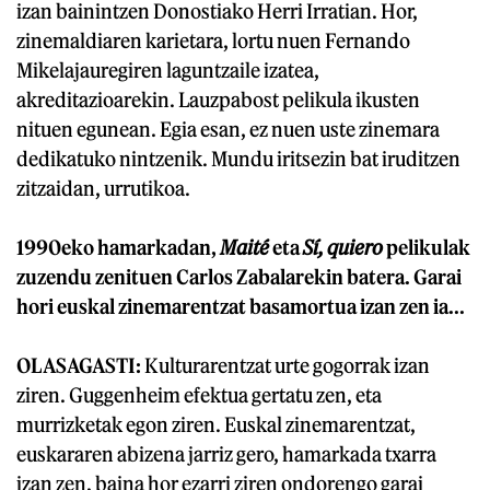
izan bainintzen Donostiako Herri Irratian. Hor,
zinemaldiaren karietara, lortu nuen Fernando
Mikelajauregiren laguntzaile izatea,
akreditazioarekin. Lauzpabost pelikula ikusten
nituen egunean. Egia esan, ez nuen uste zinemara
dedikatuko nintzenik. Mundu iritsezin bat iruditzen
zitzaidan, urrutikoa.
1990eko hamarkadan,
Maité
eta
Sí, quiero
pelikulak
zuzendu zenituen Carlos Zabalarekin batera. Garai
hori euskal zinemarentzat basamortua izan zen ia...
OLASAGASTI:
Kulturarentzat urte gogorrak izan
ziren. Guggenheim efektua gertatu zen, eta
murrizketak egon ziren. Euskal zinemarentzat,
euskararen abizena jarriz gero, hamarkada txarra
izan zen, baina hor ezarri ziren ondorengo garai