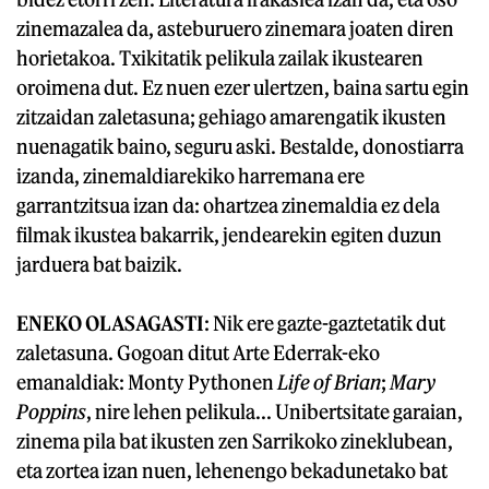
zinemazalea da, asteburuero zinemara joaten diren
horietakoa. Txikitatik pelikula zailak ikustearen
oroimena dut. Ez nuen ezer ulertzen, baina sartu egin
zitzaidan zaletasuna; gehiago amarengatik ikusten
nuenagatik baino, seguru aski. Bestalde, donostiarra
izanda, zinemaldiarekiko harremana ere
garrantzitsua izan da: ohartzea zinemaldia ez dela
filmak ikustea bakarrik, jendearekin egiten duzun
jarduera bat baizik.
ENEKO OLASAGASTI
: Nik ere gazte-gaztetatik dut
zaletasuna. Gogoan ditut Arte Ederrak-eko
emanaldiak: Monty Pythonen
Life of Brian
;
Mary
Poppins
, nire lehen pelikula... Unibertsitate garaian,
zinema pila bat ikusten zen Sarrikoko zineklubean,
eta zortea izan nuen, lehenengo bekadunetako bat