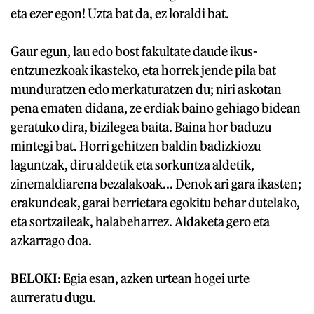
eta ezer egon! Uzta bat da, ez loraldi bat.
Gaur egun, lau edo bost fakultate daude ikus-
entzunezkoak ikasteko, eta horrek jende pila bat
munduratzen edo merkaturatzen du; niri askotan
pena ematen didana, ze erdiak baino gehiago bidean
geratuko dira, bizilegea baita. Baina hor baduzu
mintegi bat. Horri gehitzen baldin badizkiozu
laguntzak, diru aldetik eta sorkuntza aldetik,
zinemaldiarena bezalakoak... Denok ari gara ikasten;
erakundeak, garai berrietara egokitu behar dutelako,
eta sortzaileak, halabeharrez. Aldaketa gero eta
azkarrago doa.
BELOKI:
Egia esan, azken urtean hogei urte
aurreratu dugu.