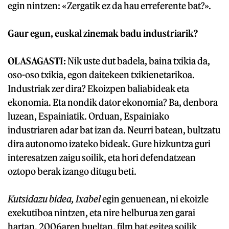
egin nintzen: «Zergatik ez da hau erreferente bat?».
Gaur egun, euskal zinemak badu industriarik?
OLASAGASTI:
Nik uste dut badela, baina txikia da,
oso-oso txikia, egon daitekeen txikienetarikoa.
Industriak zer dira? Ekoizpen baliabideak eta
ekonomia. Eta nondik dator ekonomia? Ba, denbora
luzean, Espainiatik. Orduan, Espainiako
industriaren adar bat izan da. Neurri batean, bultzatu
dira autonomo izateko bideak. Gure hizkuntza guri
interesatzen zaigu soilik, eta hori defendatzean
oztopo berak izango ditugu beti.
Kutsidazu bidea, Ixabel
egin genuenean, ni ekoizle
exekutiboa nintzen, eta nire helburua zen garai
hartan, 2006aren bueltan, film bat egitea soilik