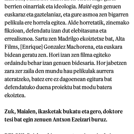
berrien oinarriak eta ideologia.
Maité
egin genuen
euskaraz eta gaztelaniaz, eta gure asmoa zen bigarren
pelikula ere horrela egitea. Alde horretatik, zinemako
fikzioan, defendatu izan dut elebitasuna eta
errealismoa. Sartu zen Madrilgo ekoiztetxe bat, Alta
Films, [Enrique] Gonzalez Machorena, eta euskara
bidean geratu zen. Hori izan zen filma egiteko
ordaindu behar izan genuen bidesaria. Hor jabetzen
zara zer zaila den mundu hau pelikulak aurrera
ateratzeko, batez ere ez dagoenean egitura bat
defendatuko duena proiektu bat modu batera
ekoiztea.
Zuk, Maialen, ikasketak bukatu eta gero, doktore
tesi bat egin zenuen Antxon Ezeizari buruz.