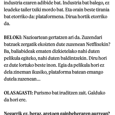
industria ezaren adibide bat. Industria bat balego, ez
leudeke tailer txiki mordo bat. Eta orain beste tirania
bat etorriko da: plataformena. Dirua hortik etorriko
da.
BELOKI:
Nazioartean gertatzen ari da. Zuzendari
batzuek zergatik ekoizten dute zuzenean Netflixekin?
Ba, baliabideak ematen dizkietelako nahi duten
pelikula egiteko, nahi duten baldintzekin. Diru hori
ez dute lortuko beste inon. Egia da pelikula hori ez
dela zineman ikusiko, plataforma batean emango
dutela zuzenean...
OLASAGASTI:
Purismo bat iruditzen zait. Galduko
da hori ere.
Negarrik ez, beraz, aretoen gainbeheraren aurrean?