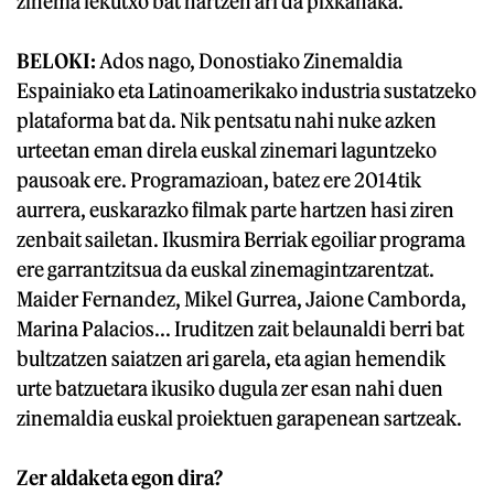
zinema lekutxo bat hartzen ari da pixkanaka.
BELOKI:
Ados nago, Donostiako Zinemaldia
Espainiako eta Latinoamerikako industria sustatzeko
plataforma bat da. Nik pentsatu nahi nuke azken
urteetan eman direla euskal zinemari laguntzeko
pausoak ere. Programazioan, batez ere 2014tik
aurrera, euskarazko filmak parte hartzen hasi ziren
zenbait sailetan. Ikusmira Berriak egoiliar programa
ere garrantzitsua da euskal zinemagintzarentzat.
Maider Fernandez, Mikel Gurrea, Jaione Camborda,
Marina Palacios... Iruditzen zait belaunaldi berri bat
bultzatzen saiatzen ari garela, eta agian hemendik
urte batzuetara ikusiko dugula zer esan nahi duen
zinemaldia euskal proiektuen garapenean sartzeak.
Zer aldaketa egon dira?