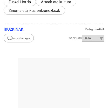
Euskal Herria
Arteak eta kultura
Zinema eta ikus-entzunezkoak
IRUZKINAK
Ez dago iruzkinik
Iruzkin bat egin
ORDENATU