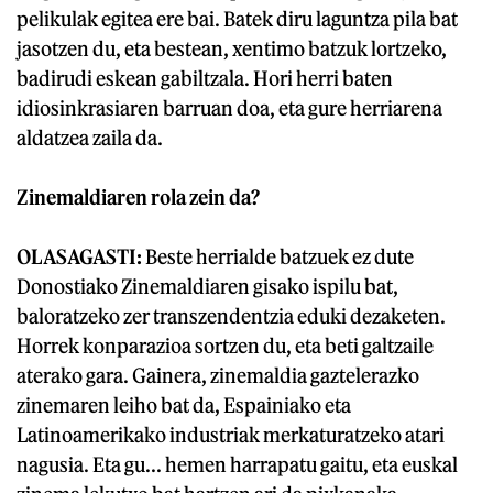
pelikulak egitea ere bai. Batek diru laguntza pila bat
jasotzen du, eta bestean, xentimo batzuk lortzeko,
badirudi eskean gabiltzala. Hori herri baten
idiosinkrasiaren barruan doa, eta gure herriarena
aldatzea zaila da.
Zinemaldiaren rola zein da?
OLASAGASTI:
Beste herrialde batzuek ez dute
Donostiako Zinemaldiaren gisako ispilu bat,
baloratzeko zer transzendentzia eduki dezaketen.
Horrek konparazioa sortzen du, eta beti galtzaile
aterako gara. Gainera, zinemaldia gaztelerazko
zinemaren leiho bat da, Espainiako eta
Latinoamerikako industriak merkaturatzeko atari
nagusia. Eta gu... hemen harrapatu gaitu, eta euskal