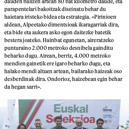
dauden balizen artean 80 bat kilometro daude, eta
parapentelari bakoitzak diseinatu behar du
haietara iristeko bidea eta estrategia. «Pirinioen
aldean, Alpeetako dimentsioak ikaragarriak dira,
eta bide eta aukera asko egon daitezke batetik
bestera joateko. Hainbat egunetan, aireratzeko
punturaino 2.000 metroko desnibela gainditu
beharko dugu. Airean, berriz, 4.000 metroko
mendien gainetik ere igaro beharko dugu, eta
halako mendi altuen artean, bailarako haizeak oso
desberdinak dira. Ondorioz, haizebean egin behar
da hegan sarri».