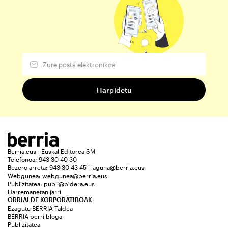
Berria.eus - Euskal Editorea SM
Telefonoa: 943 30 40 30
Bezero arreta: 943 30 43 45 | laguna@berria.eus
Webgunea:
webgunea@berria.eus
Publizitatea:
publi@bidera.eus
Harremanetan jarri
ORRIALDE KORPORATIBOAK
Ezagutu BERRIA Taldea
BERRIA berri bloga
Publizitatea