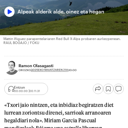
Alpeak alderik alde, oinez eta hegan
Mattin Iñiguez parapentelariaren Red Bull X-Alps probaren aurkezpenean.
RAUL BOGAJO / FOKU
Ramon Olasagasti
2025EKO MAIATZAREN 21A
OROZKO
20:00
Entzun
00:00:00
00:11:31
«Txori jaio nintzen, eta inbidiaz begiratzen diet
lurrean zoriontsu direnei, sarrioak arranoaren
hegaldiari nola». Miriam Garcia Pascual
mendizaleak
Bájame una estrella
liburuan