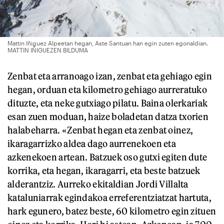
Mattin Iñiguez Alpeetan hegan, Aste Santuan han egin zuten egonaldian.
MATTIN IÑIGUEZEN BILDUMA
Zenbat eta arranoago izan, zenbat eta gehiago egin
hegan, orduan eta kilometro gehiago aurreratuko
dituzte, eta neke gutxiago pilatu. Baina olerkariak
esan zuen moduan, haize boladetan datza txorien
halabeharra. «Zenbat hegan eta zenbat oinez,
ikaragarrizko aldea dago aurrenekoen eta
azkenekoen artean. Batzuek oso gutxi egiten dute
korrika, eta hegan, ikaragarri, eta beste batzuek
alderantziz. Aurreko ekitaldian Jordi Villalta
kataluniarrak egindakoa erreferentziatzat hartuta,
hark egunero, batez beste, 60 kilometro egin zituen