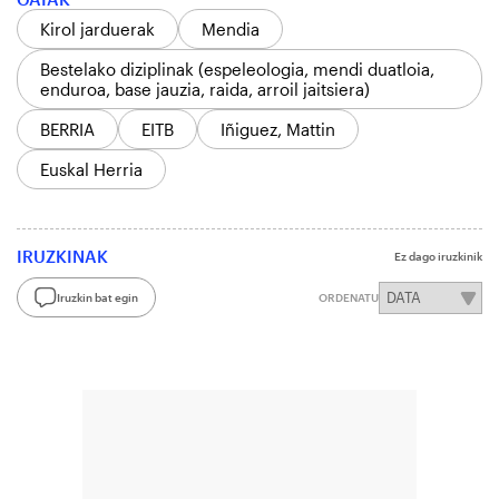
Kirol jarduerak
Mendia
Bestelako diziplinak (espeleologia, mendi duatloia,
enduroa, base jauzia, raida, arroil jaitsiera)
BERRIA
EITB
Iñiguez, Mattin
Euskal Herria
IRUZKINAK
Ez dago iruzkinik
Iruzkin bat egin
ORDENATU