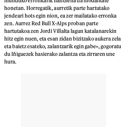
munduko erronkarik handiena da modalitate
honetan. Horregatik, aurretik parte hartutako
jendeari hots egin nion, ea zer mailatako erronka
zen. Aurrez Red Bull X-Alps proban parte
hartutakoa zen Jordi Villalta lagun katalanarekin
hitz egin nuen, eta esan zidan bizitzako aukera zela
eta baietz esateko, zalantzarik egin gabe», gogoratu
du Iñiguezek hasierako zalantza eta zirraren une
hura.