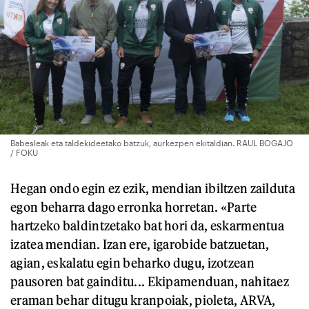
Babesleak eta taldekideetako batzuk, aurkezpen ekitaldian. RAUL BOGAJO
/ FOKU
Hegan ondo egin ez ezik, mendian ibiltzen zailduta
egon beharra dago erronka horretan. «Parte
hartzeko baldintzetako bat hori da, eskarmentua
izatea mendian. Izan ere, igarobide batzuetan,
agian, eskalatu egin beharko dugu, izotzean
pausoren bat gainditu... Ekipamenduan, nahitaez
eraman behar ditugu kranpoiak, pioleta, ARVA,