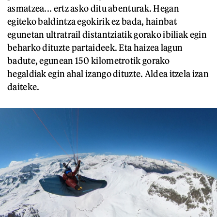
asmatzea... ertz asko ditu abenturak. Hegan
egiteko baldintza egokirik ez bada, hainbat
egunetan ultratrail distantziatik gorako ibiliak egin
beharko dituzte partaideek. Eta haizea lagun
badute, egunean 150 kilometrotik gorako
hegaldiak egin ahal izango dituzte. Aldea itzela izan
daiteke.