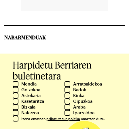
NABARMENDUAK
Harpidetu Berriaren
buletinetara
Mendia
Arratsaldekoa
Goizekoa
Badok
Astekaria
Kinka
Kazetaritza
Gipuzkoa
Bizkaia
Araba
Nafarroa
Iparraldea
Izena ematean
pribatutasun politika
onartzen duzu.