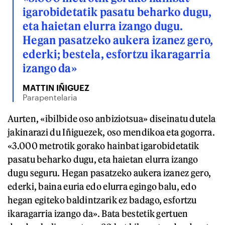
igarobidetatik pasatu beharko dugu,
eta haietan elurra izango dugu.
Hegan pasatzeko aukera izanez gero,
ederki; bestela, esfortzu ikaragarria
izango da»
MATTIN IÑIGUEZ
Parapentelaria
Aurten, «ibilbide oso anbiziotsua» diseinatu dutela
jakinarazi du Iñiguezek, oso mendikoa eta gogorra.
«3.000 metrotik gorako hainbat igarobidetatik
pasatu beharko dugu, eta haietan elurra izango
dugu seguru. Hegan pasatzeko aukera izanez gero,
ederki, baina euria edo elurra egingo balu, edo
hegan egiteko baldintzarik ez badago, esfortzu
ikaragarria izango da». Bata bestetik gertuen