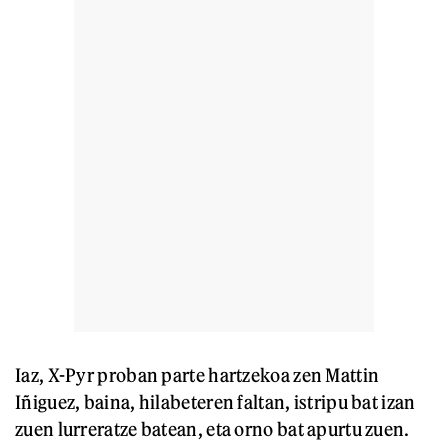
Iaz, X-Pyr proban parte hartzekoa zen Mattin
Iñiguez, baina, hilabeteren faltan, istripu bat izan
zuen lurreratze batean, eta orno bat apurtu zuen.