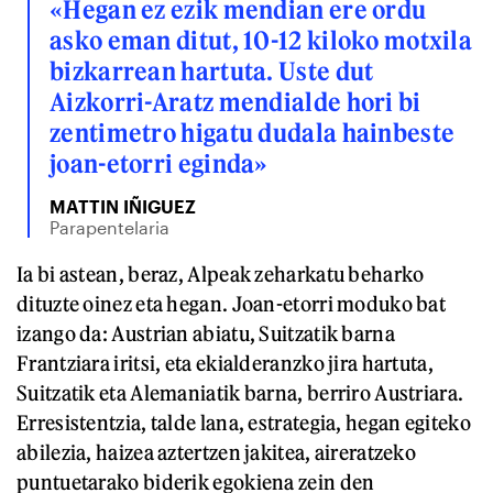
«Hegan ez ezik mendian ere ordu
asko eman ditut, 10-12 kiloko motxila
bizkarrean hartuta. Uste dut
Aizkorri-Aratz mendialde hori bi
zentimetro higatu dudala hainbeste
joan-etorri eginda»
MATTIN IÑIGUEZ
Parapentelaria
Ia bi astean, beraz, Alpeak zeharkatu beharko
dituzte oinez eta hegan. Joan-etorri moduko bat
izango da: Austrian abiatu, Suitzatik barna
Frantziara iritsi, eta ekialderanzko jira hartuta,
Suitzatik eta Alemaniatik barna, berriro Austriara.
Erresistentzia, talde lana, estrategia, hegan egiteko
abilezia, haizea aztertzen jakitea, aireratzeko
puntuetarako biderik egokiena zein den