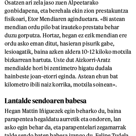
Osatzen ari zela jaso zuen Alpeetarako
gonbidapena, eta berehala ekin zion prestakuntza
fisikoari, Etor Mendiaren aginduetara. «Bi astean
mendian ordu pilo bat irauteko prestatu behar
duzu gorputza. Hortaz, hegan ez ezik mendian ere
ordu asko eman ditut, hasieran pisurik gabe,
lesioagatik, baina azken aldera 10-12 kiloko motxila
bizkarrean hartuta. Uste dut Aizkorri-Aratz
mendialde hori bi zentimetro higatu dudala
hainbeste joan-etorri eginda. Astean ehun bat
kilometro ibili naiz korrika, motxila soinean».
Lantalde sendoaren babesa
Hegan Mattin Iñiguezek egin beharko du, baina
parapentea hegaldatu aurretik eta ondoren, lan
asko egin behar da, eta parapentelari zegamarrak
talde sendo baten babesa izango du. Felipe Tudela