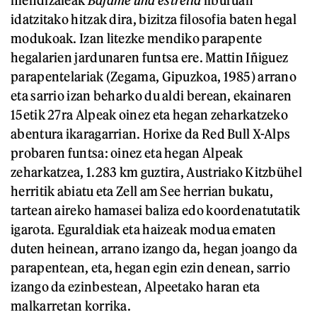
idatzitako hitzak dira, bizitza filosofia baten hegal
modukoak. Izan litezke mendiko parapente
hegalarien jardunaren funtsa ere. Mattin Iñiguez
parapentelariak (Zegama, Gipuzkoa, 1985) arrano
eta sarrio izan beharko du aldi berean, ekainaren
15etik 27ra Alpeak oinez eta hegan zeharkatzeko
abentura ikaragarrian. Horixe da Red Bull X-Alps
probaren funtsa: oinez eta hegan Alpeak
zeharkatzea, 1.283 km guztira, Austriako Kitzbühel
herritik abiatu eta Zell am See herrian bukatu,
tartean aireko hamasei baliza edo koordenatutatik
igarota. Eguraldiak eta haizeak modua ematen
duten heinean, arrano izango da, hegan joango da
parapentean, eta, hegan egin ezin denean, sarrio
izango da ezinbestean, Alpeetako haran eta
malkarretan korrika.