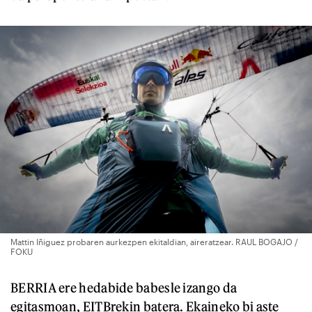
Mattin Iñiguez probaren aurkezpen ekitaldian, aireratzear. RAUL BOGAJO /
FOKU
BERRIA ere hedabide babesle izango da
egitasmoan, EITBrekin batera. Ekaineko bi aste