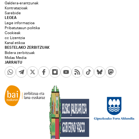
Galdera-erantzunak
Kontratazioak
Sarebide
LEGEA
Lege informazioa
Pribatutasun politika
Cookieak
cc Lizentzia
Kanal etikoa
BESTELAKO ZERBITZUAK
Bidera zerbitzuak
Midas Media
JARRAITU