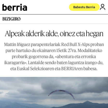
Babestu Berria
BIZIGIRO
Alpeak alderik alde, oinez eta hegan
Mattin Iñiguez parapentelariak Red Bull X-Alps proban
parte hartuko du ekainaren 15etik 27ra. Modalitateko
probarik gogorrena da, «abentura eta erronka
ikaragarria». Lantalde sendo baten laguntza izango du,
eta Euskal Selekzioaren eta BERRIAren babesa.