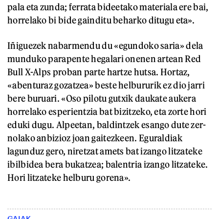
pala eta zunda; ferrata bideetako materiala ere bai,
horrelako bi bide gainditu beharko ditugu eta».
Iñiguezek nabarmendu du «egundoko saria» dela
munduko parapente hegalari onenen artean Red
Bull X-Alps proban parte hartze hutsa. Hortaz,
«abenturaz gozatzea» beste helbururik ez dio jarri
bere buruari. «Oso pilotu gutxik daukate aukera
horrelako esperientzia bat bizitzeko, eta zorte hori
eduki dugu. Alpeetan, baldintzek esango dute zer-
nolako anbizioz joan gaitezkeen. Eguraldiak
lagunduz gero, niretzat amets bat izango litzateke
ibilbidea bera bukatzea; balentria izango litzateke.
Hori litzateke helburu gorena».
GAIAK