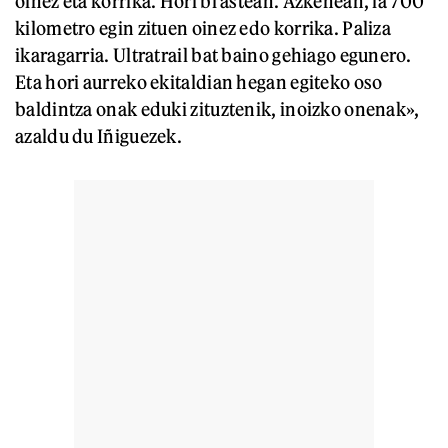
oinez eta korrika. Hori bi astean. Azkenean, ia 700
kilometro egin zituen oinez edo korrika. Paliza
ikaragarria. Ultratrail bat baino gehiago egunero.
Eta hori aurreko ekitaldian hegan egiteko oso
baldintza onak eduki zituztenik, inoizko onenak»,
azaldu du Iñiguezek.