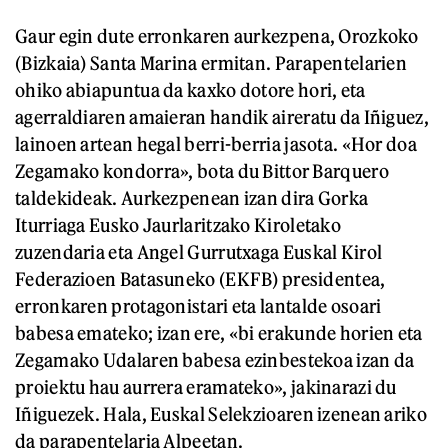
Gaur egin dute erronkaren aurkezpena, Orozkoko
(Bizkaia) Santa Marina ermitan. Parapentelarien
ohiko abiapuntua da kaxko dotore hori, eta
agerraldiaren amaieran handik aireratu da Iñiguez,
lainoen artean hegal berri-berria jasota. «Hor doa
Zegamako kondorra», bota du Bittor Barquero
taldekideak. Aurkezpenean izan dira Gorka
Iturriaga Eusko Jaurlaritzako Kiroletako
zuzendaria eta Angel Gurrutxaga Euskal Kirol
Federazioen Batasuneko (EKFB) presidentea,
erronkaren protagonistari eta lantalde osoari
babesa emateko; izan ere, «bi erakunde horien eta
Zegamako Udalaren babesa ezinbestekoa izan da
proiektu hau aurrera eramateko», jakinarazi du
Iñiguezek. Hala, Euskal Selekzioaren izenean ariko
da parapentelaria Alpeetan.