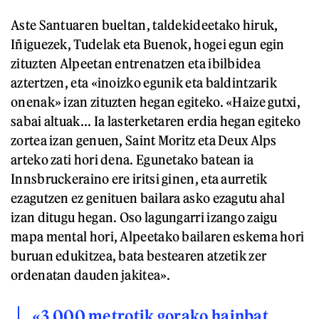
Aste Santuaren bueltan, taldekideetako hiruk,
Iñiguezek, Tudelak eta Buenok, hogei egun egin
zituzten Alpeetan entrenatzen eta ibilbidea
aztertzen, eta «inoizko egunik eta baldintzarik
onenak» izan zituzten hegan egiteko. «Haize gutxi,
sabai altuak... Ia lasterketaren erdia hegan egiteko
zortea izan genuen, Saint Moritz eta Deux Alps
arteko zati hori dena. Egunetako batean ia
Innsbruckeraino ere iritsi ginen, eta aurretik
ezagutzen ez genituen bailara asko ezagutu ahal
izan ditugu hegan. Oso lagungarri izango zaigu
mapa mental hori, Alpeetako bailaren eskema hori
buruan edukitzea, bata bestearen atzetik zer
ordenatan dauden jakitea».
«3.000 metrotik gorako hainbat