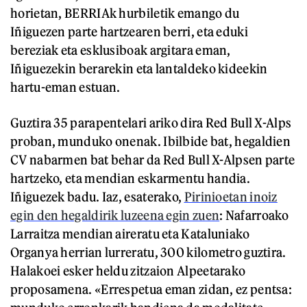
horietan, BERRIAk hurbiletik emango du
Iñiguezen parte hartzearen berri, eta eduki
bereziak eta esklusiboak argitara eman,
Iñiguezekin berarekin eta lantaldeko kideekin
hartu-eman estuan.
Guztira 35 parapentelari ariko dira Red Bull X-Alps
proban, munduko onenak. Ibilbide bat, hegaldien
CV nabarmen bat behar da Red Bull X-Alpsen parte
hartzeko, eta mendian eskarmentu handia.
Iñiguezek badu. Iaz, esaterako,
Pirinioetan inoiz
egin den hegaldirik luzeena egin zuen
: Nafarroako
Larraitza mendian aireratu eta Kataluniako
Organya herrian lurreratu, 300 kilometro guztira.
Halakoei esker heldu zitzaion Alpeetarako
proposamena. «Errespetua eman zidan, ez pentsa: