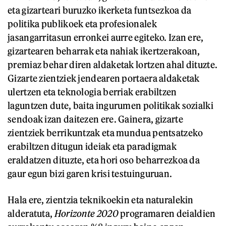
eta gizarteari buruzko ikerketa funtsezkoa da
politika publikoek eta profesionalek
jasangarritasun erronkei aurre egiteko. Izan ere,
gizartearen beharrak eta nahiak ikertzerakoan,
premiaz behar diren aldaketak lortzen ahal dituzte.
Gizarte zientziek jendearen portaera aldaketak
ulertzen eta teknologia berriak erabiltzen
laguntzen dute, baita ingurumen politikak sozialki
sendoak izan daitezen ere. Gainera, gizarte
zientziek berrikuntzak eta mundua pentsatzeko
erabiltzen ditugun ideiak eta paradigmak
eraldatzen dituzte, eta hori oso beharrezkoa da
gaur egun bizi garen krisi testuinguruan.
Hala ere, zientzia teknikoekin eta naturalekin
alderatuta,
Horizonte 2020
programaren deialdien