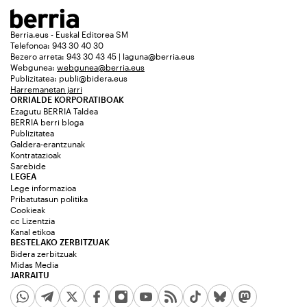
Berria.eus - Euskal Editorea SM
Telefonoa: 943 30 40 30
Bezero arreta: 943 30 43 45 | laguna@berria.eus
Webgunea:
webgunea@berria.eus
Publizitatea:
publi@bidera.eus
Harremanetan jarri
ORRIALDE KORPORATIBOAK
Ezagutu BERRIA Taldea
BERRIA berri bloga
Publizitatea
Galdera-erantzunak
Kontratazioak
Sarebide
LEGEA
Lege informazioa
Pribatutasun politika
Cookieak
cc Lizentzia
Kanal etikoa
BESTELAKO ZERBITZUAK
Bidera zerbitzuak
Midas Media
JARRAITU