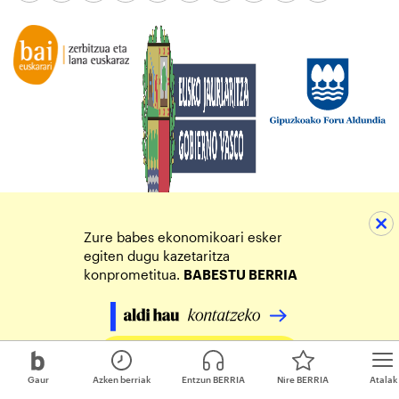
Zure babes ekonomikoari esker
egiten dugu kazetaritza
konprometitua.
BABESTU BERRIA
Egin zure ekarpena
Gaur
Azken berriak
Entzun BERRIA
Nire BERRIA
Atalak