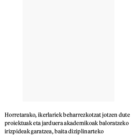
Horretarako, ikerlariek beharrezkotzat jotzen dute
proiektuak eta jarduera akademikoak baloratzeko
irizpideak garatzea, baita diziplinarteko