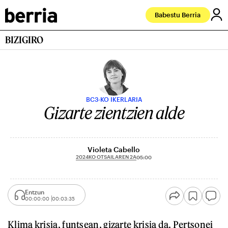
Babestu Berria
BIZIGIRO
BC3-KO IKERLARIA
Gizarte zientzien alde
Violeta Cabello
2024KO OTSAILAREN 2A
05:00
Entzun
00:00:00
00:03:35
Klima krisia, funtsean, gizarte krisia da. Pertsonei