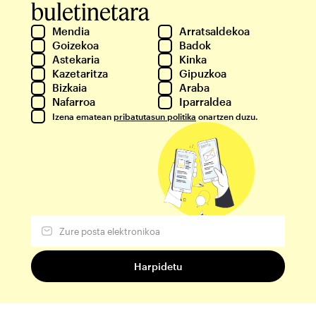
buletinetara
Mendia
Arratsaldekoa
Goizekoa
Badok
Astekaria
Kinka
Kazetaritza
Gipuzkoa
Bizkaia
Araba
Nafarroa
Iparraldea
Izena ematean
pribatutasun politika
onartzen duzu.