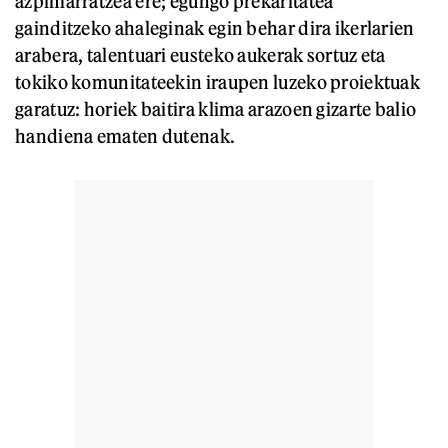
azpimarratzea ere; egungo prekaritatea
gainditzeko ahaleginak egin behar dira ikerlarien
arabera, talentuari eusteko aukerak sortuz eta
tokiko komunitateekin iraupen luzeko proiektuak
garatuz: horiek baitira klima arazoen gizarte balio
handiena ematen dutenak.