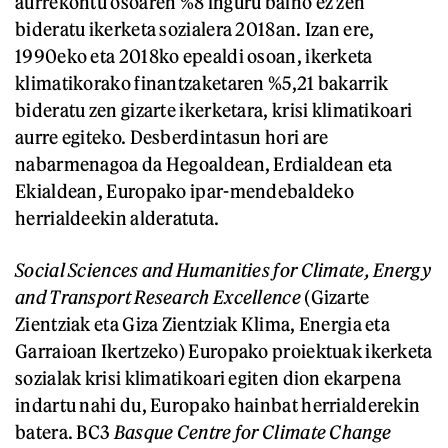
aurrekontu osoaren %8 inguru baino ez zen
bideratu ikerketa sozialera 2018an. Izan ere,
1990eko eta 2018ko epealdi osoan, ikerketa
klimatikorako finantzaketaren %5,21 bakarrik
bideratu zen gizarte ikerketara, krisi klimatikoari
aurre egiteko. Desberdintasun hori are
nabarmenagoa da Hegoaldean, Erdialdean eta
Ekialdean, Europako ipar-mendebaldeko
herrialdeekin alderatuta.
Social Sciences and Humanities for Climate, Energy
and Transport Research Excellence
(Gizarte
Zientziak eta Giza Zientziak Klima, Energia eta
Garraioan Ikertzeko) Europako proiektuak ikerketa
sozialak krisi klimatikoari egiten dion ekarpena
indartu nahi du, Europako hainbat herrialderekin
batera. BC3
Basque Centre for Climate Change