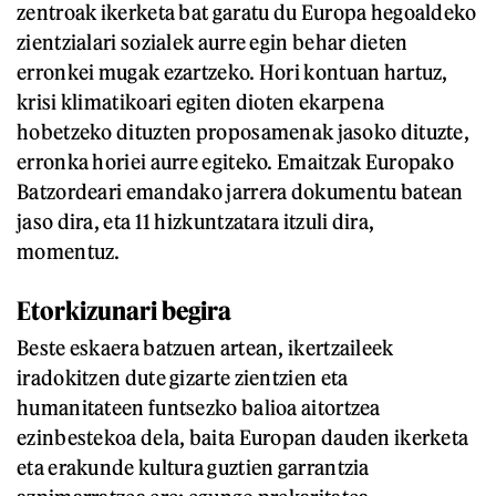
zentroak ikerketa bat garatu du Europa hegoaldeko
zientzialari sozialek aurre egin behar dieten
erronkei mugak ezartzeko. Hori kontuan hartuz,
krisi klimatikoari egiten dioten ekarpena
hobetzeko dituzten proposamenak jasoko dituzte,
erronka horiei aurre egiteko. Emaitzak Europako
Batzordeari emandako jarrera dokumentu batean
jaso dira, eta 11 hizkuntzatara itzuli dira,
momentuz.
Etorkizunari begira
Beste eskaera batzuen artean, ikertzaileek
iradokitzen dute gizarte zientzien eta
humanitateen funtsezko balioa aitortzea
ezinbestekoa dela, baita Europan dauden ikerketa
eta erakunde kultura guztien garrantzia